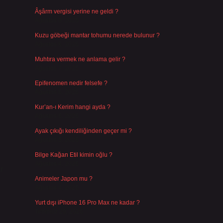
Âşârm vergisi yerine ne geldi ?
Ağustos 9, 2026
Kuzu göbeği mantar tohumu nerede bulunur ?
Ağustos 8, 2026
Muhtıra vermek ne anlama gelir ?
Ağustos 7, 2026
Epifenomen nedir felsefe ?
Ağustos 6, 2026
Kur’an-ı Kerim hangi ayda ?
Ağustos 6, 2026
Ayak çıkığı kendiliğinden geçer mi ?
Ağustos 5, 2026
Bilge Kağan Etil kimin oğlu ?
Ağustos 4, 2026
r
Animeler Japon mu ?
Ağustos 4, 2026
Yurt dışı iPhone 16 Pro Max ne kadar ?
Temmuz 29, 2026