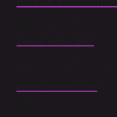
Revak ne deme
Revak veya revak, sırtı bağlı olduğu yapı tarafından de
desteklenen bir mekandır.
Revak nedir din?
Revak, Türk ve İslam mimarisinde önemli bir yapı elem
üzerine inşa edilmiş, üstü kapalı, açık yanlı bir galeri
kelimesinin Türkçe karşılığıdır.
Revak nedir TDV?
Osmanlı mimarisinde ve birçok kültürde sıkça tercih edil
çatıyla örtülü, önü açık bir odadır.