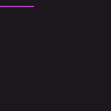
k TDK?
steklenen, önü açık ve örtülü, örtüsü ise sütun veya payelerle
anıdır. Bir binanın önünde veya çevresinde bulunan ve sütunlar
 veya verandadır. Revak kelimesi Arapça kökenlidir ve “portik”
en bir yapı elemanı olan revak; bir tarafı duvara bitişik, üzeri