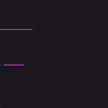
nci bir sıra revak eklenmiştir. Bu oluşum, “çift revak-narteks”
 mimari?
Bizans döneminde genellikle kilisenin batısında, ana eksene dik
pıldı?
ildi ve Hicri 26 yılında Beytullah’ın etrafına ilk kez gölgelikler
olan bu yapı, mimaride “portiko” olarak adlandırılır ve bugüne kada
?