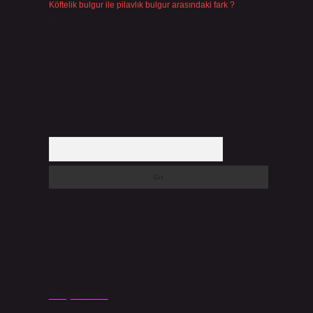
Köftelik bulgur ile pilavlık bulgur arasındaki fark ?
Temmuz 27, 2026
a
Arama
Son yorumlar