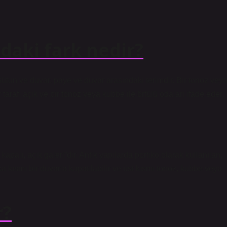
daki fark nedir?
r. Sütun ve duvar, paye ve duvar arasındaki terimdir. Bir tonoz vey
r tarafı açık ve bir tonoz veya kubbe ile örtülü odaları ifade eder.
palı, açık galeri”dir. Antik yapılarda portiko olarak kullanılan,
ka kısmı bir duvarla kapatılabilir ve üst kısmı tonoz, kubbe veya
r?