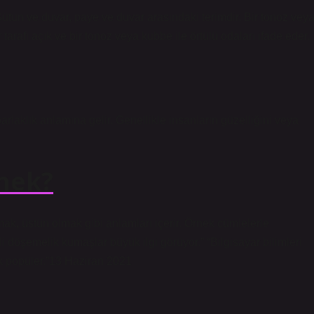
r. Sütun ve duvar, paye ve duvar arasındaki terimdir. Bir tonoz vey
r tarafı açık ve bir tonoz veya kubbe ile örtülü odaları ifade eder.
rlaklık anlamına gelir. Genellikle insanların güzelliğini veya
nek?
ak, üstün olmak gibi anlamları içerir. Örnek cümlelerle
i döşemelik kumaşlar büyük ilgi görüyor.” “Bilgisayar bilimleri
k popüler.”13 Haziran 2021