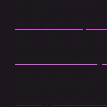
sütunlar ve/veya kolonlarla desteklenen ahşap çatılı iki
olarak tanımlanır.
Revak nedir vikipedi
İlk Hıristiyan kiliselerinde revak formunda olan yapı, 
ve dışarıya kapılarla açılan kapalı bir oda formunu alır.
Revaklar ne zaman ya
Osman (r.a.)’ın hilafeti sırasında Mescid-i Haram genişlet
yapıldı. Önü açık, üstü çatılı ve arkası duvarla örtülü 
korunan binanın ana formunu temsil eder.
Revakiyye ne demek