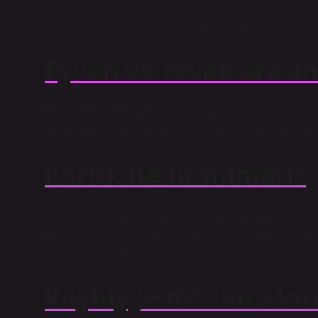
Stoacılık veya stoacı felsefe anlamına gelir.
Eyvan ve revak arasın
Portiko: Bu terim genellikle avlularla birlikte kullanılı
kubbe ile örtülüdürler. Ivan: Bu terim üç tarafı kapalı, bi
Portik nedir mimari?
Portiko; Kelime anlamı “önünde sütunlar bulunan, üstü ka
genellikle bir avluyu çevreleyen yarı açık alanlardır. Ar
düz bir örtüyle örtülebilir.
Reybiyye ne demekti