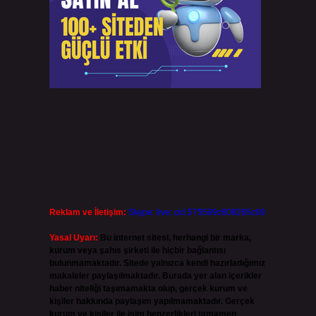
Reklam ve İletişim:
Skype: live:.cid.575569c608265c69
Yasal Uyarı:
Bu internet sitesi, herhangi bir marka,
kurum veya şahıs şirketi ile hiçbir bağlantısı
bulunmamaktadır. Sitede yalnızca kendi hazırladığımız
makaleler paylaşılmaktadır. Burada yer alan içerikler
haber niteliği taşımamakta olup, gerçek kurum ve
kişiler hakkında paylaşım yapılmamaktadır. Gerçek
kurum ve kişiler ile isim benzerlikleri tamamen