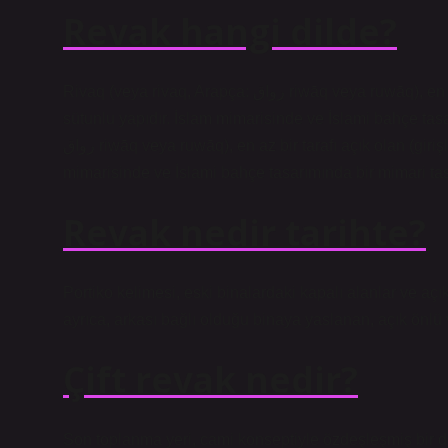
Revak hangi dilde?
Rivaq (veya rivaq, Arapça: رواق riwāq veya ruwāq), en az bir tarafı açık olan (girişlerin önündeyse) bir revak veya
sütunlu yapıdır. İslam mimarisinde ve İslami bahçe tasa
رواق riwāq veya ruwāq), en az bir tarafı açık olan (girişlerin önündeyse) bir revak veya sütunlu yapıdır. İslam
mimarisinde ve İslami bahçe tasarımında bir mimari tas
Revak nedir tarihte?
Portiko kelimesi, eski binalardaki kapalı alanlar ve açık
ayrıca, arkası bağlı olduğu binaya yaslanan, açık önlü v
Çift revak nedir?
Son toplanma yeri, cami konseptiyle özdeşleşmiş bir di