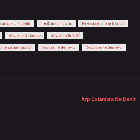
sındaki fark nedir
Portik nedir mimari
Revaçta ne demek örnek
Revak nedir tarihte
Revak nedir TDV
r ne zaman yapıldı
Revnak ne demektir
Reybiyye ne demektir
Sonraki Yaz
Arp Çalanlara Ne Denir