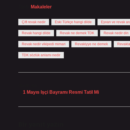
Tarih:
Makaleler
Çift revak nedir
Eski Türkçe hangi dilde
Eyvan ve revak ara
Revak hangi dilde
Revak ne demek TDK
Revak nedir din
Revak nedir vikipedi mimari
Revakiyye ne demek
Revakla
TDK sözlük anlamı nedir
Önceki Yazı
1 Mayıs Işçi Bayramı Resmi Tatil Mi
Bir yanıt yazın