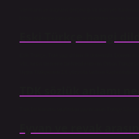
Varlıkların ve olayların gerçekliği ve mahiyeti hakkındak
bilgiyi şüpheyle karşılamayı ve eleştirme ilkesini benim
Eski Türkçe hangi dil
Eski Türkçe, Türk yazı dilinin ilk dönemidir. Dönem ik
VIII., kesin tarihlerle tarihlendirilebilen Orhun Türkçesi
Uygur Türkçesinin 13. yüzyılda tarihten kaybolduğu açıkt
TDK sözlük anlamı ne
Türk Dil Kurumu tarafından yayımlanan Türkçe Sözlük;
Eyvan ve revak arasın