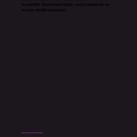
tesadüfidir. Sitemizdeki bilgiler taslak halindedir ve
tavsiye niteliği taşımazlar.
Sitemiz, 5651 Sayılı Kanun gereğince Bilgi Teknolojileri
ve İletişim Kurumu (BTK) tarafından onaylanmış bir Yer
Sağlayıcı olarak hizmet vermektedir. Bu nedenle, sitedeki
içerikleri proaktif olarak denetleme veya araştırma
yükümlülüğümüz bulunmamaktadır. Ancak, üyelerimiz
yazdıkları içeriklerin sorumluluğunu taşımakta olup, siteye
üye olarak bu sorumluluğu kabul etmiş sayılırlar.
Hukuka ve yasal düzenlemelere aykırı olduğunu
düşündüğünüz içerikleri,
backlinkpanelicomtr@gmail.com
adresine bildirmeniz halinde, ilgili içerikler yasal süre
içerisinde sitemizden kaldırılacaktır.
Son Yazılar