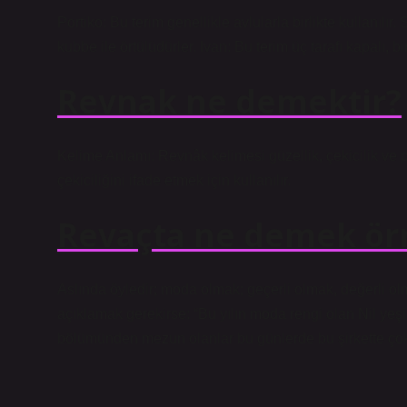
Portiko: Bu terim genellikle avlularla birlikte kullanılı
kubbe ile örtülüdürler. Ivan: Bu terim üç tarafı kapalı, bi
Revnak ne demektir?
Kelime Anlamı: Revnâk kelimesi güzellik, çekicilik ve pa
çekiciliğini ifade etmek için kullanılır.
Revaçta ne demek ör
Aslında öyledir; moda olmak; geçerli olmak, değerli olm
açıklamak gerekirse: “Bu yılın moda rengi olan Nil yeşil
bölümünden mezun olanlar bu günlerde bu şirkette ço