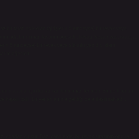
rımında bir mimari tasarım öğesidir. Rivaq (veya rivaq, Arapça:
arım öğesidir.
 önlü alanlar için kullanılan bir mimari terimdir. Bir portikonun
e kapalı çatılı bir yer anlamına geldiği de anlaşılmaktadır.
zi odadan oluşur. Bazı camilerde, bu revak sırasının önüne,