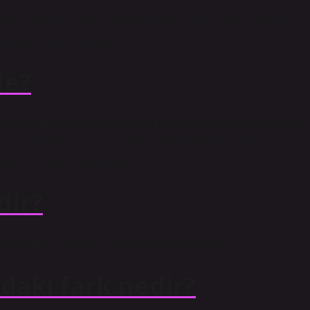
i bilgilerin her zaman şüpheli olacağını ileri süren; her türlü
seyen felsefi bir duruştur.
de?
i alt dönemde incelenir: Orhun Türkçesi ve Eski Uygur Türkçesi.
nin ilk belgesi. 19. yüzyılın ortalarındaki Orhun yazıtlarından
ır. Bir yüzyıla kadar sürer.
dir?
 günümüz Türk dilinin en güvenilir sözlüğüdür.
daki fark nedir?