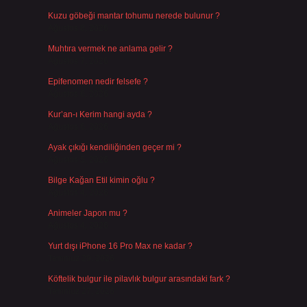
Kuzu göbeği mantar tohumu nerede bulunur ?
Ağustos 8, 2026
Muhtıra vermek ne anlama gelir ?
Ağustos 7, 2026
Epifenomen nedir felsefe ?
Ağustos 6, 2026
Kur’an-ı Kerim hangi ayda ?
Ağustos 6, 2026
Ayak çıkığı kendiliğinden geçer mi ?
Ağustos 5, 2026
Bilge Kağan Etil kimin oğlu ?
Ağustos 4, 2026
Animeler Japon mu ?
Ağustos 4, 2026
Yurt dışı iPhone 16 Pro Max ne kadar ?
Temmuz 29, 2026
Köftelik bulgur ile pilavlık bulgur arasındaki fark ?
Temmuz 27, 2026