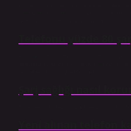
Pillerin sınırlı şarj döngüleri olduğundan, tamamlanan 
iyileştirmek ve ideal seviyede tutmak için, %30’a ulaş
verimliliğini uzun süre korumasına yardımcı olabilirsini
Telefonu yüzde 80 şar
Akıllı telefonlarda piller ne kadar çok şarj edilirse, o 
ömrünü bir döngü azaltırken, yüzde 0’dan yüzde 80’e şar
değilse, en azından yüzde 90’ı aşmayın.
Şarj sağlığı nasıl kor
Pil seviyesi düşükken kullanım süresini uzatın. Çok fazl
Yeni alınan telefon ka