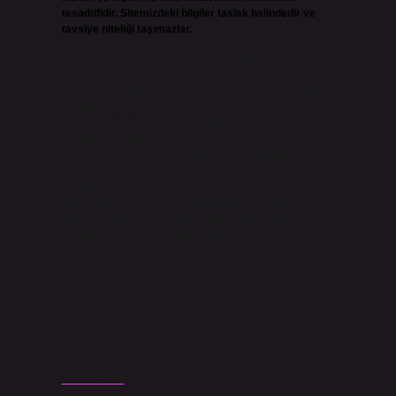
tesadüfidir. Sitemizdeki bilgiler taslak halindedir ve
tavsiye niteliği taşımazlar.
Sitemiz, 5651 Sayılı Kanun gereğince Bilgi Teknolojileri
ve İletişim Kurumu (BTK) tarafından onaylanmış bir Yer
Sağlayıcı olarak hizmet vermektedir. Bu nedenle, sitedeki
içerikleri proaktif olarak denetleme veya araştırma
yükümlülüğümüz bulunmamaktadır. Ancak, üyelerimiz
yazdıkları içeriklerin sorumluluğunu taşımakta olup, siteye
üye olarak bu sorumluluğu kabul etmiş sayılırlar.
Hukuka ve yasal düzenlemelere aykırı olduğunu
düşündüğünüz içerikleri,
backlinkpanelicomtr@gmail.com
adresine bildirmeniz halinde, ilgili içerikler yasal süre
içerisinde sitemizden kaldırılacaktır.
ü
Son Yazılar