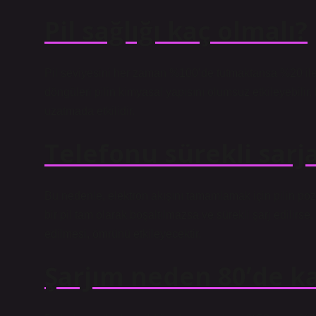
Pil sağlığı kaç olmalı?
Pil seviyesini her zaman %100’de tutmaktansa %20 ile
döngüleri pilin kimyasal yapısını olumsuz etkileyebilir
uzatmada etkilidir.
Telefonu sürekli sarj
Bu nedenle, elektron akışını tamamlamak için pilin pozit
bir pil tam olarak boşaltılmazsa ve sürekli şarj edilirse, 
edilmesi, ömrünü etkileyecektir.
Şarjım neden 80’de ka