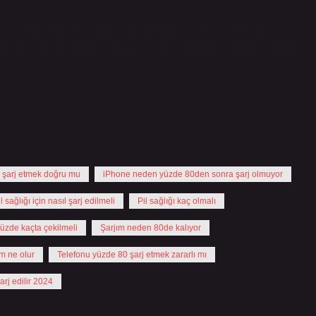
ırsa, yazılım pilinizin ömrünü uzatmak için şarjı %80 ile
am edecektir. iPhone’unuzu ve şarj cihazınızı daha serin bir
 şarj etmek doğru mu
iPhone neden yüzde 80den sonra şarj olmuyor
l sağlığı için nasıl şarj edilmeli
Pil sağlığı kaç olmalı
yüzde kaçta çekilmeli
Şarjım neden 80de kalıyor
am ne olur
Telefonu yüzde 80 şarj etmek zararlı mı
arj edilir 2024