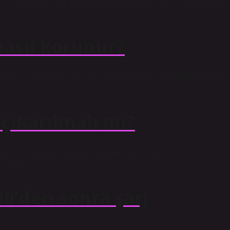
80’lik önceden ayarlanmış değerde durur. Bu özellik varsayılan
n kalır.
nasıl korunur?
a hızlı kapanacak şekilde ayarlayın. Ekran parlaklığını azaltın. 
 çıkarılmalı mı?
utininizi anlamak için makine öğrenimini kullanır ve ardından
leyebilir.
0’den sonra şarj