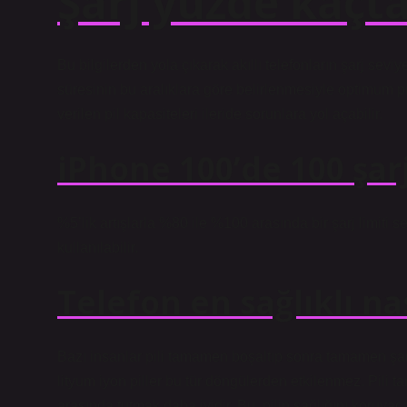
Şarj yüzde kaçta
Bu bilgilerden yola çıkarak akıllı telefonların şarj sev
süresinin bu aralıklara göre belirlenmesiyle optimum pi
verilen pil kapasiteleri ileride sorunlara yol açabilir.
iPhone 100’de 100 şa
%5’lik artışlarla %80 ile %100 arasında bir şarj limiti s
kullanılabilir.
Telefon en sağlıklı nas
Bazı insanlar pili tamamen boşaltıp sonra tamamen şa
lityum iyon piller bu tür döngülerden etkilenmez. Pili
arasında tutmak daha iyidir. Bu, pilin sağlığını koruya