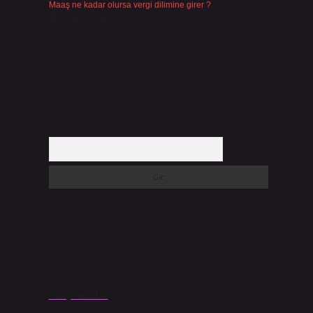
Maaş ne kadar olursa vergi dilimine girer ?
Temmuz 25, 2026
Arama
Son yorumlar