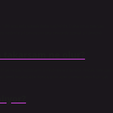
 %80 arasında tutmak daha sağlıklıdır. Daha uzun tam şarj
, bu nedenle pil seviyesini orta seviyede tutmak pil ömrünü
a takarsam ne olur?
if ve negatif kutuplarını birleştirmemiz gerekir. Ancak, tam şarjlı
pil ömrü kısalacaktır. Ayrıca, pilin aşırı ısınması veya hızlı şarj
lıyor?