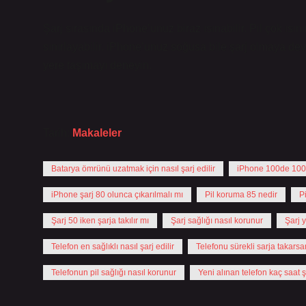
Şarj sırasında iPhone’unuz biraz ısınabilir. Pil çok ısın
sınırlayabilir. iPhone’unuz soğusa bile şarj olmaya dev
yere taşımayı deneyin.
Tarih:
Makaleler
Batarya ömrünü uzatmak için nasıl şarj edilir
iPhone 100de 100
iPhone şarj 80 olunca çıkarılmalı mı
Pil koruma 85 nedir
Pi
Şarj 50 iken şarja takılır mı
Şarj sağlığı nasıl korunur
Şarj 
Telefon en sağlıklı nasıl şarj edilir
Telefonu sürekli sarja takars
Telefonun pil sağlığı nasıl korunur
Yeni alınan telefon kaç saat ş