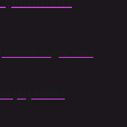
 çekilmeli?
iyesinin %40 ile %80 arasında tutulması ve telefonun şarj edilme
l performansı belirlenir. Özellikle %20’nin altına düşmesine izin
rj etmek doğru mu?
eçebilirsiniz. Şarj limiti %100 olduğunda optimize edilmiş pil şarj
ıl şarj edilir?
rj etmenin pilin ömrünü uzatacağını düşünür. Ancak modern
 tamamen şarj edip boşaltmaya çalışmaktansa pili %20 ile %80
cak ve ömrünü uzatacaktır.