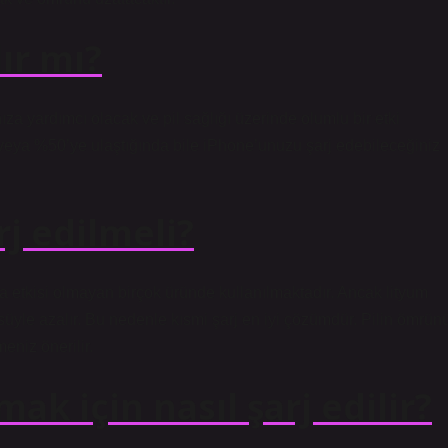
lır mı?
nıza yardımcı olacak ve pil sağlığı üzerinde olumlu bir etki
0 veya %50’ye ulaştığında bile iPhone’unuzu şarj edebileceğiniz
arj edilmeli?
ıza etkisi olmayan birçok üründe kullanılmaktadır. Ancak lityum
üsüyle azalır. Bu nedenle kısmi şarj en iyi çözümdür. Pilin ömrün
eniz önerilir.
k için nasıl şarj edilir?