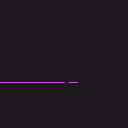
daha fazla olabilir. Özellikle yeni nesil iyon-lityum piller için
rçok teknoloji devi, cihazların ilk şarj süresinin ne kadar olması
alı), pil şarjı %85 ile sınırlıdır.
0’den sonra şarj
ırsa, yazılım pilinizin ömrünü uzatmak için şarjı %80 ile
am edecektir. iPhone’unuzu ve şarj cihazınızı daha serin bir