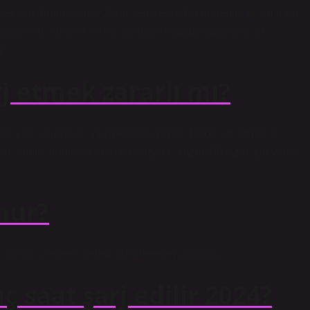
her şarj döngüsü pile zarar verecektir. Bu nedenle, pil ömrünü
tığında şarj edebilir ve bu döngüyü tamamlamadan pilin
z.
j etmek zararlı mı?
kadar çok yıpranırlar. Yüzde 0’dan yüzde 100’e şarj etmek pil
j etmek dörtte bir oranında azaltır. Yüzde 80 sizin için yeterli
unur?
a bilgi işlemeyi içeren aktivitelerden kaçının.
ç saat şarj edilir 2024?