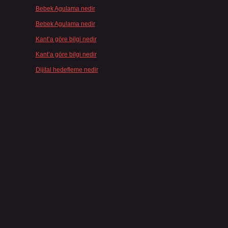
Bebek Agulama nedir
için
admin
Bebek Agulama nedir
için
Öykü
Kant’a göre bilgi nedir
için
admin
Kant’a göre bilgi nedir
için
Şengül
Dijital hedefleme nedir
için
admin