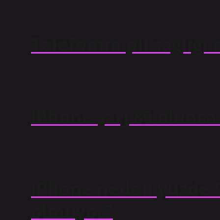
Pil bakımı etkinleştirildiğinde, şarj işlemi %50 veya %
olarak etkin değildir, ancak etkinleştirildikten sonra etki
Telefonun pil sağlığı 
Daha az pil gücü kullanan ayarları seçin. Ekranınızı dah
.
iPhone şarj 80 olunca
iPhone pil şarjını optimize edin. Bu ayar, günlük şarj r
kullanmanız gerekene kadar şarjın %80’i geçmesini bek
iPhone neden yüzde 8
olmuyor?