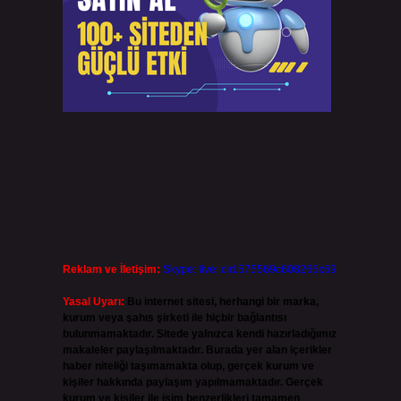
ı
Reklam ve İletişim:
Skype: live:.cid.575569c608265c69
Yasal Uyarı:
Bu internet sitesi, herhangi bir marka,
kurum veya şahıs şirketi ile hiçbir bağlantısı
bulunmamaktadır. Sitede yalnızca kendi hazırladığımız
makaleler paylaşılmaktadır. Burada yer alan içerikler
haber niteliği taşımamakta olup, gerçek kurum ve
kişiler hakkında paylaşım yapılmamaktadır. Gerçek
kurum ve kişiler ile isim benzerlikleri tamamen