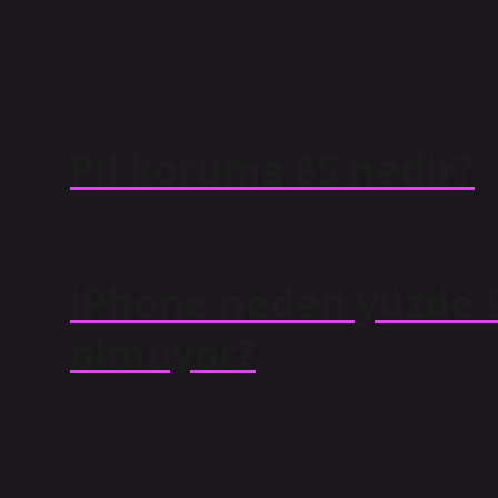
Yeni satın alınan telefonların ilk şarj süresi 6 saat veya 
cihazı tam kapasite şarj etmek için 6 saat yeterlidir. Bi
gerektiği konusunda kullanım kılavuzlarında bilgi verir.
Pil koruma 85 nedir?
Pil koruma fonksiyonu etkinleştirildiğinde (varsayılan: Kap
iPhone neden yüzde 8
olmuyor?
Şarj sırasında iPhone’unuz biraz ısınabilir. Pil çok ısın
sınırlayabilir. iPhone’unuz soğusa bile şarj olmaya dev
yere taşımayı deneyin.