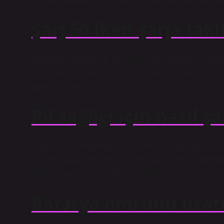
Şarj 50 iken şarja takı
Böyle bir uygulama, pilinizi ideal şarj aralığında tutma
yaratacaktır. Kısacası, bu, pil seviyesi gün içinde %4
anlamına gelir.
Pil sağlığı için nasıl ş
Günümüzde lityum iyon piller, akıllı telefonlar gibi haf
iyon pilin kapasitesi belirli sayıda şarj ve deşarj döng
uzatmak için, gücü %20’ye düşmeden önce pili şarj etm
Batarya ömrünü uzatma