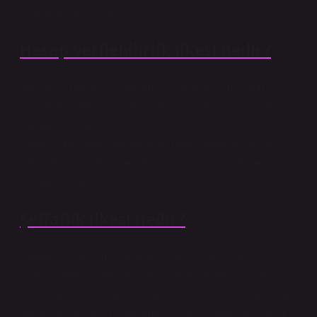
“Şeffaflık” da kullanılır.
Hesap verilebilirlik ilkesi nedir?
Hesap Verebilirlik: Kavramsal çerçeve: Bireylerin
eylemlerinden yasal, idari, örgütsel ve politik olarak
sorumlu tutulmasıyla ilgilidir (Burke vd., 2007: 619).
Kimin kime, hangi nedenle ve hangi temelde hesap
vereceği açısından belirlenmiş yükümlülük düzeyidir
(Manning, 2008: 98).
Şeffaflık ilkesi nedir?
Kurumsal yönetim ilkelerinden biri olan şeffaflık ilkesi,
ticari sır niteliğindekiler hariç olmak üzere, şirkete ait
tüm finansal ve finansal olmayan bilgilerin zamanında,
doğru, anlaşılabilir, kapsamlı ve kolay analiz edilebilir