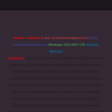
sino giriş
grandoperabet
www.betexper.xyz/
Reklam ve İletişim:
E-mail:
backlinkpaneli@gmail.com
Teams:
forumhizmeti@gmail.com
Whatsapp: 0262 606 0 726
Telegram:
@karabul
Yasal Uyarı:
Sitemiz, 5651 Sayılı Kanun gereğince Bilgi Teknolojileri ve
İletişim Kurumu (BTK) tarafından onaylanmış bir Yer Sağlayıcı olarak
hizmet vermektedir. Bu nedenle, sitedeki içerikleri proaktif olarak
denetleme veya araştırma yükümlülüğümüz bulunmamaktadır. Ancak,
üyelerimiz yazdıkları içeriklerin sorumluluğunu taşımakta olup, siteye
üye olarak bu sorumluluğu kabul etmiş sayılırlar. Bu internet sitesi,
herhangi bir marka, kurum veya şahıs şirketi ile hiçbir bağlantısı
bulunmamaktadır. Sitede yalnızca kendi hazırladığımız makaleler