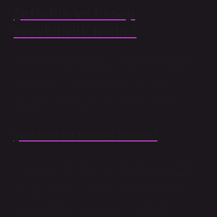
Şeffaflık ve hesap
verebilirlik nedir?
Şeffaflık ve hesap verebilirlik, sivil toplum örgütlerinin
kurumsal ve diğer ortaklar tarafından ciddiye alınması
ve daha etkili bir şekilde çalışması için önemli ön
koşullardır. Uzmanlıklarını ve çabalarını bir araya
getirmeyi kabul ettiler.
Şeffaflık ne demek kısaca?
(Şeffaflık) Bu, herkesin piyasa durumu veya herhangi
bir ekonomik olay, gerçek, gelişme veya düzenleme
hakkında kapsamlı bilgiye sahip olduğu durumdur.
Şeffaflığı sağlamak için, kamuya açıklama yapma
çabaları bir öncelik olmalıdır. Bu kelime yerine