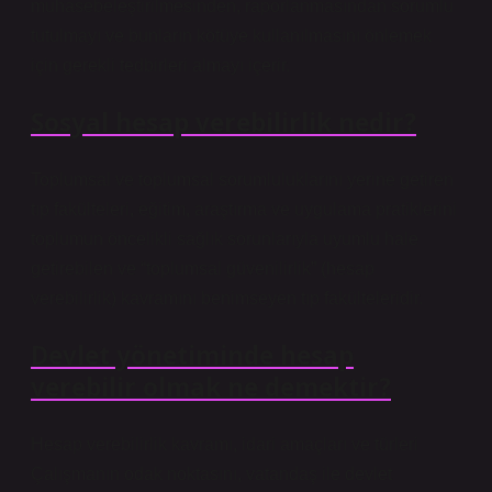
muhasebeleştirilmesinden, raporlanmasından sorumlu
tutulmayı ve bunların kötüye kullanılmasını önlemek
için gerekli tedbirleri almayı içerir.
Sosyal hesap verebilirlik nedir?
Toplumsal ve toplumsal sorumluluklarını yerine getiren
tıp fakülteleri, eğitim, araştırma ve uygulama pratiklerini
toplumun öncelikli sağlık sorunlarıyla uyumlu hale
getirebilen ve “toplumsal güvenilirlik” (hesap
verebilirlik) kavramını benimseyen tıp fakülteleridir.
Devlet yönetiminde hesap
verebilir olmak ne demektir?
Hesap verebilirlik kavramı, idari amaçları ve türleri
Çalışmanın odak noktasını, vatandaş ile devlet