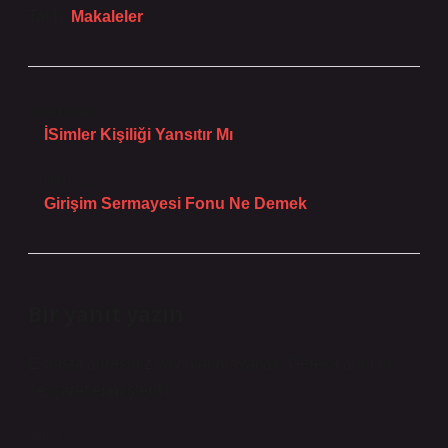
Tarih:
Makaleler
Önceki Yazı
İSimler Kişiliği Yansıtır Mı
Sonraki Yazı
Girişim Sermayesi Fonu Ne Demek
Bir yanıt yazın
E-posta adresiniz yayınlanmayacak.
Gerekli alanlar
*
ile işaretlenmişlerdir
Yorum