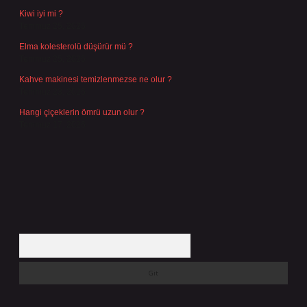
Kiwi iyi mi ?
Temmuz 25, 2026
Elma kolesterolü düşürür mü ?
Temmuz 25, 2026
Kahve makinesi temizlenmezse ne olur ?
Temmuz 23, 2026
Hangi çiçeklerin ömrü uzun olur ?
Temmuz 17, 2026
Arama