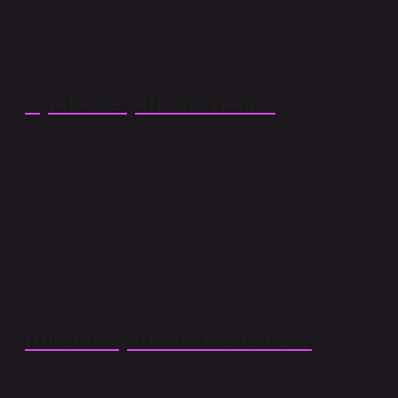
arasındaki ilişkide vatandaşların bilgi edinmeleri ve bu
bilgi aracılığıyla kamu yönetiminin, yani bürokrasinin
işleyişine müdahale etmeleri oluşturmaktadır.
Açıklık ve şeffaflık nedir?
Geniş anlamda yönetimde açıklık ve şeffaflık,
kamuoyunun idarenin iş ve işlemlerinden haberdar
olması, gerekli bilgi ve belgelere ulaşabilmesi,
yönetime katılabilmesi, yapılan işlemleri
denetleyebilme veya hatalarından dolayı hesap
sorabilme imkânına sahip olması gibi demokratik, temiz
ve dürüst bir yönetim anlayışını ifade eder.
Hukukta şeffaflık ne demek?
Yönetimde şeffaflık, yönetimde yansıtılan demokratik