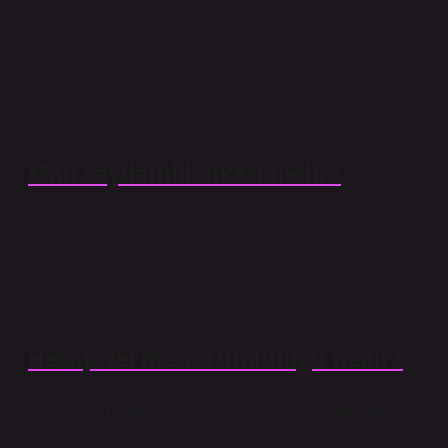
boyutu ve vatandaşların kamu yönetimine karşı ne
kadar duyarlı olduğunu ifade eder. Şeffaflığın en önemli
temel hedefleri, yönetici ile halk arasındaki ilişkiyi
yeniden düzenlemek, yönetimi demokratikleştirmek ve
hukukun üstünlüğünü sağlamaktır.
Mali saydamlık ilkesi nedir?
Mali saydamlık, hükümetin yapısının ve işlevlerinin,
mali planlarının, kamu sektörü hesaplarının ve mali
hedeflerinin kamuoyuna açık olmasıdır (DPT-ÖİK,
2000, 83).
Hesap verme sorumluluğu nedir?
Hesap verme sorumluluğu, kamu kaynaklarının etkili,
ekonomik, verimli ve hukuka uygun olarak temin