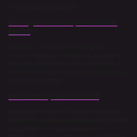
şekilde sunulmasını ifade eder.
Özel eğitimde hesap verebilirlik
nedir?
Okul yöneticisi, öğrenme ortamını ve işleyişini
iyileştirerek tüm öğrencilerin başarısını izlemek, etkili
öğrenmeyi sağlayacak şekilde müfredat, öğretim ve
değerlendirme süreçlerinin uyumlu ve düzenli olmasını
sağlamakla yükümlüdür.
Yönetimde şeffaflık nedir?
Şeffaflık; Şirketin faaliyetleri, kararları ve performansı
hakkında açık ve dürüst iletişim anlamına gelir. Yönetim
kurulu, şeffaflık ilkelerini uygulayarak şirketin
paydaşlarına karşı hesap verebilirliğini sağlar. Şeffaflık,