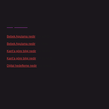
Son yorumlar
Bebek Agulama nedir
için
admin
Bebek Agulama nedir
için
Öykü
Kant’a göre bilgi nedir
için
admin
Kant’a göre bilgi nedir
için
Şengül
Dijital hedefleme nedir
için
admin