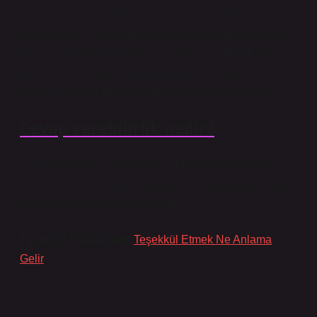
Toplumsal ve toplumsal sorumluluklarını yerine getiren
tıp fakülteleri, eğitim, araştırma ve uygulama pratiklerini
toplumun öncelikli sağlık sorunlarıyla uyumlu hale
getirebilen ve “toplumsal güvenilirlik” (hesap
verebilirlik) kavramını benimseyen tıp fakülteleridir.
Cevap verebilirlik nedir?
Duyarlılık ilkesi; vatandaşların, hükümetin ve kamu
yönetiminin kendilerini dinlediğini ve sorularına cevap
verdiğini bilmesi anlamına gelir.
Tavsiyeli Bağlantılar:
Teşekkül Etmek Ne Anlama
Gelir