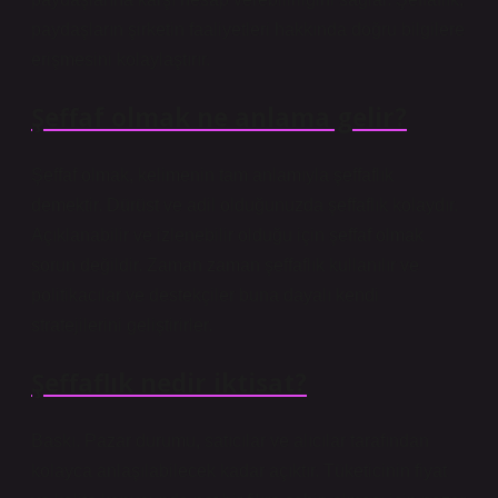
paydaşların şirketin faaliyetleri hakkında doğru bilgilere
erişmesini kolaylaştırır.
Şeffaf olmak ne anlama gelir?
Şeffaf olmak, kelimenin tam anlamıyla şeffaflık
demektir. Dürüst ve adil olduğunuzda şeffaflık kolaydır.
Açıklanabilir ve izlenebilir olduğu için şeffaf olmak
sorun değildir. Zaman zaman şeffaflık kullanılır ve
politikacılar ve destekçiler buna dayalı kendi
stratejilerini geliştirirler.
Şeffaflık nedir iktisat?
Baskı. Pazar durumu, satıcılar ve alıcılar tarafından
kolayca anlaşılabilecek kadar açıktır. Tüketicinin fiyat