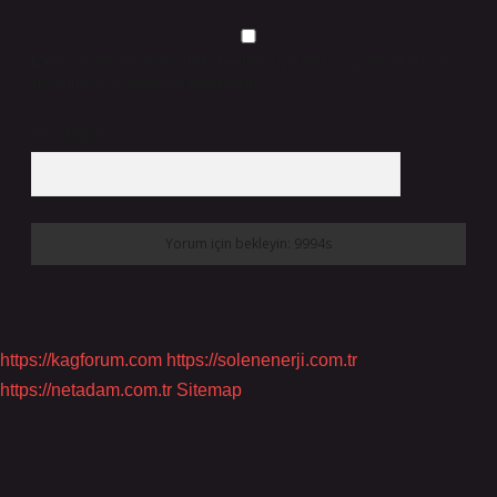
Daha sonraki yorumlarımda kullanılması için adım, e-posta adresim ve
site adresim bu tarayıcıya kaydedilsin.
6 + 2 kaçtır?
*
https://kagforum.com
https://solenenerji.com.tr
https://netadam.com.tr
Sitemap