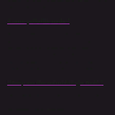
ve kalite konusunda net bir fikre sahip olması için pazar
şeffaflığı çok önemlidir.
Azami şeffaflık nedir?
Maksimum Şeffaflık (Clean Supreme) Maksimum
şeffaflık, daha kısa içerik listeleri ve eklenen şeker ve
benzeri ürünlerin azaltılması konusunda artan
farkındalığın bir işaretidir (Kurgun, 2017: 16).
Günümüzde tüketiciler, satın aldıkları ve yedikleri
ürünler konusunda her zamankinden daha dikkatlidir.
Hesap verme sorumluluğu nedir?
Hesap verme sorumluluğu, kamu kaynaklarının etkili,
ekonomik, verimli ve hukuka uygun olarak temin
edilmesinden, kullanılmasından,