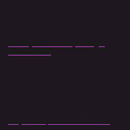
edilmesinden, kullanılmasından,
muhasebeleştirilmesinden, raporlanmasından sorumlu
olmak ve bunların kötüye kullanılmasını önlemek için
gerekli tedbirleri almak anlamına gelir.
Kamu yönetiminde şeffaflığın
önemi nedir?
Şeffaflığın en önemli etkisi kamu yönetimine olan
güveni artırmaktır. Şeffaflık toplumun devlet üzerindeki
kontrolünü artırır. Şeffaflığın olmaması devletin
vatandaşlara karşı hesap verebilirliğini yerine
getirememesi anlamına gelir (Atisyan ve Sayın, 200:
28-29).
Sosyal hesap verebilirlik nedir?