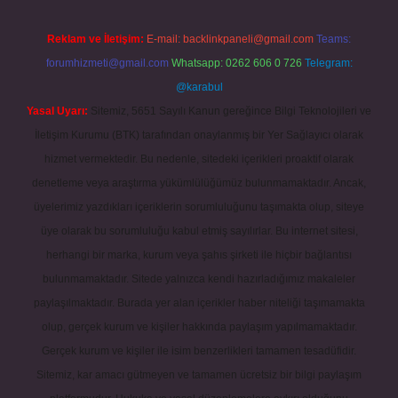
Reklam ve İletişim:
E-mail:
backlinkpaneli@gmail.com
Teams:
forumhizmeti@gmail.com
Whatsapp: 0262 606 0 726
Telegram:
@karabul
Yasal Uyarı:
Sitemiz, 5651 Sayılı Kanun gereğince Bilgi Teknolojileri ve
İletişim Kurumu (BTK) tarafından onaylanmış bir Yer Sağlayıcı olarak
hizmet vermektedir. Bu nedenle, sitedeki içerikleri proaktif olarak
denetleme veya araştırma yükümlülüğümüz bulunmamaktadır. Ancak,
üyelerimiz yazdıkları içeriklerin sorumluluğunu taşımakta olup, siteye
üye olarak bu sorumluluğu kabul etmiş sayılırlar. Bu internet sitesi,
herhangi bir marka, kurum veya şahıs şirketi ile hiçbir bağlantısı
bulunmamaktadır. Sitede yalnızca kendi hazırladığımız makaleler
paylaşılmaktadır. Burada yer alan içerikler haber niteliği taşımamakta
olup, gerçek kurum ve kişiler hakkında paylaşım yapılmamaktadır.
Gerçek kurum ve kişiler ile isim benzerlikleri tamamen tesadüfidir.
Sitemiz, kar amacı gütmeyen ve tamamen ücretsiz bir bilgi paylaşım