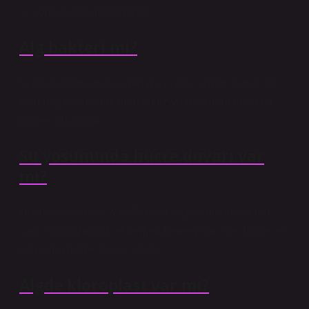
yıl sonbaharda görülmüştü.
Alg bakteri mi?
Siyanobakteriler (eskiden mavi-yeşil algler olarak da
bilinirdi), besinlerini fotosentez yoluyla elde eden bir
bakteri grubudur.
Su yosununda hücre duvarı var
mı?
Hücre duvarı (cell wall) Bitkiler, algler, mantarlar gibi
canlı organizmalar ve hemen hemen tüm ilkel hücresel
canlıların hücre duvarı vardır.
Algde kloroplast var mı?