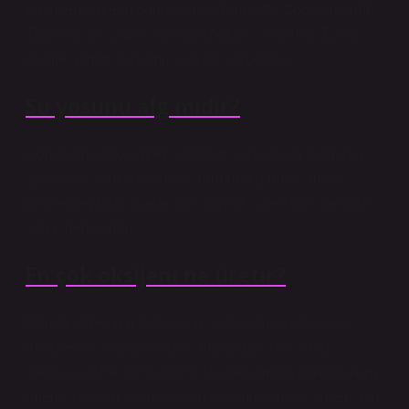
büyüyen alglerin çoğu kamçılı hareketli “zoosporlardır”.
Toprakta gelişenler “aplanosporlar” ile ürerler. Eşeyli
üreme gamet oluşumu yoluyla gerçekleşir.
Su yosunu alg midir?
Çoğunluğu fotosentez yaptıkları için bitkiler aleminin
içinde yer alan su canlıları grubuna girerler ancak
bitkilerden farklı olarak kök, gövde, çiçek gibi yapılara
sahip değillerdir.
En çok oksijeni ne üretir?
Dünya yüzeyinin üçte ikisini kaplayan okyanus ve
denizlerde yaşayan algler, dünyadaki oksijenin
yaklaşık yüzde 80’ini üretir. Bu bağlamda, dünyanın en
önemli oksijen kaynağı olan okyanuslardaki algler, aynı