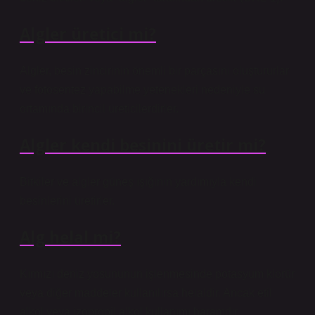
Algler üretici mi?
Algler, besin zincirinin önemli bir parçasını oluştururlar
ve fotosentez yapabilme yetenekleri nedeniyle su
ortamında birincil üreticilerdirler.
Algler kendi besinini üretir mi?
Bitkiler ve algler güneş ışığının yardımıyla kendi
besinlerini üretirler.
Alg helal mi?
Kırmızı deniz yosununun işlenmesinde potasyum klorür
veya diğer maddeler kullanılırsa helaldir. Ancak etil
alkol veya izopropil alkol kullanımı haramdır.