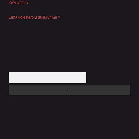
Kiwi iyi mi ?
Temmuz 25, 2026
Elma kolesterolü düşürür mü ?
Temmuz 25, 2026
Arama
Son yorumlar