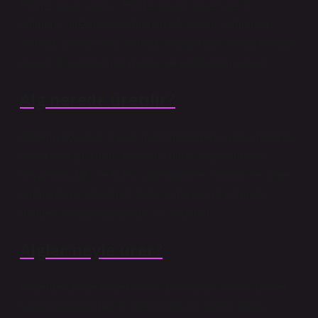
Hücre duvarı yapısı: Hücre duvarı genellikle iki
katmanlı, bazen üç katmanlıdır. İç duvar katmanları
selüloz, pektin veya selüloz ve diğer polisakkaritlerden
oluşur. Dış katmanlar mukus ve pektozdan oluşur.
Alg nerede üretilir?
Alglerin boyutları birkaç mikrometreden birkaç metreye
kadar değişir. Nemli toprakta, nemli ağaçlarda ve
kayalarda, tatlı ve tuzlu suda büyürler. Klorofil ve diğer
pigmentlere sahiptirler. Bitki ve hayvan zincirinde
dengeyi korumada önemli rol oynarlar.
Algler neyle ürer?
Alglerde üreme Algler eşeysiz ve eşeyli olarak ürerler.
Çoğunluğunda her iki üreme türü de vardır. Suda