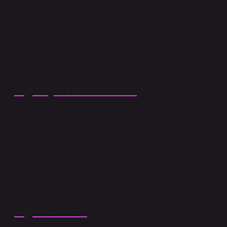
Klorofilin %75’i klorofil A ve %25’i klorofil B’dir. Kırmızı
algler klorofil A ve D içerirken, kahverengi algler klorofil
A ve C içerir. Kloroplastlarda bulunan diğer pigmentler
karotenoidlerdir ve kloroplastın kuru ağırlığının %4’ünü
oluştururlar.
Alg suyu temizler mi?
İpliksi algler Özellikle güçlü güneş ışığı veya
zenginleştirilmiş alg besinleri ciddi alg patlamalarına
yol açabilir. Sadece yüzen balıkların görünümünü
etkilemekle kalmaz, aynı zamanda havuz suyunu da
önemli ölçüde kirletir. sera pond algokill* aktif oksijen
salarak ipliksi algleri yok eder.
Alg helal mi?