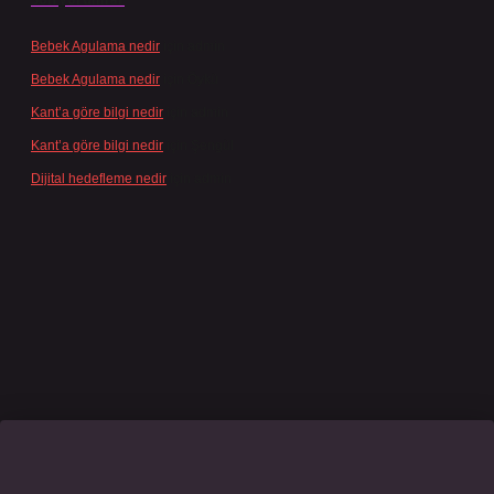
Bebek Agulama nedir
için
admin
Bebek Agulama nedir
için
Öykü
Kant’a göre bilgi nedir
için
admin
Kant’a göre bilgi nedir
için
Şengül
Dijital hedefleme nedir
için
admin
casino giriş
grandoperabet
www.betexper.xyz/