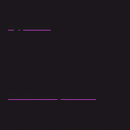
zamanda su yaşamı için önemli bir beslenme ve
yuvalama alanıdır.
Alg yenir mi?
Dünyanın farklı bölgelerinde pek çok alg türü, özellikle
Phaeophyceae ve Phodophycea, insanlar tarafından
besin kaynağı olarak kullanılmaktadır (MacArtain ve
ark., 2007). Deniz yosunları taze olarak (salata
şeklinde), kurutularak ve pişirilerek (yemek, çorba, sos,
çeşni şeklinde) tüketilmektedir.
Denizde neden yosun olur?
İzmir Körfezi’nde yosunlar yeniden yayılmaya başladı.
Kirlilik nedeniyle deniz suyundaki azot ve fosfor
seviyelerinin artmasıyla oluşan yosunlar, en son geçen