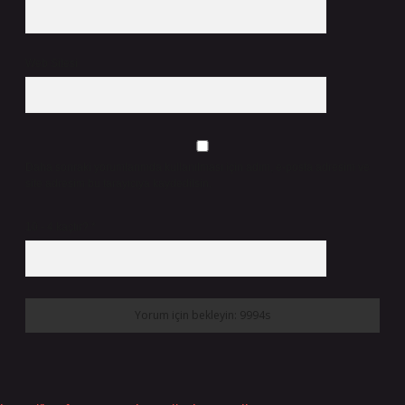
Web Sitesi
Daha sonraki yorumlarımda kullanılması için adım, e-posta adresim ve
site adresim bu tarayıcıya kaydedilsin.
10 - 4 kaçtır?
*