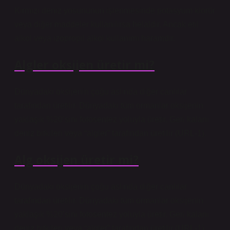
Kırmızı deniz yosununun işlenmesinde potasyum klorür
veya diğer maddeler kullanılırsa helaldir. Ancak etil
alkol veya izopropil alkol kullanımı haramdır.
Algler oksijen üretir mi?
Dünyadaki oksijenin çoğu aslında diğer canlılar
tarafından üretilir. Dünyadaki tüm ormanlar oksijenin
yaklaşık %20’sini fotosentez yoluyla üretir. Geri kalanı
deniz bitkileri veya “algler” tarafından üretilir (URL-1).
Alg oksijen üretir mi?
Dünyadaki oksijenin çoğu aslında diğer canlılar
tarafından üretilir. Dünyadaki tüm ormanlar oksijenin
yaklaşık %20’sini fotosentez yoluyla üretir. Geri kalanı
deniz bitkileri veya “algler” tarafından üretilir (URL-1).