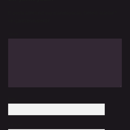
E-posta adresiniz yayınlanmayacak.
Gerekli alanlar
*
ile işaretlenmişlerdir
Yorum
İsim*
E-Posta*