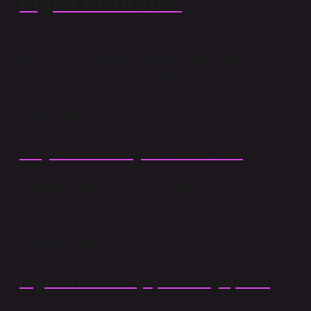
Algler ne üretir?
Ekosistemdeki en önemli organizmalardan biri de
deniz yosunu dediğimiz alglerdir. Bunun sebebi
alglerin hızlı bir şekilde fotosentez yapabilme ve bu
süreçte büyük miktarda oksijen üretebilme yeteneğine
sahip olmalarıdır.
Su yosunu oksijen üretir mi?
Okyanuslardaki diyatomlar ve diğer mikroskobik algler,
fotosentez için dünyanın karbon ihtiyacının üçte ikisini
üretir. Sudaki alglerin gerçekleştirdiği fotosentez,
canlılara oksijen sağlar.
Alglerin hücre çeperi ne yapılır?