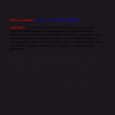
Reklam ve İletişim:
Skype: live:.cid.575569c608265c69
Yasal Uyarı:
Bu internet sitesi, herhangi bir marka, kurum veya şahıs
şirketi ile hiçbir bağlantısı bulunmamaktadır. Sitede yalnızca kendi
hazırladığımız makaleler paylaşılmaktadır. Burada yer alan içerikler haber
niteliği taşımamakta olup, gerçek kurum ve kişiler hakkında paylaşım
yapılmamaktadır. Gerçek kurum ve kişiler ile isim benzerlikleri tamamen
tesadüfidir. Sitemizdeki bilgiler taslak halindedir ve tavsiye niteliği
taşımazlar.
Sitemiz, 5651 Sayılı Kanun gereğince Bilgi Teknolojileri ve İletişim Kurumu
(BTK) tarafından onaylanmış bir Yer Sağlayıcı olarak hizmet vermektedir. Bu
nedenle, sitedeki içerikleri proaktif olarak denetleme veya araştırma
yükümlülüğümüz bulunmamaktadır. Ancak, üyelerimiz yazdıkları içeriklerin
sorumluluğunu taşımakta olup, siteye üye olarak bu sorumluluğu kabul
etmiş sayılırlar.
Hukuka ve yasal düzenlemelere aykırı olduğunu düşündüğünüz içerikleri,
backlinkpanelicomtr@gmail.com
adresine bildirmeniz halinde, ilgili
içerikler yasal süre içerisinde sitemizden kaldırılacaktır.