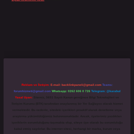
no giriş
grandoperabet
www.betexper.xyz/
Reklam ve İletişim:
E-mail:
backlinkpaneli@gmail.com
Teams:
forumhizmeti@gmail.com
Whatsapp: 0262 606 0 726
Telegram: @karabul
Yasal Uyarı:
Sitemiz, 5651 Sayılı Kanun gereğince Bilgi Teknolojileri ve
İletişim Kurumu (BTK) tarafından onaylanmış bir Yer Sağlayıcı olarak hizmet
vermektedir. Bu nedenle, sitedeki içerikleri proaktif olarak denetleme veya
araştırma yükümlülüğümüz bulunmamaktadır. Ancak, üyelerimiz yazdıkları
içeriklerin sorumluluğunu taşımakta olup, siteye üye olarak bu sorumluluğu
kabul etmiş sayılırlar. Bu internet sitesi, herhangi bir marka, kurum veya