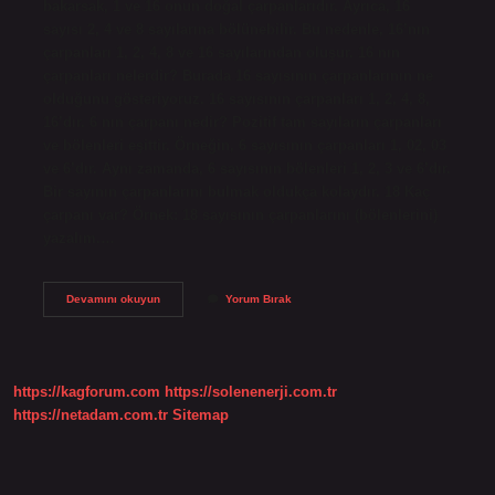
bakarsak, 1 ve 16 onun doğal çarpanlarıdır. Ayrıca, 16
sayısı 2, 4 ve 8 sayılarına bölünebilir. Bu nedenle, 16’nın
çarpanları 1, 2, 4, 8 ve 16 sayılarından oluşur. 16 nın
çarpanları nelerdir? Burada 16 sayısının çarpanlarının ne
olduğunu gösteriyoruz. 16 sayısının çarpanları 1, 2, 4, 8,
16’dır. 6 nın çarpanı nedir? Pozitif tam sayıların çarpanları
ve bölenleri eşittir. Örneğin, 6 sayısının çarpanları 1, 02, 03
ve 6’dır. Aynı zamanda, 6 sayısının bölenleri 1, 2, 3 ve 6’dır.
Bir sayının çarpanlarını bulmak oldukça kolaydır. 18 Kaç
çarpanı var? Örnek: 18 sayısının çarpanlarını (bölenlerini)
yazalım.…
16
Devamını okuyun
Yorum Bırak
Nın
Çarpanı
Nedir
https://kagforum.com
https://solenenerji.com.tr
https://netadam.com.tr
Sitemap