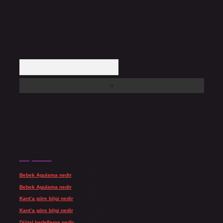
Arama
Son yorumlar
Bebek Agulama nedir
için
admin
Bebek Agulama nedir
için
Öykü
Kant’a göre bilgi nedir
için
admin
Kant’a göre bilgi nedir
için
Şengül
Dijital hedefleme nedir
için
admin