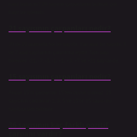
nasıl bulurum? 20 sayının çarpanlarını bulmak çok
basit bir işlemdir.
21 sayısının çarpanları nedir?
20 ile 22 arasında tek bir sayıdır. Yarı asal bir sayıdır. 3
ve 7 asal sayılarının çarpımına eşittir. Tam sayı
bölenleri -21, -7, -3, -1, +1, +3, +7 ve +21 sayılarıdır.
15 sayısının çarpanları nedir?
Ancak 15’in çarpanları 15’ten büyük olamaz. 15
sayısının çarpanları 1, 3, 5 ve 15’tir. 15 sayısı bu
sayılara tam bölünür.
36 sayısının kaç farklı pozitif
çarpanı vardır?