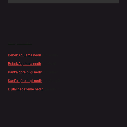
Son yorumlar
Bebek Agulama nedir
için
admin
Bebek Agulama nedir
için
Öykü
Kant’a göre bilgi nedir
için
admin
Kant’a göre bilgi nedir
için
Şengül
Dijital hedefleme nedir
için
admin