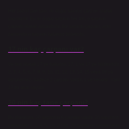
Her pozitif tam sayı, iki doğal sayının çarpımı olarak
yazılabilir. Bu iki doğal sayının her biri, o sayının
çarpanı olarak adlandırılır. Bir sayının çarpanı, aynı
zamanda o sayının kalansız bölenidir.
17 nin kaç çarpanı var?
Ve son olarak 17’ye bakalım. 17, 1 ve 17’ye bölünebilir.
2, 3, 4, 5, 6, 7, 8, 9, 10, 11, 12, 13, 14, 15 veya 16’ya
bölünemez. Sadece 2 çarpanı vardır, 1 ve kendisi. Yani
17 bir asal sayıdır.
20 nin kaç tane çarpanı?
Bu durumda, 20 sayısının 6 çarpanı vardır. 20 sayısının
çarpanları 1, 2, 4, 5, 10, 20’dir. 20 sayısının çarpanlarını