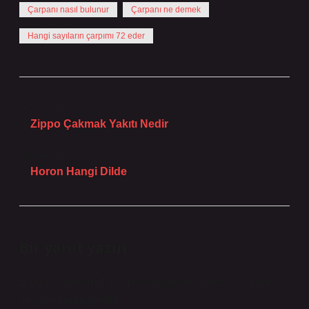
Çarpanı nasıl bulunur
Çarpanı ne demek
Hangi sayıların çarpımı 72 eder
Önceki Yazı
Zippo Çakmak Yakıtı Nedir
Sonraki Yazı
Horon Hangi Dilde
Bir yanıt yazın
E-posta adresiniz yayınlanmayacak.
Gerekli alanlar
*
ile işaretlenmişlerdir