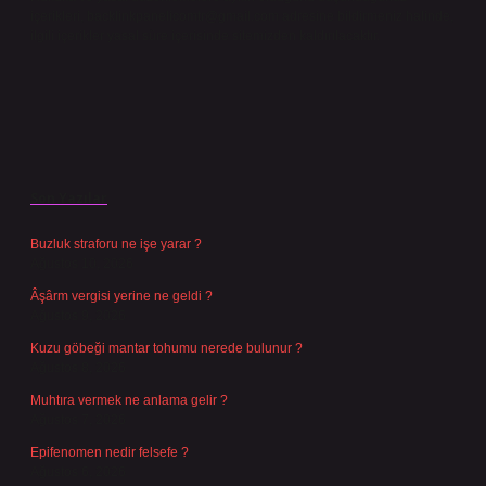
içerikleri,
backlinkpanelicomtr@gmail.com
adresine bildirmeniz halinde,
ilgili içerikler yasal süre içerisinde sitemizden kaldırılacaktır.
Son Yazılar
Buzluk straforu ne işe yarar ?
Ağustos 10, 2026
Âşârm vergisi yerine ne geldi ?
Ağustos 9, 2026
Kuzu göbeği mantar tohumu nerede bulunur ?
Ağustos 8, 2026
Muhtıra vermek ne anlama gelir ?
Ağustos 7, 2026
Epifenomen nedir felsefe ?
Ağustos 6, 2026