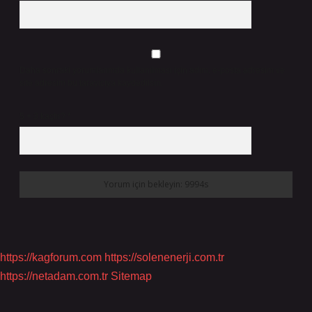
Daha sonraki yorumlarımda kullanılması için adım, e-posta adresim ve
site adresim bu tarayıcıya kaydedilsin.
5 + 3 kaçtır?
*
https://kagforum.com
https://solenenerji.com.tr
https://netadam.com.tr
Sitemap