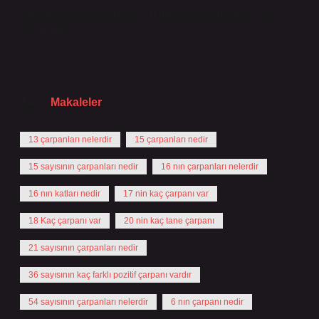
çarpanlarını göstermek için gökkuşağı modelini de
kullanabiliriz.
Tarih:
Makaleler
13 çarpanları nelerdir
15 çarpanları nedir
15 sayısının çarpanları nedir
16 nın çarpanları nelerdir
16 nın katları nedir
17 nin kaç çarpanı var
18 Kaç çarpanı var
20 nin kaç tane çarpanı
21 sayısının çarpanları nedir
36 sayısının kaç farklı pozitif çarpanı vardır
54 sayısının çarpanları nelerdir
6 nın çarpanı nedir