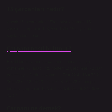
15 çarpanları nedir?
Ancak 15’in çarpanları 15’ten büyük olamaz. 15
sayısının çarpanları 1, 3, 5 ve 15’tir. 15 sayısı bu
sayılara tam bölünür.
Çarpanı nasıl bulunur?
Pozitif tam sayıların çarpanlarını bulmak için şu
yöntemleri kullanabiliriz. Yöntem 1: Çarpımları 72 olan
pozitif sayı çiftlerini yazalım. 1 · 72 = 72 4 · 18 = 72 2 ·
36 = 72 6 · 12 = 72 3 · 24 = 72 8 · 9 = 72 72’nin pozitif
tam sayı çarpanları 1, 2, 3, 4, 6, 8, 9, 12, 18, 24, 36 ve
72’dir.
Çarpanı ne demek?