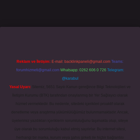
casino giriş
grandoperabet
www.betexper.xyz/
Reklam ve İletişim:
E-mail:
backlinkpaneli@gmail.com
Teams:
forumhizmeti@gmail.com
Whatsapp: 0262 606 0 726
Telegram:
@karabul
Yasal Uyarı:
Sitemiz, 5651 Sayılı Kanun gereğince Bilgi Teknolojileri ve
İletişim Kurumu (BTK) tarafından onaylanmış bir Yer Sağlayıcı olarak
hizmet vermektedir. Bu nedenle, sitedeki içerikleri proaktif olarak
denetleme veya araştırma yükümlülüğümüz bulunmamaktadır. Ancak,
üyelerimiz yazdıkları içeriklerin sorumluluğunu taşımakta olup, siteye
üye olarak bu sorumluluğu kabul etmiş sayılırlar. Bu internet sitesi,
herhangi bir marka, kurum veya şahıs şirketi ile hiçbir bağlantısı