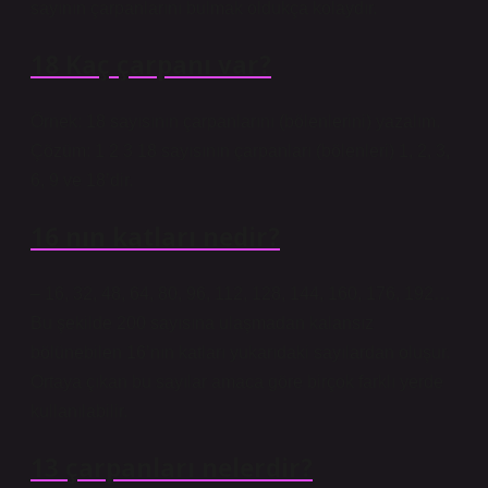
sayının çarpanlarını bulmak oldukça kolaydır.
18 Kaç çarpanı var?
Örnek: 18 sayısının çarpanlarını (bölenlerini) yazalım.
Çözüm: 1 2 3 18 sayısının çarpanları (bölenleri) 1, 2, 3,
6, 9 ve 18’dir.
16 nın katları nedir?
– 16, 32, 48, 64, 80, 96, 112, 128, 144, 160, 176, 192…
Bu şekilde 200 sayısına ulaşmadan kalansız
bölünebilen 16’nın katları yukarıdaki sayılardan oluşur.
Ortaya çıkan bu sayılar amaca göre birçok farklı yerde
kullanılabilir.
13 çarpanları nelerdir?