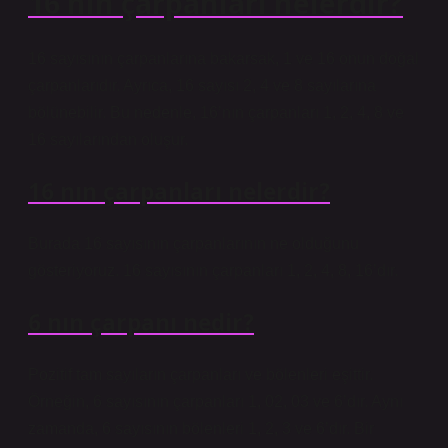
16 nın çarpanları nelerdir?
16 sayısının çarpanlarına bakarsak, 1 ve 16 onun doğal
çarpanlarıdır. Ayrıca, 16 sayısı 2, 4 ve 8 sayılarına
bölünebilir. Bu nedenle, 16’nın çarpanları 1, 2, 4, 8 ve
16 sayılarından oluşur.
16 nın çarpanları nelerdir?
Burada 16 sayısının çarpanlarının ne olduğunu
gösteriyoruz. 16 sayısının çarpanları 1, 2, 4, 8, 16’dır.
6 nın çarpanı nedir?
Pozitif tam sayıların çarpanları ve bölenleri eşittir.
Örneğin, 6 sayısının çarpanları 1, 02, 03 ve 6’dır. Aynı
zamanda, 6 sayısının bölenleri 1, 2, 3 ve 6’dır. Bir