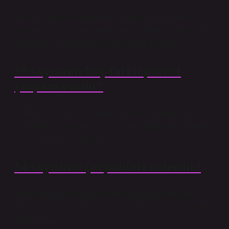
Bölen çiftlerini hesaplarken, bir sayının ilk bölen çifti
dışında başka bölen çiftleri olamaz. Örnek olarak 13’ü
ele alalım – tek bölenleri 1 ve kendisidir (13).
36 sayısının kaç farklı pozitif
çarpanı vardır?
ÖRNEK: 36 sayısını çarpan ağacını kullanarak asal
çarpanlarına bölelim. 36 sayısının çarpanları şunlardır:
1, 2, 3, 4, 6, 9, 12, 18, 36.
54 sayısının çarpanları nelerdir?
İki veya daha fazla pozitif tam sayıyı aynı anda bölen
en büyük pozitif tam sayıya, o sayıların en büyük ortak
böleni denir.