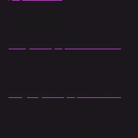
ÖRNEK: 36 sayısını çarpan ağacını kullanarak asal
çarpanlarına bölelim. 36 sayısının çarpanları şunlardır:
1, 2, 3, 4, 6, 9, 12, 18, 36.
54 sayısının çarpanları nelerdir?
İki veya daha fazla pozitif tam sayıyı aynı anda bölen
en büyük pozitif tam sayıya, o sayıların en büyük ortak
böleni denir.
Hangi sayıların çarpımı 72 eder?
Yol I: Çarpımları 72 olan pozitif sayı çiftlerini yazalım. 1
· 72 = 72 4 · 18 = 72 2 · 36 = 72 6 · 12 = 72 3 · 24 = 72 8
· 9 = 72 72’nin pozitif tam sayı çarpanları 1, 2, 3, 4, 6, 8,
9, 12, 18, 24, 36 ve 72’dir. II. Yol: Bir doğal sayının