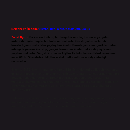
Reklam ve İletişim:
Skype: live:.cid.575569c608265c69
Yasal Uyarı:
Bu internet sitesi, herhangi bir marka, kurum veya şahıs
şirketi ile hiçbir bağlantısı bulunmamaktadır. Sitede yalnızca kendi
hazırladığımız makaleler paylaşılmaktadır. Burada yer alan içerikler haber
niteliği taşımamakta olup, gerçek kurum ve kişiler hakkında paylaşım
yapılmamaktadır. Gerçek kurum ve kişiler ile isim benzerlikleri tamamen
tesadüfidir. Sitemizdeki bilgiler taslak halindedir ve tavsiye niteliği
taşımazlar.
Sitemiz, 5651 Sayılı Kanun gereğince Bilgi Teknolojileri ve İletişim Kurumu
(BTK) tarafından onaylanmış bir Yer Sağlayıcı olarak hizmet vermektedir. Bu
nedenle, sitedeki içerikleri proaktif olarak denetleme veya araştırma
yükümlülüğümüz bulunmamaktadır. Ancak, üyelerimiz yazdıkları içeriklerin
sorumluluğunu taşımakta olup, siteye üye olarak bu sorumluluğu kabul
etmiş sayılırlar.
Hukuka ve yasal düzenlemelere aykırı olduğunu düşündüğünüz içerikleri,
backlinkpanelicomtr@gmail.com
adresine bildirmeniz halinde, ilgili
içerikler yasal süre içerisinde sitemizden kaldırılacaktır.