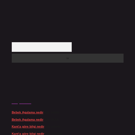
Arama
Son yorumlar
Bebek Agulama nedir
için
admin
Bebek Agulama nedir
için
Öykü
Kant’a göre bilgi nedir
için
admin
Kant’a göre bilgi nedir
için
Şengül