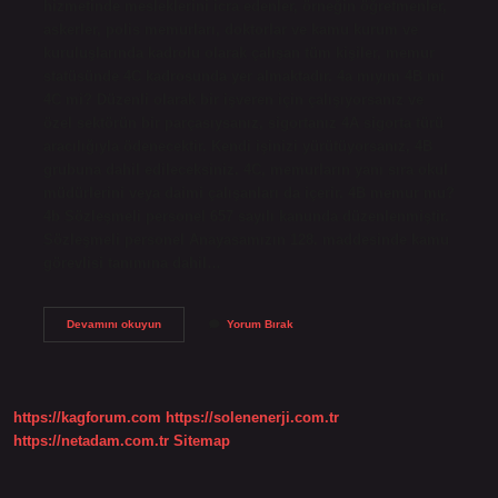
hizmetinde mesleklerini icra edenler, örneğin öğretmenler,
askerler, polis memurları, doktorlar ve kamu kurum ve
kuruluşlarında kadrolu olarak çalışan tüm kişiler, memur
statüsünde 4C kadrosunda yer almaktadır. 4a mıyım 4B mi
4C mi? Düzenli olarak bir işveren için çalışıyorsanız ve
özel sektörün bir parçasıysanız, sigortanız 4A sigorta türü
aracılığıyla ödenecektir. Kendi işinizi yürütüyorsanız, 4B
grubuna dahil edileceksiniz. 4C, memurların yanı sıra okul
müdürlerini veya daimi çalışanları da içerir. 4B memur mu?
4b Sözleşmeli personel 657 sayılı kanunda düzenlenmiştir.
Sözleşmeli personel Anayasamızın 128. maddesinde kamu
görevlisi tanımına dahil…
Devlet
Devamını okuyun
Yorum Bırak
Memuru
4A
Mı
4B
Mi
https://kagforum.com
https://solenenerji.com.tr
4C
Mi
https://netadam.com.tr
Sitemap