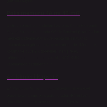
görevlisi sayılır.
Polis memuru 4A mı 4B mi?
B Grubu olarak adlandırılan kadrolar, Kamu Personeli
Seçme Sınavı sonucunda ÖSYM Başkanlığı tarafından
merkezi sistemle atanan ve başka bir sınava tabi
tutulmaksızın göreve başlayan kadrolardır. (Memurlar,
koruma ve güvenlik görevlileri, hemşireler,
mühendisler, hizmetliler vb. 4(b) BAĞ-KUR
kapsamında değerlendirilir.
4 C kimleri kapsar?
4C Sigortası: Bu, kamu sektörü yetkilileri için özel
olarak tasarlanmış bir sigorta türüdür. 4C’ler kamu
görevlilerini, yargı mensuplarını ve diğer kamu