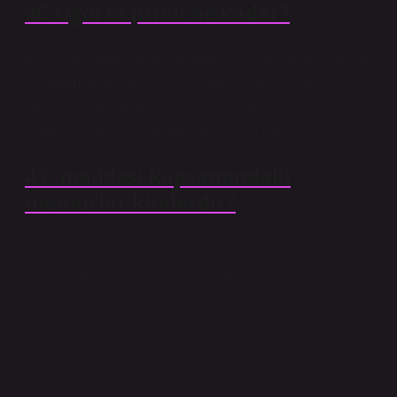
4C sigorta primi ne kadar?
4C sigorta priminin hesaplanmasıSigorta branşıÇalışan
payıPrim oranıUzun vadeli sigorta branşları (maluliyet,
yaşlılık, ölüm sigortası)%9%20%Genel sağlık
sigortası%512,5%Toplam%14%32,519 Ekim 2023
4 C maddesi kapsamındaki
memurlar kimlerdir?
657 sayılı Kanunun 4/C maddesinde; “Devlet Personel
Başkanlığı ile Maliye Bakanlığının görüşleri alınarak
Bakanlar Kurulunca belirlenecek kadrolarda, belirlenen
ücret ve sayı sınırları içerisinde sözleşmeli olarak
çalıştırılan ve işçi sayılmayan kişilerdir.” hükmü yer
almaktadır.