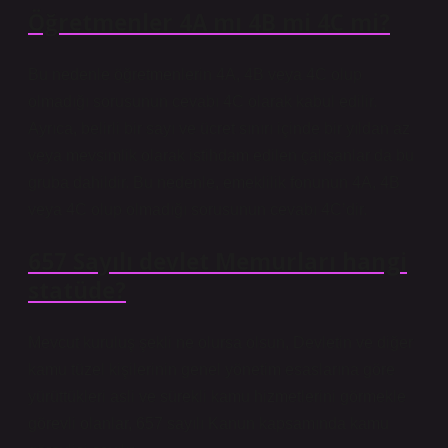
Öğretmenler 4A mı 4B mi 4C mi?
Bu nedenle öğretmenlerin 4A, 4B veya 4C olup
olmadığı sorusunun cevabı 4C olarak kabul edilir.
Ayrıca, belirli bir sayı ve ücret sınırı içinde bir yıldan az
veya mevsimlik olarak istihdam edilen çalışanlar da bu
gruba dahildir. Bu nedenle, emeklilik fonunun 4A, 4B
veya 4C olup olmadığı sorusunun cevabı 4C’dir.
657 Sayılı devlet Memurları hangi
statüde?
Mevcut kuruluş şekli ne olursa olsun, Devletin ve diğer
kamu tüzel kişilerinin genel yönetim esaslarına göre
yürüttükleri asli ve sürekli kamu hizmetlerini görmekle
görevli olanlar, 657 sayılı Kanun kapsamında kamu