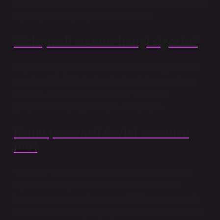
yetkililerini içerir. Hükümetin farklı seviyelerinde çalışan
kişiler için bir sosyal güvenlik sistemidir.
Sözleşmeli memur hangi sigorta?
Başka bir deyişle: Transferle birlikte SSK sigortası 4a
sigortası oldu. Artık 4a olarak adlandırılan sigortanın
kapsamı, özel istihdam ilişkisinde sözleşmeli
çalışanların sosyal güvenliğini de kapsıyor.
Kamu personeli devlet memuru
mu?
Türkiye’de memur olarak tanınmanın tek ölçütü 657
sayılı Kanuna uymaktır. Bu nedenle bu kanunun
kapsamına girmeyenler memur değil, kamu personeli
veya memurdur. Seçilmiş kişiler memur değildir. Kamu