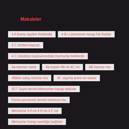
Tarih:
Makaleler
4 A Kamu İşçileri Kimlerdir
4 B Li personel maaşı Ne Kadar
4 C kimleri kapsar
4 C maddesi kapsamındaki memurlar kimlerdir
4a memur nedir
4a mıyım 4B mi 4C mi
4B memur mu
4Bliler aday memur mu
4C sigorta primi ne kadar
657 Sayılı devlet Memurları hangi statüde
Kamu personeli devlet memuru mu
Memurlar 4 A mı 4 B mi 4 C mi
Memurlar hangi sandığa bağlıdır