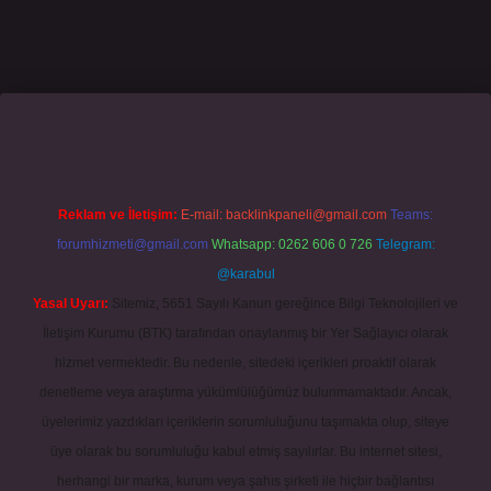
casino giriş
grandoperabet
www.betexper.xyz/
Reklam ve İletişim:
E-mail:
backlinkpaneli@gmail.com
Teams:
forumhizmeti@gmail.com
Whatsapp: 0262 606 0 726
Telegram:
@karabul
Yasal Uyarı:
Sitemiz, 5651 Sayılı Kanun gereğince Bilgi Teknolojileri ve
İletişim Kurumu (BTK) tarafından onaylanmış bir Yer Sağlayıcı olarak
hizmet vermektedir. Bu nedenle, sitedeki içerikleri proaktif olarak
denetleme veya araştırma yükümlülüğümüz bulunmamaktadır. Ancak,
üyelerimiz yazdıkları içeriklerin sorumluluğunu taşımakta olup, siteye
üye olarak bu sorumluluğu kabul etmiş sayılırlar. Bu internet sitesi,
herhangi bir marka, kurum veya şahıs şirketi ile hiçbir bağlantısı