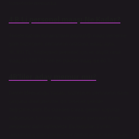
hizmetinde memurdur.
4 B Li personel maaşı Ne Kadar?
Ankete katılan kullanıcıların paylaştığı maaş verilerine
göre sözleşmeli personelin ortalama maaşı aylık
30.300 TL. Sözleşmeli personel için en düşük ortak
maaş 24.200 TL iken en yüksek maaş ise 60 TL.
4B’liler aday memur mu?
Devlet Memurluğu Yasası, sözleşmeli personelin daimi
çalışana dönüşmesine izin verecek şekilde
değiştirilecektir. Bu süreden sonra, gerekli koşulları
sağlamaları halinde tüm sözleşmeli personel daimi
personele dahil edilecektir. Bu koşullar; 3 yılını
tamamlamış olan yükleniciler derhal devlet memurluğu