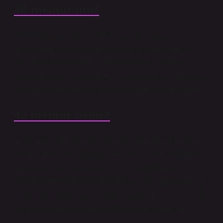
4B memur mu?
4b Sözleşmeli personel 657 sayılı kanunda
düzenlenmiştir. Sözleşmeli personel Anayasamızın
128. maddesinde kamu görevlisi tanımına dahil
edilmemekle birlikte, sözleşmeli personel de maddede
belirtilen diğer kamu görevlisi kapsamına girmektedir.
4a memur nedir?
4a sigortası daha önce Sosyal Sigortalar Kurumu’nun
(SSK) şemsiyesi altındaydı ve SSK’ya prim ödeyenleri
kapsıyordu. Ancak SSK’nın SGK’ya bağlanmasıyla
birlikte, kamuoyunda bilinen adıyla SSK sigortasına 4a
sistemi adı verildi. 4a sisteminin kapsamına sözleşmeli
olarak özel bir işyerinde çalışan kişiler de dahildir.