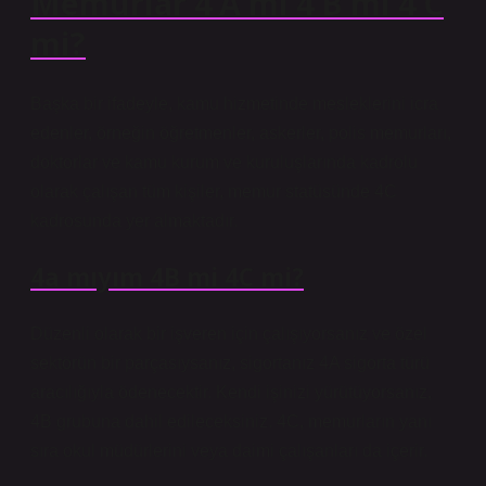
Memurlar 4 A mı 4 B mi 4 C
mi?
Başka bir ifadeyle, kamu hizmetinde mesleklerini icra
edenler, örneğin öğretmenler, askerler, polis memurları,
doktorlar ve kamu kurum ve kuruluşlarında kadrolu
olarak çalışan tüm kişiler, memur statüsünde 4C
kadrosunda yer almaktadır.
4a mıyım 4B mi 4C mi?
Düzenli olarak bir işveren için çalışıyorsanız ve özel
sektörün bir parçasıysanız, sigortanız 4A sigorta türü
aracılığıyla ödenecektir. Kendi işinizi yürütüyorsanız,
4B grubuna dahil edileceksiniz. 4C, memurların yanı
sıra okul müdürlerini veya daimi çalışanları da içerir.