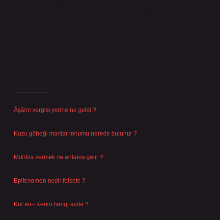
içerikleri,
backlinkpanelicomtr@gmail.com
adresine bildirmeniz halinde,
ilgili içerikler yasal süre içerisinde sitemizden kaldırılacaktır.
Son Yazılar
Âşârm vergisi yerine ne geldi ?
Ağustos 9, 2026
Kuzu göbeği mantar tohumu nerede bulunur ?
Ağustos 8, 2026
Muhtıra vermek ne anlama gelir ?
Ağustos 7, 2026
Epifenomen nedir felsefe ?
Ağustos 6, 2026
Kur’an-ı Kerim hangi ayda ?
Ağustos 6, 2026