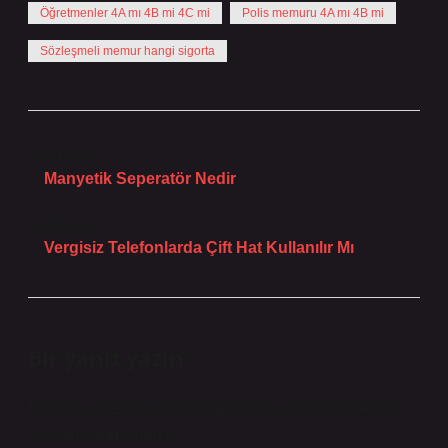
Öğretmenler 4A mı 4B mi 4C mi
Polis memuru 4A mı 4B mi
Sözleşmeli memur hangi sigorta
Önceki Yazı
Manyetik Seperatör Nedir
Sonraki Yazı
Vergisiz Telefonlarda Çift Hat Kullanılır Mı
Bir yanıt yazın
E-posta adresiniz yayınlanmayacak.
Gerekli alanlar
*
ile işaretlenmişlerdir