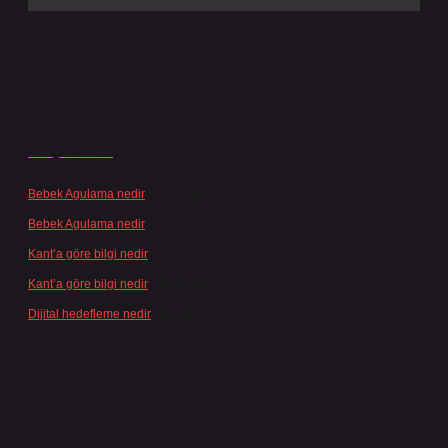
Son yorumlar
Bebek Agulama nedir
için
admin
Bebek Agulama nedir
için
Öykü
Kant’a göre bilgi nedir
için
admin
Kant’a göre bilgi nedir
için
Şengül
Dijital hedefleme nedir
için
admin