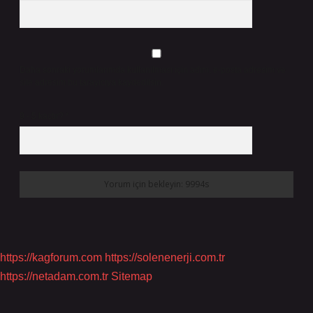
Daha sonraki yorumlarımda kullanılması için adım, e-posta adresim ve
site adresim bu tarayıcıya kaydedilsin.
9 - 5 kaçtır?
*
https://kagforum.com
https://solenenerji.com.tr
https://netadam.com.tr
Sitemap