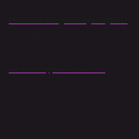
pozisyonlarına geçebilirler.
Memurlar hangi sandığa bağlıdır?
Emekli Sandığının görevlerinden biri de kamu kurum ve
kuruluşlarında çalışan memurların emeklilik işlemlerini
düzenlemektir.
4 A Kamu İşçileri Kimlerdir?
Artık 4a olarak adlandırılan sigorta kapsamı, özel
istihdam ilişkisinde sözleşmeli çalışanların sosyal
güvenliğini kapsamaktadır. Bu nedenle, 5510 sayılı
Sosyal Sigortalar ve Genel Sağlık Sigortası Kanunu’na
göre, bir işveren tarafından istihdam edilen çalışanlar
4a kapsamına girmektedir.