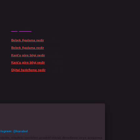
Son yorumlar
Bebek Agulama nedir
için
admin
Bebek Agulama nedir
için
Öykü
Kant’a göre bilgi nedir
için
admin
Kant’a göre bilgi nedir
için
Şengül
Dijital hedefleme nedir
için
admin
elegram: @karabul
denle, sitedeki içerikleri proaktif olarak denetleme veya araştırma