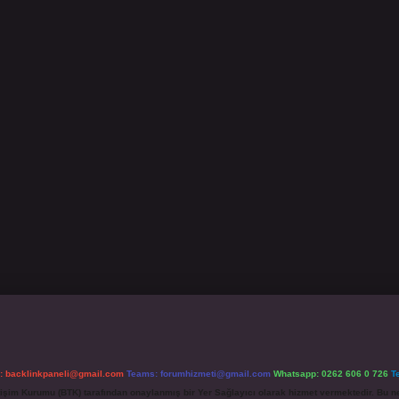
l:
backlinkpaneli@gmail.com
Teams:
forumhizmeti@gmail.com
Whatsapp: 0262 606 0 726
T
etişim Kurumu (BTK) tarafından onaylanmış bir Yer Sağlayıcı olarak hizmet vermektedir. Bu ne