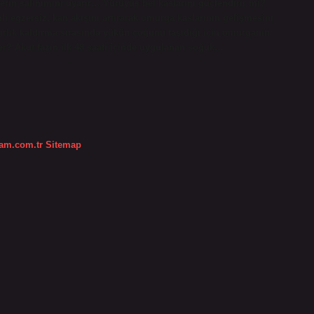
nlerin salınımını uyarır… Yürüyüş bel kaslarını güçlendirir mi?
li egzersiz, kan akışını artırarak omurga kaslarının gelişmesini
ğırlık kaldırma sırasında yükün çoğunu taşıdığı için omurganın
er? Akut fazın ilk 48 saati içinde uygulanan soğuk…
dam.com.tr
Sitemap