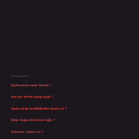
yazdıkları içeriklerin sorumluluğunu taşımakta olup, siteye
üye olarak bu sorumluluğu kabul etmiş sayılırlar.
Hukuka ve yasal düzenlemelere aykırı olduğunu
düşündüğünüz içerikleri,
backlinkpanelicomtr@gmail.com
adresine bildirmeniz halinde, ilgili içerikler yasal süre
içerisinde sitemizden kaldırılacaktır.
Son Yazılar
Epifenomen nedir felsefe ?
Ağustos 6, 2026
Kur’an-ı Kerim hangi ayda ?
Ağustos 6, 2026
Ayak çıkığı kendiliğinden geçer mi ?
Ağustos 5, 2026
Bilge Kağan Etil kimin oğlu ?
Ağustos 4, 2026
Animeler Japon mu ?
Ağustos 4, 2026