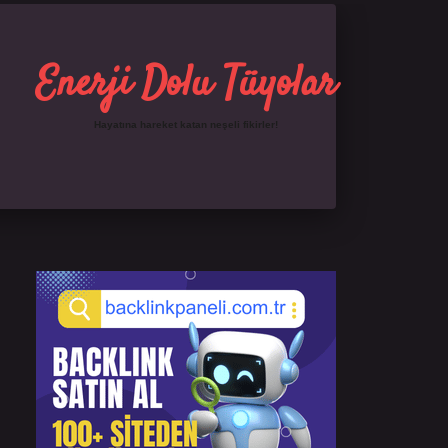
Enerji Dolu Tüyolar
Hayatına hareket katan neşeli fikirler!
Sidebar
https://ilbet.online/
famecasino giriş
grandoper