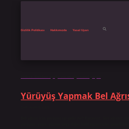
Gizlilik Politikası
Hakkımızda
Yasal Uyarı
Etiket:
Belden ayağa vuran ağrı nasıl geçer
Yürüyüş Yapmak Bel Ağrısı
Tarih: Aralık 9, 2024
Bel ağrısı için yürüyüş iyi gelir mi? Egzersiz. Sırt ağrınız o
yürüyüş, yoga, yüzme veya diğer hafif egzersizler genellikle a