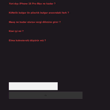
Yurt dışı iPhone 16 Pro Max ne kadar ?
Temmuz 29, 2026
Köftelik bulgur ile pilavlık bulgur arasındaki fark ?
Temmuz 27, 2026
Maaş ne kadar olursa vergi dilimine girer ?
Temmuz 25, 2026
Kiwi iyi mi ?
Temmuz 25, 2026
Elma kolesterolü düşürür mü ?
Temmuz 25, 2026
Arama