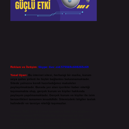
Reklam ve İletişim:
Skype: live:.cid.575569c608265c69
Yasal Uyarı:
Bu internet sitesi, herhangi bir marka, kurum
veya şahıs şirketi ile hiçbir bağlantısı bulunmamaktadır.
Sitede yalnızca kendi hazırladığımız makaleler
paylaşılmaktadır. Burada yer alan içerikler haber niteliği
taşımamakta olup, gerçek kurum ve kişiler hakkında
paylaşım yapılmamaktadır. Gerçek kurum ve kişiler ile isim
benzerlikleri tamamen tesadüfidir. Sitemizdeki bilgiler taslak
halindedir ve tavsiye niteliği taşımazlar.
Sitemiz, 5651 Sayılı Kanun gereğince Bilgi Teknolojileri ve
İletişim Kurumu (BTK) tarafından onaylanmış bir Yer
Sağlayıcı olarak hizmet vermektedir. Bu nedenle, sitedeki
içerikleri proaktif olarak denetleme veya araştırma
yükümlülüğümüz bulunmamaktadır. Ancak, üyelerimiz