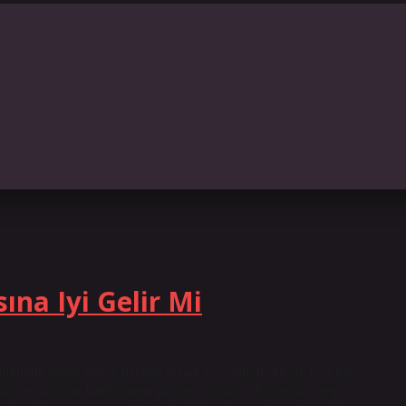
na Iyi Gelir Mi
lduğunda ayağa kalkıp hareket etmek zor olabilir. Ancak kısa bir
lt sırt ağrısını hafifletmeye yardımcı olabilir. Egzersiz, gergin