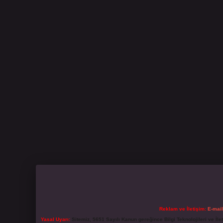
Reklam ve İletişim:
E-mai
Yasal Uyarı:
Sitemiz, 5651 Sayılı Kanun gereğince Bilgi Teknolojileri ve İl