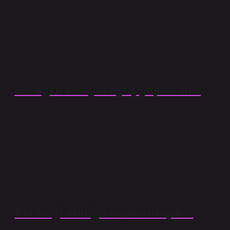
Akut alt sırt ağrısı durumlarında korse istenmeyen
hareketleri kısıtlayarak iyileşmeyi hızlandırır. Bel
korsesi beli sıcak tutar, güvenlik hissi verir ve bir tür
uyarı görevi görerek hastaya hastalığını hatırlatır.
Beldeki deformasyonları düzeltir ve önler.
Bel ağrırken yürüyüş yapılır mı?
Egzersiz ve Hareket Yürüyüş, yüzme, yoga ve pilates
gibi düşük etkili egzersizler, alt sırt ağrısı çeken kişiler
için ideal seçeneklerdir. Özellikle karın ve sırt kaslarını
hedef alan egzersizler, bel sağlığı için çok önemlidir. Bu
egzersizler, omurga stabilitesini artırarak ağrıyı
azaltmaya yardımcı olur.
Bel fıtığı olduğu nasıl anlaşılır?