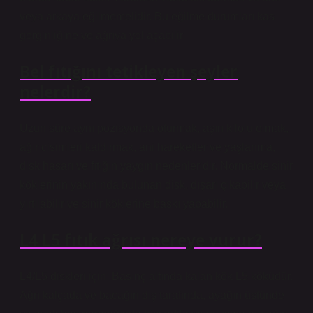
veya arkaya eğilmemelidir. Bu eğilme durumları kas
gerginliğine ve ağrıya yol açabilir.
Bel fıtığını tetikleyen şeyler
nelerdir?
Uzun süre aynı pozisyonda oturmak, aşırı kilolu olmak,
ağır cisimleri kaldırmak, ani hareketler ve yaşlanma,
disk hasarı ve fıtığın yaygın nedenleridir. Normalde sinir
köklerinin yakınında bulunan disk, dışarı çıkabilir veya
yırtılabilir ve sinir köklerine baskı yapabilir.
L4 L5 fıtık ağrısı nereye vurur?
L4/L5 diskleri için: Basınç altında kalan kök L5 köküdür.
Ağrı kalçada ve bacağın dış tarafında, ayağın üstünde