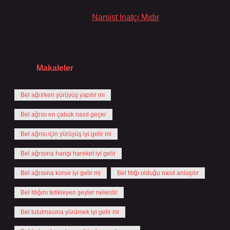
Tavsiyeli Bağlantılar:
Narsist Inatçı Mıdır
Tarih:
Makaleler
Bel ağrırken yürüyüş yapılır mı
Bel ağrısı en çabuk nasıl geçer
Bel ağrısı için yürüyüş iyi gelir mi
Bel ağrısına hangi hareket iyi gelir
Bel ağrısına korse iyi gelir mi
Bel fıtığı olduğu nasıl anlaşılır
Bel fıtığını tetikleyen şeyler nelerdir
Bel tutulmasına yürümek iyi gelir mi