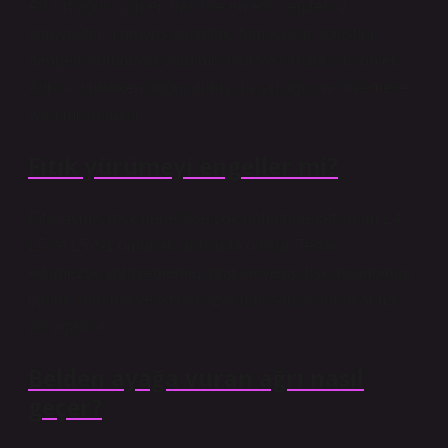
Alt sırt ağrısı için en basit ve en etkili egzersiz
yürüyüştür. Yürüyüş vücuttaki tüm kasları çalıştırır,
dengeyi korumaya yardımcı olur ve sırt ağrısını önler.
Ayrıca, yürürken doğru duruş da sırt ağrısını önlemeye
yardımcı olabilir.
Fıtık yürümeyi engeller mi?
Fıtıklaşmış disk genellikle çok daha hareketli olan L4-
L5 ve L5-S1 omurları arasında oluşur. Tedavi
edilmezse yürüyememe, idrar ve/veya dışkı tutamama,
çabuk yorulma ve iktidarsızlık gibi sağlık sorunlarına
yol açabilir.
Belden ayağa vuran ağrı nasıl
geçer?