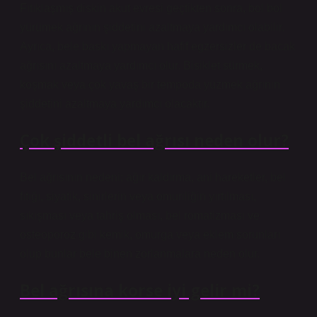
Fıtıklaşmış diskin akut evresi geçtikten sonra, bol bol
yürümek ağrının şiddetini azaltmaya yardımcı olabilir.
Ayrıca, bele baskı yapmayan hafif egzersizler de bacak
ağrısını azaltmaya yardımcı olur. Bisiklet sürmek,
koşmak veya çok yavaş bir tempoda yüzmek ağrının
şiddetini azaltmaya yardımcı olacaktır.
Çok şiddetli bel ağrısı neden olur?
Bel ağrısının nedeni; ağır kaldırma, ani hareketler, bel
fıtığı, siyatik, sinirlerin veya omuriliğin yırtılması,
sıkışması veya tahriş olması, bel romatizması ve
osteoporoz gibi kemik, omurga veya eklem sorunları
olup bunlar bele binen zorlanmalara neden olur.
Bel ağrısına korse iyi gelir mi?