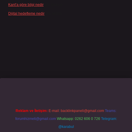
Kant’a göre bilgi nedir
için
Şengül
Dijital hedefleme nedir
için
admin
sino giriş
grandoperabet
www.betexper.xyz/
Reklam ve İletişim:
E-mail:
backlinkpaneli@gmail.com
Teams:
forumhizmeti@gmail.com
Whatsapp: 0262 606 0 726
Telegram:
@karabul