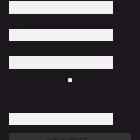
E-Posta*
Web Sitesi
Daha sonraki yorumlarımda kullanılması için adım, e-posta adresim ve
site adresim bu tarayıcıya kaydedilsin.
5 + 3 kaçtır?
*