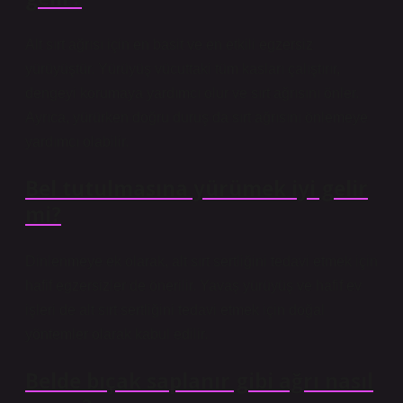
Alt sırt ağrısı için en basit ve en etkili egzersiz
yürüyüştür. Yürüyüş vücuttaki tüm kasları çalıştırır,
dengeyi korumaya yardımcı olur ve sırt ağrısını önler.
Ayrıca, yürürken doğru duruş da sırt ağrısını önlemeye
yardımcı olabilir.
Bel tutulmasına yürümek iyi gelir
mi?
Dinlenmeye ek olarak, alt sırt sertliğini tedavi etmek için
hafif egzersizler de önerilir. Yavaş yürüyüş ve hafif ev
işleri de alt sırt sertliğini tedavi etmek için doğal
yöntemler olarak kabul edilir.
Belde bıçak saplanır gibi ağrı nasıl