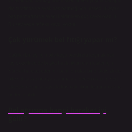
ve ayak baş parmağında hissedilir ve uyuşma bacağın
dış tarafında ve ayak baş parmağında hissedilir. Ayak
baş parmağını ve ayağı kaldırırken güç kaybı olabilir.
Bu seviyede refleks kaybı yoktur.
Çok yürümek bel fıtığı yapar mı?
Sağlıklı bir kişi için bile koşu bandında koşmak risk
taşır, özellikle de başka hastalıkları olan kişiler için.
Sürekli hareket eden bir bant, en ufak bir dikkatsizlikte
bile sırt kaslarında yaralanmalara neden olabilir. Sert
yüzeylerde çıplak ayakla koşmak fıtığın tekrarlamasına
neden olabilir.
Bel ağrısına hangi hareket iyi
gelir?