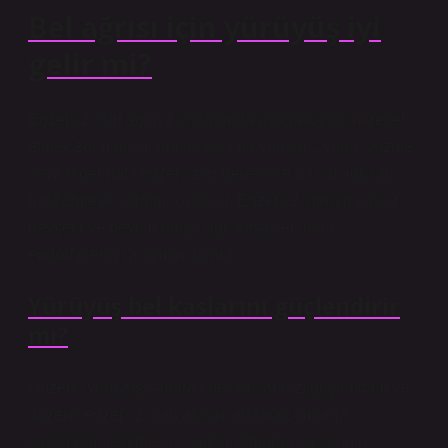
Bel ağrısı için yürüyüş iyi
gelir mi?
Egzersiz. Sırt ağrınız olduğunda ayağa kalkıp hareket
etmek zor olabilir. Ancak kısa bir yürüyüş, yoga, yüzme
veya diğer hafif egzersizler genellikle alt sırt ağrısını
hafifletmeye yardımcı olabilir. Egzersiz, gergin kasları
gevşetir ve beynin doğal ağrı kesicileri olan
endorfinlerin salınımını uyarır…
Yürüyüş bel kaslarını güçlendirir
mi?
Düzenli yürüyüş yaparak bel kaslarınızı güçlendirin ve
düzenli egzersiz, kan akışını artırarak omurga
kaslarının gelişmesini sağlar. Omurga kaslarının