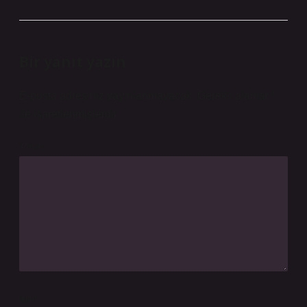
Bir yanıt yazın
E-posta adresiniz yayınlanmayacak.
Gerekli alanlar
*
ile işaretlenmişlerdir
Yorum
İsim*