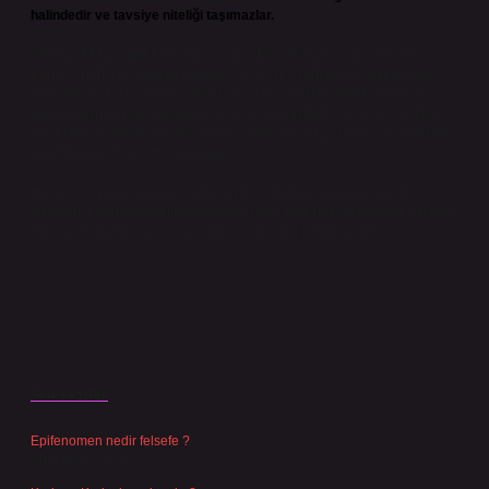
halindedir ve tavsiye niteliği taşımazlar.
Sitemiz, 5651 Sayılı Kanun gereğince Bilgi Teknolojileri ve İletişim
Kurumu (BTK) tarafından onaylanmış bir Yer Sağlayıcı olarak hizmet
vermektedir. Bu nedenle, sitedeki içerikleri proaktif olarak denetleme
veya araştırma yükümlülüğümüz bulunmamaktadır. Ancak, üyelerimiz
yazdıkları içeriklerin sorumluluğunu taşımakta olup, siteye üye olarak bu
sorumluluğu kabul etmiş sayılırlar.
Hukuka ve yasal düzenlemelere aykırı olduğunu düşündüğünüz
içerikleri,
backlinkpanelicomtr@gmail.com
adresine bildirmeniz halinde,
ilgili içerikler yasal süre içerisinde sitemizden kaldırılacaktır.
Son Yazılar
Epifenomen nedir felsefe ?
Ağustos 6, 2026