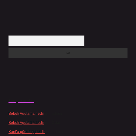
Arama
Son yorumlar
Bebek Agulama nedir
için
admin
Bebek Agulama nedir
için
Öykü
Kant’a göre bilgi nedir
için
admin