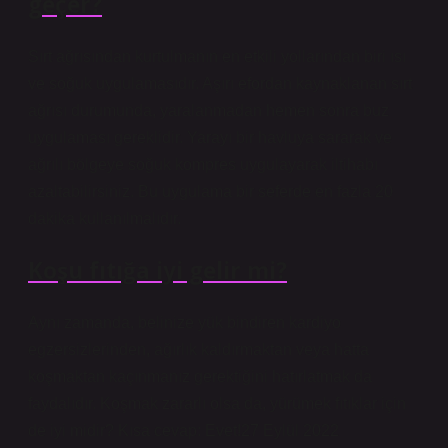
geçer?
Sırt ağrısından kurtulmanın en etkili yollarından biri ısı
ve soğuk uygulamasıdır. Aşırı efordan kaynaklanan sırt
ağrısı durumunda, yaralanmadan hemen sonra buz
uygulaması gereklidir. Yarayı bir havluya sararak ve
ağrılı bölgeye soğuk kompres uygulayarak iltihabı
azaltabilirsiniz. Bu uygulama bir seferde en fazla 20
dakika kullanılmalıdır.
Koşu fıtığa iyi gelir mi?
Aynı zamanda, belinize yük bindiren kardiyo
egzersizlerinden, ağırlık kaldırmaktan veya hatta
koşmaktan kaçınmanız gerektiğini hatırlatmak da
faydalıdır. Koşmak zararlı olsa da, yürümek fıtıklar için
de iyi midir? Kısa cevap: Evet!27 Eylül 2022