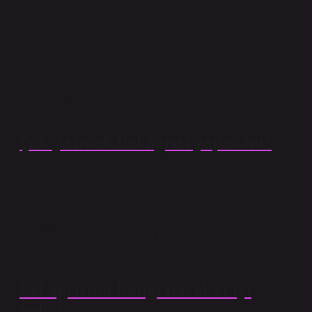
Fıtıklaşmış disk, bel ve bacaklarda ağrı, kas
güçsüzlüğü, ayaklarda uyuşma veya karıncalanma,
hareket kısıtlılığı ve öksürme veya hapşırma ile artan
ağrı gibi semptomlara neden olur. Bu semptomlar sinir
sıkışması sonucu oluşur ve yaşam kalitesini olumsuz
etkileyebilir.
Çok yatmak bel ağrısı yapar mı?
Çok yumuşak, çok sert veya çok sarkık bir yatak da
ağrınızı tetikleyebilir. Çok yumuşak yataklar uyurken
omurganızı yeterince desteklemez ve kaslarınızdaki
gerginliği artırır. Çok sert bir yatak basınç noktalarında
ağrıya yol açabilir.
Bel ağrısına hangi hareket iyi
gelir?