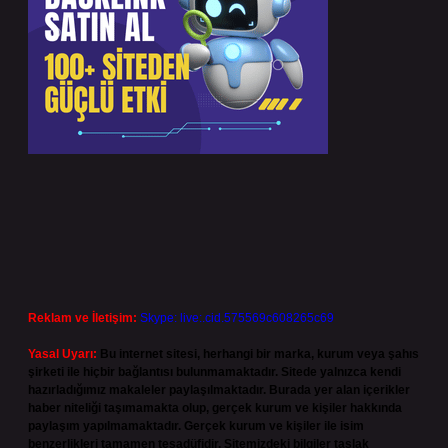
Reklam ve İletişim:
Skype: live:.cid.575569c608265c69
Yasal Uyarı:
Bu internet sitesi, herhangi bir marka, kurum veya şahıs
şirketi ile hiçbir bağlantısı bulunmamaktadır. Sitede yalnızca kendi
hazırladığımız makaleler paylaşılmaktadır. Burada yer alan içerikler
haber niteliği taşımamakta olup, gerçek kurum ve kişiler hakkında
paylaşım yapılmamaktadır. Gerçek kurum ve kişiler ile isim
benzerlikleri tamamen tesadüfidir. Sitemizdeki bilgiler taslak