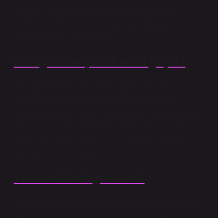
gelişmesi, günlük aktiviteler ve ağırlık kaldırma
sırasında yükün çoğunu taşıdığı için omurganın
korunmasına da yardımcı olur.
Bel ağrısı en çabuk nasıl geçer?
Akut fazın ilk 48 saati içinde uygulanan soğuk
kompresler, ağrıya neden olan iltihabı ve şişliği
azaltmada etkilidir. Buz, cilde doğrudan temas etmeden
15-20 dakika uygulanmalıdır. 48 saat sonra, sıcak
kompres kasları gevşetir. Ayrıca kan dolaşımını artırır ve
ağrılı bölgedeki baskıyı hafifletir.
Yürümek bel ağrıtır mı?
Duruş bozuklukları da çoğu alt sırt ağrısının ana nedeni
olarak kabul edilir. Yürürken vücut dik durmalı ve öne