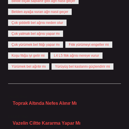
Belde bıçak saplanır gibi ağrı nasıl geçer
Belden ayağa vuran ağrı nasıl geçer
Çok şiddetli bel ağrısı neden olur
Çok yatmak bel ağrısı yapar mı
Çok yürümek bel fıtığı yapar mı
Fıtık yürümeyi engeller mi
Koşu fıtığa iyi gelir mi
L4 L5 fıtık ağrısı nereye vurur
Yürümek bel ağrıtır mı
Yürüyüş bel kaslarını güçlendirir mi
Önceki Yazı
Toprak Altında Nefes Alınır Mı
Sonraki Yazı
Vazelin Ciltte Kararma Yapar Mı