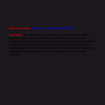
Reklam ve İletişim:
Skype: live:.cid.575569c608265c69
Yasal Uyarı:
Bu internet sitesi, herhangi bir marka, kurum veya şahıs
şirketi ile hiçbir bağlantısı bulunmamaktadır. Sitede yalnızca kendi
hazırladığımız makaleler paylaşılmaktadır. Burada yer alan içerikler haber
niteliği taşımamakta olup, gerçek kurum ve kişiler hakkında paylaşım
yapılmamaktadır. Gerçek kurum ve kişiler ile isim benzerlikleri tamamen
tesadüfidir. Sitemizdeki bilgiler taslak halindedir ve tavsiye niteliği
taşımazlar.
Sitemiz, 5651 Sayılı Kanun gereğince Bilgi Teknolojileri ve İletişim Kurumu
(BTK) tarafından onaylanmış bir Yer Sağlayıcı olarak hizmet vermektedir. Bu
nedenle, sitedeki içerikleri proaktif olarak denetleme veya araştırma
yükümlülüğümüz bulunmamaktadır. Ancak, üyelerimiz yazdıkları içeriklerin
sorumluluğunu taşımakta olup, siteye üye olarak bu sorumluluğu kabul
etmiş sayılırlar.
Hukuka ve yasal düzenlemelere aykırı olduğunu düşündüğünüz içerikleri,
backlinkpanelicomtr@gmail.com
adresine bildirmeniz halinde, ilgili
içerikler yasal süre içerisinde sitemizden kaldırılacaktır.