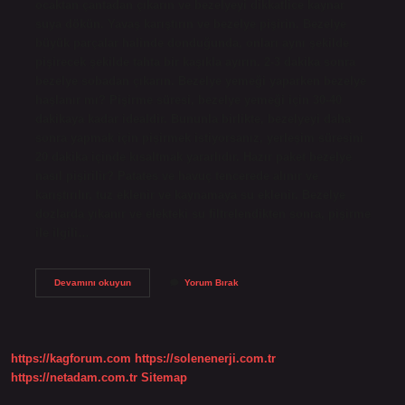
ocaktan çantadan çıkarın ve bezelyeyi dikkatlice kaynar
suya dökün. Yavaş karıştırın ve bezelye pişirin. Bezelye
büyük parçalar halinde donduğunda, onları aynı şekilde
pişirecek şekilde tahta bir kaşıkla ayırın. 2-3 dakika sonra
bezelye sobadan çıkarın. Bezelye yemeği yaparken bezelye
haşlanır mı? Pişirme süresi, bezelye yemeği için 30-40
dakikaya kadar idealdir. Bununla birlikte, bezelyeyi daha
sonra yapmak için pişirmek istiyorsanız, yerleşim süresini
20 dakika içinde kısaltmak yararlıdır. Hazır paket bezelye
nasıl pişirilir? Patates ve havuç tencerede alınır ve
karıştırılır, tuz eklenir ve kaynamaya su eklenir. Bezelye
dozlarda yıkanır ve elekteki su filtrelendikten sonra, pişirme
ile ilgili…
Dondurulmuş
Devamını okuyun
Yorum Bırak
Bezelye
Haşlanmış
Mı
https://kagforum.com
https://solenenerji.com.tr
https://netadam.com.tr
Sitemap