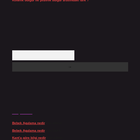
Köftelik bulgur ile pilavlık bulgur arasındaki fark ?
Temmuz 27, 2026
Arama
Son yorumlar
Bebek Agulama nedir
için
admin
Bebek Agulama nedir
için
Öykü
Kant’a göre bilgi nedir
için
admin