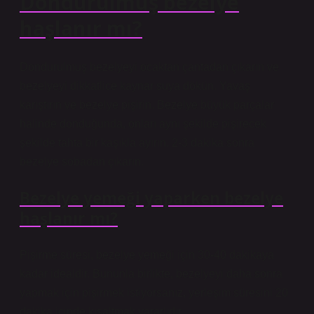
Dondurulmuş bezelye
haşlanır mı?
Dondurulmuş bezelyeyi ocaktan çantadan çıkarın ve
bezelyeyi dikkatlice kaynar suya dökün. Yavaş
karıştırın ve bezelye pişirin. Bezelye büyük parçalar
halinde donduğunda, onları aynı şekilde pişirecek
şekilde tahta bir kaşıkla ayırın. 2-3 dakika sonra
bezelye sobadan çıkarın.
Bezelye yemeği yaparken bezelye
haşlanır mı?
Pişirme süresi, bezelye yemeği için 30-40 dakikaya
kadar idealdir. Bununla birlikte, bezelyeyi daha sonra
yapmak için pişirmek istiyorsanız, yerleşim süresini 20
dakika içinde kısaltmak yararlıdır.