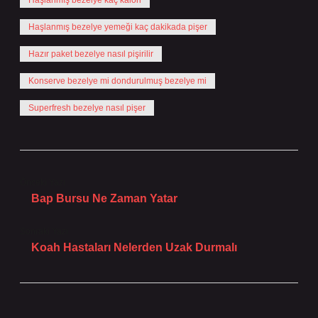
Haşlanmış bezelye kaç kalori
Haşlanmış bezelye yemeği kaç dakikada pişer
Hazır paket bezelye nasıl pişirilir
Konserve bezelye mi dondurulmuş bezelye mi
Superfresh bezelye nasıl pişer
Önceki Yazı
Bap Bursu Ne Zaman Yatar
Sonraki Yazı
Koah Hastaları Nelerden Uzak Durmalı