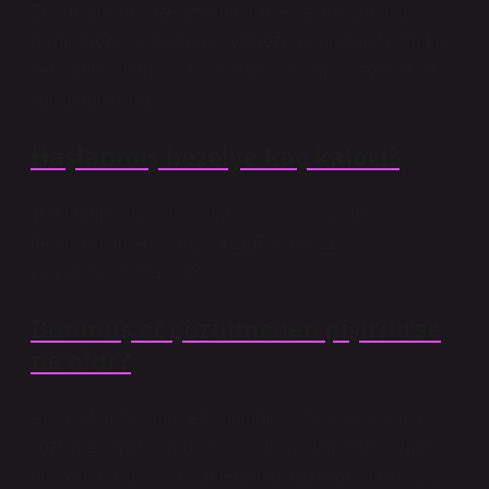
Zeytinyağı ile bezelye üretebilirseniz, makarnaya
pişmiş bezelye ekleyerek ve bezelye üreterek garnitür
şeklinde kullanılabilir. Salatalarda pişmiş bezelye de
kullanabilirsiniz.
Haşlanmış bezelye kaç kalori?
100 gram kalori bilgisayar bilgisi için günlük%
değer*Kalori84 KCAL% 4.2LIF 5.3 G 21 %%
21.2Protein6.7 G% 13.
Donmuş et çözülmeden pişirilirse
ne olur?
Ancak dondurulmuş et kullanmak istiyorsanız, önce
çözülmelidir. Bu arada, eti doğru yöntemlerle çözmek
önemlidir. Yanlış bir yöntem, etin lezzetine, dokusuna