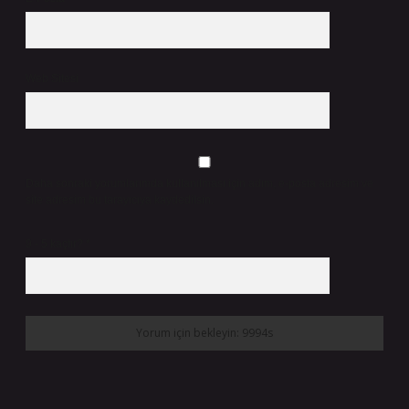
Web Sitesi
Daha sonraki yorumlarımda kullanılması için adım, e-posta adresim ve
site adresim bu tarayıcıya kaydedilsin.
9 - 5 kaçtır?
*