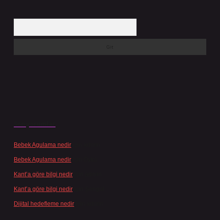
Arama
Son yorumlar
Bebek Agulama nedir
için
admin
Bebek Agulama nedir
için
Öykü
Kant’a göre bilgi nedir
için
admin
Kant’a göre bilgi nedir
için
Şengül
Dijital hedefleme nedir
için
admin