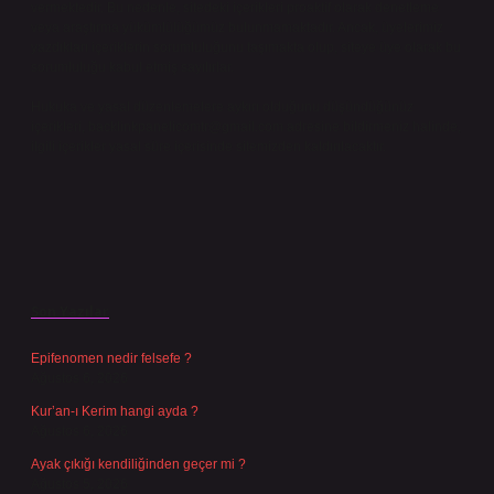
vermektedir. Bu nedenle, sitedeki içerikleri proaktif olarak denetleme
veya araştırma yükümlülüğümüz bulunmamaktadır. Ancak, üyelerimiz
yazdıkları içeriklerin sorumluluğunu taşımakta olup, siteye üye olarak bu
sorumluluğu kabul etmiş sayılırlar.
Hukuka ve yasal düzenlemelere aykırı olduğunu düşündüğünüz
içerikleri,
backlinkpanelicomtr@gmail.com
adresine bildirmeniz halinde,
ilgili içerikler yasal süre içerisinde sitemizden kaldırılacaktır.
Son Yazılar
Epifenomen nedir felsefe ?
Ağustos 6, 2026
Kur’an-ı Kerim hangi ayda ?
Ağustos 6, 2026
Ayak çıkığı kendiliğinden geçer mi ?
Ağustos 5, 2026