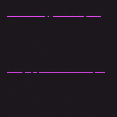
Dondurulmuş garnitür haşlanır
mı?
Hazır Karizma: Zaten ekte pişirilir, böylece pişirme
gerekmez. Dondurulmuş set: Dondurulmuş garningler
genellikle önceden pişirilir. Ancak, garanti talimatlarını
kontrol etmek önemlidir.
Bezelye pişerken neden büzüşür?
Sadece dikkat, bezelye kaynar suda veya buzlu suda 2
dakikadan fazla tutmamalısınız. Sıcak su çok fazla
kalırsa, renk Haki Green’e dönmek için büzülür ve
bezelye aniden pişirmeye başlar.