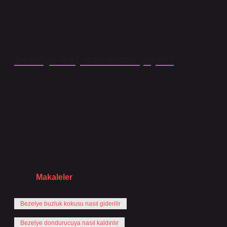
dakika bırakın. Koroplast kilitli torbalara taktığınız
bezelye filtreleyin ve yerleştirin. Dondurucuya
yerleştirin.
Bezelye kaç dakikada pişer?
1 litre sıcak su ekleyin. Sonunda tuz, karabiber ve
sumac ile tatıyorlar. Orta ateşte 30-35 dakika kaynatın.
Pişmiş bezelye tablosunu güzel bir servis tabağına
yerleştirin ve sıcak servis yapın.
Tarih:
Makaleler
Bezelye buzluk kokusu nasıl giderilir
Bezelye dondurucuya nasıl kaldırılır