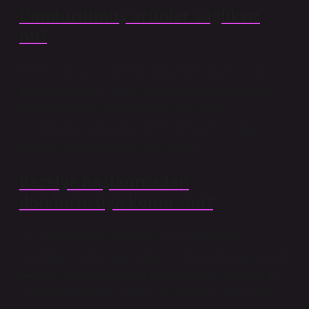
Dondurulmuş ürünler sağlıksız
mı?
Petrol, protein ve karbonhidratlar gibi makro besinler
maaş değiştirmez. Trans yağları bakımından zengin
donmuş gıdalar kalp hastalığı riskini arttırır.
Dondurulmuş gıdalarda tazeliği korumak için güç
kullanıldığında diyabet riskini tetikler.
Bezelye haşlanmadan
dondurucuya konur mu?
Yaz aylarında yetiştirilebilen ve yaz aylarında
tüketimden sonra kışın sağlıklı bir durumda tüketilebilen
bezelye dozları tüketmeye hazırlanabilir. Çok basit bir
işlemde hazırlanan bezelye, pişirildikten sonra veya