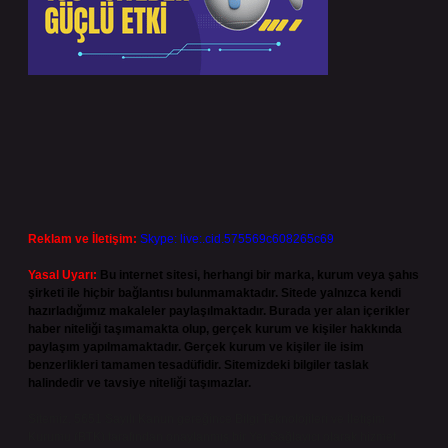
Reklam ve İletişim:
Skype: live:.cid.575569c608265c69
Yasal Uyarı:
Bu internet sitesi, herhangi bir marka, kurum veya şahıs
şirketi ile hiçbir bağlantısı bulunmamaktadır. Sitede yalnızca kendi
hazırladığımız makaleler paylaşılmaktadır. Burada yer alan içerikler
haber niteliği taşımamakta olup, gerçek kurum ve kişiler hakkında
paylaşım yapılmamaktadır. Gerçek kurum ve kişiler ile isim
benzerlikleri tamamen tesadüfidir. Sitemizdeki bilgiler taslak
halindedir ve tavsiye niteliği taşımazlar.
Sitemiz, 5651 Sayılı Kanun gereğince Bilgi Teknolojileri ve İletişim
Kurumu (BTK) tarafından onaylanmış bir Yer Sağlayıcı olarak hizmet