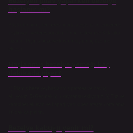
Bezelyeli pilav yaparken bezelye
haşlanır mı?
Büyük bir pirinç tenceresini orta ateşte ısıtır, tencerede
zeytinyağı ve tereyağı alın. Pirinci ekleyin ve 3 dakika
kızartın. Pişmiş bezelye kavrulmuş pirinç üzerine
ekleyin.
Haşlanmış bezelye yemeği kaç
dakikada pişer?
4) Pişmiş bezelye, haşlanmış patates ve havuç
ekliyoruz. 5) Geçmek için kaynar su ekliyoruz. 6) Tuz ve
karabiber ekleyin ve kapağı yarı -open ateşten ortalama
10 dakika pişirin.
Bezelye kabuğu yenir mi?