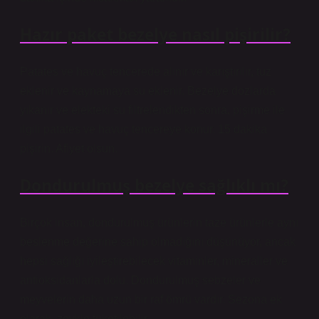
Hazır paket bezelye nasıl pişirilir?
Patates ve havuç tencerede alınır ve karıştırılır, tuz
eklenir ve kaynamaya su eklenir. Bezelye dozlarda
yıkanır ve elekteki su filtrelendikten sonra, pişirme ile
ilgili patates ve havuç tencereye konur. 15 dakika
pişirin. Afiyet olsun.
Dondurulmuş bezelye sağlıklı mı?
Birçok insan, dondurulmuş ürünlerin taze ürünlerle aynı
beslenme değerine sahip olmadığını düşünüyor, ancak
hepsi sağlığı iyileştirebilecek vitaminler, mineraller ve
antioksidanlarla dolu. Dondurulmuş sebzeler ve
meyvelerin daha uzun bir raf ömrü vardır. Sezona ek
olarak, zevkle tüketilebilir.