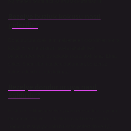
pişirmeden dondurucuya atılarak kurtarılabilir.
Bezelye buzluk kokusu nasıl
giderilir?
Dondurucunuzdaki tüm malzemeleri çıkardıktan sonra,
küçük bir elma sirkesini suyla takarak hem
bakterilerden hem de kokudan kurtulabilirsiniz. Elma
sirkesi önemli bir madde olduğundan, benzersiz
kokusu dondurucuda kalmaz.
Bezelye dondurucuya nasıl
kaldırılır?
Ekstrakte edilmiş bezelye yıkayın ve su dolu kaynar bir
tencereye atın ve 1.5 dakika kaynatın ve gerdirin.
Soğuk buz suyuyla dolu bir kase yerleştirin ve 1,5