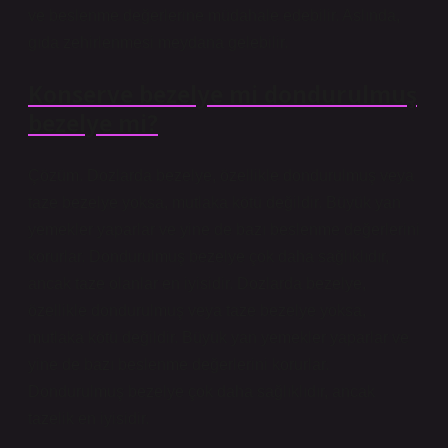
ve beslenme değerlerine müdahale edebilir. Aslında,
gıda zehirlenmesi meydana gelebilir.
Konserve bezelye mi dondurulmuş
bezelye mi?
Çözüm. Dozlarda bezelye, özellikle dondurulmuş veya
taze bezelye yoksa, mutlaka kötü değildir. Büyük yan
yemekler yaparlar ve yine de bazı beslenme değerlerini
korurlar. Dondurulmuş bezelye çok daha sağlıklıdır,
ancak taze olanlar en iyisidir. Dozlarda bezelye,
özellikle dondurulmuş veya taze bezelye yoksa,
mutlaka kötü değildir. Büyük yan yemekler yaparlar ve
yine de bazı beslenme değerlerini korurlar.
Dondurulmuş bezelye çok daha sağlıklıdır, ancak
tazelik en iyisidir.