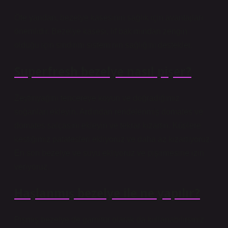
Öte yandan, bezelye kasesinin sağlık için avantajları
önemlidir. Bezelye kasesi, lif bakımından zengin
olduğu için sindirim sisteminin sağlığını destekler.
Superfresh bezelye nasıl pişer?
Zeytinyağını tencereye koyun ve doğradığımız
soğanları ekleyin. Ardından rendelenmiş domates ve
domates salçasını ekleyin ve tekrar kızartın. Küplere
kestiğimiz patatesleri ekliyoruz ve daha az kızartıyoruz.
En son bezelye ve suyu ekliyoruz ve pişirmesine izin
veriyoruz.
Haşlanmış bezelye ile ne yapılır?
Pişmiş bezelye de garnitür olarak da kullanabilirsiniz.