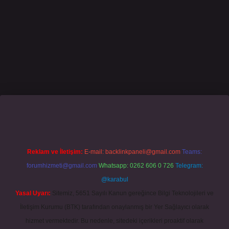
sino giriş
grandoperabet
www.betexper.xyz/
Reklam ve İletişim:
E-mail:
backlinkpaneli@gmail.com
Teams:
forumhizmeti@gmail.com
Whatsapp: 0262 606 0 726
Telegram:
@karabul
Yasal Uyarı:
Sitemiz, 5651 Sayılı Kanun gereğince Bilgi Teknolojileri ve
İletişim Kurumu (BTK) tarafından onaylanmış bir Yer Sağlayıcı olarak
hizmet vermektedir. Bu nedenle, sitedeki içerikleri proaktif olarak