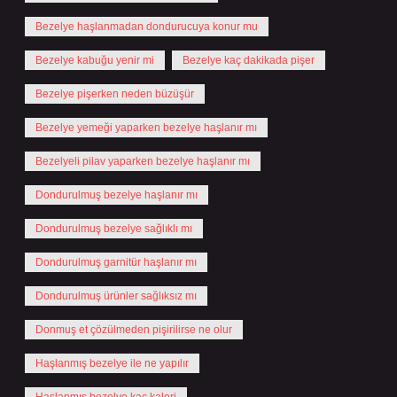
Bezelye haşlanmadan dondurucuya konur mu
Bezelye kabuğu yenir mi
Bezelye kaç dakikada pişer
Bezelye pişerken neden büzüşür
Bezelye yemeği yaparken bezelye haşlanır mı
Bezelyeli pilav yaparken bezelye haşlanır mı
Dondurulmuş bezelye haşlanır mı
Dondurulmuş bezelye sağlıklı mı
Dondurulmuş garnitür haşlanır mı
Dondurulmuş ürünler sağlıksız mı
Donmuş et çözülmeden pişirilirse ne olur
Haşlanmış bezelye ile ne yapılır