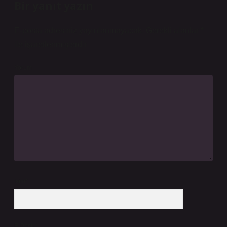
Bir yanıt yazın
E-posta adresiniz yayınlanmayacak.
Gerekli alanlar
*
ile işaretlenmişlerdir
Yorum
İsim*
E-Posta*