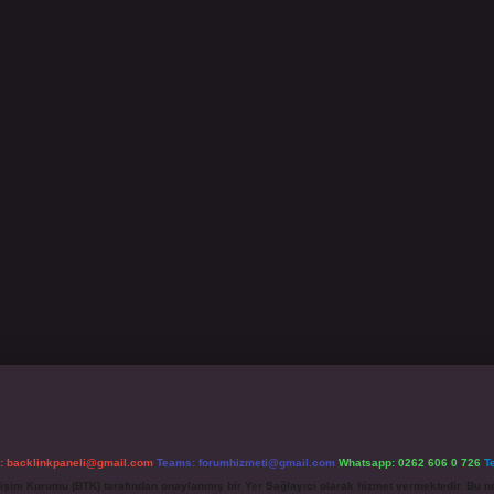
l:
backlinkpaneli@gmail.com
Teams:
forumhizmeti@gmail.com
Whatsapp: 0262 606 0 726
T
etişim Kurumu (BTK) tarafından onaylanmış bir Yer Sağlayıcı olarak hizmet vermektedir. Bu ne