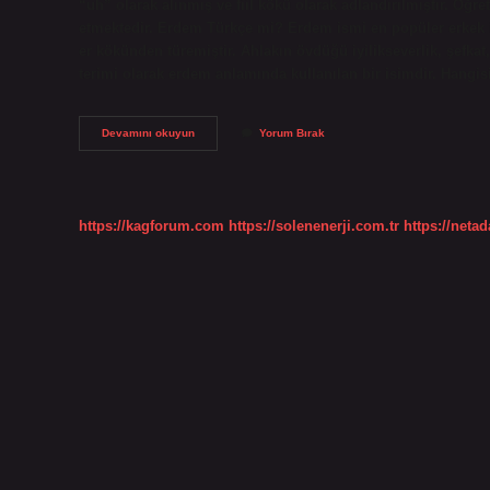
“uh” olarak alınmış ve fiil kökü olarak adlandırılmıştır. Öğ
etmektedir. Erdem Türkçe mi? Erdem ismi en popüler erkek i
er kökünden türemiştir. Ahlakın övdüğü iyilikseverlik, şefkat,
terimi olarak erdem anlamında kullanılan bir isimdir. Hangi
Erdem
Devamını okuyun
Yorum Bırak
Türemiş
Mi
https://kagforum.com
https://solenenerji.com.tr
https://neta