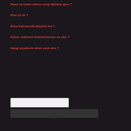
Maaş ne kadar olursa vergi dilimine girer ?
Temmuz 25, 2026
Kiwi iyi mi ?
Temmuz 25, 2026
Elma kolesterolü düşürür mü ?
Temmuz 25, 2026
Kahve makinesi temizlenmezse ne olur ?
Temmuz 23, 2026
Hangi çiçeklerin ömrü uzun olur ?
Temmuz 17, 2026
Arama