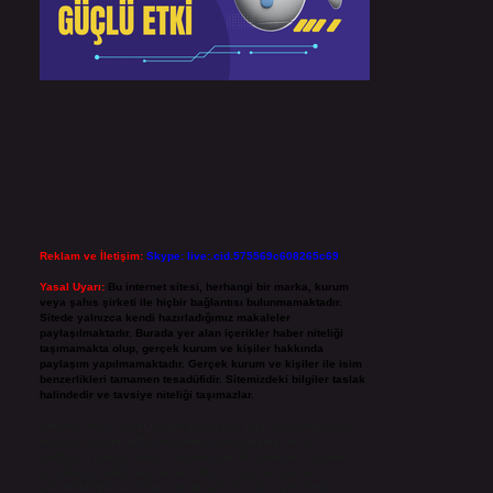
Reklam ve İletişim:
Skype: live:.cid.575569c608265c69
Yasal Uyarı:
Bu internet sitesi, herhangi bir marka, kurum
veya şahıs şirketi ile hiçbir bağlantısı bulunmamaktadır.
Sitede yalnızca kendi hazırladığımız makaleler
paylaşılmaktadır. Burada yer alan içerikler haber niteliği
taşımamakta olup, gerçek kurum ve kişiler hakkında
paylaşım yapılmamaktadır. Gerçek kurum ve kişiler ile isim
benzerlikleri tamamen tesadüfidir. Sitemizdeki bilgiler taslak
halindedir ve tavsiye niteliği taşımazlar.
Sitemiz, 5651 Sayılı Kanun gereğince Bilgi Teknolojileri ve
İletişim Kurumu (BTK) tarafından onaylanmış bir Yer
Sağlayıcı olarak hizmet vermektedir. Bu nedenle, sitedeki
içerikleri proaktif olarak denetleme veya araştırma
yükümlülüğümüz bulunmamaktadır. Ancak, üyelerimiz