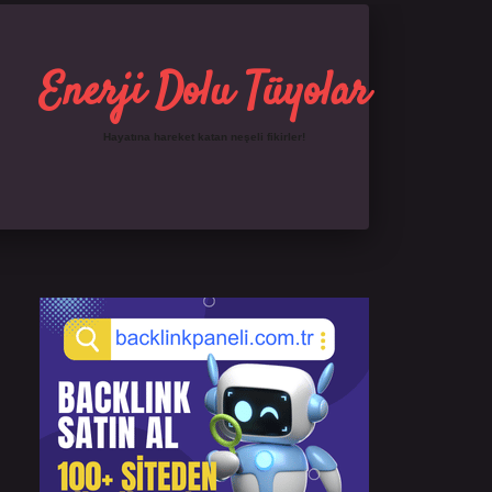
Enerji Dolu Tüyolar
Hayatına hareket katan neşeli fikirler!
Sidebar
https://ilbet.online/
famecasino giriş
grandopera