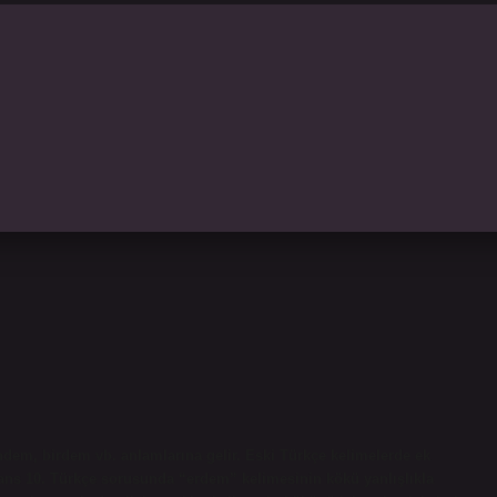
em, birdem vb. anlamlarına gelir. Eski Türkçe kelimelerde ek
sans 10. Türkçe sorusunda “erdem” kelimesinin kökü yanlışlıkla