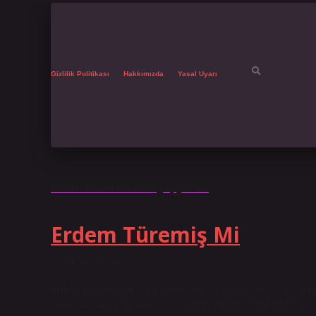
Gizlilik Politikası
Hakkımızda
Yasal Uyarı
Etiket:
Erdem Kuranda geçiyor mu
Erdem Türemiş Mi
Tarih: Eylül 21, 2024
Erdem kelimesinin kökü nedir? He “cesur” + dem “+lık” günd
olarak kullanılır. Erdem kökü isim mi fiil mi? 2022 KPSS Li