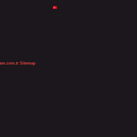
retmenler ve akademik kaynaklar kelimenin kökünü isim olarak kabul
simlerinden biridir. Türkçe
kökenlidir. Etimolojik olarak Türkçe
 alçakgönüllülük, yiğitlik ve doğruluk gibi niteliklerin genel bir
si türemiş kelimedir? Örnek: göz (isim) > gözlemlemek-…
dam.com.tr
Sitemap