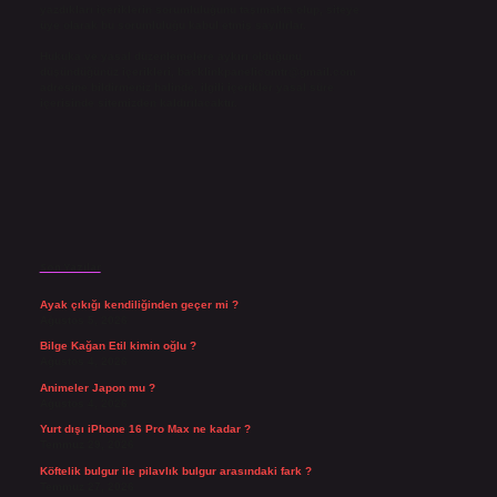
yazdıkları içeriklerin sorumluluğunu taşımakta olup, siteye
üye olarak bu sorumluluğu kabul etmiş sayılırlar.
Hukuka ve yasal düzenlemelere aykırı olduğunu
düşündüğünüz içerikleri,
backlinkpanelicomtr@gmail.com
adresine bildirmeniz halinde, ilgili içerikler yasal süre
içerisinde sitemizden kaldırılacaktır.
Son Yazılar
Ayak çıkığı kendiliğinden geçer mi ?
Ağustos 5, 2026
Bilge Kağan Etil kimin oğlu ?
Ağustos 4, 2026
Animeler Japon mu ?
Ağustos 4, 2026
Yurt dışı iPhone 16 Pro Max ne kadar ?
Temmuz 29, 2026
Köftelik bulgur ile pilavlık bulgur arasındaki fark ?
Temmuz 27, 2026