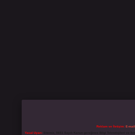
Reklam ve İletişim:
E-mai
Yasal Uyarı:
Sitemiz, 5651 Sayılı Kanun gereğince Bilgi Teknolojileri ve İl