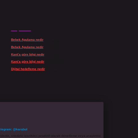
Son yorumlar
Bebek Agulama nedir
için
admin
Bebek Agulama nedir
için
Öykü
Kant’a göre bilgi nedir
için
admin
Kant’a göre bilgi nedir
için
Şengül
Dijital hedefleme nedir
için
admin
elegram: @karabul
denle, sitedeki içerikleri proaktif olarak denetleme veya araştırma