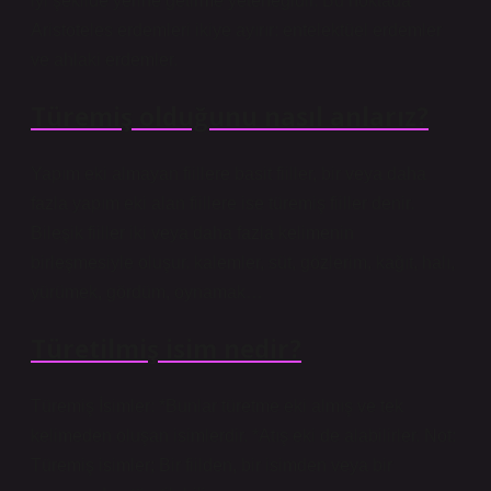
iyi şekilde yerine getirme yeteneğidir. Bu noktada
Aristoteles erdemleri ikiye ayırır: entelektüel erdemler
ve ahlaki erdemler.
Türemiş olduğunu nasıl anlarız?
Yapım eki almayan fiillere basit fiiller, bir veya daha
fazla yapım eki alan fiillere ise türemiş fiiller denir.
Bileşik fiiller iki veya daha fazla kelimenin
birleşmesiyle oluşur. kalemler, süt, gözlerim, kağıt, halı,
yürümek, gördüm, oynamak…
Türetilmiş isim nedir?
Türemiş İsimler: *Bunlar türetme eki almış ve tek
kelimeden oluşan isimlerdir. *Atış eki de alabilirler. Not:
Türemiş isimler; Bir fiilden, bir isimden veya bir