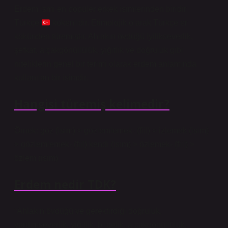
Erdem ismi en popüler erkek isimlerinden biridir.
Türkçe
kökenlidir. Etimolojik olarak Türkçe er
kökünden türemiştir. Ahlakın övdüğü iyilikseverlik,
şefkat, alçakgönüllülük, yiğitlik ve doğruluk gibi
niteliklerin genel bir terimi olarak erdem anlamında
kullanılan bir isimdir.
Hangisi türemiş kelimedir?
Örnek: göz (isim) > gözlemlemek- (fiil) > izlemek (isim)
> gözlemlemek- (fiil) kendi (isim) > özlemek- (fiil) >
özlem (isim)
Erdem nedir TDK?
“Ahlakın övdüğü ve gerektirdiği doğruluk,
yardımseverlik, yiğitlik, bilgelik, alçakgönüllülük,