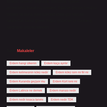
Erdem; cesaret, doğruluk, dürüstlük, liyakat,
güvenilirlik, kararlılık, cesaret, itidal ve denge, kendini
tanıma ve buna göre hareket etme gibi toplum
tarafından kabul gören doğru, güzel ve iyi davranış
kalıplarını benimsemektir.
Tarih:
Makaleler
Erdem hangi ülkenin
Erdem kaça ayrılır
Erdem kelimesinin kökü nedir
Erdem kökü isim mi fiil mi
Erdem Kuranda geçiyor mu
Erdem Kürt ismi mi
Erdem Latince ne demek
Erdem manası nedir
Erdem nedir kısaca tanımı
Erdem nedir TDK