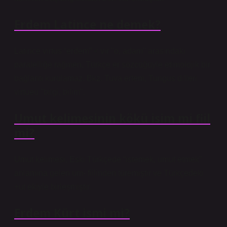
Erdem Latince ne demek?
Latince virtus “erdem” < vir "o, adam" arasındaki
paralelliğe rağmen, Türkçe er sözcüğüyle etimolojik bir
bağlantı kurulamaz. Bkz. Tuva ertem, Tungus dilleri
virtueu "bilgi, bilim".
Umut kelimesinin kökü isim mi fiil
mi?
Umut kelimesi, Eski Türkçede “istemek, umut etmek”
anlamına gelen um- fiilinden türemiştir ve Türkçedeki
+ut ekiyle birleşmiştir.
Erdem Kürt ismi mi?