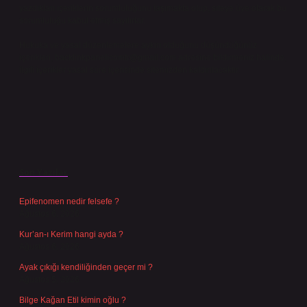
yazdıkları içeriklerin sorumluluğunu taşımakta olup, siteye üye olarak bu
sorumluluğu kabul etmiş sayılırlar.
Hukuka ve yasal düzenlemelere aykırı olduğunu düşündüğünüz
içerikleri,
backlinkpanelicomtr@gmail.com
adresine bildirmeniz halinde,
ilgili içerikler yasal süre içerisinde sitemizden kaldırılacaktır.
Son Yazılar
Epifenomen nedir felsefe ?
Ağustos 6, 2026
Kur’an-ı Kerim hangi ayda ?
Ağustos 6, 2026
Ayak çıkığı kendiliğinden geçer mi ?
Ağustos 5, 2026
Bilge Kağan Etil kimin oğlu ?