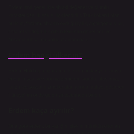
Erdem ismi genellikle ahlaki değerler ve olumlu
karakter özellikleriyle ilişkilendirilir. Türk kökenli olan
bu isim, “erdem, ahlakın övdüğü iyilik, alçakgönüllülük,
cesaret ve doğruluk gibi niteliklerin genel adı” ve
“insanın ruhsal olgunluğu” anlamına gelir.
Erdem hangi ülkenin?
Erdem Holding; pazarlama, telekomünikasyon, kimya,
enerji, inşaat ve yapı malzemeleri, sigorta, ulaştırma,
turizm ve sosyal hizmetler alanlarında faaliyet gösteren
Türkiye’nin önde gelen şirketlerinden biridir.
Erdem kaça ayrılır?
Ona göre erdem, bir varlığın işlevini mümkün olan en