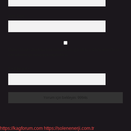
Web Sitesi
Daha sonraki yorumlarımda kullanılması için adım, e-posta adresim ve
site adresim bu tarayıcıya kaydedilsin.
5 + 3 kaçtır?
*
https://kagforum.com
https://solenenerji.com.tr