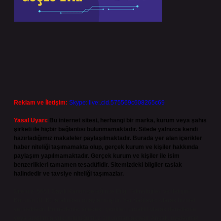
Reklam ve İletişim:
Skype: live:.cid.575569c608265c69
Yasal Uyarı:
Bu internet sitesi, herhangi bir marka, kurum veya şahıs
şirketi ile hiçbir bağlantısı bulunmamaktadır. Sitede yalnızca kendi
hazırladığımız makaleler paylaşılmaktadır. Burada yer alan içerikler
haber niteliği taşımamakta olup, gerçek kurum ve kişiler hakkında
paylaşım yapılmamaktadır. Gerçek kurum ve kişiler ile isim
benzerlikleri tamamen tesadüfidir. Sitemizdeki bilgiler taslak
halindedir ve tavsiye niteliği taşımazlar.
Sitemiz, 5651 Sayılı Kanun gereğince Bilgi Teknolojileri ve İletişim
Kurumu (BTK) tarafından onaylanmış bir Yer Sağlayıcı olarak hizmet
vermektedir. Bu nedenle, sitedeki içerikleri proaktif olarak denetleme
veya araştırma yükümlülüğümüz bulunmamaktadır. Ancak, üyelerimiz