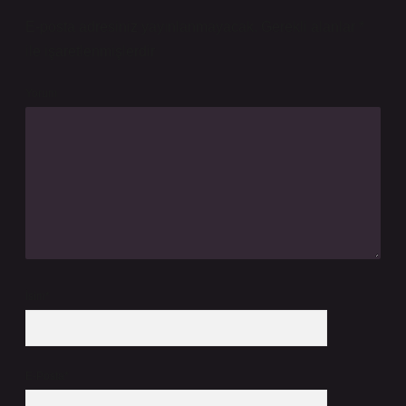
E-posta adresiniz yayınlanmayacak.
Gerekli alanlar
*
ile işaretlenmişlerdir
Yorum
İsim*
E-Posta*