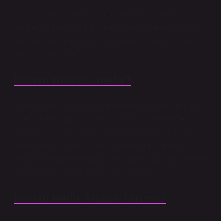
Latince virtus “erdem” < vir "o, adam" arasındaki
paralelliğe rağmen, Türkçe er sözcüğüyle etimolojik bir
bağlantı kurulamaz. Bkz. Tuva ertem, Tungus dilleri
virtueu "bilgi, bilim".
Erdem manası nedir?
Lütfen güvenilir kaynaklar ekleyerek makale içeriğini
iyileştirmeye yardımcı olun. Kaynak gösterilmeyen
içerikler itiraz edilebilir ve kaldırılabilir. Erdem veya
erdem, ahlaki olarak doğru olanı yapmak ve yanlış
olanı yapmamak anlamına gelir. Erdem kavramı felsefe
tarihinin başlangıcından beri var olmuştur.
Erdem nedir kısaca tanımı?