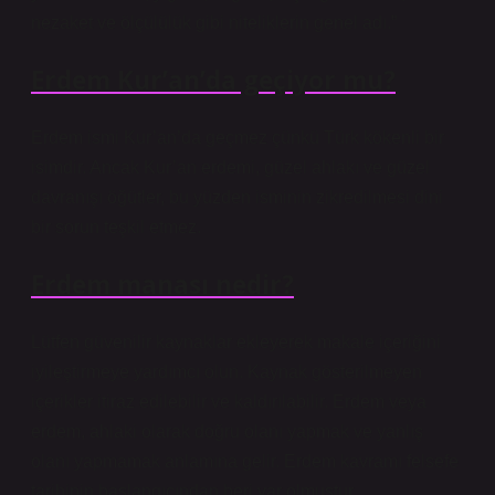
nezaket ve ölçülülük gibi niteliklerin genel adı.”
Erdem Kur’an’da geçiyor mu?
Erdem ismi Kur’an’da geçmez çünkü Türk kökenli bir
isimdir. Ancak Kur’an erdemi, güzel ahlakı ve güzel
davranışı öğütler, bu yüzden isminin zikredilmesi dini
bir sorun teşkil etmez.
Erdem manası nedir?
Lütfen güvenilir kaynaklar ekleyerek makale içeriğini
iyileştirmeye yardımcı olun. Kaynak gösterilmeyen
içerikler itiraz edilebilir ve kaldırılabilir. Erdem veya
erdem, ahlaki olarak doğru olanı yapmak ve yanlış
olanı yapmamak anlamına gelir. Erdem kavramı felsefe
tarihinin başlangıcından beri var olmuştur.