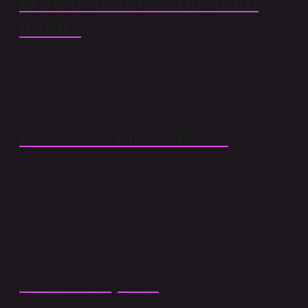
Erdem kelimesinin kökü
nedir?
He “cesur” + dem “+lık” gündem, birdem vb.
anlamlarına gelir. Eski Türkçe kelimelerde ek olarak
kullanılır.
Erdem kökü isim mi fiil mi?
2022 KPSS Lisans 10. Türkçe sorusunda “erdem”
kelimesinin kökü yanlışlıkla “uh” olarak alınmış ve fiil
kökü olarak adlandırılmıştır. Öğretmenler ve akademik
kaynaklar kelimenin kökünü isim olarak kabul
etmektedir.
Erdem Türkçe mi?