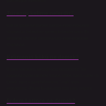
yansımadan türetilebilir.
Türemiş kelime nelerdir?
Kök ve gövde kelimelere türetme ekleri eklenerek
oluşturulan kelimelere türemiş kelimeler denir. Bu
kelimeler özellikle sonlarına bazı ekler eklenerek
oluşturulur.
Kelimenin kökü ne demek?
Dildeki varlıkların karşılığı olan kelimelerdir. Tek
başlarına kullanılabilirler: ​​house, stone, hand, water, vb.
Örnek: paint < paint kelimesine "-mak" ekini
ekleyebiliriz. (Paint) Bu durumda isim kökü değildir.
Erdem Latince ne demek?