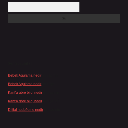
Arama
Son yorumlar
Bebek Agulama nedir
için
admin
Bebek Agulama nedir
için
Öykü
Kant’a göre bilgi nedir
için
admin
Kant’a göre bilgi nedir
için
Şengül
Dijital hedefleme nedir
için
admin