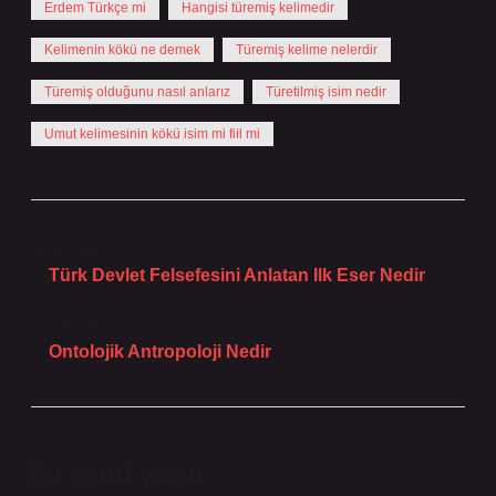
Erdem Türkçe mi
Hangisi türemiş kelimedir
Kelimenin kökü ne demek
Türemiş kelime nelerdir
Türemiş olduğunu nasıl anlarız
Türetilmiş isim nedir
Umut kelimesinin kökü isim mi fiil mi
Önceki Yazı
Türk Devlet Felsefesini Anlatan Ilk Eser Nedir
Sonraki Yazı
Ontolojik Antropoloji Nedir
Bir yanıt yazın