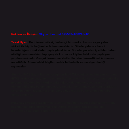
Reklam ve İletişim:
Skype: live:.cid.575569c608265c69
Yasal Uyarı:
Bu internet sitesi, herhangi bir marka, kurum veya şahıs
şirketi ile hiçbir bağlantısı bulunmamaktadır. Sitede yalnızca kendi
hazırladığımız makaleler paylaşılmaktadır. Burada yer alan içerikler haber
niteliği taşımamakta olup, gerçek kurum ve kişiler hakkında paylaşım
yapılmamaktadır. Gerçek kurum ve kişiler ile isim benzerlikleri tamamen
tesadüfidir. Sitemizdeki bilgiler taslak halindedir ve tavsiye niteliği
taşımazlar.
Sitemiz, 5651 Sayılı Kanun gereğince Bilgi Teknolojileri ve İletişim Kurumu
(BTK) tarafından onaylanmış bir Yer Sağlayıcı olarak hizmet vermektedir. Bu
nedenle, sitedeki içerikleri proaktif olarak denetleme veya araştırma
yükümlülüğümüz bulunmamaktadır. Ancak, üyelerimiz yazdıkları içeriklerin
sorumluluğunu taşımakta olup, siteye üye olarak bu sorumluluğu kabul
etmiş sayılırlar.
Hukuka ve yasal düzenlemelere aykırı olduğunu düşündüğünüz içerikleri,
backlinkpanelicomtr@gmail.com
adresine bildirmeniz halinde, ilgili
içerikler yasal süre içerisinde sitemizden kaldırılacaktır.