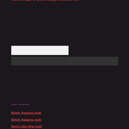
Temmuz 27, 2026
Arama
Son yorumlar
Bebek Agulama nedir
için
admin
Bebek Agulama nedir
için
Öykü
Kant’a göre bilgi nedir
için
admin