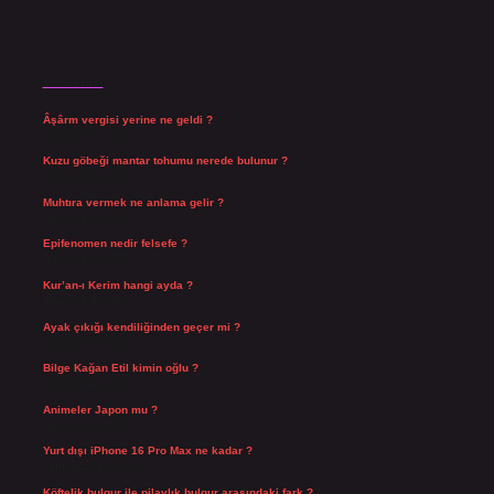
Son Yazılar
Âşârm vergisi yerine ne geldi ?
Ağustos 9, 2026
Kuzu göbeği mantar tohumu nerede bulunur ?
Ağustos 8, 2026
Muhtıra vermek ne anlama gelir ?
Ağustos 7, 2026
Epifenomen nedir felsefe ?
Ağustos 6, 2026
Kur’an-ı Kerim hangi ayda ?
Ağustos 6, 2026
Ayak çıkığı kendiliğinden geçer mi ?
Ağustos 5, 2026
Bilge Kağan Etil kimin oğlu ?
Ağustos 4, 2026
Animeler Japon mu ?
Ağustos 4, 2026
Yurt dışı iPhone 16 Pro Max ne kadar ?
Temmuz 29, 2026
Köftelik bulgur ile pilavlık bulgur arasındaki fark ?