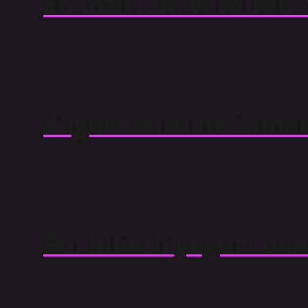
En hızlı kilo verdiren
Ketojenik diyet son yıllarda en hızlı kilo verme diyeti
nasıl bir etkisi var? Ketojenik diyet karbonhidrat alımı
Bu, vücudun enerji için yağ rezervlerini kullanmaya ba
Yoğurt kürü ne zaman 
Sağlıklı ve hızlı bir şekilde kilo vermenize yardımcı 
yardımcı olur. Limon yoğurt diyeti ile zayıflama tedavis
sonraki ilk haftanın ardından etkilerini fark edeceksiniz
Pul biberli yoğurt öde
Yoğurt kürü ödem giderici etkiye sahiptir ve ayrıca ya
Yarım limon suyu ve 1 tatlı kaşığı zerdeçal veya acı bi