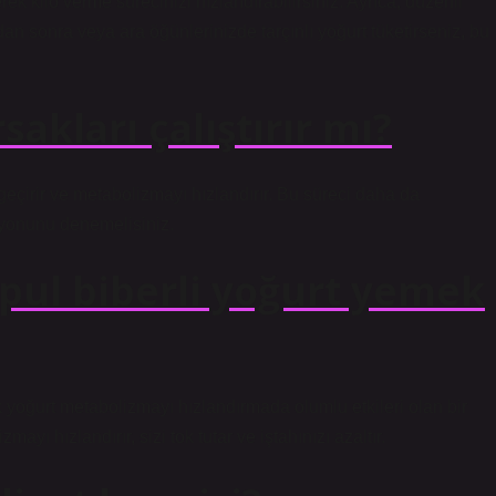
k kilo verme sürecinizi hızlandırabilirsiniz. Ayrıca, düzenli
an sonra veya ara öğünlerinizde tarçınlı yoğurt tüketirseniz, bu
sakları çalıştırır mı?
 geçirir ve metabolizmayı hızlandırır. Bu süreci daha da
syonunu denemelisiniz.
ul biberli yoğurt yemek
yoğurt metabolizmayı hızlandırmada olumlu etkileri olan bir
yı hızlandırır, sizi tok tutar ve iştahınızı azaltır.