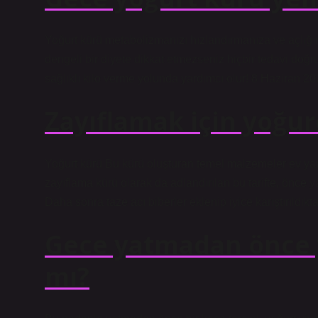
Yoğurt kürü metabolizmanızı hızlandırmanıza ve açlığınız
dengeli bir diyete dikkat etmezseniz hiçbir tedavi doğ
sağlıklı kilo verme yolunda yardımcı olur! 8 Haziran 2
Zayıflamak için yoğur
Yoğurt kürü Bu kürü oluşturan temel malzemeler ev yapı
zayıflama kürü olarak da adlandırılan bu tarifte, önce y
Daha sonra taze acı biberler eklenip iyice karıştırıldıkta
Gece yatmadan önce y
mı?