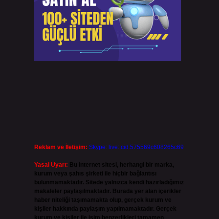
Reklam ve İletişim:
Skype: live:.cid.575569c608265c69
Yasal Uyarı:
Bu internet sitesi, herhangi bir marka,
kurum veya şahıs şirketi ile hiçbir bağlantısı
bulunmamaktadır. Sitede yalnızca kendi hazırladığımız
makaleler paylaşılmaktadır. Burada yer alan içerikler
haber niteliği taşımamakta olup, gerçek kurum ve
kişiler hakkında paylaşım yapılmamaktadır. Gerçek
kurum ve kişiler ile isim benzerlikleri tamamen