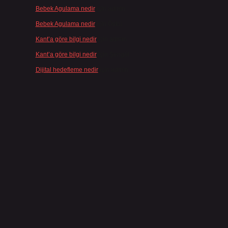
Bebek Agulama nedir
için
admin
Bebek Agulama nedir
için
Öykü
Kant’a göre bilgi nedir
için
admin
Kant’a göre bilgi nedir
için
Şengül
Dijital hedefleme nedir
için
admin