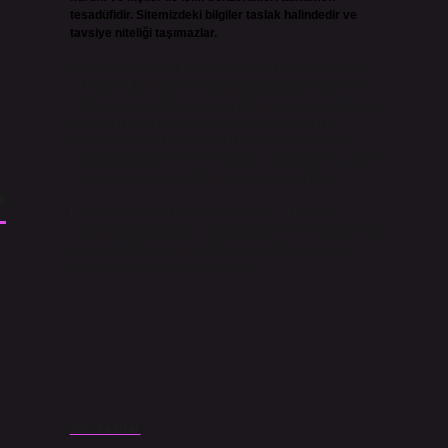
tesadüfidir. Sitemizdeki bilgiler taslak halindedir ve
tavsiye niteliği taşımazlar.
Sitemiz, 5651 Sayılı Kanun gereğince Bilgi Teknolojileri
ve İletişim Kurumu (BTK) tarafından onaylanmış bir Yer
Sağlayıcı olarak hizmet vermektedir. Bu nedenle, sitedeki
içerikleri proaktif olarak denetleme veya araştırma
yükümlülüğümüz bulunmamaktadır. Ancak, üyelerimiz
yazdıkları içeriklerin sorumluluğunu taşımakta olup, siteye
üye olarak bu sorumluluğu kabul etmiş sayılırlar.
?
Hukuka ve yasal düzenlemelere aykırı olduğunu
düşündüğünüz içerikleri,
backlinkpanelicomtr@gmail.com
adresine bildirmeniz halinde, ilgili içerikler yasal süre
içerisinde sitemizden kaldırılacaktır.
Son Yazılar