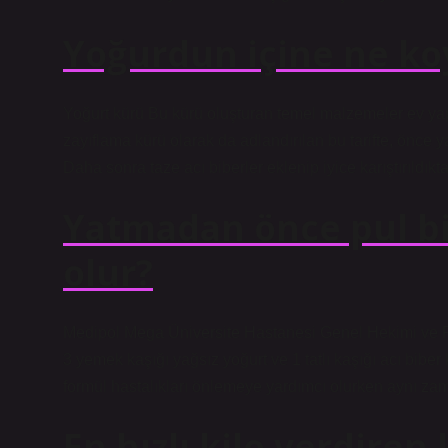
Yoğurdun içine ne ko
Yoğurt kürü Bu kürü oluşturan temel malzemeler ev yapı
zayıflama kürü olarak da adlandırılan bu tarifte, önce y
Daha sonra taze acı biberler eklenip iyice karıştırıldıkta
Yatmadan önce pul bi
olur?
Medipol Mega Üniversite Hastanesi Genel Hekimi ve Fi
3 yemek kaşığı yağsız yoğurt ve 1 tatlı kaşığı acı bib
formül hastalıkları önlemeye yardımcı olurken aynı zam
En hızlı kilo verdiren