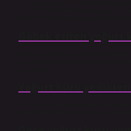
Vücuttaki fazla yağların etkili bir şekilde yakılmasına y
biber, kekik, limon) eklenerek hazırlanan, belirli bir sü
maddesi olan yoğurt, bölgesel yağ yakımında etkili bir 
Göbek eriten yoğurt k
Karnınızı eriten yoğurt kürü nasıl hazırlanır: Maydano
suyu ve 250 gram yoğurt ekleyip karıştırın. Bu kürü h
almayı unutmayın.
Yoğurt kürü yedikten 
Ama bu çarenin birkaç püf noktası var! Akşam yemeğin
yenmez. Yoğurt kürünü tükettikten sonra uyuyana kadar
Gece yoğurt kürü yeme