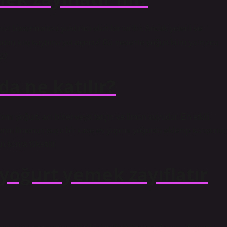
ı bastırmanıza yardımcı olan bir tariftir. Ancak yeterli ve
rudan kilo kaybına yol açmaz! Bu nedenle yoğurt kürü yalnızca
023
da ne katılır?
mı yoğurt, acı biber veya tarçın ve limon suyudur. En etkili
arım limonun suyu bir kase ev yapımı yoğurda eklenip karıştırılır.
n sonra tüketilir.
oğurt yemek zayıflatır