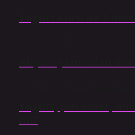
Yoğurt kürü ile 1 haft
Bu, hurma-yoğurt diyetinde hurma ve yoğurda ek olarak
hiçbir yiyecek tüketilmemelidir. 7 günlük hurma-yoğurt di
Akşam yatmadan önce z
İçebileceğiniz en iyi içeceklerden biri yeşil çay ve or
içilir? Yatmadan önce içilebilecek en iyi içecekler yeşil 
Yoğurt, pul biber, lim
mi?