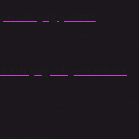
yarsak yağ yakar?
mı yoğurt, acı biber veya tarçın ve limon suyudur. En etkili
arım limonun suyu bir kase ev yapımı yoğurda eklenip karıştırılır.
n sonra tüketilir.
berli yoğurt yersem ne
toterapi Uzmanı Dr. Öğretim Üyesi Serhat Koran, “Yarım limon,
er karışımını akşam yatmadan önce 15 gün boyunca tüketin. Bu
anda yağ yakımını da hızlandırıyor” dedi.
 kür nedir?