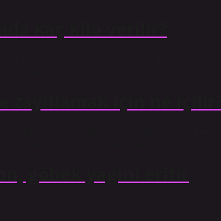
ada kaç kilo verilir?
 sadece su ve yeşil çay tüketilebileceği anlamına gelir. Başka
yeti sayesinde kişi 5 ila 7 kilo verebilir.
ayiflamak için ne içilir
ganik ev sirkesidir. Kolayca kilo vermek için yatmadan önce ne
çay, papatya çayı, zencefil ve rezene gibi bitki çaylarıdır.
on, göbek yagini eritir