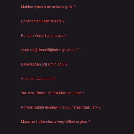
Muhtıra vermek ne anlama gelir ?
Ağustos 7, 2026
Epifenomen nedir felsefe ?
Ağustos 6, 2026
Kur’an-ı Kerim hangi ayda ?
Ağustos 6, 2026
Ayak çıkığı kendiliğinden geçer mi ?
Ağustos 5, 2026
Bilge Kağan Etil kimin oğlu ?
Ağustos 4, 2026
Animeler Japon mu ?
Ağustos 4, 2026
Yurt dışı iPhone 16 Pro Max ne kadar ?
Temmuz 29, 2026
Köftelik bulgur ile pilavlık bulgur arasındaki fark ?
Temmuz 27, 2026
Maaş ne kadar olursa vergi dilimine girer ?
Temmuz 25, 2026