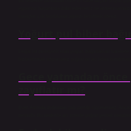
Bu nedenle yatmadan önce bir kase tarçınlı yoğurt yiyere
egzersizi hayatınıza dahil ederseniz ve antrenmanınızd
süreçten çok faydalanacağınızı belirtmek isteriz.
Yoğurt pul biber bağır
Doğal bir probiyotik olan yoğurt, bağırsakları harekete
hızlandırmak istiyorsanız yoğurt ve acı biber kombina
Gece yatmadan önce p
zayıflatır mı?
Evet. Aslında doğrudan yağ yaktığı söylenemez. Ancak 
besindir. Bu nedenle acı biberle yoğurt yemek metabolizma