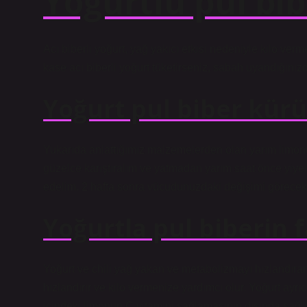
Yoğurtlu pul bib
Acı biberli yoğurt, yağ yakıcı etkisi nedeniyle kilo ve
kase acı biberli yoğurt tüketirseniz, sabah uyandığınızd
Yoğurt pul biber kürü
Yukarıda anlattığımız malzemelerden olan yarım limon
güzelce karıştıralım ve yatmadan yarım saat önce yiye
edelim. 2 hafta sonra vücudunuzdaki değişimi görecek
Yoğurtla pul biberin f
Yoğurt ve chili yağ yakan ve metabolizmayı hızlandıran 
hızlandırır ve kilo vermenize yardımcı olur. Yoğurt ayrıc
içindeki limonun C vitamini sağlamasının dışında sağlık