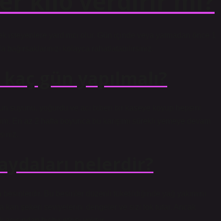
er kilo verdirir mi?
rmek isteyenlere yardımcı olur. Gün içinde veya yatmadan önce 1
a bağırsaklarınızı kolayca rahatlatabilirsiniz.
 kaç gün yapılmalı?
un suyunu, yoğurdu ve acı biberi bir kaseye koyup hepsini
lim. En az 2 hafta boyunca bu karışımı sürekli yemeye devam
siniz.
aydaları nelerdir?
besinlerdir. Bu besinler düzenli tüketildiğinde yağ yakımını
a kan şekeri seviyelerini dengeler ve sizi tok tutar. Ancak
 açısından hiçbir etkisi yoktur.