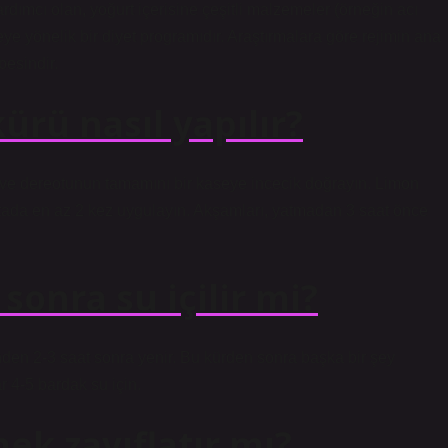
ardımcı olan, yoğurt içerisine çeşitli malzemeler (örneğin acı
reye yönelik bir diyet programıdır. Araştırmalara göre rejimin ana
besindir.
ürü nasıl yapılır?
z ve dereotunun tamamını bir kaseye incecik doğrayın. Limon
aftada en az 2 kez uygulayın. Akşamları, yatmadan 3 saat önce
sonra su içilir mi?
den 2-3 saat sonra yenir. Bu kürden sonra başka bir şey
 4-5 bardak su için.
k zayıflatır mı?