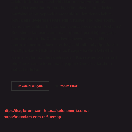
aileler birbirlerine nasıl olduklarını sorar ve günlük
sohbetler yaparlar. Bu sırada, gelin adayı ve arkadaşları
mutfakta kahve yapmakla meşguldür. Hazırlanan kahve,
büyük aile üyelerine servis edilir. Kahve içildikten sonra,
kız isteme sohbeti başlar. Kız istemede söze nasıl başlanır?
Kız isteme konuşmasının nasıl gitmesi gerektiği en garip
konulardan biridir. Gelin adayı kahveyi servis ettikten
sonra, damadın babası veya başka bir aile büyüğü söz alır
ve şöyle der: “Allah’ın emri ve Peygamber’in sözleri ile
kızınızı oğlumuz olarak istiyoruz.” Kız isteme töreni nasıl
olur? Söz verme töreni nasıl yapılır? Önce kız tarafının
müsait olduğu…
Kız
Devamını okuyun
Yorum Bırak
Isteme
Nasıl
Oluyor
https://kagforum.com
https://solenenerji.com.tr
https://netadam.com.tr
Sitemap