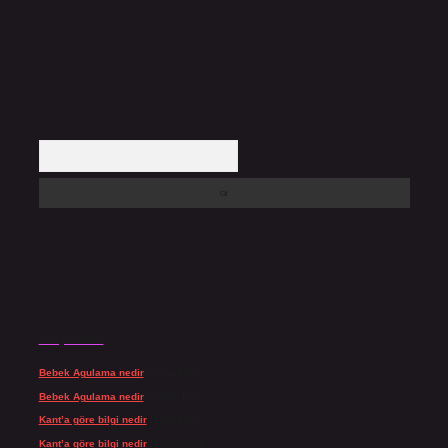
Arama
Son yorumlar
Bebek Agulama nedir
için
admin
Bebek Agulama nedir
için
Öykü
Kant’a göre bilgi nedir
için
admin
Kant’a göre bilgi nedir
için
Şengül