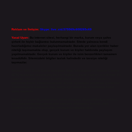
Reklam ve İletişim:
Skype: live:.cid.575569c608265c69
Yasal Uyarı:
Bu internet sitesi, herhangi bir marka, kurum veya şahıs
şirketi ile hiçbir bağlantısı bulunmamaktadır. Sitede yalnızca kendi
hazırladığımız makaleler paylaşılmaktadır. Burada yer alan içerikler haber
niteliği taşımamakta olup, gerçek kurum ve kişiler hakkında paylaşım
yapılmamaktadır. Gerçek kurum ve kişiler ile isim benzerlikleri tamamen
tesadüfidir. Sitemizdeki bilgiler taslak halindedir ve tavsiye niteliği
taşımazlar.
Sitemiz, 5651 Sayılı Kanun gereğince Bilgi Teknolojileri ve İletişim Kurumu
(BTK) tarafından onaylanmış bir Yer Sağlayıcı olarak hizmet vermektedir. Bu
nedenle, sitedeki içerikleri proaktif olarak denetleme veya araştırma
yükümlülüğümüz bulunmamaktadır. Ancak, üyelerimiz yazdıkları içeriklerin
sorumluluğunu taşımakta olup, siteye üye olarak bu sorumluluğu kabul
etmiş sayılırlar.
Hukuka ve yasal düzenlemelere aykırı olduğunu düşündüğünüz içerikleri,
backlinkpanelicomtr@gmail.com
adresine bildirmeniz halinde, ilgili
içerikler yasal süre içerisinde sitemizden kaldırılacaktır.