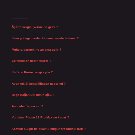
Son Yazılar
Âşârm vergisi yerine ne geldi ?
Ağustos 9, 2026
Kuzu göbeği mantar tohumu nerede bulunur ?
Ağustos 8, 2026
Muhtıra vermek ne anlama gelir ?
Ağustos 7, 2026
Epifenomen nedir felsefe ?
Ağustos 6, 2026
Kur’an-ı Kerim hangi ayda ?
Ağustos 6, 2026
Ayak çıkığı kendiliğinden geçer mi ?
Ağustos 5, 2026
Bilge Kağan Etil kimin oğlu ?
Ağustos 4, 2026
Animeler Japon mu ?
Ağustos 4, 2026
Yurt dışı iPhone 16 Pro Max ne kadar ?
Temmuz 29, 2026
Köftelik bulgur ile pilavlık bulgur arasındaki fark ?
Temmuz 27, 2026