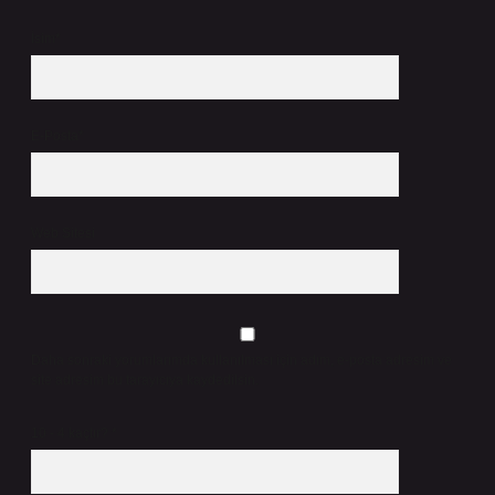
İsim*
E-Posta*
Web Sitesi
Daha sonraki yorumlarımda kullanılması için adım, e-posta adresim ve
site adresim bu tarayıcıya kaydedilsin.
10 - 4 kaçtır?
*