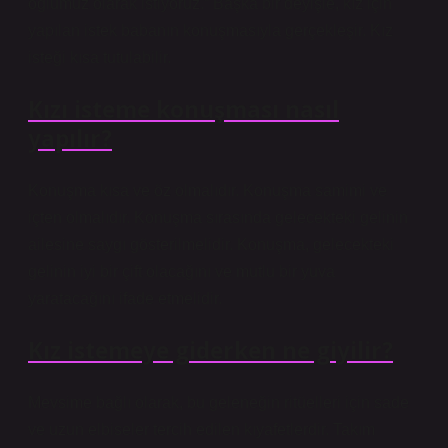
oğlumuz olarak istiyoruz.” Başka bir deyişle, kız için
yapılan istek babanın konuşmasıyla gerçekleşir. Kız
isteği kısa tutulabilir.
Kızı isteme konuşması nasıl
yapılır?
Konuşma kısa ve öz olmalıdır. Konuşma samimi ve
içten olmalıdır. Konuşma sırasında gelecekteki gelinin
ailesine saygı gösterilmelidir. Konuşma, gelecekteki
gelinin iyi bir çift olacağını ve mutlu bir yuva
yaratacağını ifade etmelidir.
Kız istemeye giderken ne giyilir?
Mevsime bağlı olarak, bu geleneğin ritüelleri için sade
ve uzun elbiseler tercih edilen kıyafetlerdir. Takım