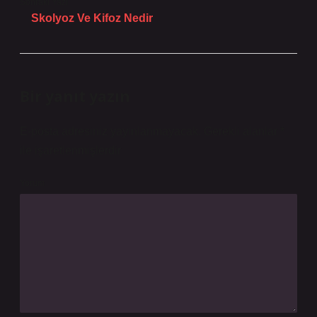
Sonraki Yazı
Skolyoz Ve Kifoz Nedir
Bir yanıt yazın
E-posta adresiniz yayınlanmayacak.
Gerekli alanlar
*
ile işaretlenmişlerdir
Yorum