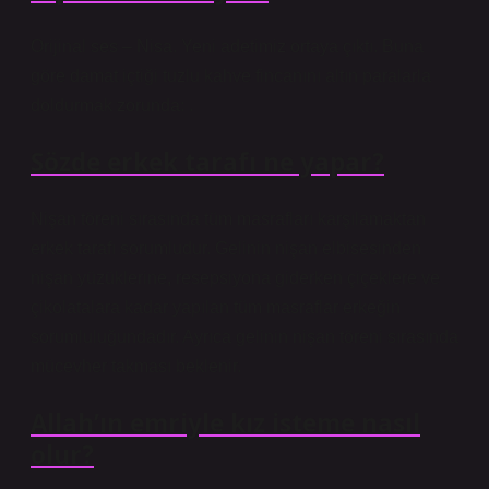
Orijinal ses – Nisa. Yeni adetimiz ortaya çıktı. Buna
göre damat içtiği tuzlu kahve fincanını altın paralarla
doldurmak zorunda: .
Sözde erkek tarafı ne yapar?
Nişan töreni sırasında tüm masrafları karşılamaktan
erkek tarafı sorumludur. Gelinin nişan elbisesinden
nişan yüzüklerine, resepsiyona giderken çiçeklere ve
çikolatalara kadar yapılan tüm masraflar erkeğin
sorumluluğundadır. Ayrıca gelinin nişan töreni sırasında
mücevher takması beklenir.
Allah’ın emriyle kız isteme nasıl
olur?