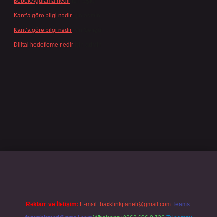
Bebek Agulama nedir
için
Öykü
Kant’a göre bilgi nedir
için
admin
Kant’a göre bilgi nedir
için
Şengül
Dijital hedefleme nedir
için
admin
mecasino giriş
grandoperabet
www.betexper.xyz/
Reklam ve İletişim:
E-mail:
backlinkpaneli@gmail.com
Teams: