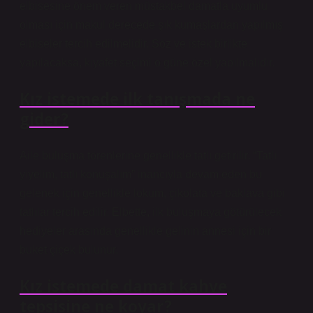
elbisesine önem veren müstakbel damatla uyumlu
olması için makul derecede şık kumaşlardan yapılmış
elbiseler tercih edilmelidir. Söz ve istek birlikte
yapılacaksa, kıyafet seçimi o güne özel yapılmalıdır.
Kız istemede ilk tanışmada ne
gider?
Aile buluşma törenlerine genellikle tatlı getirilir. “Tatlı
yiyelim, tatlı konuşalım” inancıyla devam eden bu
gelenek için genellikle lokum, çikolata ve baklava gibi
tatlılar tercih edilir. Elbette, ilk buluşmaya götürülecek
hediyeler arasında genellikle gelinin annesi için bir
buket çiçek bulunur.
Kız istemede damat kahve
tepsisine ne koyar?