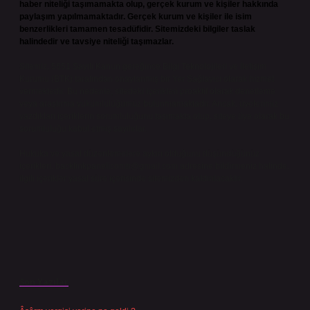
haber niteliği taşımamakta olup, gerçek kurum ve kişiler hakkında
paylaşım yapılmamaktadır. Gerçek kurum ve kişiler ile isim
benzerlikleri tamamen tesadüfidir. Sitemizdeki bilgiler taslak
halindedir ve tavsiye niteliği taşımazlar.
Sitemiz, 5651 Sayılı Kanun gereğince Bilgi Teknolojileri ve İletişim
Kurumu (BTK) tarafından onaylanmış bir Yer Sağlayıcı olarak hizmet
vermektedir. Bu nedenle, sitedeki içerikleri proaktif olarak denetleme
veya araştırma yükümlülüğümüz bulunmamaktadır. Ancak, üyelerimiz
yazdıkları içeriklerin sorumluluğunu taşımakta olup, siteye üye olarak bu
sorumluluğu kabul etmiş sayılırlar.
Hukuka ve yasal düzenlemelere aykırı olduğunu düşündüğünüz
içerikleri,
backlinkpanelicomtr@gmail.com
adresine bildirmeniz halinde,
ilgili içerikler yasal süre içerisinde sitemizden kaldırılacaktır.
Son Yazılar