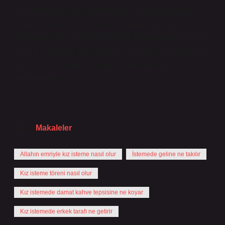
Damat kahvesini bitirdikten sonra, damadın babası
veya kız isteyecek kişi, gelinin babasına veya kız
isteyecek kişiye, “Allah’ın emri ve Peygamber’in diliyle,
kızımızı oğlumuz için istiyoruz.” diyerek kız tarafının da
onayıyla kız isteme ritüelinin en önemli kısmı
tamamlanmış olur.
Tarih:
Makaleler
Allahın emriyle kız isteme nasıl olur
İstemede geline ne takılır
Kız isteme töreni nasıl olur
Kız istemede damat kahve tepsisine ne koyar
Kız istemede erkek tarafı ne getirir