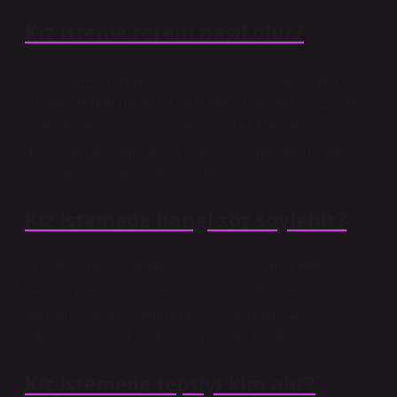
Kız isteme töreni nasıl olur?
Söz verme töreni nasıl yapılır? Önce kız tarafının müsait
olduğu bir gün belirlenir ve o gün erkek tarafı kız evine
çiçekler ve çikolatalarla gelir. Kız tarafı evde
misafirlerine ikramlar hazırlar, kız isteme töreni yapılır
ve sonra konuşma sonlandırılır.
Kız istemede hangi söz söylenir?
Dunur’un takipçilerinden biri önce “Allah’ın emri,
Peygamber’in sözü” der ve kızı ister. Bu istek uygun
görülürse belirtisi “Mümkünse” olur, olumsuz
karşılanırsa çeşitli bahanelerle istek reddedilir.
Kız istemede tepsiyi kim alır?