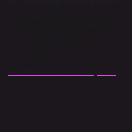
Kız istemede ilk ne yapılır?
Kız isteme töreni sırasında aileler birbirlerine nasıl
olduklarını sorar ve günlük sohbetler yaparlar. Bu
sırada, gelin adayı ve arkadaşları mutfakta kahve
yapmakla meşguldür. Hazırlanan kahve, büyük aile
üyelerine servis edilir. Kahve içildikten sonra, kız
isteme sohbeti başlar.
Kız istemede söze nasıl başlanır?
Kız isteme konuşmasının nasıl gitmesi gerektiği en
garip konulardan biridir. Gelin adayı kahveyi servis
ettikten sonra, damadın babası veya başka bir aile
büyüğü söz alır ve şöyle der: “Allah’ın emri ve
Peygamber’in sözleri ile kızınızı oğlumuz olarak
istiyoruz.”