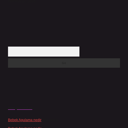
Temmuz 27, 2026
Arama
Son yorumlar
Bebek Agulama nedir
için
admin