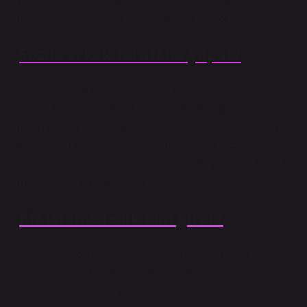
yüzüğüne ek olarak, erkek tarafı genellikle geline
hediye olarak değerli bir kolye veya bilezik takar.
Sözde erkek tarafı ne yapar?
Nişan töreni sırasında tüm masrafları karşılamaktan
erkek tarafı sorumludur. Gelinin nişan elbisesinden
nişan yüzüklerine, resepsiyona giderken çiçeklere ve
çikolatalara kadar yapılan tüm masraflar erkeğin
sorumluluğundadır. Ayrıca gelinin nişan töreni sırasında
mücevher takması beklenir.
Kız istemede ilk kim girer?
Gelin adayı kahveyi dağıttıktan sonra, damadın babası
veya başka bir aile büyüğü söz alır ve şöyle der:
“Allah’ın emri ve Peygamber’in sözleri ile kızınızı