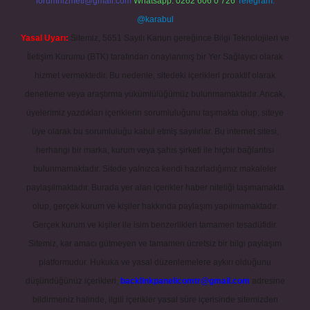
forumhizmeti@gmail.com
Whatsapp: 0262 606 0 726
Telegram:
@karabul
Yasal Uyarı:
Sitemiz, 5651 Sayılı Kanun gereğince Bilgi Teknolojileri ve
İletişim Kurumu (BTK) tarafından onaylanmış bir Yer Sağlayıcı olarak
hizmet vermektedir. Bu nedenle, sitedeki içerikleri proaktif olarak
denetleme veya araştırma yükümlülüğümüz bulunmamaktadır. Ancak,
üyelerimiz yazdıkları içeriklerin sorumluluğunu taşımakta olup, siteye
üye olarak bu sorumluluğu kabul etmiş sayılırlar. Bu internet sitesi,
herhangi bir marka, kurum veya şahıs şirketi ile hiçbir bağlantısı
bulunmamaktadır. Sitede yalnızca kendi hazırladığımız makaleler
paylaşılmaktadır. Burada yer alan içerikler haber niteliği taşımamakta
olup, gerçek kurum ve kişiler hakkında paylaşım yapılmamaktadır.
Gerçek kurum ve kişiler ile isim benzerlikleri tamamen tesadüfidir.
Sitemiz, kar amacı gütmeyen ve tamamen ücretsiz bir bilgi paylaşım
platformudur. Hukuka ve yasal düzenlemelere aykırı olduğunu
düşündüğünüz içerikleri,
backlinkpanelicomtr@gmail.com
adresine
bildirmeniz halinde, ilgili içerikler yasal süre içerisinde sitemizden