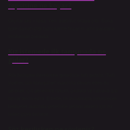
tepsisine ne koyar?
Orijinal ses – Nisa. Yeni adetimiz ortaya çıktı. Buna
göre damat içtiği tuzlu kahve fincanını altın paralarla
doldurmak zorunda: .
Kız istemede ilk tanışmada ne
gider?
Aile buluşma törenlerine genellikle tatlı getirilir. “Tatlı
yiyelim, tatlı konuşalım” inancıyla devam eden bu
gelenek için genellikle lokum, çikolata ve baklava gibi
tatlılar tercih edilir. Elbette, ilk buluşmaya götürülecek
hediyeler arasında genellikle gelinin annesi için bir
buket çiçek bulunur.
Söz kesilirken ne söylenir?