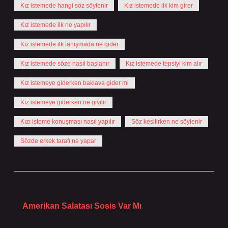
Kız istemede hangi söz söylenir
Kız istemede ilk kim girer
Kız istemede ilk ne yapılır
Kız istemede ilk tanışmada ne gider
Kız istemede söze nasıl başlanır
Kız istemede tepsiyi kim alır
Kız istemeye giderken baklava gider mi
Kız istemeye giderken ne giyilir
Kızı isteme konuşması nasıl yapılır
Söz kesilirken ne söylenir
Sözde erkek tarafı ne yapar
Önceki Yazı
Amerikan Salatası Sosis Var Mı