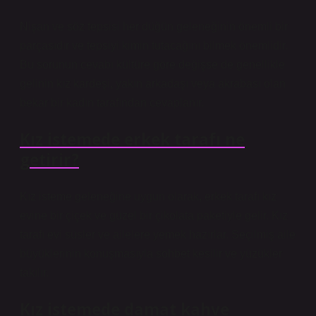
Nişan ve söz tepsisi her düğün geleneğinin önemli bir
parçasıdır ve tepsiyi kimin tutacağını bilmek önemlidir.
Bu sorunun cevabı kültüre göre değişse de genellikle
gelinin kız kardeşi, yakın arkadaşı veya akrabası olan
bekar bir kadın tarafından cevaplanır.
Kız istemede erkek tarafı ne
getirir?
Kız isteme geleneğine uygun olarak, erkek tarafı kız
evine bir çiçek ve güzel bir çikolata paketiyle gelir. Kız
tarafı evi süsler ve ailelere yemek hazırlar. Seçilmiş aile
büyüklerinin konuşmasıyla sohbet kesilir ve yüzükler
takılır.
Kız istemede damat kahve