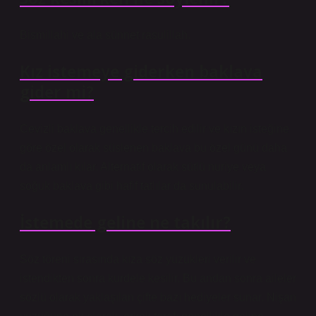
Bismillahi ve ala sünnet rasulillah.
Kız istemeye giderken baklava
gider mi?
Cevizli baklava genellikle tercih edilir ve kızın isteğine
göre özel olarak süslenen baklava bu özel günü daha
da anlamlı kılar. Alternatif olarak sütlü nuriye veya
soğuk baklava gibi hafif tatlılar da sunulabilir.
İstemede geline ne takılır?
Söz töreni sırasında kıza söz yüzükleri verilir ve
istendikten sonra kurdele kesilir. Bu andan sonra aileler
sözlü olarak yaklaşılan çifte bazı hediyeler sunar. Nişan