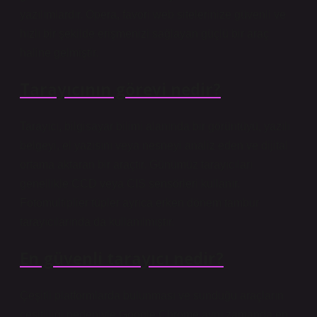
yazılımlardır. Opera, favori web sitelerinize güvenli ve
hızlı bir şekilde erişmenizi sağlayan güçlü bir araç
haline gelmiştir.
Tarayıcının görevi nedir?
Tarayıcı, bilgisayar bilimi alanında bir görüntüyü, yazılı
belgeyi, el yazısını veya nesneyi analiz eden ve dijital
ortama aktaran bir araçtır. Günümüz tarayıcıları
genellikle CCD veya CIS sensörleri kullanır.
Fotomultiplier tüpler ayrıca erken dönem tambur
tarayıcılarında da kullanılmıştır.
En güvenli tarayıcı nedir?
Çeşitli platformlarda bulunması ve sunduğu araçların
çeşitliliği nedeniyle Google Chrome aynı zamanda en