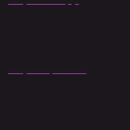
Tarayıcı nasıl bir şey?
Tarayıcılar, İnternet kullanıcılarının web sitelerini
depolayan sunuculara bağlanarak içeriklerini
görüntülemelerine olanak tanıyan ücretsiz, indirilebilir
yazılımlardır. Opera, favori web sitelerinize güvenli ve
hızlı bir şekilde erişmenizi sağlayan güçlü bir araç
haline gelmiştir.
Tarayıcının işlevi nedir?
Web tarayıcısı veya ağ tarayıcısı, kullanıcıların World
Wide Web’deki (WWW) bilgi kaynaklarına erişmesine
ve bunları görüntülemesine yardımcı olan yazılımların
genel adıdır. WWW’deki bilgi kaynakları web sayfaları,
resimler, videolar veya diğer içerik türleri olabilir.