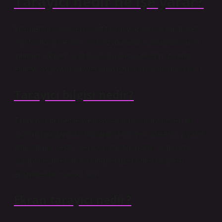
Tarayıcı nedir ne işe yarar?
İnternet tarayıcısı en basit tanımıyla; bilgisayar, tablet,
cep telefonu ve akıllı televizyonlarda kullanılabilen ve
internet bağlantısı aracılığıyla web sitelerini ziyaret
etmeyi sağlayan bir web arayüzü olarak tanımlanabilir.
Tarayıcı bilgisi nedir?
Tarayıcı, İnternet’te web sayfalarını görüntüleyen bir
yazılım programıdır. Kullanıcıların web sitelerini ziyaret
etmelerine, çeşitli içerikleri (metin, resim, video vb.)
görüntülemelerine ve İnternet üzerinden bilgilere
erişmelerine olanak tanır.
Ekran tarayıcı nedir?