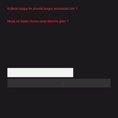
Temmuz 29, 2026
Köftelik bulgur ile pilavlık bulgur arasındaki fark ?
Temmuz 27, 2026
Maaş ne kadar olursa vergi dilimine girer ?
Temmuz 25, 2026
Arama