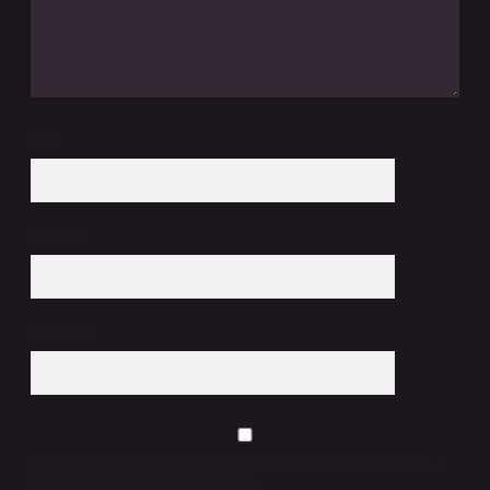
İsim*
E-Posta*
Web Sitesi
Daha sonraki yorumlarımda kullanılması için adım, e-posta adresim ve
site adresim bu tarayıcıya kaydedilsin.