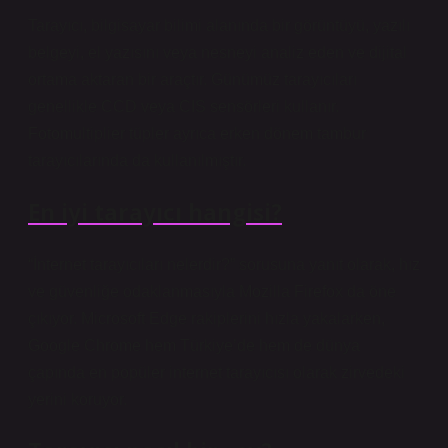
Tarayıcı, bilgisayar bilimi alanında bir görüntüyü, yazılı
belgeyi, el yazısını veya nesneyi analiz eden ve dijital
ortama aktaran bir araçtır. Günümüz tarayıcıları
genellikle CCD veya CIS sensörleri kullanır.
Fotomultiplier tüpler ayrıca erken dönem tambur
tarayıcılarında da kullanılmıştır.
En iyi tarayıcı hangisi?
“İnternet tarayıcıları nelerdir?” sorusuna yanıt olarak, hız
ve güvenliğe odaklanmasıyla Mozilla Firefox da öne
çıkıyor. Microsoft Edge rakiplerini hızla yakalarken,
Google Chrome hem Türkiye’de hem de dünya
çapında en popüler internet tarayıcısı olarak zirvedeki
yerini koruyor.