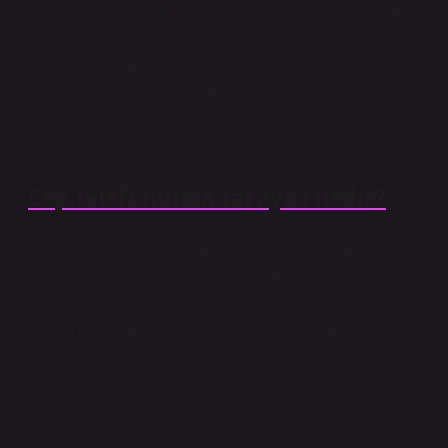
Yerel bir tarayıcı yükleyin veya ekleyin. Başlat > Ayarlar
> Aygıtlar > Yazıcılar ve Tarayıcılar’ı seçin veya
aşağıdaki düğmeyi kullanın. Yazıcı veya tarayıcı ekle’yi
seçin. Yakındaki tarayıcıların bulunmasını bekleyin,
ardından kullanmak istediğiniz tarayıcıyı seçin ve Aygıt
ekle’yi seçin.
Cep telefonunda tarayıcı nedir?
Mobil tarayıcı, cep telefonu, PDA, akıllı telefon veya
tablet gibi mobil cihazlarda kullanılmak üzere
tasarlanmış bir web tarayıcısıdır. Mobil tarayıcılar, web
içeriğini taşınabilir cihazlardaki küçük ekranlarda en
etkili şekilde görüntülemek için optimize edilmiştir.18
Aralık 2023 Mobil tarayıcı, cep telefonu, PDA, akıllı
telefon veya tablet gibi mobil cihazlarda kullanılmak
üzere tasarlanmış bir web tarayıcısıdır. Mobil tarayıcılar,