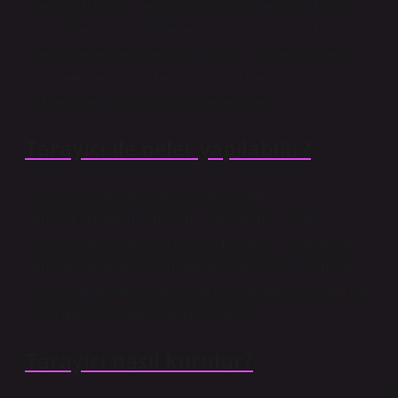
İnternet tarayıcısı veya web tarayıcısı, en basit haliyle,
web sitelerini görüntülemek için bir yazılımdır. Bu
siteler, verilere erişmenize, bunları indirmenize veya
yüklemenize olanak tanır. Günümüzde, hayatlarımızın
vazgeçilmez bir parçası haline geldiler.
Tarayıcı ile neler yapılabilir?
Tarayıcı kullanılarak birçok farklı işlem
gerçekleştirilebilir. Örneğin, kitap tarama, kitap
dijitalleştirme olarak da adlandırılır, basılı kitapları ve
dergileri taramak için bir görüntü tarayıcısı kullanır. Bu,
fotoğrafları elektronik metinler veya elektronik ciltler gibi
dijital medyaya dönüştürme işlemidir.
Tarayıcı nasıl kurulur?