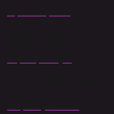
Kaç tane tarayıcı var?
Masaüstü bilgisayarlarda Google Chrome, Apple
Safari, Mozilla Firefox, Opera, Internet Explorer ve
Edge tarayıcısı, mobil cihazlarda ise UC Browser ve
Samsung İnternet Tarayıcısı tercih ediliyor.
En iyi tarayıcı hangisi?
En iyi web tarayıcısı dendiğinde akla ilk gelen şey
Google Chrome’dur. Yukarıdaki grafikte görebileceğiniz
gibi, Chrome dünyada en çok kullanılan tarayıcıdır ve
açık ara liderdir.
Tarayıcının görevi nedir?