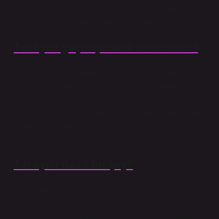
web içeriğini taşınabilir cihazlardaki küçük ekranlarda
en etkili şekilde görüntülemek için optimize edilmiştir.
Tarayıcı geçmişi nasıl temizlenir?
Bilgisayarınızda Chrome’u açın. Sağ üstte Daha
Fazla’ya tıklayın. Geçmiş’i seçin. Solda Tarama
verilerini temizle’yi seçin. Ne kadar geçmişi temizlemek
istediğinizi seçin. … Tarama geçmişi dahil olmak üzere
Chrome’un silmesini istediğiniz bilgilerin kutularını
işaretleyin. … Verileri temizle’yi seçin.
Tarayıcı nasıl bir şey?
Tarayıcılar, İnternet kullanıcılarının web sitelerini
depolayan sunuculara bağlanarak içeriklerini
görüntülemelerine olanak tanıyan ücretsiz, indirilebilir