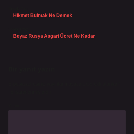
Önceki Yazı
Hikmet Bulmak Ne Demek
Sonraki Yazı
Beyaz Rusya Asgari Ücret Ne Kadar
Bir yanıt yazın
E-posta adresiniz yayınlanmayacak.
Gerekli alanlar
*
ile işaretlenmişlerdir
Yorum