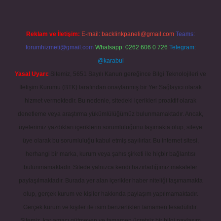
Reklam ve İletişim:
E-mail:
backlinkpaneli@gmail.com
Teams:
forumhizmeti@gmail.com
Whatsapp: 0262 606 0 726
Telegram:
@karabul
Yasal Uyarı:
Sitemiz, 5651 Sayılı Kanun gereğince Bilgi Teknolojileri ve
İletişim Kurumu (BTK) tarafından onaylanmış bir Yer Sağlayıcı olarak
hizmet vermektedir. Bu nedenle, sitedeki içerikleri proaktif olarak
denetleme veya araştırma yükümlülüğümüz bulunmamaktadır. Ancak,
üyelerimiz yazdıkları içeriklerin sorumluluğunu taşımakta olup, siteye
üye olarak bu sorumluluğu kabul etmiş sayılırlar. Bu internet sitesi,
herhangi bir marka, kurum veya şahıs şirketi ile hiçbir bağlantısı
bulunmamaktadır. Sitede yalnızca kendi hazırladığımız makaleler
paylaşılmaktadır. Burada yer alan içerikler haber niteliği taşımamakta
olup, gerçek kurum ve kişiler hakkında paylaşım yapılmamaktadır.
Gerçek kurum ve kişiler ile isim benzerlikleri tamamen tesadüfidir.
Sitemiz, kar amacı gütmeyen ve tamamen ücretsiz bir bilgi paylaşım