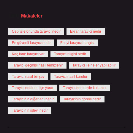
Tarih:
Makaleler
Cep telefonunda tarayıcı nedir
Ekran tarayıcı nedir
En güvenli tarayıcı nedir
En iyi tarayıcı hangisi
Kaç tane tarayıcı var
Tarayıcı bilgisi nedir
Tarayıcı geçmişi nasıl temizlenir
Tarayıcı ile neler yapılabilir
Tarayıcı nasıl bir şey
Tarayıcı nasıl kurulur
Tarayıcı nedir ne işe yarar
Tarayıcı nerelerde kullanılır
Tarayıcının diğer adı nedir
Tarayıcının görevi nedir
Tarayıcının işlevi nedir