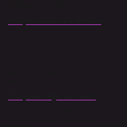
güvenli internet tarayıcılarından biridir.
Tarayıcı nerelerde kullanılır?
Web tarayıcılarının birincil amacı World Wide Web’de
gezinmek olsa da; özel ağlardaki web sunucuları
tarafından sağlanan bilgilere veya dosya
sistemlerindeki dosyalara erişmek için de kullanılabilir.
Günümüzde en popüler web tarayıcıları Firefox, Internet
Explorer’ın yerini alan Edge, Safari, Opera ve
Chrome’dur.
Tarayıcının diğer adı nedir?
Tarayıcılar, web sitelerine erişmek için kullanılan
Google Chrome, Mozilla Firefox, Safari gibi
programlardır.