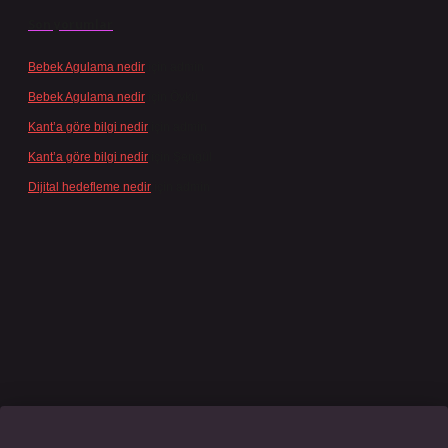
Son yorumlar
Bebek Agulama nedir
için
admin
Bebek Agulama nedir
için
Öykü
Kant’a göre bilgi nedir
için
admin
Kant’a göre bilgi nedir
için
Şengül
Dijital hedefleme nedir
için
admin
sino giriş
grandoperabet
www.betexper.xyz/