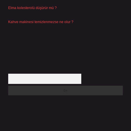
Elma kolesterolü düşürür mü ?
Temmuz 25, 2026
Kahve makinesi temizlenmezse ne olur ?
Temmuz 23, 2026
Arama