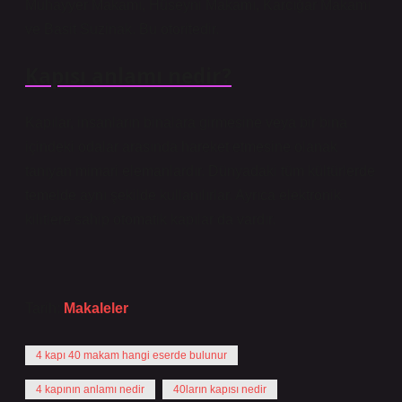
Muhayyer Makamı, Hüseyni Makamı, Karcığar Makamı
ve Basit Suzinak. Bu otoritedir.
Kapısı anlamı nedir?
Kapılar, insanların binalara girmesine veya bir bina
içindeki odalar arasında hareket etmesine olanak
tanıyan mimari elemanlardır. Dünyadaki tüm kültürlerde
temelde aynı şekilde kullanılırlar. Ayrıca elektronik
kilitlere sahip otomatik kapılar da vardır.
Tarih:
Makaleler
4 kapı 40 makam hangi eserde bulunur
4 kapının anlamı nedir
40ların kapısı nedir