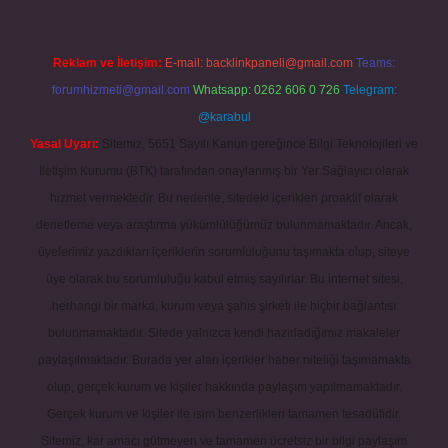
Reklam ve İletişim:
E-mail:
backlinkpaneli@gmail.com
Teams:
forumhizmeti@gmail.com
Whatsapp: 0262 606 0 726
Telegram:
@karabul
Yasal Uyarı:
Sitemiz, 5651 Sayılı Kanun gereğince Bilgi Teknolojileri ve
İletişim Kurumu (BTK) tarafından onaylanmış bir Yer Sağlayıcı olarak
hizmet vermektedir. Bu nedenle, sitedeki içerikleri proaktif olarak
denetleme veya araştırma yükümlülüğümüz bulunmamaktadır. Ancak,
üyelerimiz yazdıkları içeriklerin sorumluluğunu taşımakta olup, siteye
üye olarak bu sorumluluğu kabul etmiş sayılırlar. Bu internet sitesi,
herhangi bir marka, kurum veya şahıs şirketi ile hiçbir bağlantısı
bulunmamaktadır. Sitede yalnızca kendi hazırladığımız makaleler
paylaşılmaktadır. Burada yer alan içerikler haber niteliği taşımamakta
olup, gerçek kurum ve kişiler hakkında paylaşım yapılmamaktadır.
Gerçek kurum ve kişiler ile isim benzerlikleri tamamen tesadüfidir.
Sitemiz, kar amacı gütmeyen ve tamamen ücretsiz bir bilgi paylaşım