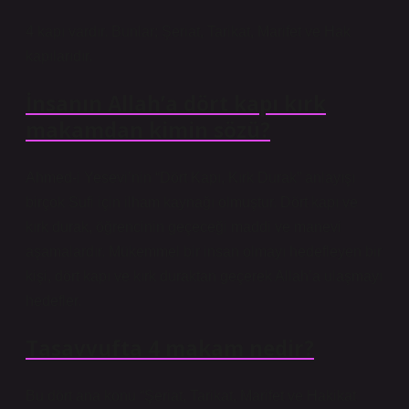
4 kapı vardır. Bunlar; Şeriat, Tarikat, Marifet ve Hak
kapılarıdır.
İnsanın Allah’a dört kapı kırk
makamdan kimin sözü?
Ahmed-i Yesevi’nin “Dört Kapı, Kırk Durak” anlayışı
birçok Sufi için ilham kaynağı olmuştur. Dört kapı ve
kırk durak, öğrencinin geçeceği maddi ve manevi
aşamalardır. Mükemmel bir insan olmayı hedefleyen bir
kişi, dört kapı ve kırk duraktan geçerek Allah’a ulaşmayı
hedefler.
Tasavvufta 4 makam nedir?
Bu dört ana konu “Şeriat, Tarikat, Marifet ve Hakikat