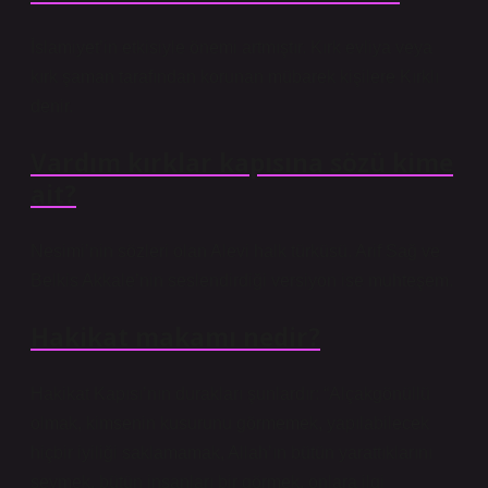
İslamiyet’in etkisiyle önemi artmıştır. Kırk evliya veya
kırk şaman tarafından korunan mübarek kişilere Kırklı
denir.
Vardım kırklar kapısına sözü kime
ait?
Nesimi’nin sözleri olan Alevi halk türküsü. Arif Sağ ve
Belkis Akkale’nin seslendirdiği versiyon ise muhteşem.
Hakikat makamı nedir?
Hakikat Kapısı’nın durakları şunlardır: “Alçakgönüllü
olmak, kimsenin kusurunu görmemek, yapılabilecek
hiçbir iyiliği saklamamak, Allah’ın bütün yarattıklarını
sevmek, bütün insanları bir görmek, onlara ilgi