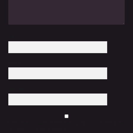
İsim*
E-Posta*
Web Sitesi
Daha sonraki yorumlarımda kullanılması için adım, e-posta adresim ve
site adresim bu tarayıcıya kaydedilsin.