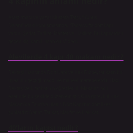
4 kapının anlamı nedir?
Araştırmacı ve yazar Mustafa Tatçı, “Yunus
Divanı”ndaki konuşmasında, “Tasavvufta dört kapı
vardır: Şeriat, Tarikat, Marifet ve Hakikat. Bu kapılardan
geçen kişi kamil insan olur.” dedi.
Alevilerde 4 kapı 40 makam nedir?
Bektaşi inancında Dört Kapı ve Kırk Rütbe, tarikatın bir
üyesinin geçtiği maddi ve manevi mertebelerdir. Hacı
Bektaş Velî, tarikatının öğretilerini “Makalat” adlı
eserinde bu şekilde düzenlemiştir. Ona göre, kul Kırk
Makam’da Tanrı’ya ulaşır. Dört Kapı’nın dört ilkesi
şunlardır: Şeriat, Tarikat, Marifet ve Hakikat.
40’ların kapısı nedir?