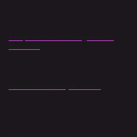
bunun yerine “Tanrı’ya gitti, dünyasını değiştirdi,
elbisesini değiştirdi, formunu değiştirdi” gibi ifadeler
kullanılır (K.
4 kapı 40 makam hangi eserde
bulunur?
Hacı Bektaş Velî, “Makalat” adlı eserinde “Dört Kapı
Kırk Makam”ı ayet ve hadislerle tasnif edip açıklamıştır.
Alevilikte kızılbaşlık nedir?
Kızılbaşlar, Şiilikten etkilenerek kadim inanç ve
kültürlerini İslam’la birleştiren Safevi tarikatına bağlı bir
topluluktur.
Tasavvufta kırklar ne demek?