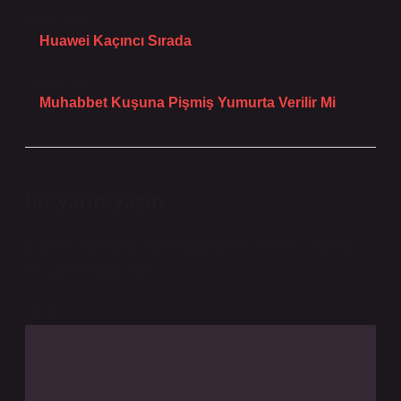
Önceki Yazı
Huawei Kaçıncı Sırada
Sonraki Yazı
Muhabbet Kuşuna Pişmiş Yumurta Verilir Mi
Bir yanıt yazın
E-posta adresiniz yayınlanmayacak.
Gerekli alanlar
*
ile işaretlenmişlerdir
Yorum