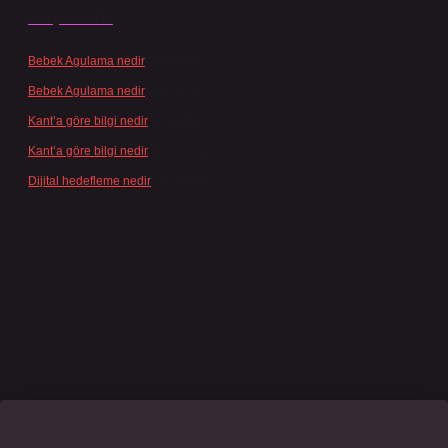
Son yorumlar
Bebek Agulama nedir
için
admin
Bebek Agulama nedir
için
Öykü
Kant’a göre bilgi nedir
için
admin
Kant’a göre bilgi nedir
için
Şengül
Dijital hedefleme nedir
için
admin
sino giriş
grandoperabet
www.betexper.xyz/