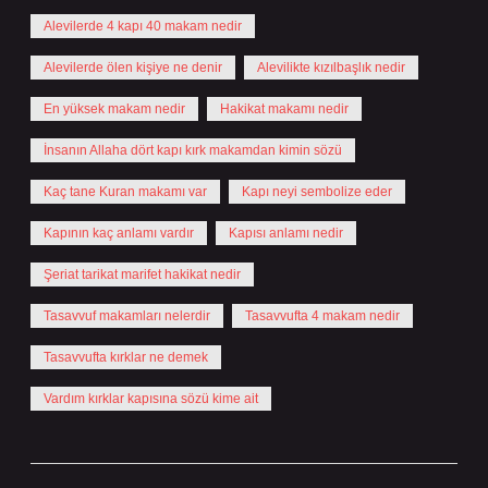
Alevilerde 4 kapı 40 makam nedir
Alevilerde ölen kişiye ne denir
Alevilikte kızılbaşlık nedir
En yüksek makam nedir
Hakikat makamı nedir
İnsanın Allaha dört kapı kırk makamdan kimin sözü
Kaç tane Kuran makamı var
Kapı neyi sembolize eder
Kapının kaç anlamı vardır
Kapısı anlamı nedir
Şeriat tarikat marifet hakikat nedir
Tasavvuf makamları nelerdir
Tasavvufta 4 makam nedir
Tasavvufta kırklar ne demek
Vardım kırklar kapısına sözü kime ait