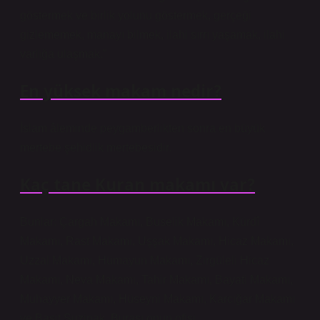
göstermek ve birlik yolunu göstermek, gerçeği
gizlememek, manayı bilmek, ilahi sırrı yaşamak, ilahi
varlığa ulaşmak.”
En yüksek makam nedir?
İslam âleminde peygamberlikten sonra en büyük
mertebe şehidlik mertebesidir.
Kaç tane Kuran makamı var?
Bunlar: Çargah Makamı, Buselik Makamı, Kürdî
Makamı, Rast Makamı, Uşşak Makamı, Hicaz Makamı,
Uzzal Makamı, Hümayun Makamı, Zirgüleli Hicaz
Makamı, Neva Makamı, Tahir Makamı, Bayati Makamı,
Muhayyer Makamı, Hüseyni Makamı, Karcığar Makamı
ve Basit Suzinak. Burası onun ofisi.