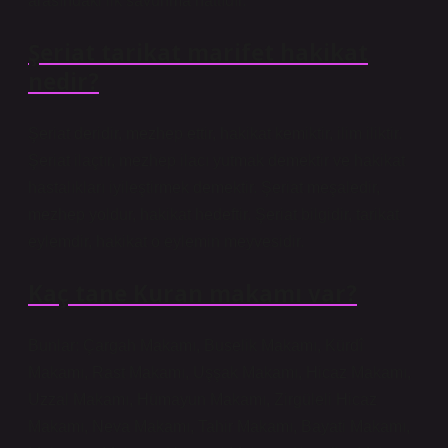
arasındaki ilk savunma hattıdır.
Şeriat tarikat marifet hakikat
nedir?
Şeriat deridir, mezhep ettir, hakikat kemiktir, ilim iliktir.
Şeriat ilaçtır, mezhep ilacı yutmak demektir ve hakikat
hastalıkları iyileştirmek demektir. Şeriat meşaledir,
mezhep yoldur, hakikat hedeftir. Şeriat bilgidir, tarikat
eylemdir, hakikat o eylemin meyvesidir.
Kaç tane Kuran makamı var?
Bunlar: Çargah Makamı, Buselik Makamı, Kürdî
Makamı, Rast Makamı, Uşşak Makamı, Hicaz Makamı,
Uzzal Makamı, Hümayun Makamı, Zirgüleli Hicaz
Makamı, Neva Makamı, Tahir Makamı, Bayati Makamı,