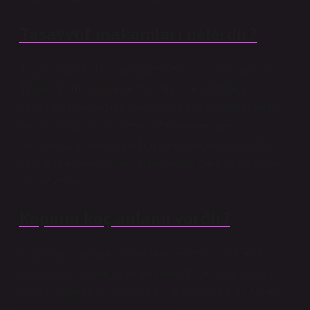
Tasavvuf makamları nelerdir?
Tasavvufun Üç Makamı; Edep, Ahlak ve Davranışlar
Tasavvuf ilmi, kalple ne yapılması ve nelerden
kaçınılması gerektiğini ve kalbin nasıl arındırılacağını
öğretir. Kulun kendi nefsini kötü yönlerinden
arındırmasını ve Allah’ın hoşuna gidecek güzel ahlâk
ve niteliklerle kendisini süslemesini içerir. Buna ahlak
ilmi de denir.
Kapının kaç anlamı vardır?
Kapıların iki anlamı vardır: Girişler veya geçitlerdir.
Ancak aynı zamanda bir engeldir. Bir evin ön kapısı,
içinde yaşayan insanlar ile dış dünyanın belirsizlikleri