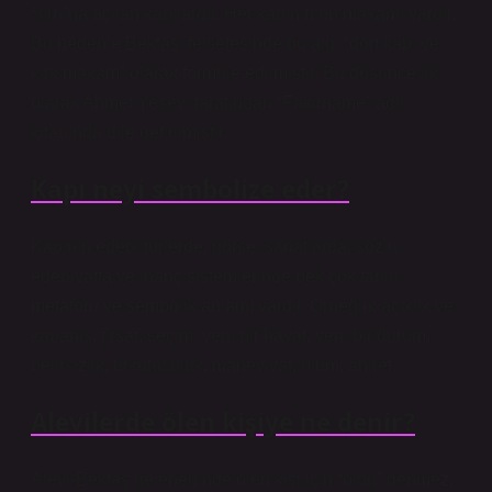
Sırrı”na açılan kapılardır. Her kapının on makamı vardır.
Bu nedenle Bektaşi felsefesinde bu algı “dört kapı ve
kırk makam” olarak formüle edilmiştir. Bu düşünce ilk
olarak Ahmet Yesevi tarafından “Fakirname” adlı
kitabında dile getirilmiştir.
Kapı neyi sembolize eder?
Kapının edebi türlerde, görsel sanatlarda, sözlü
edebiyatta ve inanç sistemlerinde pek çok farklı
metaforu ve sembolik anlamı vardır. Örneğin; açıklık ve
kapanış, fırsat, seçim, yeni bir hayat, yeni bir durum,
belirsizlik, ürkütücülük, maneviyat, ölüm, ahiret.
Alevilerde ölen kişiye ne denir?
Alevi-Bektaş geleneğinde ölen kişi için “öldü” denmez,