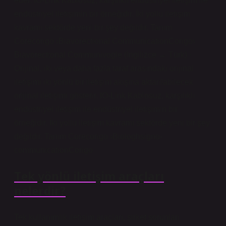
eder. IO-Link Kablosuz, karşılıklı endüstriyel iletişim ile
endüstriyel iletişimin bir örneğidir. İki yollu iletişim
kavramı sektörde yeni bir şey değildir. Tanım
Corecorigo ›Biavorectional CommunicationCorigo›
Biavorectional Communivogle (İngilizce → Türk) ·
Orijinal, iki veya daha fazla taraf arasındaki orijinal
iletişimi iki yönlü bir iletişim akışına aktarılabilecek
orijinal iletişimi gösterir. IO-Link Kablosuz, karşılıklı
endüstriyel iletişim ile endüstriyel iletişimin bir
örneğidir. İki yollu iletişim kavramı sektörde yeni bir şey
değildir. Tanım Corecorigo ›Biologhsigno-
communicationCorigo
Tek yönlü iletişim araçları
nelerdir?
Tek kullanımlık iletişim araçları, şirket sorunları