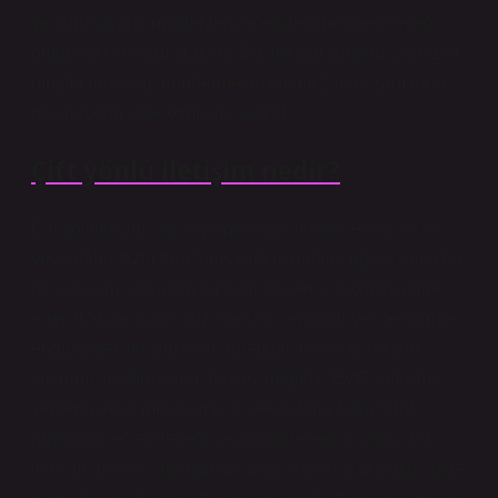
ve kuruluşların müşterileriyle etkileşime girebileceği
önemli bir iletişim aracıdır. Bu iletişim yöntemi yalnızca
müşterilere bilgi göndermekle kalmaz, aynı zamanda
müşterilerin iade etmesini sağlar.
Çift yönlü iletişim nedir?
Çift yol iletişimi, iki veya mesajın iletilebileceği ve iki
veya daha fazla taraf arasında alınabileceği iki yollu bir
akış akışını sağlayan bir bilgi alışverişi biçimini ifade
eder. IO-Link Kablosuz, karşılıklı endüstriyel iletişim ile
endüstriyel iletişimin bir örneğidir. İki yollu iletişim
kavramı sektörde yeni bir şey değildir. EVIF iletişimi,
verilerin veya mesajların iki veya daha fazla taraf
arasında iletilebileceği ve alınabileceği iki akışlı bir
iletişim akışını sağlayan bir bilgi alışverişi biçimini ifade