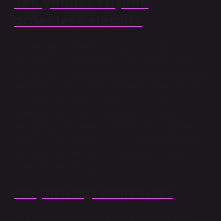
Tek yönlü iletişime
örnekler nelerdir?
Bazı iletişim örnekleri televizyon, radyo, yazılar,
konuşmalar ve performanslardır. Tek yollu iletişimin
bazı örnekleri televizyon, radyo, makaleler, konuşmalar
ve performanslardır. Süreç, İşlevler ve Örnek Study.com
›Akademi› Ders ›Bir Gay-Comm … Study.com›
Akademie ›Ders› Tek eşcinsel-komut … Google
(İngilizce → Türk) ile çevrili. Orijinal orijinali gösterir.
Süreç, İşlevler ve Örnek Course Study.com ›Akademi›
Ders ›Tek Gay-Commu … Çalışma.com› Akademi
›Ders› Einweg Commu …
Tek yönlü bilgi iletimi nedir?
İletişimin özelliklerinden biri, bunun bir yol ya da çift