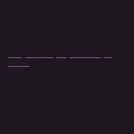
yönlü olmasıdır. İletişim yolunda, sadece savunan
tezden bahsedilir ve çift yönlü iletişimde zıt tez
savunulur ve bu tez çürütülür. 19 Haziran 2017 daha
etkili mi yoksa etkili mi yoksa iki veya iki yönlü iletişim
mi?
Tek yönlü ve çift yönlü iletişim
nedir?
Çift yol iletişimi iletişimden farklıdır, çünkü çift yönlü
iletişim, alıcıdan gönderene geri bildirim yoluyla
gerçekleşir. İletişim, bir mesajın yalnızca gönderenden
alıcıya aktığı ve bu nedenle geri bildirim sunmadığı bir
durumdur. Erken iletişim iletişimden farklıdır, çünkü çift
yönlü iletişim, alıcıdan gönderene geri bildirimlerle
gerçekleştirilir. İletişim, bir mesajın yalnızca