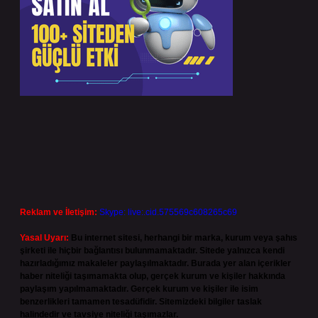
Reklam ve İletişim:
Skype: live:.cid.575569c608265c69
Yasal Uyarı:
Bu internet sitesi, herhangi bir marka, kurum veya şahıs
şirketi ile hiçbir bağlantısı bulunmamaktadır. Sitede yalnızca kendi
hazırladığımız makaleler paylaşılmaktadır. Burada yer alan içerikler
haber niteliği taşımamakta olup, gerçek kurum ve kişiler hakkında
paylaşım yapılmamaktadır. Gerçek kurum ve kişiler ile isim
benzerlikleri tamamen tesadüfidir. Sitemizdeki bilgiler taslak
halindedir ve tavsiye niteliği taşımazlar.