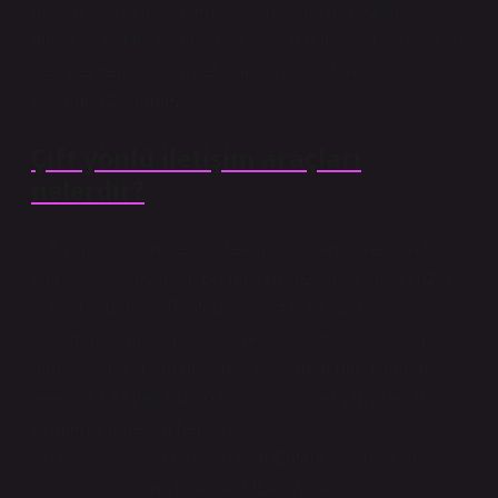
hakkında bilgilendirilen çalışanlar, düzenledikleri
mesajlara atıfta bulunan çalışanların tepkileri. Başka bir
deyişle, geri bildirim iletişim kaynağından geri
bildiriminizi vermez.
Çift yönlü iletişim araçları
nelerdir?
Çift yönlü iletişimde gönderenin gönderenine yanıt
olarak, alıcı cevaplar. Bu hüküm yazılabilir veya sözlü
olabilir. Örneğin; Telefon, e -posta, intranet ve video
konferans uygulamaları sayesinde karşılıklı iletişim
gerçekleşebilir. Bu nedenle, çalışanlar geri bildirim
verebilir.13 Integanz 2022 Şirket içi iletişim araçları
(bilmeniz gereken her şey) -2023-
oktappuloppuloctapull ›Kurum-Entegrasyon-Arabs -
noctapull› Kurum-Ticari-ALLILA- What