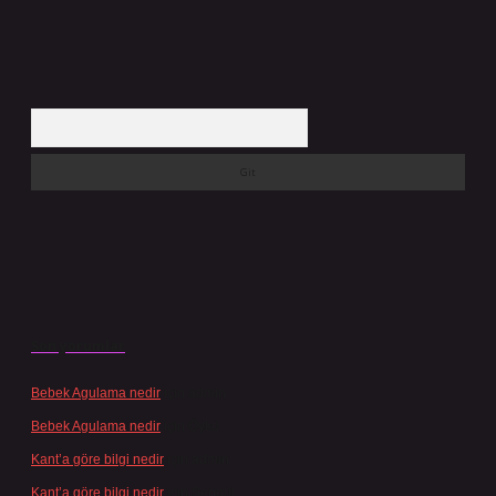
Arama
Son yorumlar
Bebek Agulama nedir
için
admin
Bebek Agulama nedir
için
Öykü
Kant’a göre bilgi nedir
için
admin
Kant’a göre bilgi nedir
için
Şengül