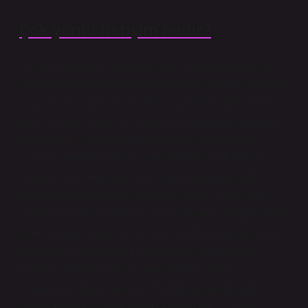
Çok yönlü iletişim nedir?
Çift yol iletişimi, iki veya mesajın iletilebileceği ve iki
veya daha fazla taraf arasında alınabileceği iki yollu bir
akış akışını sağlayan bir bilgi alışverişi biçimini ifade
eder. IO-Link Kablosuz, karşılıklı endüstriyel iletişim ile
endüstriyel iletişimin bir örneğidir. İki yollu iletişim
kavramı sektörde yeni bir şey değildir. EVIF iletişimi,
verilerin veya mesajların iki veya daha fazla taraf
arasında iletilebileceği ve alınabileceği iki akışlı bir
iletişim akışını sağlayan bir bilgi alışverişi biçimini ifade
eder. IO-Link Kablosuz, karşılıklı endüstriyel iletişim ile
endüstriyel iletişimin bir örneğidir. İki yollu iletişim
kavramı sektörde yeni bir şey değildir. Tanım
Corecorigo ›Biavorectional CommunicationCorigo›
Biavorectional Communivogle (İngilizce → Türk) ·