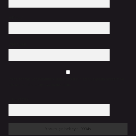
E-Posta*
Web Sitesi
Daha sonraki yorumlarımda kullanılması için adım, e-posta adresim ve
site adresim bu tarayıcıya kaydedilsin.
5 + 3 kaçtır?
*