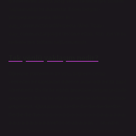
gönderenden alıcıya aktığı ve bu nedenle geri bildirim
sağlanmadığı bir durumdur. Erken İletişim -
Wikipediawikipedia ›Wiki› İki -
way_communictationWikipedia ›Wiki› Tway -
way_communicargoogle tercüme edildi. Alıcı için ve bu
nedenle geri bildirim sağlanmamıştır.
Tek yönlü yaklaşım nedir?
Öğrenme yönteminin bir yolu, bilgilerin cevap
vermeden bir kaynaktan diğerine aktarıldığı bir tür pasif
öğrenmedir. Bu tür bir eğitim genellikle iletişim şeklinde
gerçekleşir. Bu tür bir eğitim genellikle iletişim şeklinde
gerçekleşir. -Quoraquora ›Ne-the-the-the-the-the-the-
the-the-the-the-o-o-o-o-o-o-o-o-o-o-o-o-o-o-a-a-a-a-a-a-
a-a-a-a-a-a-a-a-a-amefinition-aa-a-a-an … orijinalin
orijinal öğrenme yöntemi bir kaynaktan diğerine bir tür