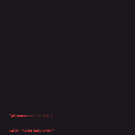
Sitemiz, 5651 Sayılı Kanun gereğince Bilgi Teknolojileri ve İletişim
Kurumu (BTK) tarafından onaylanmış bir Yer Sağlayıcı olarak hizmet
vermektedir. Bu nedenle, sitedeki içerikleri proaktif olarak denetleme
veya araştırma yükümlülüğümüz bulunmamaktadır. Ancak, üyelerimiz
yazdıkları içeriklerin sorumluluğunu taşımakta olup, siteye üye olarak bu
sorumluluğu kabul etmiş sayılırlar.
Hukuka ve yasal düzenlemelere aykırı olduğunu düşündüğünüz
içerikleri,
backlinkpanelicomtr@gmail.com
adresine bildirmeniz halinde,
ilgili içerikler yasal süre içerisinde sitemizden kaldırılacaktır.
Son Yazılar
Epifenomen nedir felsefe ?
Ağustos 6, 2026
Kur’an-ı Kerim hangi ayda ?