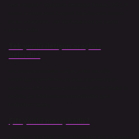
veya iletişimin” değişimine verilmiştir (Akman, 1982). İki
sistem arasında yeni, karşılıklı bilgi alışverişi “iletişim
olarak adlandırma, bilgi akışı, başka bir şey sayma
eğilimi vardır
Tek yönlü iletişim araçları
nelerdir?
Tek kullanımlık iletişim araçları, şirket sorunları
hakkında bilgilendirilen çalışanlar, düzenledikleri
mesajlara atıfta bulunan çalışanların tepkileri. Başka bir
deyişle, geri bildirim iletişim kaynağından geri
bildiriminizi vermez.
Çift yönlü mesaj nedir?
Çift yönlü SMS nedir? İkili yönlendirme SMS, şirketlerin