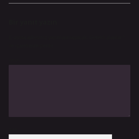
Bir yanıt yazın
E-posta adresiniz yayınlanmayacak.
Gerekli alanlar
*
ile işaretlenmişlerdir
Yorum
İsim*