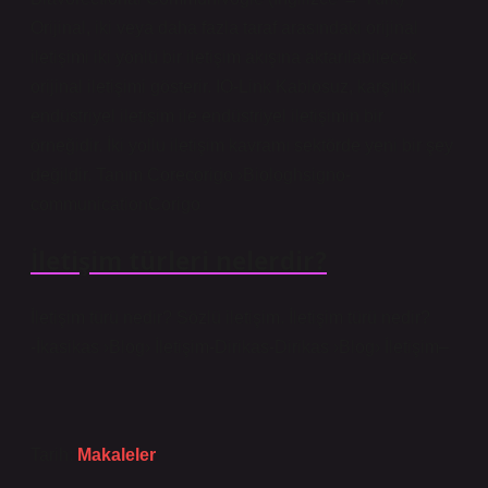
Orijinal, iki veya daha fazla taraf arasındaki orijinal
iletişimi iki yönlü bir iletişim akışına aktarılabilecek
orijinal iletişimi gösterir. IO-Link Kablosuz, karşılıklı
endüstriyel iletişim ile endüstriyel iletişimin bir
örneğidir. İki yollu iletişim kavramı sektörde yeni bir şey
değildir. Tanım Corecorigo ›Biologhsigno-
communicationCorigo
İletişim türleri nelerdir?
İletişim türü nedir? Sözlü iletişim. İletişim türü nedir?
-İkasikas ›Blog› İletişim-Dirikas-Dirikas ›Blog› İletişim–
Tarih:
Makaleler