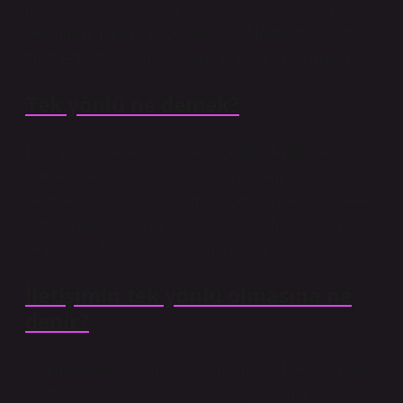
pasif öğrenme. Bu tür bir eğitim genellikle iletişim
şeklinde gerçekleşir. -Quoraquora ›Ne-the-the-the-the-
the-the-the-the-a-on … Quora› Aon-aon-in-infinition …
Tek yönlü ne demek?
Bir ilişki bir yönde bir yönde geçerlidir. Aşağıdaki
cümleler tek kullanımlık ilişkilerin bir örneği olarak
belirtilebilir: yerleşik, kurulmuş, içeriyor, içeriyor, üyeleri
içeriyor, mevcut, başarılı, başarılı ve daha önce başarılı
ve başarılı. Tek yolu ve iki yönlü ilişkiler
İletişimin tek yönlü olmasına ne
denir?
Sibernetikteki bir bilgi kaynağından bilgi hakkında bilgi
aktarılmasına kadar, “bilgi”, bilgi alışverişinin, “iletişim