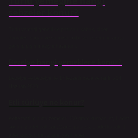
Türlü yemeğine hangi
sebzeler konur?
Türlü yemeği genellikle patlıcan, kabak, biber,
domates, soğan ve sarımsak gibi sebzelerin bir araya
getirilip pişirilmesiyle hazırlanır.
Bezelye hangi yemeklere konur?
Bezelye ve bezelye ile 17 lezzetli bezelye tarifi. .•14
Haziran 2023
Etli türlüye ne konur?
Köfte tarifi için malzemeler: 300 gram kuşbaşı et, 1 adet
soğan, 2 adet patlıcan, 2 adet patates, 1 adet kabak, 1
adet kapya biber, 2 adet yeşil biber.