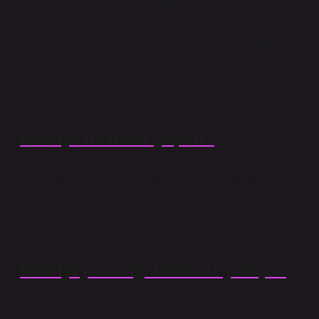
Tenceremize yağı koyup soğanları ekliyoruz.
Kavurduktan sonra kıymayı ekleyip kavurmaya devam
ediyoruz. Kıyma kavrulduktan sonra sırasıyla biberleri,
patatesleri, kabakları, sarımsağı ve domatesleri
ekliyoruz. Tencerenin kapağını kapatıp kısık ateşte
pişirmeye başlıyoruz.
Bezelye ile neler yapılır?
Tavuk ve etli bezelye tarifleri, baharatlı bezelye çorbası
tarifleri, araka bezelye tarifleri, bezelyeli pilav,
zeytinyağlı bezelye, hafif bezelye salatası ve çok daha
fazlası tek tıkla mutfağınızda. Afiyet olsun!
Bezelyeye hangi baharat yakışır?
Son olarak kimyon, tuz ve acı biberi ekleyip karıştırın.