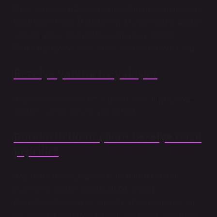
Farklı yemeklerinizin yanına garnitür olarak pirinç pilavı
hazırlayabilirsiniz. Bulgur pilavı da yemeğinizin yanına
garnitür olarak tercih edebileceğiniz bir lezzettir.
Menünüzü tzatziki veya salata ile tamamlayabilirsiniz.
Bezelye yanına ne yakışır?
Bezelye yemeklerine ne iyi gider? Kekli pişmiş kiraz
domates salatasına yakışan 10 tarif.
Dondurucudan çıkan bezelye nasıl
pişirilir?
Bazı dondurulmuş bezelyeler doğrudan torbada
pişirilebilir. Torbayı dondurucudan çıkarın,
mikrodalgaya koyun ve gereken süre boyunca pişirin.
Pişirmeyi bitirdiğinizde, paketin 4-5 dakika soğumaya