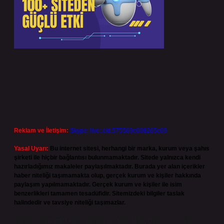
Reklam ve İletişim:
Skype: live:.cid.575569c608265c69
Yasal Uyarı:
Bu internet sitesi, herhangi bir marka, kurum veya şahıs
şirketi ile hiçbir bağlantısı bulunmamaktadır. Sitede yalnızca kendi
hazırladığımız makaleler paylaşılmaktadır. Burada yer alan içerikler
haber niteliği taşımamakta olup, gerçek kurum ve kişiler hakkında
paylaşım yapılmamaktadır. Gerçek kurum ve kişiler ile isim
benzerlikleri tamamen tesadüfidir. Sitemizdeki bilgiler taslak
halindedir ve tavsiye niteliği taşımazlar.
Sitemiz, 5651 Sayılı Kanun gereğince Bilgi Teknolojileri ve İletişim