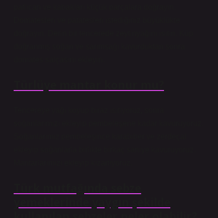
patlıcan ve kabakları küçük parçalara doğrayın.
Domatesleri ve patatesleri istediğiniz büyüklükte
doğrayın. Derin bir tencerede zeytinyağını ısıtın. Küp
doğranmış soğan ve sarımsağı kavurduktan sonra
domates salçasını ekleyin.
Türlüye mantar konur mu?
Tencereye yağı koyup biraz ısıtıyoruz, sonra
soğanlarımızı ekleyip pembeleşene kadar kavuruyoruz.
Soğanlarımız pembeleşince karabiber ve zerdeçal
ekleyip soğanlarla birlikte birkaç saniye kavuruyoruz.
Mantarlarımızı ekleyip kızartıyoruz.
Türk mutfağında sebze
yemeklerinde yaygın şekilde
kullanılan sebzeler neler olabilir?