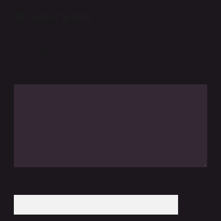
Bir yanıt yazın
E-posta adresiniz yayınlanmayacak.
Gerekli alanlar
*
ile işaretlenmişlerdir
Yorum
İsim*