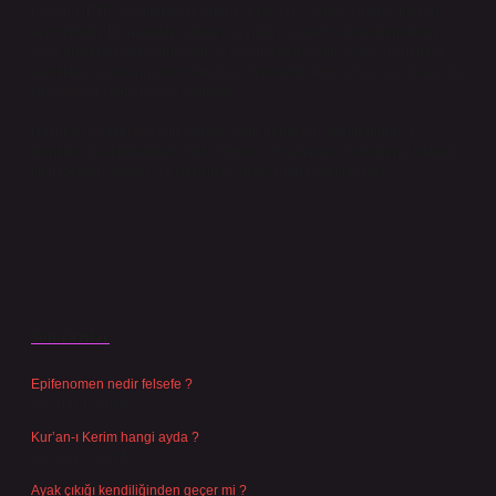
Kurumu (BTK) tarafından onaylanmış bir Yer Sağlayıcı olarak hizmet
vermektedir. Bu nedenle, sitedeki içerikleri proaktif olarak denetleme
veya araştırma yükümlülüğümüz bulunmamaktadır. Ancak, üyelerimiz
yazdıkları içeriklerin sorumluluğunu taşımakta olup, siteye üye olarak bu
sorumluluğu kabul etmiş sayılırlar.
Hukuka ve yasal düzenlemelere aykırı olduğunu düşündüğünüz
içerikleri,
backlinkpanelicomtr@gmail.com
adresine bildirmeniz halinde,
ilgili içerikler yasal süre içerisinde sitemizden kaldırılacaktır.
Son Yazılar
Epifenomen nedir felsefe ?
Ağustos 6, 2026
Kur’an-ı Kerim hangi ayda ?
Ağustos 6, 2026
Ayak çıkığı kendiliğinden geçer mi ?