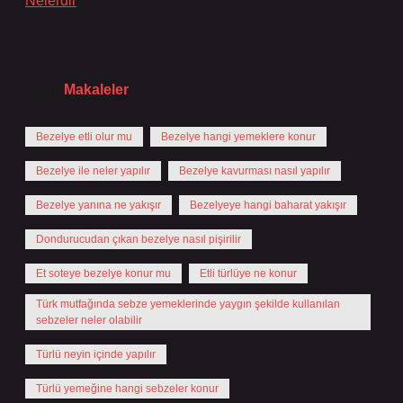
Nelerdir
Tarih:
Makaleler
Bezelye etli olur mu
Bezelye hangi yemeklere konur
Bezelye ile neler yapılır
Bezelye kavurması nasıl yapılır
Bezelye yanına ne yakışır
Bezelyeye hangi baharat yakışır
Dondurucudan çıkan bezelye nasıl pişirilir
Et soteye bezelye konur mu
Etli türlüye ne konur
Türk mutfağında sebze yemeklerinde yaygın şekilde kullanılan
sebzeler neler olabilir
Türlü neyin içinde yapılır
Türlü yemeğine hangi sebzeler konur