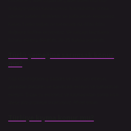
Öncelikle 1 adet soğan ve 1 adet biberi küp küp
doğrayıp yağda kavuruyoruz. Kavurduktan sonra
üzerine patates dilimlerini ve patlıcanları koyuyoruz.
Kalan 3 adet soğan ve sarımsağı da dilim dilim
doğrayıp üstüne koyuyoruz. Ve salçayı hazırlayıp
tuzunu ekleyip dökelim. 30-35 dakika pişirelim.
Türlü yemeğine sarımsak konur
mu?
Küp küp doğranmış patates ve patlıcanı ekleyin,
ardından domates ve sarımsağı ekleyin ve baharatları
ekleyin. Sıcak su ekliyoruz ve kaynadıktan sonra kısık
ateşe alıp pişmeye bırakıyoruz. Afiyet olsun.
Türlüye kıyma konur mu?