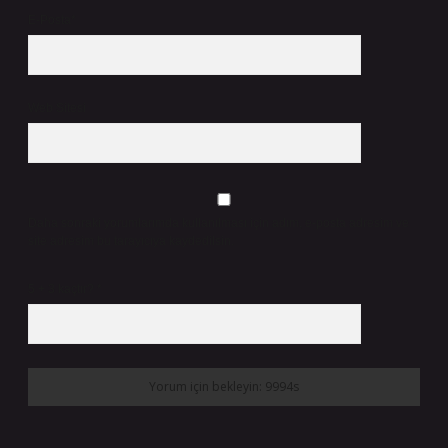
E-Posta*
Web Sitesi
Daha sonraki yorumlarımda kullanılması için adım, e-posta adresim ve
site adresim bu tarayıcıya kaydedilsin.
5 + 3 kaçtır?
*