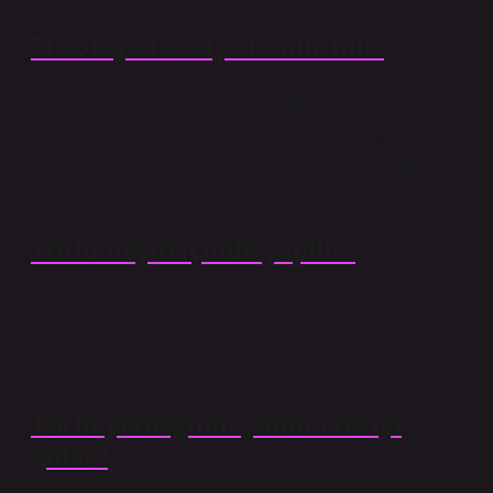
Et soteye bezelye konur mu?
İhtiyacınız olanlar: et küpleri, patates ve seçtiğiniz
çeşitli sebzeler. Biz havuç, soğan ve bezelye ekledik.
İsterseniz sarımsak da ekleyebilir veya alternatifleri
artırmak için çeşitli sebzeler ekleyebilirsiniz.
Türlü neyin içinde yapılır?
Türlü, Türk mutfağından sulu bir sebze yemeğidir.
Patlıcan, patates, fasulye, soğan, domates ve yeşil
biberle hazırlanır. İsteğe göre küp küp de eklenebilir.
Türlü yemeğinin yanına ne iyi
gider?