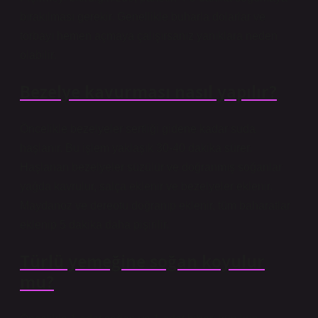
bırakılması gerekir. Genellikle buharla dolarlar ve
torbayı hemen açmaya çalışırsanız yanıklara neden
olabilir.
Bezelye kavurması nasıl yapılır?
Öncelikle bezelyeler sertliği gidene kadar suda
haşlanır. Bu işlem yaklaşık 30-40 dakika sürer.
Haşlanan bezelyeler süzülür ve doğranmış soğanlar
yağda kavrulur, salça eklenir ve bezelyeler eklenir.
Maydanoz ve dereotu doğranıp eklenir, tüm baharatlar
eklenip 5 dakika daha pişirilir.
Türlü yemeğine soğan koyulur
mu?