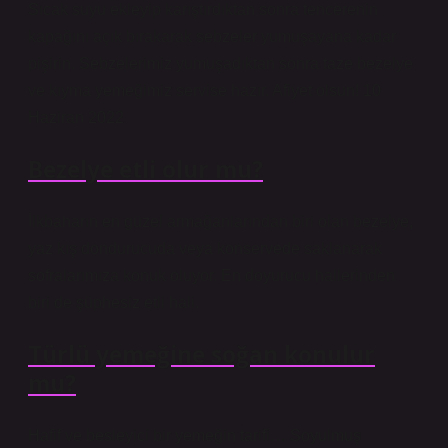
Sıcak suyu ekleyip karıştırdıktan sonra tencerenin
kapağını açık bırakarak sebzeler yumuşayana kadar
pişirin. Sebzelerimiz yumuşadıktan sonra taze bezelye
ve kıyma yemeğimiz servise hazır. Afiyet olsun! 10
Haziran 2022
Bezelye etli olur mu?
İlkbaharın en güzel armağanlarından biri olan bezelye,
yaz kış dondurucuda veya konservede saklanarak
sofralarımıza konuk oluyor. En doyurucu hallerinden
biri de şüphesiz etli hali.
Türlü yemeğine soğan konulur
mu?
Hafif ve besleyici bir yemeğin tarifi… Soyulmuş