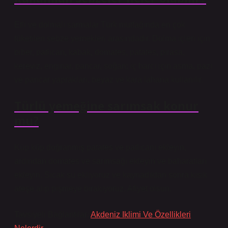
Etli ve dolmalı sarmalar Türk mutfağında en çok
tüketilen sebze yemekleri arasındadır. Dolma içleri için
biber, patlıcan, kabak, domates, patates, pırasa,
kereviz, enginar, pancar, soğan; iç harcı için asma, pazı
ve pancar yaprakları, beyaz ve kara lahana kullanılır.
Türlü yemeğine sarımsak konur
mu?
Küp küp doğranmış patates ve patlıcanı ekleyin,
ardından domates ve sarımsağı ekleyin ve baharatları
ekleyin. Sıcak su ekliyoruz ve kaynadıktan sonra kısık
ateşe alıp pişmeye bırakıyoruz. Afiyet olsun.
Tavsiyeli Bağlantılar:
Akdeniz Iklimi Ve Özellikleri