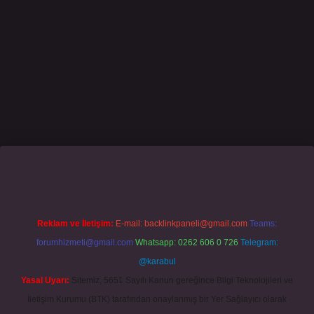
sino giriş
grandoperabet
www.betexper.xyz/
Reklam ve İletişim:
E-mail:
backlinkpaneli@gmail.com
Teams:
forumhizmeti@gmail.com
Whatsapp: 0262 606 0 726
Telegram:
@karabul
Yasal Uyarı:
Sitemiz, 5651 Sayılı Kanun gereğince Bilgi Teknolojileri ve
İletişim Kurumu (BTK) tarafından onaylanmış bir Yer Sağlayıcı olarak