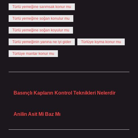
Türlü yemeğine sarımsak konur mu
Türlü yemeğine soğan konulur mu
Türlü yemeğine soğan koyulur mu
Türlü yemeğinin yanına ne iyi gider
Türlüye kıyma konur mu
Türlüye mantar konur mu
Önceki Yazı
Basınçlı Kapların Kontrol Teknikleri Nelerdir
Sonraki Yazı
Anilin Asit Mi Baz Mı