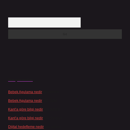
Arama
Son yorumlar
Bebek Agulama nedir
için
admin
Bebek Agulama nedir
için
Öykü
Kant’a göre bilgi nedir
için
admin
Kant’a göre bilgi nedir
için
Şengül
Dijital hedefleme nedir
için
admin