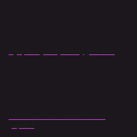
Şehir Pazarı Yönetimi kararının farklı gerekçesinde
açıklandığı üzere, UYAP kararının incelenmesi, kararın
tebliği ile aynı işlevi görmemektedir. Tebligatın amacı,
muhatabı resmi kanallar aracılığıyla bilgilendirmektir ve
bu bilgi kayıt altına alınır.
Uyaptan yanlış mesaj gelir mi?
Gönderilen SMS’ler için ŞİRKET’in standart SMS ücreti
üzerinden 3 TL (vergi dahil) ücret alınacaktır. Hatalı
mesaj gönderilmesi veya talebe uygun kayıt
bulunmaması durumunda gönderilen SMS
ücretlendirilmeyecektir.
UYAP teminat ödemesi nasıl
yapılır?