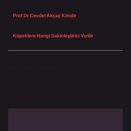
Önceki Yazı
Prof Dr Cevdet Akçay Kimdir
Sonraki Yazı
Köpeklere Hangi Sakinleştirici Verilir
Bir yanıt yazın
E-posta adresiniz yayınlanmayacak.
Gerekli alanlar
*
ile işaretlenmişlerdir
Yorum