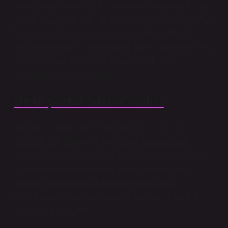
“Ödeme Yap” sayfasında, “Vakıfbank” seçeneği altında
“Kendi hesabımla öde” veya “Başka bir kişinin/kurumun
hesabıyla öde” seçenekleri bulunmaktadır. “Kendi
hesaplarımla öde” seçeneğinde, T.Vakıflarbankası TAO
yalnızca kayıtlı katılımcıya aittir. Ödeme, ‘deki
hesap/kart üzerinden yapılır.
UYAP portal ödeme nedir?
UYAP Kurum Portalı, Adalet Bakanlığı tarafından
sunulan, özel şirketlerin veya kamu kurumlarının,
Türkiye genelindeki tüm adli ve idari mahkemeler ile
icra dairelerine, müdahil oldukları dava dosyalarını
internet üzerinden takip edebilmelerini, evrak
gönderebilmelerini ve dosya ücreti ödeyebilmelerini
sağlayan bir hizmettir.