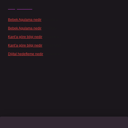
Son yorumlar
Bebek Agulama nedir
için
admin
Bebek Agulama nedir
için
Öykü
Kant’a göre bilgi nedir
için
admin
Kant’a göre bilgi nedir
için
Şengül
Dijital hedefleme nedir
için
admin
ino giriş
grandoperabet
www.betexper.xyz/