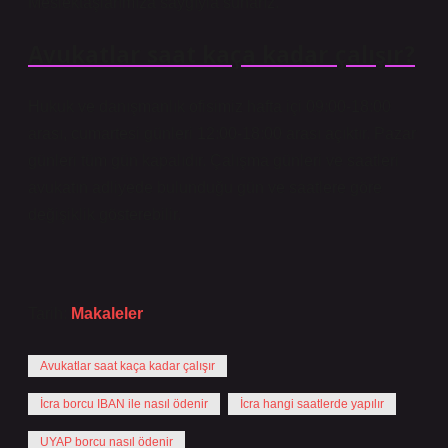
Meslektaşlarımıza saygıyla sunarız.
Avukatlar saat kaça kadar çalışır?
Hukuk ve danışmanlık ofisimiz hafta içi 09:00-18:00
arası, cumartesi günleri 12:00-18:00 arası açıktır. Pazar
günleri tüm gün kapalıdır. Çalışma günleri ve saatleri
avukatın adliyede bulunduğu gün ve saatlere göre
değişiklik gösterebilir.
Tarih:
Makaleler
Avukatlar saat kaça kadar çalışır
İcra borcu IBAN ile nasıl ödenir
İcra hangi saatlerde yapılır
UYAP borcu nasıl ödenir