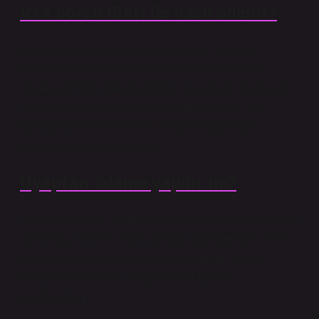
İcra borcu IBAN ile nasıl ödenir?
İcra dairesine doğrudan ödeme usulü: Alacaklı
tarafından borçluya usulüne uygun olarak iletilen
ödeme emrinde ödenecek tutar ve paranın ödeneceği
icra dairesinin banka IBAN numarası yer alır. Söz
konusu ödemenin bu IBAN hesabına yapılması
gerektiği açıkça belirtilmiştir.
Uyaptan ödeme yapılır mı?
VakıfBank, UYAP ödemelerinizde hızı ve yenilikçiliğiyle
yanınızda. Ücret ve e-güç damga ödemelerinizi UYAP
portalı üzerinden bankanızın kredi kartları ve cari
hesaplarınızdan hızlı ve güvenli bir şekilde
yapabilirsiniz.