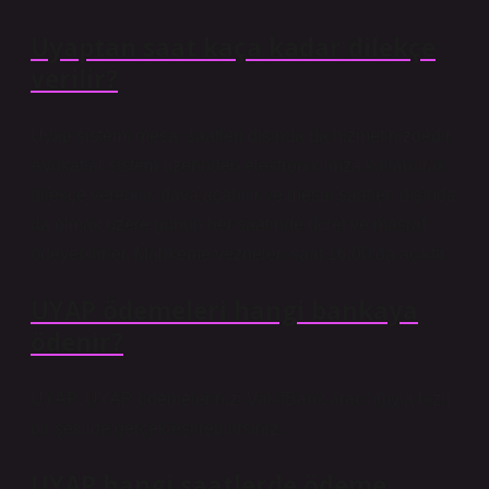
Uyaptan saat kaça kadar dilekçe
verilir?
Uyap sistemi mesai saatleri dışında da hizmetinizdedir.
Avukatlar sistem üzerinden elektronik imza kullanarak
dilekçe verebilir, dava açabilir ve mesai saatleri dışında
da olmak üzere günün her saatinde ücret ve masraf
ödeyebilirler. Mahkeme vezneleri saat 16:00’da açıktır.
UYAP ödemeleri hangi bankaya
ödenir?
UYAP. UYAP ödemelerinizi VakıfBank aracılığıyla hızlı
bir şekilde gerçekleştirebilirsiniz.
UYAP hangi saatlerde ödeme