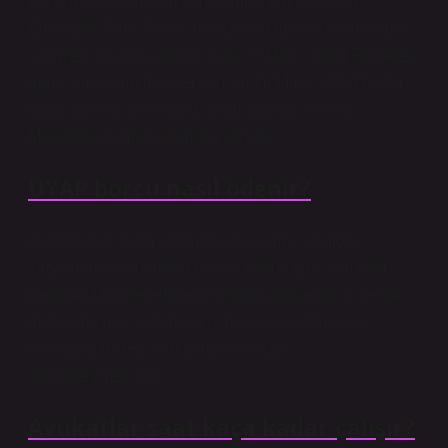
Buna göre; kesintinin sona ermesinin ardından
Elektronik Satış Portalı teminat yatırma ve teklif verme
işlemleri için açık olacak olup, 27 Mayıs 2024 Pazartesi
günü sona eren ihaleler için ise 26 Mayıs 2024 Pazar
günü saat 23:30’a kadar işlem yapılabilecektir.
Meslektaşlarımıza saygıyla sunarız.
UYAP borcu nasıl ödenir?
Avukatlar ve diğer vatandaşlar, e-imza ve mobil
imzalarını kullanarak UYAP portalına giriş yapabilir,
bankamızın internet bankacılığına bağlanabilir ve tüm
mahkeme harç ödemelerini hesaplarından veya
bankamızın kredi kartlarından anında
gerçekleştirebilirler.
Avukatlar saat kaça kadar çalışır?