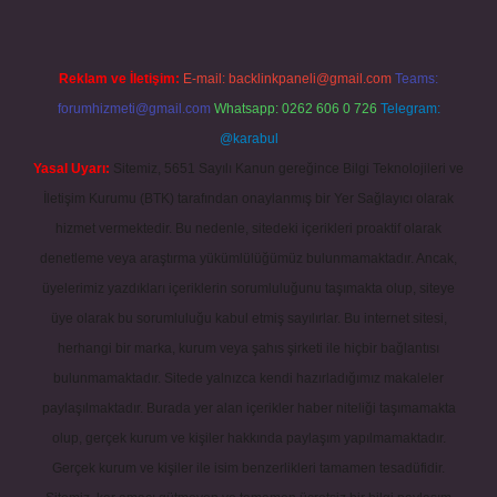
Reklam ve İletişim:
E-mail:
backlinkpaneli@gmail.com
Teams:
forumhizmeti@gmail.com
Whatsapp: 0262 606 0 726
Telegram:
@karabul
Yasal Uyarı:
Sitemiz, 5651 Sayılı Kanun gereğince Bilgi Teknolojileri ve
İletişim Kurumu (BTK) tarafından onaylanmış bir Yer Sağlayıcı olarak
hizmet vermektedir. Bu nedenle, sitedeki içerikleri proaktif olarak
denetleme veya araştırma yükümlülüğümüz bulunmamaktadır. Ancak,
üyelerimiz yazdıkları içeriklerin sorumluluğunu taşımakta olup, siteye
üye olarak bu sorumluluğu kabul etmiş sayılırlar. Bu internet sitesi,
herhangi bir marka, kurum veya şahıs şirketi ile hiçbir bağlantısı
bulunmamaktadır. Sitede yalnızca kendi hazırladığımız makaleler
paylaşılmaktadır. Burada yer alan içerikler haber niteliği taşımamakta
olup, gerçek kurum ve kişiler hakkında paylaşım yapılmamaktadır.
Gerçek kurum ve kişiler ile isim benzerlikleri tamamen tesadüfidir.