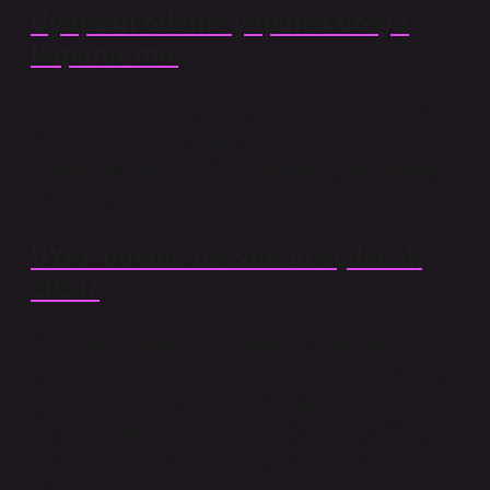
Uyaptan ödeme yapınca dosya
kapanır mı?
İcra İşlemleri; Çözüm, icra dairesine bizzat gidilerek
borcun ödenmesi, avukatla anlaşılarak dışarıdan
tahsilat yapılması ve UYAP Vatandaş Portalı üzerinden
online ödeme yapılması yoluyla sağlanabilir.
UYAP ödeme ne zaman açılacak
2024?
Buna göre; kesintinin sona ermesinin ardından
Elektronik Satış Portalı teminat yatırma ve teklif verme
işlemleri için açık olacak olup, 27 Mayıs 2024 Pazartesi
günü sona eren ihaleler için ise 26 Mayıs 2024 Pazar
günü saat 23:30’a kadar işlem yapılabilecektir.