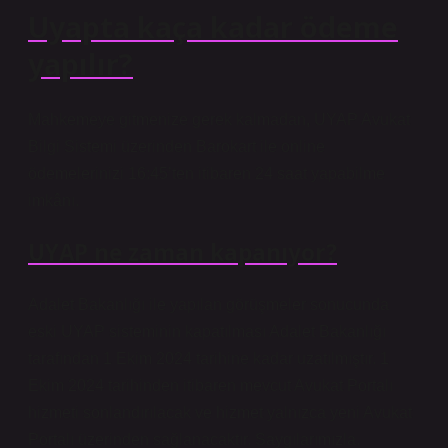
Uyapta kaça kadar ödeme
yapılır?
Mahkemeye gitmenize gerek kalmadan, UYAP Avukat
Bilgi Sistemi üzerinden Barokart ile online
ödemelerinizi 16:45’ten itibaren 24 saat yapabilme
imkânı.
UYAP ne zaman kapanıyor?
Adalet Bakanlığı ile yapılan görüşmeler sonucunda
eski UYAP sisteminin kapatılması Adalet Bakanlığı
tarafından 1 Ekim 2024 tarihine kadar uzatılmıştır. 1
Ekim 2024 tarihinden itibaren mevcut Avukat Portalı
hizmeti sonlandırılacak ve hizmet yalnızca yeni Avukat
Portalı üzerinden sağlanacaktır. Saygılarımızla.