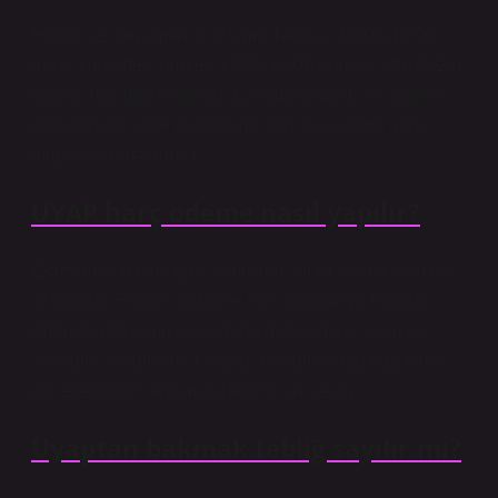
Hukuk ve danışmanlık ofisimiz hafta içi 09:00-18:00
arası, cumartesi günleri 12:00-18:00 arası açıktır. Pazar
günleri tüm gün kapalıdır. Çalışma günleri ve saatleri
avukatın adliyede bulunduğu gün ve saatlere göre
değişiklik gösterebilir.
UYAP harç ödeme nasıl yapılır?
E-devlet portalına giriş yaptıktan sonra arama alanına
“Vatandaş Portalı” yazın ve ilgili bağlantıya tıklayın.
Ardından davanın bulunduğu mahkemeyi seçin ve
“Ödeme” sekmesine tıklayın. Ödeme ekranında tahsil
edilecek ücret veya masraf bilgisini seçin.
Uyaptan bakmak tebliğ sayılır mı?