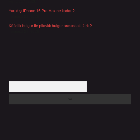
Ağustos 4, 2026
Yurt dışı iPhone 16 Pro Max ne kadar ?
Temmuz 29, 2026
Köftelik bulgur ile pilavlık bulgur arasındaki fark ?
Temmuz 27, 2026
Arama