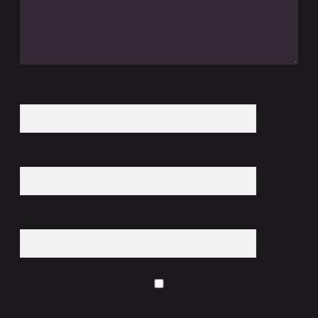
İsim*
E-Posta*
Web Sitesi
Daha sonraki yorumlarımda kullanılması için adım, e-posta adresim ve
site adresim bu tarayıcıya kaydedilsin.