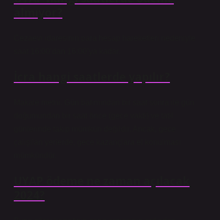
almıyor?
Cezaevi idaresinin para hesap hareketleri nedeniyle
saat 16:00’dan 16:00’ya kadar.
İcra hangi saatlerde yapılır?
Makale metni. Gün batımından bir saat sonra ile gün
doğumundan bir saat önce (gece vakti) ve tatil
günlerinde takip mümkün değildir. Ancak, gece
çalışılan yerlerde, gece kazançlara el konulması
mümkündür.
UYAP ödeme ne zaman açılacak
2024?