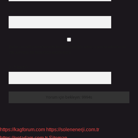
Web Sitesi
Daha sonraki yorumlarımda kullanılması için adım, e-posta adresim ve
site adresim bu tarayıcıya kaydedilsin.
9 - 5 kaçtır?
*
https://kagforum.com
https://solenenerji.com.tr
https://netadam.com.tr
Sitemap