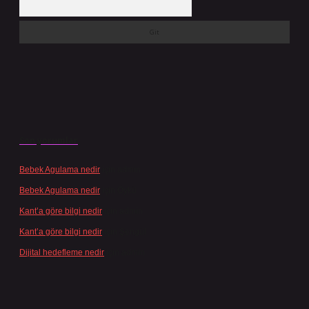
Son yorumlar
Bebek Agulama nedir
için
admin
Bebek Agulama nedir
için
Öykü
Kant’a göre bilgi nedir
için
admin
Kant’a göre bilgi nedir
için
Şengül
Dijital hedefleme nedir
için
admin