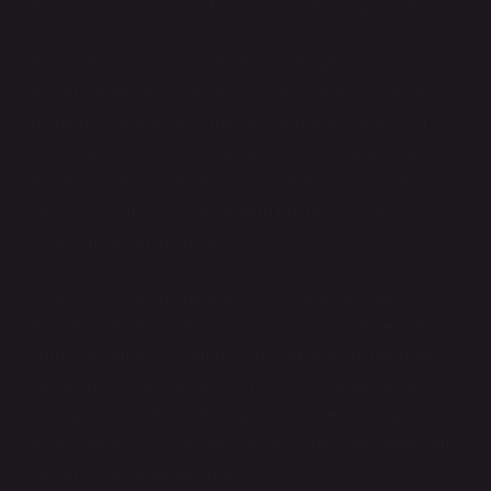
Kadınların Bakış Açısı: Duygusal ve Toplumsal Etkiler
Kadınların bakış açısı ise genellikle daha duygusal ve
toplumsal etkilerle şekillenir. V kayışlarının kullanıldığı
otomobil gibi araçlar, kadınlar için bazen sadece bir
ulaşım aracı değil, aynı zamanda kişisel özgürlüğün ve
bağımsızlığın bir simgesidir. Bu nedenle, kayışların
sağlıklı çalışması, uzun vadede güvenli bir sürüş
deneyimi anlamına gelir.
Örneğin, bir kadın araba aldığında, araçtaki her
bileşenin düzgün çalışması, ona yalnızca güvenli bir
sürüş sağlamakla kalmaz, aynı zamanda özgürlüğünü
ve bağımsızlığını da pekiştirir. “V kayışlarının doğru
çalışması, motorun sorunsuz bir şekilde çalışmasına
olanak tanır, bu da güvenli ve keyifli bir sürüş deneyimi
sağlar” diye düşünebilirler.