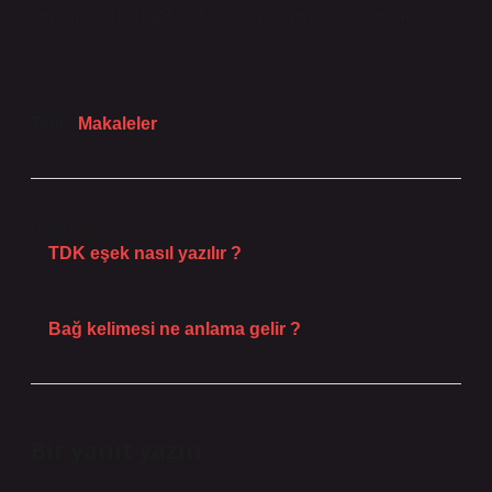
benimsiyorsunuz? Yorumlarınızı merak ediyorum!
Tarih:
Makaleler
Önceki Yazı
TDK eşek nasıl yazılır ?
Sonraki Yazı
Bağ kelimesi ne anlama gelir ?
Bir yanıt yazın