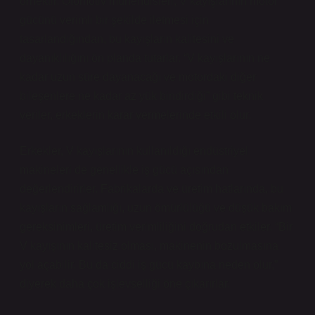
örnektir. Otomotiv mühendisleri, V kayışlarının motor
gücünü verimli bir şekilde iletmesi için
tasarlandığından, bu kayışların kalitesini ve
dayanıklılığını ön planda tutarlar. “V kayışlarının ne
kadar uzun süre dayanacağı ve motordaki diğer
bileşenlere ne kadar az yük bindirdiği” gibi teknik
veriler, erkeklerin karar vermelerinde etkili olur.
Erkekler, V kayışlarının kullanıldığı endüstriyel
makineleri de genellikle iş gücü açısından
değerlendirirler. Fabrikalarda ve üretim hatlarında, bu
kayışların sağlamlığı, uzun ömürlülüğü ve düşük bakım
gereksinimleri, üretim verimliliğini doğrudan etkiler. “Bir
V kayışının kalitesiz olması, makinenin bozulmasına
yol açabilir. Bu da ciddi iş gücü kaybına neden olur,”
diyerek daha çok işlevselliği öne çıkarırlar.