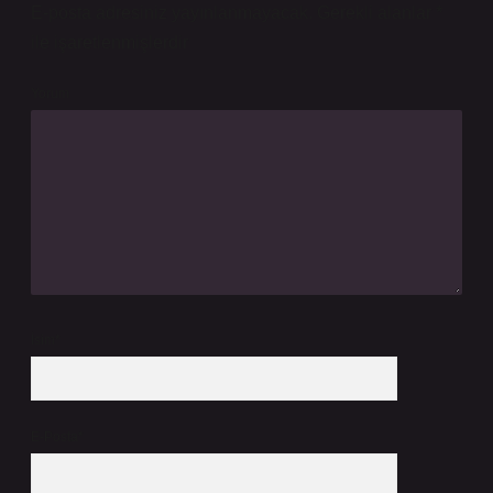
E-posta adresiniz yayınlanmayacak.
Gerekli alanlar
*
ile işaretlenmişlerdir
Yorum
İsim*
E-Posta*