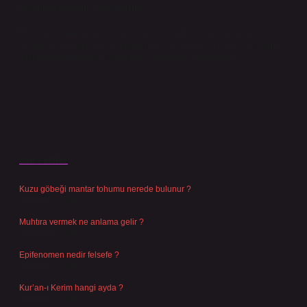
sorumluluğu kabul etmiş sayılırlar.
Hukuka ve yasal düzenlemelere aykırı olduğunu düşündüğünüz
içerikleri,
backlinkpanelicomtr@gmail.com
adresine bildirmeniz halinde,
ilgili içerikler yasal süre içerisinde sitemizden kaldırılacaktır.
Son Yazılar
Kuzu göbeği mantar tohumu nerede bulunur ?
Ağustos 8, 2026
Muhtıra vermek ne anlama gelir ?
Ağustos 7, 2026
Epifenomen nedir felsefe ?
Ağustos 6, 2026
Kur’an-ı Kerim hangi ayda ?
Ağustos 6, 2026