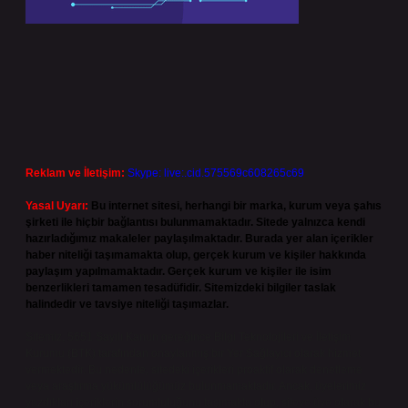
Reklam ve İletişim:
Skype: live:.cid.575569c608265c69
Yasal Uyarı:
Bu internet sitesi, herhangi bir marka, kurum veya şahıs
şirketi ile hiçbir bağlantısı bulunmamaktadır. Sitede yalnızca kendi
hazırladığımız makaleler paylaşılmaktadır. Burada yer alan içerikler
haber niteliği taşımamakta olup, gerçek kurum ve kişiler hakkında
paylaşım yapılmamaktadır. Gerçek kurum ve kişiler ile isim
benzerlikleri tamamen tesadüfidir. Sitemizdeki bilgiler taslak
halindedir ve tavsiye niteliği taşımazlar.
Sitemiz, 5651 Sayılı Kanun gereğince Bilgi Teknolojileri ve İletişim
Kurumu (BTK) tarafından onaylanmış bir Yer Sağlayıcı olarak hizmet
vermektedir. Bu nedenle, sitedeki içerikleri proaktif olarak denetleme
veya araştırma yükümlülüğümüz bulunmamaktadır. Ancak, üyelerimiz
yazdıkları içeriklerin sorumluluğunu taşımakta olup, siteye üye olarak bu