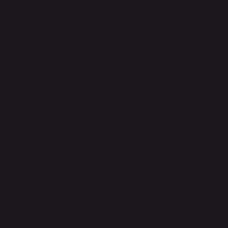
Derinlemesine Bir İnceleme
V kayış deyince aklınıza ne geliyor? Belki de otomobil
motorlarının içine yerleştirilen kayışlar, belki de
endüstriyel makinelerde kullanılan dayanıklı parçalar.
Ama gelin, bu kayışların kullanım alanlarını, erkeklerin
veri odaklı yaklaşımıyla ve kadınların duygusal,
toplumsal etkilerle olan bağını inceleyelim. Hadi, hep
birlikte farklı açılardan bakalım ve fikir alışverişinde
bulunalım!
V Kayış Nedir ve Nerelerde Kullanılır?
V kayış, genellikle düz değil, “V” şeklinde kesilmiş bir
kayış türüdür ve gücü bir noktadan başka bir noktaya
iletmek için kullanılır. V kayışları, özellikle otomobil,
endüstriyel makineler, jeneratörler, pompa sistemleri