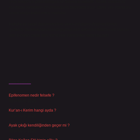
veya araştırma yükümlülüğümüz bulunmamaktadır. Ancak, üyelerimiz
yazdıkları içeriklerin sorumluluğunu taşımakta olup, siteye üye olarak bu
sorumluluğu kabul etmiş sayılırlar.
Hukuka ve yasal düzenlemelere aykırı olduğunu düşündüğünüz
içerikleri,
backlinkpanelicomtr@gmail.com
adresine bildirmeniz halinde,
ilgili içerikler yasal süre içerisinde sitemizden kaldırılacaktır.
Son Yazılar
Epifenomen nedir felsefe ?
Ağustos 6, 2026
Kur’an-ı Kerim hangi ayda ?
Ağustos 6, 2026
Ayak çıkığı kendiliğinden geçer mi ?
Ağustos 5, 2026