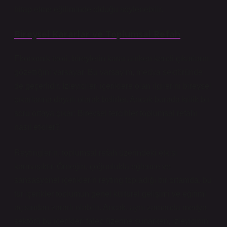
hitap etme eğiliminde olduğu söylenebilir.
Bireysel Kararlar ve Toplumsal Refah
Ekonomik teori, bireylerin karar alırken kendi çıkarlarını
gözettiğini varsayar. Bu varsayım, medya sektöründe
de geçerlidir. İzleyiciler, içeriklere olan ilgilerini bireysel
çıkarlarına dayalı olarak belirler. Ancak burada kritik bir
soru ortaya çıkar: Bireysel tercihler toplumsal refahı
nasıl etkiler?
Reytinglerin, toplumsal refah üzerindeki etkisi
karmaşıktır. Örneğin, çoğunlukla eğlence ve
sansasyonel içeriklerin reyting topladığı bir ortamda, bu
tür içerikler toplumun genel kültürel gelişimi ve eğitimi
açısından zararlı olabilir. Ancak, aynı zamanda medya
sektörü bu içerikleri talep üzerine sunarken, izleyicinin