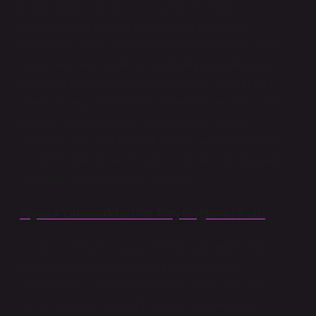
Bugün, medya dünyası ve özellikle reytingler,
ekonominin önemli bir parçası haline gelmiştir.
Reytingler, yalnızca televizyon programlarının ya da
dijital içeriklerin başarısını belirlemekle kalmaz, aynı
zamanda şirketlerin stratejik kararlarını şekillendirir,
izleyici kitlesinin taleplerini yönlendirir ve dolayısıyla
ekonomi üzerinde büyük etkiler yaratır. Yabani
reytingler, yani doğal olarak oluşan, manipülasyonla
şekillendirilmeyen reytingler, bu dinamikleri anlamak
açısından kritik bir öneme sahiptir.
Piyasa Dinamikleri ve Reytinglerin Rolü
Yabani reytingler, piyasa ekonomisinin temel yapı
taşlarından biri olarak kabul edilebilir. Medya
sektöründeki şirketler, genellikle izleyici kitlesinin
ilgisini çekecek içerikler üretmeye çalışırken, bu