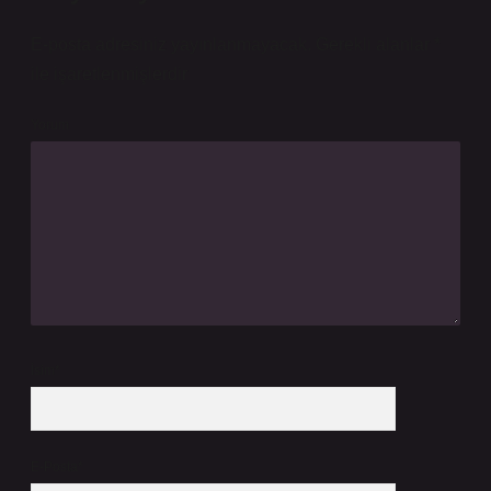
E-posta adresiniz yayınlanmayacak.
Gerekli alanlar
*
ile işaretlenmişlerdir
Yorum
İsim*
E-Posta*