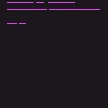
Ekonomik Perspektiften Bir Analiz
Kaynakların Sınırlılığı ve Seçimlerin
Sonuçları
Ekonomi bilimi, sınırlı kaynaklar ve bu kaynakların nasıl
en verimli şekilde kullanılacağına dair yapılan tercihler
üzerine yoğunlaşır. Bu bağlamda, her bireysel ve
toplumsal karar, sonuçlarıyla birlikte, kaynakların nasıl
dağılacağına ve sonrasında oluşacak piyasa
dinamiklerine etki eder. Bu, insanların seçimlerinin,
yalnızca kişisel yaşamları değil, toplumsal refahı da
etkileme potansiyeline sahip olduğunun bir
göstergesidir. Ekonomistler, her bir tercihi hem bireysel
hem de toplumsal düzeyde inceleyerek, bu tercihlerle
bağlantılı maliyetleri ve faydaları değerlendirirler.