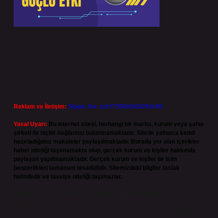
Reklam ve İletişim:
Skype: live:.cid.575569c608265c69
Yasal Uyarı:
Bu internet sitesi, herhangi bir marka, kurum veya şahıs
şirketi ile hiçbir bağlantısı bulunmamaktadır. Sitede yalnızca kendi
hazırladığımız makaleler paylaşılmaktadır. Burada yer alan içerikler
haber niteliği taşımamakta olup, gerçek kurum ve kişiler hakkında
paylaşım yapılmamaktadır. Gerçek kurum ve kişiler ile isim
benzerlikleri tamamen tesadüfidir. Sitemizdeki bilgiler taslak
halindedir ve tavsiye niteliği taşımazlar.
Sitemiz, 5651 Sayılı Kanun gereğince Bilgi Teknolojileri ve İletişim
Kurumu (BTK) tarafından onaylanmış bir Yer Sağlayıcı olarak hizmet
vermektedir. Bu nedenle, sitedeki içerikleri proaktif olarak denetleme