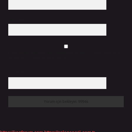
Web Sitesi
Daha sonraki yorumlarımda kullanılması için adım, e-posta adresim ve
site adresim bu tarayıcıya kaydedilsin.
9 - 5 kaçtır?
*