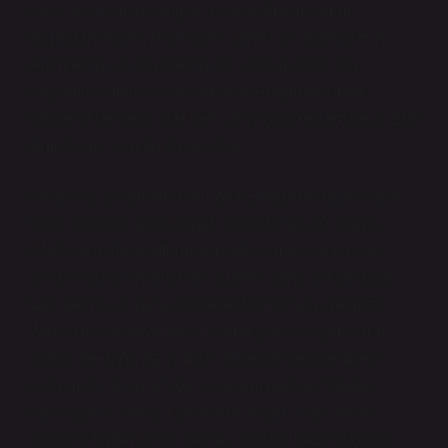
süreçte oluşan reytingler, piyasa dinamiklerini
doğrudan etkiler. Reytingler, genellikle tüketicilerin
tercihlerinin ve taleplerinin bir yansımasıdır. Bu
bağlamda, medya içerikleri talep doğrultusunda
şekillenir ve belirli içerikler daha fazla reklam geliri elde
etmek amacıyla ön plana çıkar.
Ancak piyasa dinamiklerinde reytinglerin sadece arz-
talep ilişkisiyle açıklanması eksik bir analiz olurdu.
Özellikle dijital platformların yükselmesiyle birlikte,
izleyici kitlesinin tercihleri giderek daha veriye dayalı
hale gelmiş ve daha kişiselleştirilmiş hale gelmiştir.
Yani, bireysel tercihler ön plana çıktıkça, içeriklerin
üretimi de daha fazla mikro düzeyde şekillenmeye
başlamıştır. Bu noktada, ekonomi perspektifinden
bakıldığında, medya şirketlerinin yalnızca kitlesel
izleyiciyi hedef almak yerine, spesifik hedef kitlelere