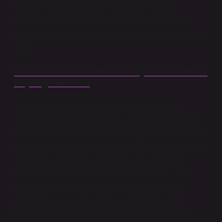
tercihine saygı gösterir ve ekonomik bir model
oluşturur. Bu durumda, toplumsal refah ile bireysel
tercihler arasında bir denge kurulması gerektiği ortaya
çıkar.
Gelecekteki Ekonomik Senaryolar ve Yabani
Reytinglerin Rolü
Yabani reytinglerin gelecekte nasıl şekilleneceği,
medya dünyasındaki teknolojik gelişmelerle doğrudan
ilişkilidir. Yapay zeka ve veri analitiği gibi yeni araçların
kullanımı, bireysel tercihlerle uyumlu içerikler üretmeyi
daha da kolaylaştıracak. Ancak bu aynı zamanda
medyanın monolitik hale gelmesine ve çeşitliliğin
azalmasına yol açabilir. Bu tür bir eğilim, medya
şirketlerinin içeriklerini izleyicinin her bir bireysel
tercihini hedefleyecek şekilde kişiselleştirmeleriyle