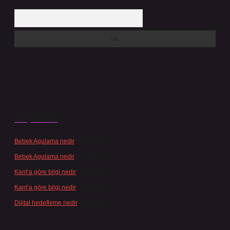
Arama
Son yorumlar
Bebek Agulama nedir
için
admin
Bebek Agulama nedir
için
Öykü
Kant’a göre bilgi nedir
için
admin
Kant’a göre bilgi nedir
için
Şengül
Dijital hedefleme nedir
için
admin