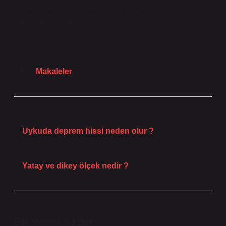
profesyonellerinin üzerinde düşünmesi gereken bir
konu olarak kalacaktır.
Tarih:
Makaleler
Önceki Yazı
Uykuda deprem hissi neden olur ?
Sonraki Yazı
Yatay ve dikey ölçek nedir ?
Bir yanıt yazın