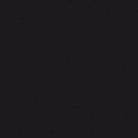
yetiştirmelidir. Öğrenme süreci, öğrencilerin yalnızca 
ve onlara değer katmalarına olanak tanır. Eğitimde yar
değil, aynı zamanda toplumsal bilinç ve sorumluluk duy
Öğrenme Stilleri ve Eleştirel Düşünme
Eğitimde, her bireyin farklı bir öğrenme tarzına sahip o
Her öğrencinin öğrenme süreci, kendine özgüdür. Bazı öğ
öğrenicilerdir. Bu farklılık, öğretmenlerin derslerini ha
gerektirir.
Öğrenme stillerinin tanınması, eğitimin daha etkili ha
tarzlarına göre daha iyi öğrenirler. Bu nedenle, öğret
öğrenme stillerine göre derslerin içeriğini ve sunumunu
fırsatları sunarak onları daha derinlemesine düşünme
Eleştirel düşünme de eğitimde yargılamanın sevk ve ida