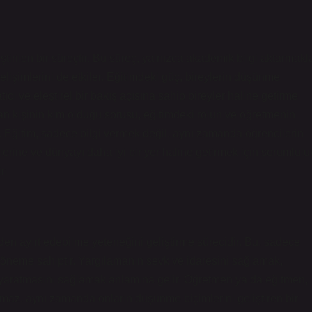
ştirilen bir süreçtir. Bu süreç, yalnızca akademik bilgi aktarmakl
lişimlerini de etkiler. Eğitimdeki güç, bireylerin düşünme
cı ve eleştirel bir bakış açısına sahip bireyler haline getirme
an kişinin kim olduğu sorusu, eğitimdeki rolün ve öğretmenin
. Eğitim, sadece bilgi vermek değil, aynı zamanda öğrencilerin
elerine ve dünyayı daha iyi bir yer haline getirmek için sorumlulu
r.
üden ayırt edebilme yeteneğini geliştirme sürecidir. Bu, sadece
r öneme sahiptir. Yargılamanın sevk ve idaresini sağlamak,
r yaratmasını sağlamak anlamına gelir. Öğretmen ya da eğitmen,
lmaz, aynı zamanda onların düşünme biçimlerini geliştiren bir