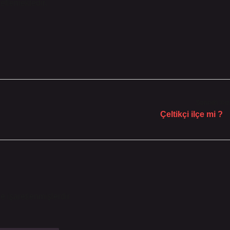
deflemektedir.
Sonraki Yaz
Çeltikçi ilçe mi ?
le işaretlenmişlerdir