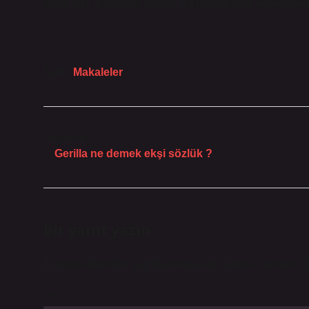
daha adil, bilinçli ve yaratıcı bir toplum inşa etmeyi he
Tarih:
Makaleler
Önceki Yazı
Gerilla ne demek ekşi sözlük ?
Bir yanıt yazın
E-posta adresiniz yayınlanmayacak.
Gerekli alanlar
*
i
Yorum