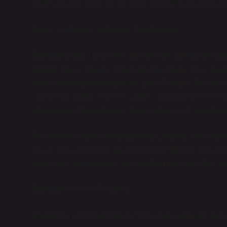
etkileşimlerini daha verimli hale getirebilir, ancak bu te
Başarı Hikâyeleri ve Güncel Araştırmalar
Eğitimde başarı, genellikle öğrencilerin öğretmenlerinin
ölçülür. Birçok başarılı eğitim örneği, öğrencilerin düş
artıran pedagojik yaklaşımları içerir. Örneğin, Finlan
süreçlerini kontrol etme ve yaratıcı düşünme becerilerin
öğrencilerin düşünmelerini teşvik eder, onları kendi çöz
Son yıllarda yapılan araştırmalar da, öğrencilerin öğre
başarılarını arttırdığını göstermektedir. Öğrencilerin 
biçimlerini sorgulamaları ve geliştirilmeleri gerektiği v
Eğitimde Gelecek Trendleri
Eğitimdeki gelecek trendleri, teknolojinin etkisiyle dah