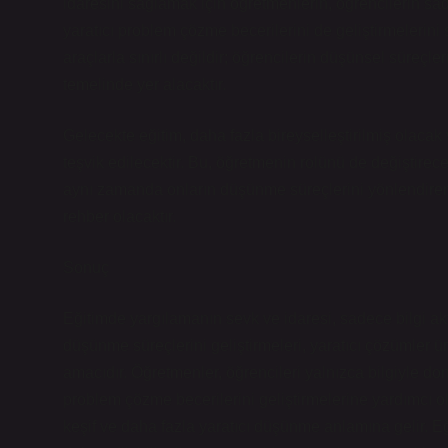
idaresini sağlamak için öğretmenlerin, öğrencilerin sa
yaratıcı problem çözme becerilerini de geliştirmelerini
araçlarla sınırlı değildir; öğrencilerin düşünsel süreçl
temelinde yer alacaktır.
Gelecekte eğitim, daha fazla bireyselleştirilmiş olacak
teşvik edilecektir. Bu, öğretmenin rolünü de değiştirecek
aynı zamanda onların düşünme süreçlerini yönlendire
rehber olacaktır.
Sonuç
Eğitimde yargılamanın sevk ve idaresi, sadece bilgi ak
düşünme süreçlerini geliştirmeleri, yaratıcı çözümler üre
amacıdır. Öğretmenler, öğrencileri yalnızca bilgiyle 
problem çözme becerilerini geliştirmelerine yardımcı 
keşif ve daha fazla yaratıcı düşünme anlamına gelir. E