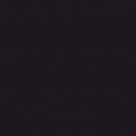
kendi yaşamlarını değil, çevrelerindeki toplumu da anlamalarına
gılamanın sevk ve idaresi, sadece bireylerin bilgi edinmesini
gusunun geliştirilmesini de içerir.
lduğu gerçeği, öğretim yöntemlerinin çeşitlenmesini gerektirir.
renciler görsel öğrenicilerken, bazıları işitsel ya da kinestetik
zırlarken öğrencilere hitap edecek çeşitli yöntemler kullanmaların
le gelmesini sağlar. Öğrenciler, kendilerine uygun öğrenme
menin rolü sadece bilgi aktarmak değil, aynı zamanda öğrencileri
 şekillendirmektir. Bu noktada, öğrencilere çeşitli öğrenme
ye ve öğrenmeye teşvik etmek büyük önem taşır.
resini sağlayan bir beceri olarak öne çıkar. Eleştirel düşünme,