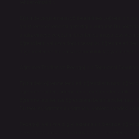
rehber olmalıdır.
Eğitimde yargılamanın yönlendirilmesi, öğrencinin sad
geliştirerek öğrenmesi gerektiğini vurgular. Bu noktada,
analiz etmeye ve çözüm önerileri sunmaya teşvik etmeli
öğrencilerin yalnızca doğru cevapları öğrenmeleri deği
düşünmeleri ve toplumsal sorumluluk taşıyan bireyler o
Öğrenme Teorileri ve Pedagojinin Toplumsal Boyutları
Eğitimdeki öğrenme teorileri, öğrencilerin nasıl öğrend
öğrenme teorileri, öğrencilerin çevrelerinden aldıkları b
öğrenme teorileri ise öğrencilerin belirli tepkileri nasıl ö
Bu teoriler, öğretmenin öğrenciyi yönlendirmedeki rolünü
Pedagoji, yalnızca bilgiyi aktarmanın ötesinde, öğrencile
bireyleri toplumsal sorumluluk taşıyan, çevreleriyle et