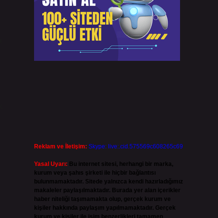
a
k
Reklam ve İletişim:
Skype: live:.cid.575569c608265c69
Yasal Uyarı:
Bu internet sitesi, herhangi bir marka,
kurum veya şahıs şirketi ile hiçbir bağlantısı
bulunmamaktadır. Sitede yalnızca kendi hazırladığımız
makaleler paylaşılmaktadır. Burada yer alan içerikler
haber niteliği taşımamakta olup, gerçek kurum ve
kişiler hakkında paylaşım yapılmamaktadır. Gerçek
kurum ve kişiler ile isim benzerlikleri tamamen