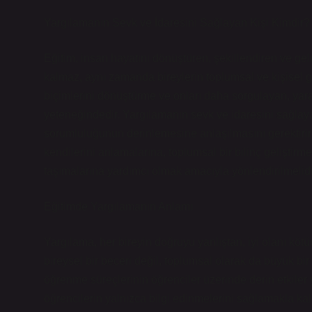
Yargılamanın Sevk ve İdaresini Sağlayan Kişi Kimdir?
Eğitim, insan hayatını dönüştüren, şekillendiren ve geli
kalmaz, aynı zamanda bireylerin toplumsal ve kişisel ge
biçimlerini dönüştürme ve onları daha sorgulayan, yaratı
yeteneğindedir. Yargılamanın sevk ve idaresini sağlay
sorumluluğunun derinlemesine anlaşılmasını gerektirir
kendilerini anlamalarına, toplumsal bir bilinç geliştirm
taşımalarına yardımcı olmak amacıyla yönlendirilmelidi
Eğitimde Yargılamanın Anlamı
Yargılama, her bireyin doğruyu yanlıştan, iyi olanı köt
bireysel bir beceri değil, toplumsal olarak da büyük bi
öğrenme süreçlerinin öğrenciler üzerinde derin etkile
öğrencilerin yalnızca bilgi edinmelerini sağlamakla ka