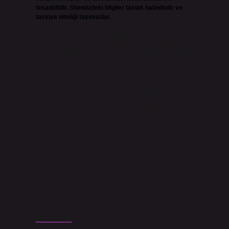
tesadüfidir. Sitemizdeki bilgiler taslak halindedir ve
tavsiye niteliği taşımazlar.
Sitemiz, 5651 Sayılı Kanun gereğince Bilgi Teknolojileri
ve İletişim Kurumu (BTK) tarafından onaylanmış bir Yer
Sağlayıcı olarak hizmet vermektedir. Bu nedenle, sitedeki
içerikleri proaktif olarak denetleme veya araştırma
yükümlülüğümüz bulunmamaktadır. Ancak, üyelerimiz
yazdıkları içeriklerin sorumluluğunu taşımakta olup, siteye
üye olarak bu sorumluluğu kabul etmiş sayılırlar.
Hukuka ve yasal düzenlemelere aykırı olduğunu
düşündüğünüz içerikleri,
backlinkpanelicomtr@gmail.com
adresine bildirmeniz halinde, ilgili içerikler yasal süre
içerisinde sitemizden kaldırılacaktır.
Son Yazılar