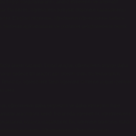
u bilgiyi sorgulamalarını, analiz etmelerini ve alternatif
ar. Bu beceri, öğrencilerin bireysel düşünme kapasitelerini
e getirir. Eleştirel düşünme, öğretmenin öğrencilerine sadece
fikirlerini açıklamalarını ve çözümler geliştirmelerini teşvik
fazla önem kazandı. Dijital araçlar, öğrencilerin bilgiye daha
knoloji sadece bir araçtır; asıl önemli olan, bu teknolojinin
 Teknoloji, öğrencilere farklı öğrenme stillerine uygun içerikler
ı verir.
lar, öğrenmenin daha erişilebilir ve daha etkileşimli hale
amalar aracılığıyla kendi hızlarında öğrenebilir, öğretmenlerle
aynaklarına kolayca ulaşabilirler. Bu, öğrenme sürecinin daha
 teknoloji kullanımı, öğretmenlerin öğrencilerle olan