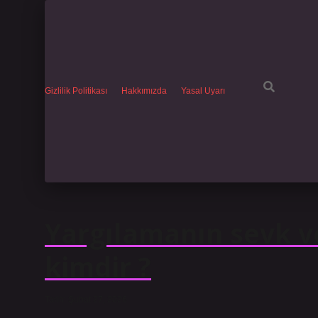
Gizlilik Politikası
Hakkımızda
Yasal Uyarı
Yargılamanın sevk ve
kimdir ?
Tarih: Şubat 27, 2026