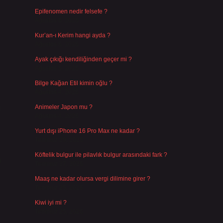
Epifenomen nedir felsefe ?
Ağustos 6, 2026
Kur’an-ı Kerim hangi ayda ?
Ağustos 6, 2026
Ayak çıkığı kendiliğinden geçer mi ?
Ağustos 5, 2026
Bilge Kağan Etil kimin oğlu ?
Ağustos 4, 2026
ı
Animeler Japon mu ?
Ağustos 4, 2026
Yurt dışı iPhone 16 Pro Max ne kadar ?
Temmuz 29, 2026
Köftelik bulgur ile pilavlık bulgur arasındaki fark ?
n
Temmuz 27, 2026
Maaş ne kadar olursa vergi dilimine girer ?
Temmuz 25, 2026
Kiwi iyi mi ?
Temmuz 25, 2026