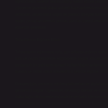
öğrencilerin sadece verilen bilgiyi kabul etmek yerine, b
çözümler önererek daha anlamlı hale getirmelerini sağl
arttırarak, onları daha özgür ve yaratıcı bireyler halin
doğru cevapları vermek yerine, soruları sorgulamalarını, 
etmesini gerektirir.
Teknolojinin Eğitime Etkisi
Teknolojinin eğitimdeki rolü, son yıllarda giderek daha 
hızlı ve çeşitli şekillerde erişmelerini sağlar. Ancak, te
pedagojik bir yaklaşımla nasıl kullanıldığını anlamaktır.
sunma ve onları daha interaktif bir şekilde eğitme imkân
Günümüzde, çevrimiçi eğitim platformları ve dijital araç
gelmesini sağlar. Öğrenciler, çevrimiçi dersler ve uygul
daha fazla etkileşimde bulunabilir ve farklı öğrenme k
kişiselleştirilmiş hale gelmesine olanak tanır. Eğitimde