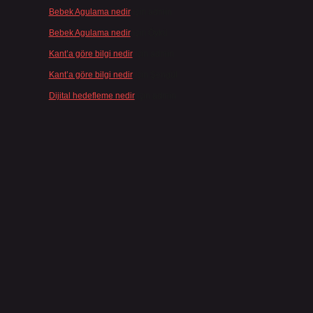
Bebek Agulama nedir
için
admin
Bebek Agulama nedir
için
Öykü
Kant’a göre bilgi nedir
için
admin
Kant’a göre bilgi nedir
için
Şengül
Dijital hedefleme nedir
için
admin