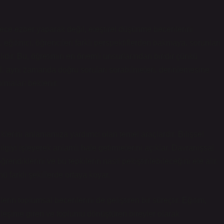
ece ezber yaparak değil, eleştirel düşünme becerilerini
 eğitimci, öğrencileri farklı perspektiflerden bakmaya, sorunları
dir. Bu, öğretimin en önemli unsurlarından biridir çünkü
l, aynı zamanda doğru soruları sorabilmeleri, derinlemesine
lmaları beklenir.
iklerini anlamamıza yardımcı olan temel araçlardır. Bilişsel
ilgiyi işleyerek anlamlı hale getirmelerini açıklar. Davranışsal
ğrendiklerini ve bu tepkilerin nasıl pekiştirilebileceğini ele alır.
 farklı şekillerde ortaya koyar.
rin toplumsal becerilerini de geliştiren bir süreçtir. Eğitim,
kileşime giren ve toplumu dönüştüren bireyler olarak