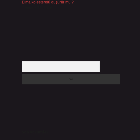
Elma kolesterolü düşürür mü ?
Temmuz 25, 2026
Arama
Son yorumlar