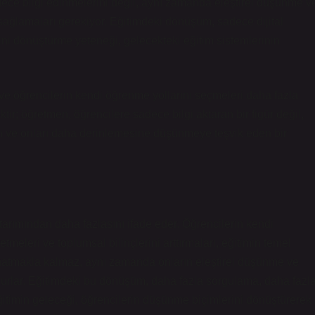
dece bilgi edinmelerini değil, aynı zamanda eleştirel düşünme v
 sağlamaları gerekiyor. Eğitimdeki dönüşüm, sadece dijital
erini dönüştürme yeteneği, gelecekteki eğitim sistemlerinin
 ve öğrencilerin kendi öğrenme yollarını seçmeleri daha fazla
tir; öğretmen, öğrencilere sadece bilgi aktaran bir figür değil,
n ve onları daha derinlemesine düşünmeye teşvik eden bir
tarımından daha fazlasını ifade eder. Öğrencilerin kendi
tmeleri ve toplumsal bilinçlerini arttırmaları, eğitimin temel
donatmakla kalmaz, aynı zamanda onların eleştirel düşünme ve
olurlar. Eğitimdeki bu dönüşüm, daha fazla sorgulama, daha fazl
ğitimin geleceği, öğrencilerin düşünme biçimlerini dönüştürerek