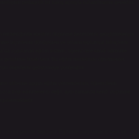
knolojinin pedagojik bir bakış açısıyla kullanılmasını gerektirir.
 rehberliğinde eleştirel düşünme becerilerini geliştirmeleriyle
ünme biçimlerini dönüştüren ve onların toplumsal bilinçlerini
diya’da uygulanan eğitim sistemi, öğrencilere kendi öğrenme
i geliştirme fırsatı tanır. Bu eğitim modelinde öğretmenler,
üm önerilerini geliştirmeye yönlendirir.
nme stillerine uygun eğitim yöntemlerinin, öğrencilerin
yalnızca bilgi edinmelerini değil, aynı zamanda kendi düşünme
urgulanmaktadır.
a hızlı bir şekilde değişiyor. Eğitimde yargılamanın sevk ve