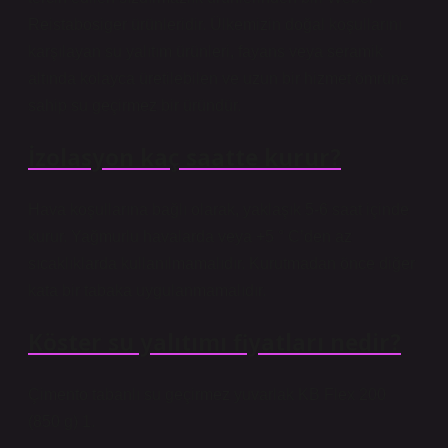
Reistabosiger ürünleridir. Ülkemizin doğal koşullarını
karşılayan su yalıtım ürünleri, fayans veya seramik
altında kolayca üretilebilen ve uzun bir hizmet ömrüne
sahip su geçirmez bir üründür.
İzolasyon kaç saatte kurur?
Hava koşullarına bağlı olarak, yaklaşık 5-6 saat içinde
kurur. Yağmurlu havalarda veya +5 ° C’den az
sıcaklıklarda kullanılmamalıdır. Kurutmadan önce diğer
kata bir tabaka uygulanmamalıdır.
Köster su yalıtımı fiyatları nedir?
Çimento tabanlı su geçirmez yuvarlak KB Flex 200
(850 g) 1.