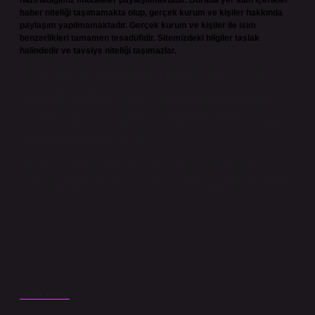
hazırladığımız makaleler paylaşılmaktadır. Burada yer alan içerikler
haber niteliği taşımamakta olup, gerçek kurum ve kişiler hakkında
paylaşım yapılmamaktadır. Gerçek kurum ve kişiler ile isim
benzerlikleri tamamen tesadüfidir. Sitemizdeki bilgiler taslak
halindedir ve tavsiye niteliği taşımazlar.
Sitemiz, 5651 Sayılı Kanun gereğince Bilgi Teknolojileri ve İletişim
Kurumu (BTK) tarafından onaylanmış bir Yer Sağlayıcı olarak hizmet
vermektedir. Bu nedenle, sitedeki içerikleri proaktif olarak denetleme
veya araştırma yükümlülüğümüz bulunmamaktadır. Ancak, üyelerimiz
yazdıkları içeriklerin sorumluluğunu taşımakta olup, siteye üye olarak bu
sorumluluğu kabul etmiş sayılırlar.
Hukuka ve yasal düzenlemelere aykırı olduğunu düşündüğünüz
içerikleri,
backlinkpanelicomtr@gmail.com
adresine bildirmeniz halinde,
ilgili içerikler yasal süre içerisinde sitemizden kaldırılacaktır.
Son Yazılar