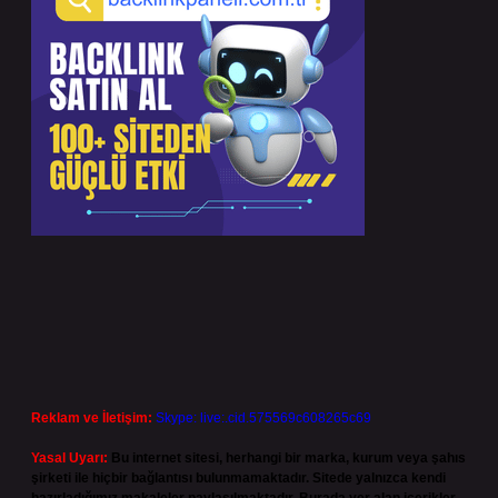
Reklam ve İletişim:
Skype: live:.cid.575569c608265c69
Yasal Uyarı:
Bu internet sitesi, herhangi bir marka, kurum veya şahıs
şirketi ile hiçbir bağlantısı bulunmamaktadır. Sitede yalnızca kendi