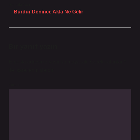
Sonraki Yazı
Burdur Denince Akla Ne Gelir
Bir yanıt yazın
E-posta adresiniz yayınlanmayacak.
Gerekli alanlar
*
ile işaretlenmişlerdir
Yorum