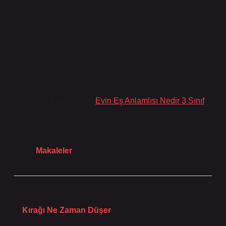
Sukes kullanımı üç kata yerleştirilir. İlk astar taban için,
suklar yaklaşık %50 su ile seyreltilir ve yüzeye
uygulanır. İkinci kat için Sukes %25 su ile seyreltilir ve
üçüncü kat %10-15 su ile seyreltilir ve yüzeye
uygulanır. Zeminler arasındaki bekleme süresi en az 6
saattir.
Tavsiyeli Bağlantılar:
Evin Eş Anlamlısı Nedir 3 Sınıf
Tarih:
Makaleler
Önceki Yazı
Kırağı Ne Zaman Düşer