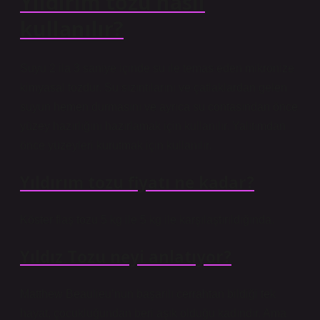
Yıldırım tozu nasıl
kullanılır?
Suyu 2 ila 3 saniye içinde su ile temas eden mikronize
kimyasal tozdur. Su sızıntılarını ve çatlaklardan gelen
suyun hemen durmasını ve ayrıca su contasından önce
yüzey hazırlığını hazırlamak için kullanılır. Yalıtımdan
önce yüzeyleri kurutmak için kullanılır.
Yıldırım tozu fiyatı ne kadar?
Köster flaş tozu 5 kg ile 5 kg ile karşılaştırıldığında.
Yıldız Tozu neyi anlatıyor?
Matthew Beaulieu’nun başarılı cerrahtan bildiği tek
hayat, çocukluğundan beri aşık olduğu kadındır. Ama