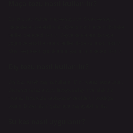
Maça tozu nasıl kullanılır?
Su, süt, çay, kahve, meyve suyu vb. Sıcak ve soğuk
içeceklerle tüketebilirsiniz. Özel smoothie ve milkshake
tarifleri deneyebilirsiniz. Meyve salatalarında veya
yoğurt ve yulaf ile kabuk tariflerinizde kullanabilirsiniz.
Müsli ve protein çubuklarının yapımı için seçebilirsiniz.
Dış tozu nasıl kullanılır?
Diş tozunu tek başına kullanın: Diş fırçanızı suda tutun.
Daha sonra fazla suyu fırçaya sallayın ve ıslak diş
fırçanızı fırça tozla kaplayacak şekilde bir bardağa
batırın. Dişlerinizi fırçalamaya başlayabilirsiniz.
Su kes nasıl uygulanır?