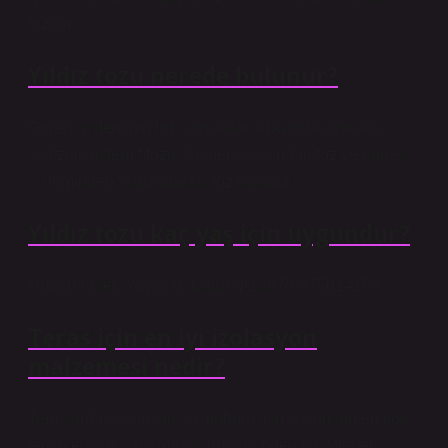
tozdur.
Yıldız tozu nerede bulunur?
Güneş sisteminin toz kaynakları arasında kuyruklu
yıldızlar, asteroit tozu, Kuiper kayışından toz ve güneş
sisteminden yıldızlararası toz bulunur.
Yıldız tozu kaç yaş için uygundur?
Ürün Bilgileri Yayınları ISISBN-13978-975014159
Teras için en iyi izolasyon
malzemesi nedir?
Teraslarda kullanılan su mühürü için kullanılan en çok
tercih edilen sızdırmazlık ürünlerinden biri Weber -