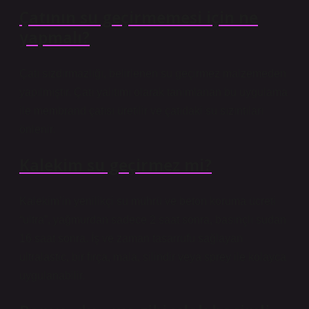
Çatının su geçirmemesi için ne
yapmalı?
Çatı sızdırmazlığı, belirlenen su geçirmez malzemeden
yapılmıştır. Çatı yalıtımı olarak tanımlanan bu uygulama
ile membrand çatısı üretilir ve çatıdaki su sızıntıları
önlenir.
Kalekim su geçirmez mi?
Kalekim’in yenilikçi su mührü ve beton koruma ücreti
“ultra”, yağmurdan sadece 2 saat sonra, basınçlı sudan
16 saat sonra. İş ve zaman tasarrufu sağlayan
ultralastic, bir fırça, mala, silindir veya sprey ile kolayca
uygulanabilir.