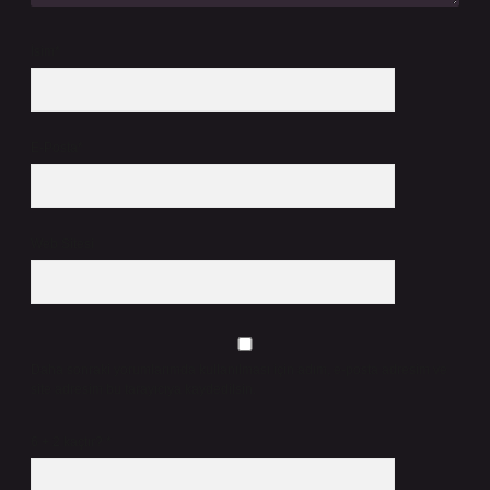
İsim*
E-Posta*
Web Sitesi
Daha sonraki yorumlarımda kullanılması için adım, e-posta adresim ve
site adresim bu tarayıcıya kaydedilsin.
6 + 2 kaçtır?
*