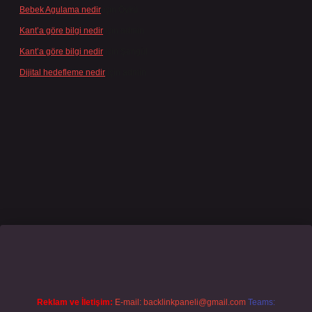
Bebek Agulama nedir
için
Öykü
Kant’a göre bilgi nedir
için
admin
Kant’a göre bilgi nedir
için
Şengül
Dijital hedefleme nedir
için
admin
casino giriş
grandoperabet
www.betexper.xyz/
Reklam ve İletişim:
E-mail:
backlinkpaneli@gmail.com
Teams: