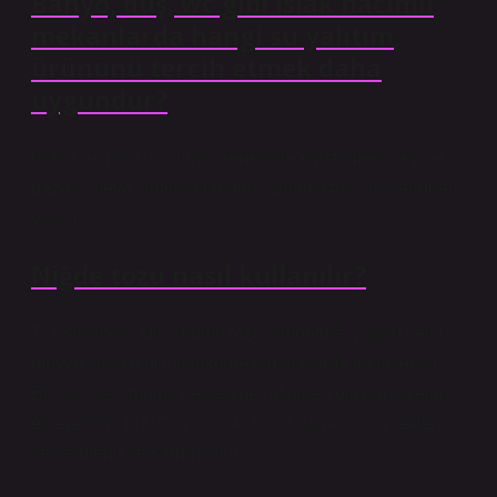
Banyo, duş, wc gibi ıslak hacimli
mekanlarda hangi su yalıtım
ürününü tercih etmek daha
uygundur?
Islak hacmin su contası genellikle elastomerik reçine
bazdan veya çimento tabanlı sızdırmazlık ürünlerinden
yapılır.
Niğde tozu nasıl kullanılır?
Toz şeklinde: Mil tohumu tozu, smoothie, yoğurt veya
meyve suyu gibi içeceklerle karıştırılarak tüketilebilir.
Bu şekilde, günlük beslenme rutinine kolayca tüketim
ekleyebilirsiniz. Çay olarak: Sıcak suya iğ çayı eklenir
ve demlenir ve sarhoş olur.