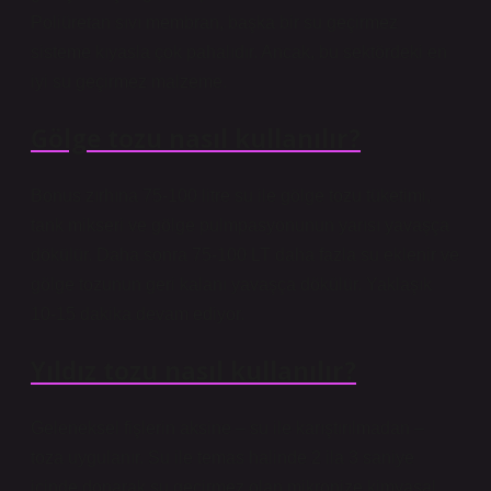
Poliüretan sıvı membran, başka bir su geçirmez
sisteme kıyasla çok pahalıdır. Ancak, bu sektördeki en
iyi su geçirmez malzeme.
Gölge tozu nasıl kullanılır?
Bonus zırhına 75-100 litre su ile gölge tozu tüketimi,
tank mikseri ve gölge pulmpasyonunun yarısı yavaşça
dökülür. Daha sonra 75-100 LT daha fazla su eklenir ve
gölge tozunun geri kalanı yavaşça dökülür. Yaklaşık
10-15 dakika devam ediyor.
Yıldız tozu nasıl kullanılır?
Geleneksel fişlerin aksine – su ile karıştırılmadan –
toza uygulanır. Su ile temas halinde 2 ila 3 saniye
içinde donarak su geçirmez olan mikronize kimyasal