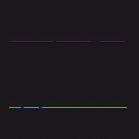
böyle büyük bir aşk için bile, her şey tozlu değil. El ve
Matt ne kadar isterse isterse olsun bir oğlu olamaz.
Çünkü Elle’nin hamileliği sağlıklı bir şekilde bitmiyor.
Köster izolasyon nasıl uygulanır?
İçindeki veya açık havada yatay ve dikey yüzeylerin su
contasında pozitif taraftan (su yönünden) uygulanır. Su
-suz, ancak su buharı geçirgendir. Uygulama basittir ve
uygulama miktarı yüksektir. Tüketim: Uygulama alanına
göre, yaklaşık 2.0 ila 4,0 kg/m2 (karışım) kullanılmalıdır.
En iyi su yalıtım malzemesi nedir?
Poliüretan -akışkan membranın sızdırmazlık sistemi
düz çatı alanında kullanılır ve hava koşullarına karşı
geniş bir açıklığa sahiptir. Su Sızdırmazlık Sistemi