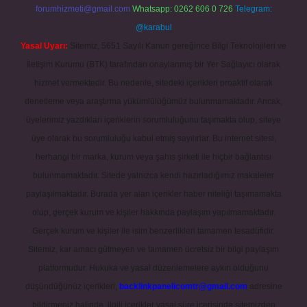
forumhizmeti@gmail.com
Whatsapp: 0262 606 0 726
Telegram:
@karabul
Yasal Uyarı:
Sitemiz, 5651 Sayılı Kanun gereğince Bilgi Teknolojileri ve
İletişim Kurumu (BTK) tarafından onaylanmış bir Yer Sağlayıcı olarak
hizmet vermektedir. Bu nedenle, sitedeki içerikleri proaktif olarak
denetleme veya araştırma yükümlülüğümüz bulunmamaktadır. Ancak,
üyelerimiz yazdıkları içeriklerin sorumluluğunu taşımakta olup, siteye
üye olarak bu sorumluluğu kabul etmiş sayılırlar. Bu internet sitesi,
herhangi bir marka, kurum veya şahıs şirketi ile hiçbir bağlantısı
bulunmamaktadır. Sitede yalnızca kendi hazırladığımız makaleler
paylaşılmaktadır. Burada yer alan içerikler haber niteliği taşımamakta
olup, gerçek kurum ve kişiler hakkında paylaşım yapılmamaktadır.
Gerçek kurum ve kişiler ile isim benzerlikleri tamamen tesadüfidir.
Sitemiz, kar amacı gütmeyen ve tamamen ücretsiz bir bilgi paylaşım
platformudur. Hukuka ve yasal düzenlemelere aykırı olduğunu
düşündüğünüz içerikleri,
backlinkpanelicomtr@gmail.com
adresine
bildirmeniz halinde, ilgili içerikler yasal süre içerisinde sitemizden