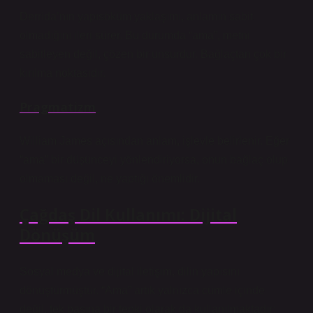
Derrida’nın yapısöküm yaklaşımı, anlamın sabit
olmadığını ileri sürer. Bu durumda “ama”, metni
sabitleyen değil, çözen bir unsurdur. Bağlaçtan çok bir
kırılma noktasıdır.
Pragmatizm
William James açısından anlam, işlevle belirlenir. Eğer
“ama” bir düşünceyi yönlendiriyorsa, onun bağlaç olup
olmaması değil, ne yaptığı önemlidir.
Çağdaş Dil Kullanımı: Dijital
Dönüşüm
Sosyal medya ve dijital iletişim, dilin yapısını
dönüştürmüştür. “Ama” artık yalnızca cümle içinde
değil, tek başına bir tepki olarak da kullanılmaktadır: