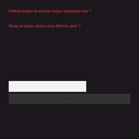
Temmuz 29, 2026
Köftelik bulgur ile pilavlık bulgur arasındaki fark ?
Temmuz 27, 2026
Maaş ne kadar olursa vergi dilimine girer ?
Temmuz 25, 2026
Arama