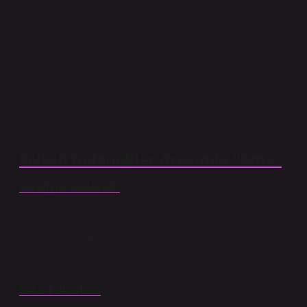
Yoksa düşünceyi manipüle eden bir araç mı?
Eleştiriyi daha kabul edilebilir kılar mı, yoksa gerçeği
gizler mi?
Bu noktada “ama” bir bağlaçtan çok bir etik eşik haline
gelir.
Felsefi Gelenekler Arasında “Ama”
Analitik Gelenek
Analitik felsefe “ama”yı mantıksal bir bağlaç olarak
görür. İki önerme arasında karşıtlık kurar. Bu
yaklaşımda sınıflandırma nettir: “ama” bir bağlaçtır.
Kıta Felsefesi