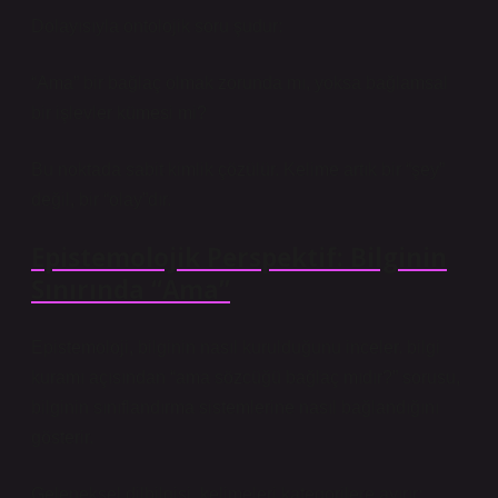
Dolayısıyla ontolojik soru şudur:
“Ama” bir bağlaç olmak zorunda mı, yoksa bağlamsal
bir işlevler kümesi mi?
Bu noktada sabit kimlik çözülür. Kelime artık bir “şey”
değil, bir “olay”dır.
Epistemolojik Perspektif: Bilginin
Sınırında “Ama”
Epistemoloji, bilginin nasıl kurulduğunu inceler.
bilgi
kuramı
açısından “ama sözcüğü bağlaç mıdır?” sorusu,
bilginin sınıflandırma sistemlerine nasıl bağlandığını
gösterir.
Geleneksel dilbilgisi, kelimeleri kategorilere ayırır: