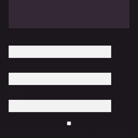
İsim*
E-Posta*
Web Sitesi
Daha sonraki yorumlarımda kullanılması için adım, e-posta adresim ve
site adresim bu tarayıcıya kaydedilsin.