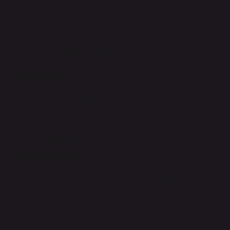
“Ama!” (şaşkınlık)
“Ama ya…” (hayal kırıklığı)
“Ama neden?” (itiraz)
Bu kullanım, dilin kategorik yapısını zayıflatır.
Yapay zekâ sistemleri de bu dönüşümü güçlendirir.
Çünkü modellemeler, dilin kurallarını değil, kullanım
yoğunluklarını öğrenir.
Bu durum yeni bir epistemolojik soruyu doğurur:
Kategoriler mi dili oluşturur, yoksa dil mi kategorileri
çözer?