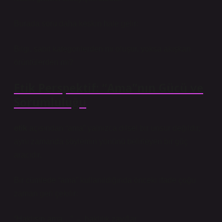
Burada soru daha keskin hale gelir:
Bilgi, sabit kategorilerden mi oluşur, yoksa akışkan
örüntülerden mi?
Etik Perspektif: “Ama”nın Gücü ve
Sorumluluğu
etik
açısından “ama” yalnızca dilsel bir unsur değildir;
aynı zamanda söylemin yönünü belirleyen bir güç
aracıdır.
Bir cümlede “ama” kullanıldığında önceki ifade çoğu
zaman geri çekilir:
“Haklısın ama…” → haklılık zayıflar