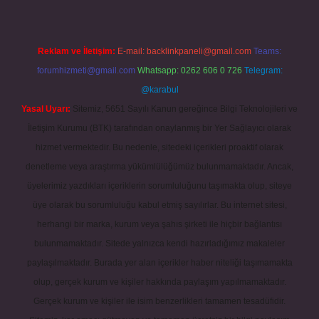
Reklam ve İletişim:
E-mail:
backlinkpaneli@gmail.com
Teams:
forumhizmeti@gmail.com
Whatsapp: 0262 606 0 726
Telegram:
@karabul
Yasal Uyarı:
Sitemiz, 5651 Sayılı Kanun gereğince Bilgi Teknolojileri ve
İletişim Kurumu (BTK) tarafından onaylanmış bir Yer Sağlayıcı olarak
hizmet vermektedir. Bu nedenle, sitedeki içerikleri proaktif olarak
denetleme veya araştırma yükümlülüğümüz bulunmamaktadır. Ancak,
üyelerimiz yazdıkları içeriklerin sorumluluğunu taşımakta olup, siteye
üye olarak bu sorumluluğu kabul etmiş sayılırlar. Bu internet sitesi,
herhangi bir marka, kurum veya şahıs şirketi ile hiçbir bağlantısı
bulunmamaktadır. Sitede yalnızca kendi hazırladığımız makaleler
paylaşılmaktadır. Burada yer alan içerikler haber niteliği taşımamakta
olup, gerçek kurum ve kişiler hakkında paylaşım yapılmamaktadır.
Gerçek kurum ve kişiler ile isim benzerlikleri tamamen tesadüfidir.