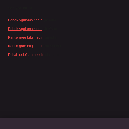
Son yorumlar
Bebek Agulama nedir
için
admin
Bebek Agulama nedir
için
Öykü
Kant’a göre bilgi nedir
için
admin
Kant’a göre bilgi nedir
için
Şengül
Dijital hedefleme nedir
için
admin
 giriş
grandoperabet
www.betexper.xyz/