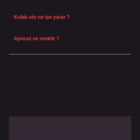
Önceki Yazı
Kulak otu ne işe yarar ?
Sonraki Yazı
Apricot ne renktir ?
Bir yanıt yazın
E-posta adresiniz yayınlanmayacak.
Gerekli alanlar
*
ile işaretlenmişlerdir
Yorum