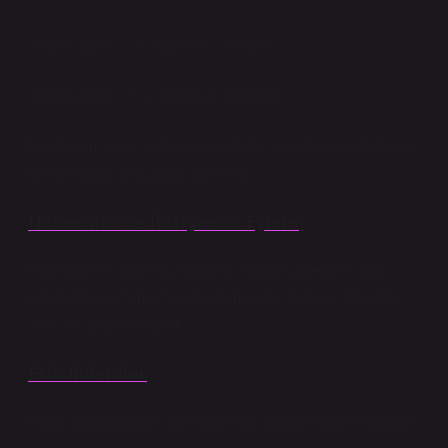
“Güzel ama…” → güzellik sınırlanır
“Doğru ama…” → doğruluk ertelenir
Bu durum, dilin sadece bilgi değil, aynı zamanda değer
üretme aracı olduğunu gösterir.
Habermas ve İletişimsel Eylem
Habermas’a göre dil, karşılıklı anlayış üretmek için
vardır. Ancak “ama”, çoğu zaman bu anlayışı bölerek
yeni bir çerçeve kurar.
Etik İkilemler
Birini yumuşatmak için “ama” kullanmak dürüst müdür?