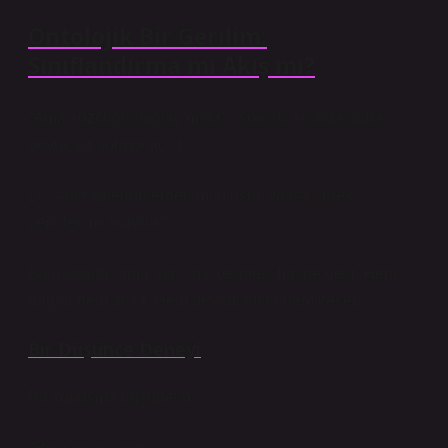
Ontolojik Bir Gerilim:
Sınıflandırma mı Akış mı?
“Ama sözcüğü bağlaç mıdır?” sorusu aslında daha
büyük bir soruya açılır:
Dil sabit kategorilerden mi oluşur, yoksa sürekli
yeniden mi kurulur?
Bu noktada “ama” bir sınır kelimesi haline gelir. Hem
bağlar hem ayırır. Hem devam ettirir hem keser.
Bir Düşünce Deneyi
Bir konuşma düşünelim: