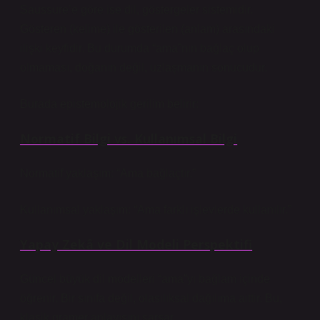
Saussure’e göre ise dil, göstergeler sistemidir.
Gösteren (kelime) ile gösterilen (anlam) arasındaki
ilişki keyfidir. Bu durumda “ama”nın bağlaç olup
olmaması, doğanın değil, uzlaşmanın sonucudur.
Burada epistemolojik gerilim belirir:
Normatif Bilgi vs. Kullanımsal Bilgi
Normatif yaklaşım: “Ama bağlaçtır.”
Kullanımsal yaklaşım: “Ama farklı işlevlerde kullanılır.”
Yapay Zekâ ve Dil Modeli Perspektifi
Güncel büyük dil modelleri “ama”yı bağlam içinde
öğrenir. Bir sınıfa değil, olasılıksal dağılıma aittir. Bu,
klasik gramer anlayışını sarsar.