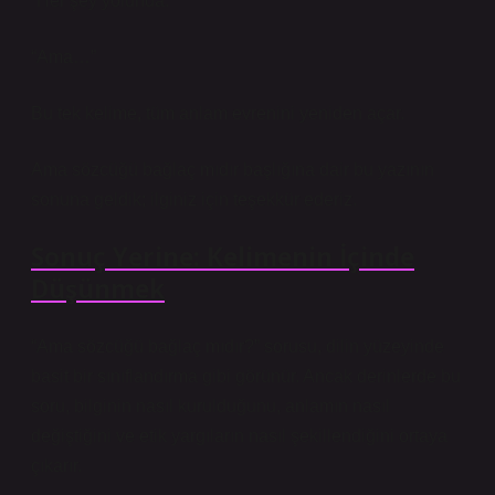
“Her şey yolunda.”
“Ama…”
Bu tek kelime, tüm anlam evrenini yeniden açar.
Ama sözcüğü bağlaç mıdır başlığına dair bu yazının
sonuna geldik; ilginiz için teşekkür ederiz.
Sonuç Yerine: Kelimenin İçinde
Düşünmek
“Ama sözcüğü bağlaç mıdır?” sorusu, dilin yüzeyinde
basit bir sınıflandırma gibi görünür. Ancak derinlerde bu
soru, bilginin nasıl kurulduğunu, anlamın nasıl
değiştiğini ve etik yargıların nasıl şekillendiğini ortaya
çıkarır.