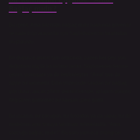
Bağlaç mıdır?
Bu içerik, Ama sözcüğü bağlaç mıdır hakkında güvenilir
ve sade bilgi arayanlar için Saglikhabercisi tarafından
oluşturuldu.
Bir düşünce anının tam ortasında, bazen her şeyi yön
değiştiren küçük bir kelime belirir. Söylenenleri tersine
çevirir, yumuşatır ya da keskinleştirir. “Ama” tam da
böyle bir kelimedir. Dilin yüzeyinde sıradan bir bağlaç
gibi durur; ancak zihnin derinliklerinde, anlamın yönünü
değiştiren görünmez bir kavşak işlevi görür.
Bir insanın, bir çocuğun, bir filozofun ya da yapay bir dil
modelinin aynı soruya takılması mümkündür: “Ama
sözcüğü bağlaç mıdır?” Bu soru yalnızca dilbilgisel