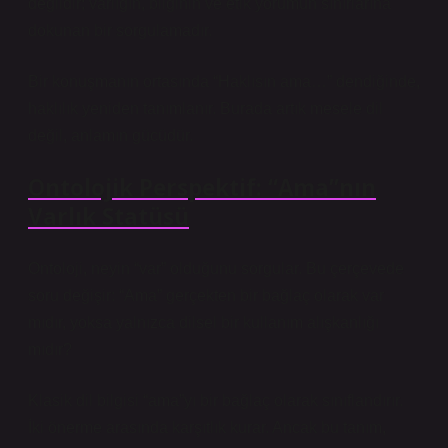
değildir; varlığın, bilginin ve etik yorumun sınırlarına
dokunan bir sorgulamadır.
Bir konuşmanın ortasında “Haklısın ama…” dendiğinde,
haklılık yeniden tanımlanır. Burada artık mesele dil
değil, anlamın gücüdür.
Ontolojik Perspektif: “Ama”nın
Varlık Statüsü
Ontoloji, neyin “var” olduğunu sorgular. Bu çerçevede
soru değişir: “Ama” gerçekten bir bağlaç olarak var
mıdır, yoksa yalnızca dilsel bir kullanım alışkanlığı
mıdır?
Klasik dil bilgisi “ama”yı bir bağlaç olarak sınıflandırır.
İki önerme arasında karşıtlık kurar. Ancak bu tanım,