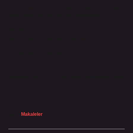
Belki de mesele “ama”nın hangi kategoriye ait olduğu
değil, hangi düşünceyi yeniden başlattığıdır.
Bir kelimeyi tanımlamak, onu sabitlemek midir, yoksa
yalnızca geçici bir durakta durdurmak mı?
Ve daha temel bir soru kalır:
Bir kelime düşünceyi değiştirebiliyorsa, düşünce
gerçekten bize mi aittir, yoksa dilin kendi hareketinin bir
sonucu mu?
Tarih:
Makaleler