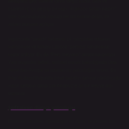
dediğimiz şey, sadece çeviri değil; kültür, tarih ve
ticaretin iç içe geçtiği bir yapı. “İngilizce şeftali nedir?”
diye sorulduğunda aslında tek bir kelime değil, bir
anlam dünyası açılıyor.
İngilizcede “peach” kelimesi 14. yüzyıldan itibaren
kullanılıyor ve kökeni Latince “persica” kelimesine
kadar gidiyor. Bu da “Pers meyvesi” anlamına geliyor.
Yani bugünkü şeftali, tarihsel olarak bakıldığında Orta
Asya’dan Avrupa’ya uzanan bir yolculuğun ürünü. Bu
bilgi ilk duyulduğunda biraz şaşırtıcı geliyor çünkü çoğu
insan şeftaliyi daha çok Akdeniz’e ait bir meyve gibi
düşünür.
Şeftalinin dünya yolculuğu
Ekonomi okurken öğrendiğim en ilginç şeylerden biri,