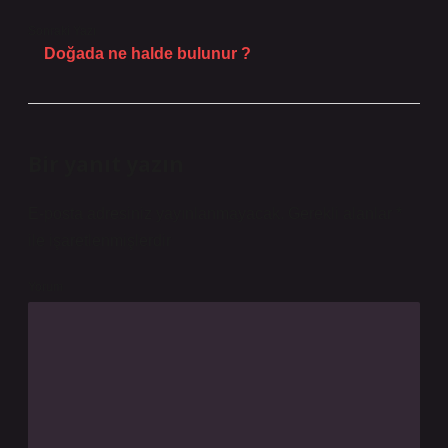
Sonraki Yazı
Doğada ne halde bulunur ?
Bir yanıt yazın
E-posta adresiniz yayınlanmayacak.
Gerekli alanlar
*
ile işaretlenmişlerdir
Yorum