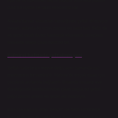
fiyat ve tat üzerinden seçim yapıyor ama arka planda
ciddi bir lojistik ve tarım ekonomisi var.
Ankara’da yaz akşamları serinliğinde şeftali dilimleyip
yemek, aslında bu uzun zincirin en basit hali. Belki de
en güzel tarafı da bu; karmaşık ekonomik süreçlerin
sonunda ortaya çıkan basit bir tat.
Kültürel hafızada şeftalinin yeri
Şeftali sadece bir meyve değil, aynı zamanda yaz
mevsiminin bir sembolü. Türkiye’de birçok insan için
çocukluk anılarıyla bağlantılı. Dışarıda oynayıp eve
döndüğünde buzdolabından çıkan soğuk bir şeftali,
çoğu zaman günün en güzel anı olabiliyor.
İngilizce karşılığı olan “peach” ise farklı kültürlerde
benzer duyguları çağrıştırıyor. Bu da gösteriyor ki bazı