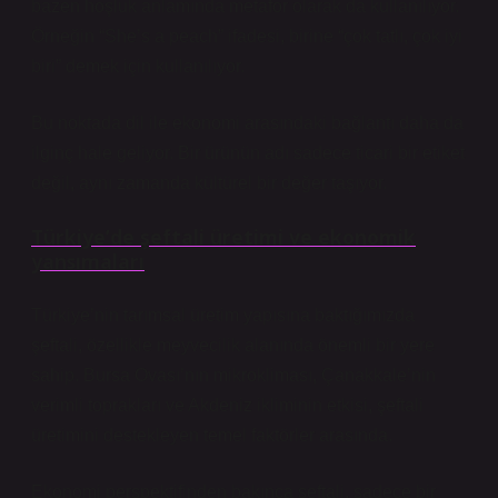
bazen hoşluk anlamında metafor olarak da kullanılıyor.
Örneğin “She’s a peach” ifadesi, birine “çok tatlı, çok iyi
biri” demek için kullanılıyor.
Bu noktada dil ile ekonomi arasındaki bağlantı daha da
ilginç hale geliyor. Bir ürünün adı sadece ticari bir etiket
değil, aynı zamanda kültürel bir değer taşıyor.
Türkiye’de şeftali üretimi ve ekonomik
yansımaları
Türkiye’nin tarımsal üretim yapısına baktığımızda
şeftali, özellikle meyvecilik alanında önemli bir yere
sahip. Bursa Ovası’nın mikrokliması, Çanakkale’nin
verimli toprakları ve Akdeniz ikliminin etkisi, şeftali
üretimini destekleyen temel faktörler arasında.
Ekonomi perspektifinden bakınca şeftali, sadece bir