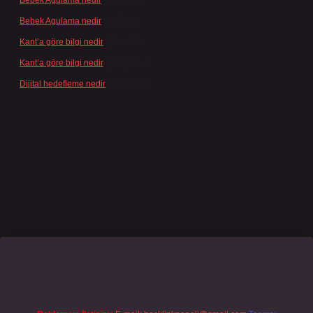
Bebek Agulama nedir
için
admin
Bebek Agulama nedir
için
Öykü
Kant’a göre bilgi nedir
için
admin
Kant’a göre bilgi nedir
için
Şengül
Dijital hedefleme nedir
için
admin
no giriş
grandoperabet
www.betexper.xyz/