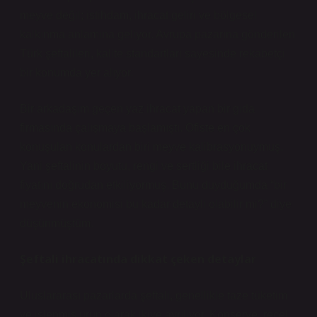
meyve değil; istihdam, ihracat geliri ve bölgesel
kalkınma anlamına geliyor. Avrupa pazarına gönderilen
Türk şeftalileri, kalite standartları sayesinde rekabetçi
bir konumda yer alıyor.
Bir arkadaşım geçen yaz ihracat yapan bir gıda
firmasında çalışmaya başlamıştı. Ofiste en çok
konuşulan konulardan biri meyve kalibrasyonuymuş.
Yani şeftalinin boyutu, rengi ve sertliği bile ihracat
fiyatını doğrudan etkiliyormuş. Bunu duyduğumda “bir
meyvenin ekonomisi bu kadar detaylı olabilir mi?” diye
düşünmüştüm.
Şeftali ihracatında dikkat çeken detaylar
Uluslararası pazarlarda şeftali, genellikle taze tüketim
ve işlenmiş ürün olarak ikiye ayrılıyor. Konserve, reçel