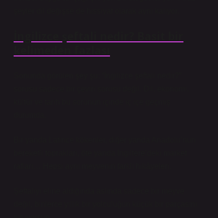
şeyler dil değişse de hissiyat olarak aynı kalıyor.
İngilizce şeftali nedir? Basit bir
kelimeden fazlası
Sonunda görülen şey şu: “İngilizce şeftali nedir?”
sorusu sadece bir çeviri sorusu değil. Dil, ekonomi,
kültür ve tarih bu sorunun içinde iç içe geçmiş
durumda.
Bir yanda Latince kökenler, diğer yanda Anadolu’nun
bereketli toprakları, öte yanda İngiltere’deki market
rafları… Hepsi aynı meyvenin farklı hikâyeleri.
Şeftaliyi eline aldığında aslında sadece bir meyve
değil, binlerce yıllık bir yolculuğun küçük bir parçasını
tutuyorsun.