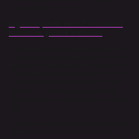
konumuz: “Apricot ne renktir”.
İngilizce şeftali nedir? Kelimenin
kökeni ve günlük kullanım
Bazı kelimeler var ki insanın zihninde küçük bir merak
kıvılcımı bırakıyor. “İngilizce şeftali nedir?” sorusu da
benim için ilk duyduğumda tam olarak böyle bir etki
yaratmıştı. Ankara’da büyürken pazardan eve dönen
annemin filelerinden düşen şeftalilerin kokusu hâlâ
hafızamda net. O kokunun yanında bir de dil merakı
eklenince, mesele sadece bir meyvenin adı olmaktan
çıkıyor.
En temel haliyle “şeftali” kelimesinin İngilizcesi “peach”
olarak kullanılıyor. Ancak iş burada bitmiyor. Dil