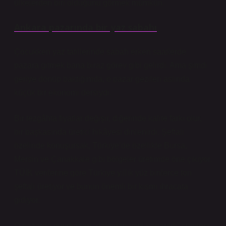
ülkelerden biri olduğunu görmek mümkün.
Ankara pazarında bir yaz sabahı
Çocukken yaz tatillerinde sabah erken saatlerde
pazara gitmek bana biraz görev gibi gelirdi. Ama şimdi
geriye dönüp baktığımda, o pazar gezileri aslında
küçük bir ekonomi dersiydi.
Bir tezgâhta fiyatlar değişir, diğerinde kalite farkı olur,
bir başkasında üretici hikâyesi dinlenirdi. Şeftali
özelinde konuşursak, Türkiye’de özellikle Bursa,
Mersin ve Çanakkale gibi bölgeler üretimde öne çıkıyor.
TÜİK verilerine göre Türkiye yıllık yüz binlerce ton
şeftali üretiyor ve bunun önemli bir kısmı ihracata
gidiyor.
O pazarda duyduğum “dalından yeni koparıldı” cümlesi