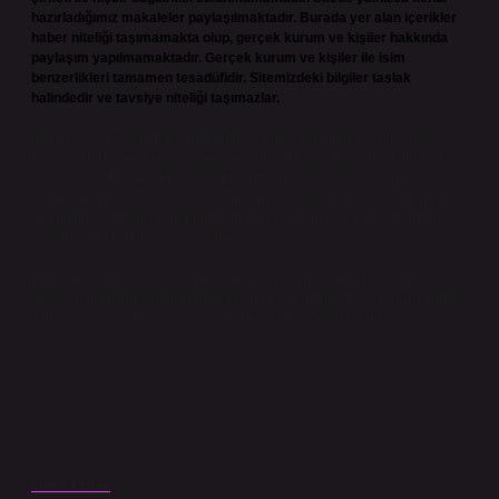
hazırladığımız makaleler paylaşılmaktadır. Burada yer alan içerikler
haber niteliği taşımamakta olup, gerçek kurum ve kişiler hakkında
paylaşım yapılmamaktadır. Gerçek kurum ve kişiler ile isim
benzerlikleri tamamen tesadüfidir. Sitemizdeki bilgiler taslak
halindedir ve tavsiye niteliği taşımazlar.
Sitemiz, 5651 Sayılı Kanun gereğince Bilgi Teknolojileri ve İletişim
Kurumu (BTK) tarafından onaylanmış bir Yer Sağlayıcı olarak hizmet
vermektedir. Bu nedenle, sitedeki içerikleri proaktif olarak denetleme
veya araştırma yükümlülüğümüz bulunmamaktadır. Ancak, üyelerimiz
yazdıkları içeriklerin sorumluluğunu taşımakta olup, siteye üye olarak bu
sorumluluğu kabul etmiş sayılırlar.
Hukuka ve yasal düzenlemelere aykırı olduğunu düşündüğünüz
içerikleri,
backlinkpanelicomtr@gmail.com
adresine bildirmeniz halinde,
ilgili içerikler yasal süre içerisinde sitemizden kaldırılacaktır.
Son Yazılar