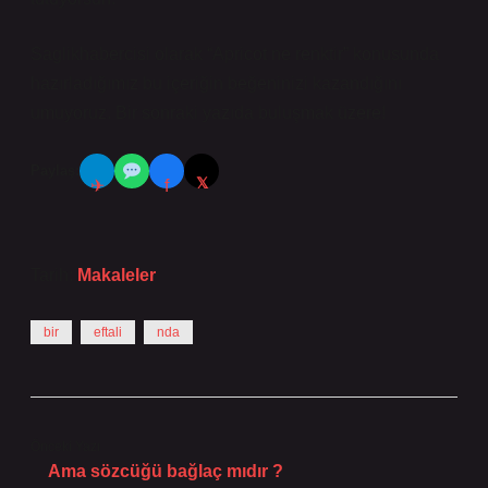
Saglikhabercisi olarak “Apricot ne renktir” konusunda
hazırladığımız bu içeriğin beğeninizi kazandığını
umuyoruz. Bir sonraki yazıda buluşmak üzere!
Paylaş:
𝕏
✈
f
Tarih:
Makaleler
bir
eftali
nda
Önceki Yazı
Ama sözcüğü bağlaç mıdır ?