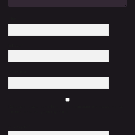
İsim*
E-Posta*
Web Sitesi
Daha sonraki yorumlarımda kullanılması için adım, e-posta adresim ve
site adresim bu tarayıcıya kaydedilsin.
9 - 5 kaçtır?
*