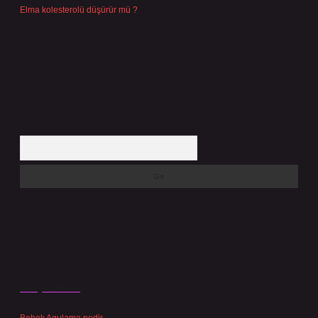
Elma kolesterolü düşürür mü ?
Temmuz 25, 2026
Arama
Son yorumlar