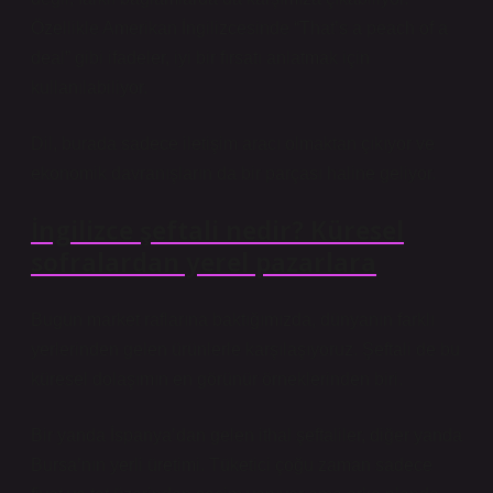
Özellikle Amerikan İngilizcesinde “That’s a peach of a
deal” gibi ifadeler, iyi bir fırsatı anlatmak için
kullanılabiliyor.
Dil, burada sadece iletişim aracı olmaktan çıkıyor ve
ekonomik davranışların da bir parçası haline geliyor.
İngilizce şeftali nedir? Küresel
sofralardan yerel pazarlara
Bugün market raflarına baktığımızda, dünyanın farklı
yerlerinden gelen ürünlerle karşılaşıyoruz. Şeftali de bu
küresel dolaşımın en görünür örneklerinden biri.
Bir yanda İspanya’dan gelen ithal şeftaliler, diğer yanda
Bursa’nın yerli üretimi. Tüketici çoğu zaman sadece