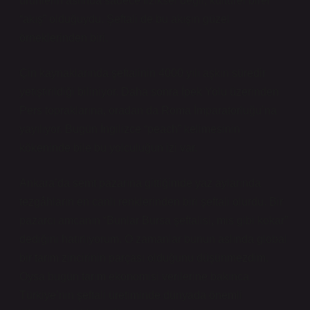
ürünlerin aslında sadece fiziksel değil, kültürel birer
“akış” olduğuydu. Şeftali de bu akışın güzel
örneklerinden biri.
Çin kaynaklarında şeftalinin 4000 yılı aşkın süredir
yetiştirildiği biliniyor. Daha sonra İpek Yolu üzerinden
Pers topraklarına, oradan da Roma İmparatorluğu’na
yayılıyor. Bugün İngilizce “peach” kelimesinin
kökeninde bile bu yolculuğun izi var.
Ankara’da semt pazarına gittiğimde yaz aylarında
tezgâhların en canlı renklerinden biri şeftali olurdu. Bir
pazarcı amcanın “Bunlar Bursa şeftalisi, mis gibi kokar”
dediğini hatırlıyorum. O zamanlar bunun aslında global
bir tarım zincirinin parçası olduğunu düşünmezdim.
Oysa bugün tarım ekonomisi verilerine bakınca
Türkiye’nin şeftali üretiminde dünyada önemli