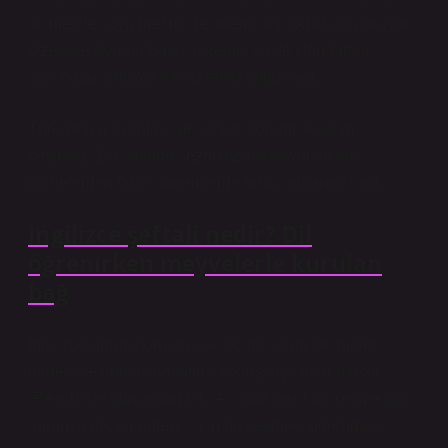
ve meyve suyu üretimi de önemli bir pazar oluşturuyor.
Özellikle Avrupa Birliği ülkeleri, kalite standartları
açısından oldukça sıkı kriterler uyguluyor.
Türkiye’nin avantajı ise coğrafi konum ve iklim
çeşitliliği. Bu sayede sezon uzayabiliyor ve farklı
bölgelerden farklı dönemlerde ürün sağlanabiliyor.
İngilizce şeftali nedir? Dil
öğrenirken meyvelerle kurulan
bağ
İngilizce öğrenirken en çok akılda kalan kelimeler
genellikle günlük hayatta sık karşılaşılanlar oluyor.
“Peach” de bunlardan biri. Aslında basit bir kelime gibi
görünse de, bir öğrenci için bu kelimeyi öğrenmek