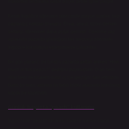
marketten restorana kadar birçok yerde işine yarıyor.
Kendi İngilizce öğrenme sürecimde meyve isimleri hep
başlangıç noktası olmuştu. Elma, armut, üzüm derken
şeftaliyi öğrenmek daha doğal gelmişti. Özellikle yaz
aylarında pazarda gördüğüm her meyveyi zihnimde
İngilizce karşılığıyla eşleştirmeye çalışırdım.
Bir gün yabancı bir turistin pazarda şeftali alırken “How
much is this peach?” dediğini duymuştum. O an hem
dilin hem de ticaretin nasıl iç içe geçtiğini fark etmiştim.
Basit bir soru, aslında iki farklı kültür arasında kurulmuş
küçük bir köprüydü.
Günlük hayatta “peach” kullanımı
İngilizcede “peach” kelimesi sadece meyve olarak
değil, farklı bağlamlarda da karşımıza çıkabiliyor.