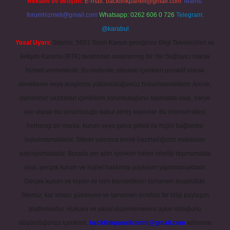
Reklam ve İletişim:
E-mail:
backlinkpaneli@gmail.com
Teams:
forumhizmeti@gmail.com
Whatsapp: 0262 606 0 726
Telegram:
@karabul
Yasal Uyarı:
Sitemiz, 5651 Sayılı Kanun gereğince Bilgi Teknolojileri ve
İletişim Kurumu (BTK) tarafından onaylanmış bir Yer Sağlayıcı olarak
hizmet vermektedir. Bu nedenle, sitedeki içerikleri proaktif olarak
denetleme veya araştırma yükümlülüğümüz bulunmamaktadır. Ancak,
üyelerimiz yazdıkları içeriklerin sorumluluğunu taşımakta olup, siteye
üye olarak bu sorumluluğu kabul etmiş sayılırlar. Bu internet sitesi,
herhangi bir marka, kurum veya şahıs şirketi ile hiçbir bağlantısı
bulunmamaktadır. Sitede yalnızca kendi hazırladığımız makaleler
paylaşılmaktadır. Burada yer alan içerikler haber niteliği taşımamakta
olup, gerçek kurum ve kişiler hakkında paylaşım yapılmamaktadır.
Gerçek kurum ve kişiler ile isim benzerlikleri tamamen tesadüfidir.
Sitemiz, kar amacı gütmeyen ve tamamen ücretsiz bir bilgi paylaşım
platformudur. Hukuka ve yasal düzenlemelere aykırı olduğunu
düşündüğünüz içerikleri,
backlinkpanelicomtr@gmail.com
adresine