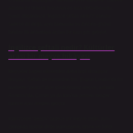
aslında bir tedarik zincirinin en kısa versiyonuydu.
Şimdi düşününce “İngilizce şeftali nedir?” sorusu
sadece dil değil, aynı zamanda bu zincirin global
tarafını da anlamaya açılan bir kapı gibi geliyor.
İngilizce şeftali nedir? Kültürler
arası bir meyve hikâyesi
Meyveler bazen ülkelerden daha hızlı dolaşıyor
dünyayı. Şeftali de bunlardan biri. Bugün Londra’da bir
markette “peach” diye gördüğümüz meyve, aslında
Anadolu’da, Çin’de ya da İran’da yetişen benzer
türlerle aynı aileden geliyor.
İngilizcede “peach” sadece bir meyve değil, aynı
zamanda günlük dilde yumuşaklık, tatlılık ve hatta