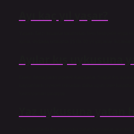
Ayı kaç yıl yaşar?
Yaşam Tarzı İnsanlar tarafından hem hediyelik eşya ol
ayılar, doğada ortalama 15 ila 30 yıl yaşarlar. İnsanlar
Ayılar kış uykusuna 
Enerji ihtiyaçlarını yiyerek karşılarlar. Soğuk kış ayla
hayvanların yiyecek olmadan daha uzun süre hayatta ka
fonksiyonları yavaşlar.
Yaz uykusuna yatan h
Zor koşullarda kış uykusuna yatan hayvanlar arasında ti