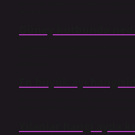
çamur balığı, salyangoz ve kurbağalar sayılabilir. Bir d
farkı da tahmin işlemini yeraltında gerçekleştirmesidir
Güney kutbunda nede
Kutup ayıları Kuzey Yarımküre’de evrimleştiklerini, ku
bölgede evrimleştiklerini, üreme mevsimi dışında hayatl
etmektedirler.
En büyük ayı hangisid
Ayının kafatası, toplam uzunluğu yaklaşık 68 cm olan ş
Alaska ve Britanya Kolombiyası kıyılarında yaşayan boz 
Yılanlar hangi ayda k