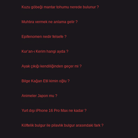
Kuzu göbeği mantar tohumu nerede bulunur ?
Ağustos 8, 2026
Muhtıra vermek ne anlama gelir ?
Ağustos 7, 2026
Epifenomen nedir felsefe ?
Ağustos 6, 2026
Kur’an-ı Kerim hangi ayda ?
Ağustos 6, 2026
Ayak çıkığı kendiliğinden geçer mi ?
Ağustos 5, 2026
Bilge Kağan Etil kimin oğlu ?
Ağustos 4, 2026
Animeler Japon mu ?
Ağustos 4, 2026
Yurt dışı iPhone 16 Pro Max ne kadar ?
Temmuz 29, 2026
Köftelik bulgur ile pilavlık bulgur arasındaki fark ?
Temmuz 27, 2026