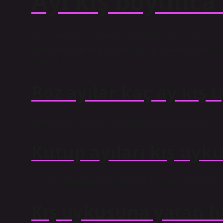
Ayı kış boyunca
Ayılar türlerine, yaşadıkları bölgedeki sıcaklıklara ve
uykusuna yatarlar. Bu süre 3 ila 7 ay arasında değişir ve
kaybederler.
Boz ayılar kaç ay kış
Grizzly ayısı: 152–213 gün grizzly ayısı/kış uykusu
Kutup ayıları kış uyk
35 ila 40 kilometre hıza ulaşabilirler. Kutup ayıları kış
Kış uykusuna yatan ha