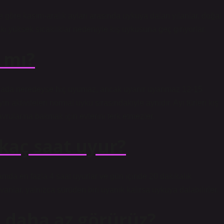
 göre kasım-aralık ayları arasında uykuya dalan yılanlar, doğal
yüksek sıcaklıklar nedeniyle kış uykusuna geç giriyorlar.
 mı?
 sırada neredeyse hiç uyumaz, ancak uyanır uyanmaz 12-15
 aktiviteleri normal uyku sırasındakiyle aynıdır. Ayı türleri kış
rularına bakmak için evlerini terk etmezler.
kaç saat uyur?
mda en fazla 4 saat uyurlar ve gün içinde 20 dakikalık
anlar, yalnızca sürüden biri uyanık kalırsa uykuya dalabilirler.
n daha az görürüz?