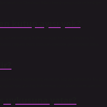
iğer örnek ise Christmas Adası kırmızı yengecidir ve bir diğer
…
n kutup ayısı yok?
tup ayılarının Kuzey Kutbu’na özgü bir canlı olduğunu, bu
arının çoğunu deniz buzulları üzerinde geçirdiklerini iddia
ir?
imdiye kadar kaydedilmiş en büyük boz ayı kafatasıdır. Bu ayı,
ayı alt türü olan kıyı kahverengi ayısı olarak tanımlanmıştır.
ış uykusuna yatar?