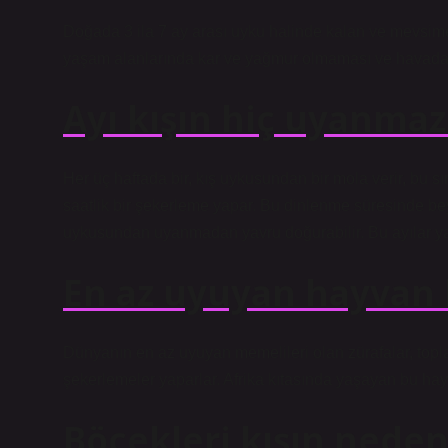
Doğada 3 ila 7 ay arası uyku halinde kalan ve mevsime
yaşam alanlarında kar ve yağmur olmaması ve havadaki 
Ayı kışın hiç uyanmaz
Her üç haftada bir, kış uykusundan bir mola verir, bu
saatlik bir şekerleme yapar. Bu dinlenme süresinde beyin
uykusundan uyanmadan yavru doğurabilir. Bu ayılar yav
En az uyuyan hayvan 
Dünyanın en az uyuyan memelileri olan zürafalar, topla
şekerlemeler yaparlar. Afrika kıtasında yaşayan bu hayv
Böcekleri kışın nede