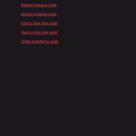
Bebek Agulama nedir
için
admin
Bebek Agulama nedir
için
Öykü
Kant’a göre bilgi nedir
için
admin
Kant’a göre bilgi nedir
için
Şengül
Dijital hedefleme nedir
için
admin