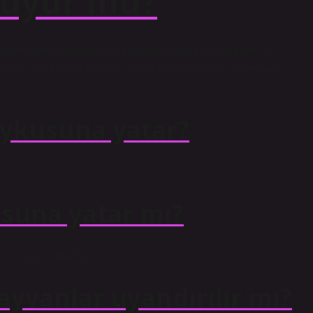
 uyur mu?
 yiyecek mevcudiyetine bağlı olarak değişen sürelerde kış
 bu süre zarfında vücut ağırlıklarının yaklaşık dörtte birini
 uykusuna yatar?
usuna yatar mı?
 uykusuna yatmazlar.
yvanlar uyandırılır mı?