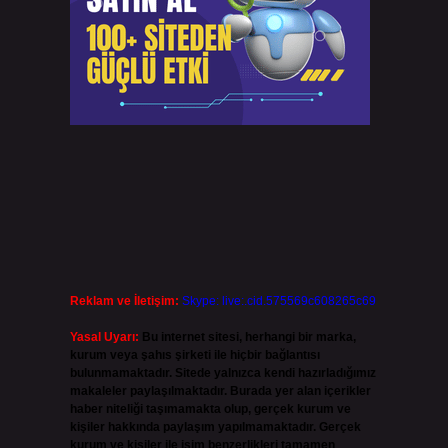
Reklam ve İletişim:
Skype: live:.cid.575569c608265c69
Yasal Uyarı:
Bu internet sitesi, herhangi bir marka,
kurum veya şahıs şirketi ile hiçbir bağlantısı
bulunmamaktadır. Sitede yalnızca kendi hazırladığımız
makaleler paylaşılmaktadır. Burada yer alan içerikler
haber niteliği taşımamakta olup, gerçek kurum ve
kişiler hakkında paylaşım yapılmamaktadır. Gerçek
kurum ve kişiler ile isim benzerlikleri tamamen