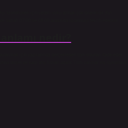
yı kronotipleri için yeterli uyku almak çok önemlidir. Ayı
ve sabah 07:00 ile 08:00 arasında uyanmayı tercih edebilir.
anlamı nedir?
ayanmak için yapılarında gerçekleşen tüm olayları ifade eder.
tına düşer ve kalp atış hızları azalır. Tüm canlılar kış uykusuna