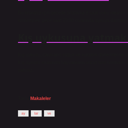
Bu kronotip için gecede ortalama 8 saat uyku idealdir. A
kronotipleri gece saat 23:00 civarında uykuya dalmayı 
Kış uykusuna yatmak 
Kış uykusu, canlıların soğuk ve kuraklık dönemlerine d
Kış uykusu sırasında hayvanların vücut ısısı normalin al
yatmaz.
Tarih:
Makaleler
ay
lar
ve