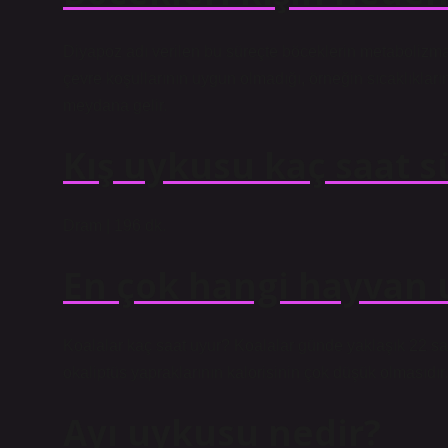
Diyapoz adı verilen bu süreçte böceklerin metabolizmal
çevre koşullarının uygun olmadığı, örneğin sıcaklıkla
meydana gelir.
Kış uykusu kaç saat s
Dram | 196 dk.
En çok hangi hayvan 
Koalalar kaç saat uyur? Koalalar günde yaklaşık 22 saa
okaliptüs yapraklarının kalorisinin çok düşük olmasıdır.
Ayı uykusu nedir?