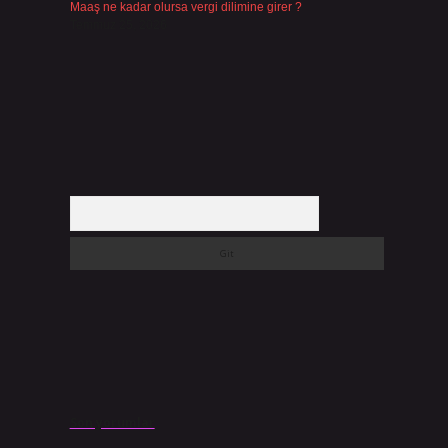
Maaş ne kadar olursa vergi dilimine girer ?
Temmuz 25, 2026
Arama
Son yorumlar