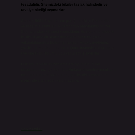
tesadüfidir. Sitemizdeki bilgiler taslak halindedir ve
tavsiye niteliği taşımazlar.
Sitemiz, 5651 Sayılı Kanun gereğince Bilgi Teknolojileri
ve İletişim Kurumu (BTK) tarafından onaylanmış bir Yer
Sağlayıcı olarak hizmet vermektedir. Bu nedenle, sitedeki
içerikleri proaktif olarak denetleme veya araştırma
yükümlülüğümüz bulunmamaktadır. Ancak, üyelerimiz
yazdıkları içeriklerin sorumluluğunu taşımakta olup, siteye
üye olarak bu sorumluluğu kabul etmiş sayılırlar.
Hukuka ve yasal düzenlemelere aykırı olduğunu
düşündüğünüz içerikleri,
backlinkpanelicomtr@gmail.com
adresine bildirmeniz halinde, ilgili içerikler yasal süre
içerisinde sitemizden kaldırılacaktır.
Son Yazılar