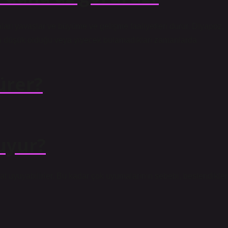
arı yavaşlar ve büyüme ve gelişme faaliyetleri durur. Diyapoz,
rın düşük olduğu veya yiyecek bulamadıkları zamanlarda
ürer?
uyur?
t uyuyabilirler. Bu kadar çok uyumalarının sebebi, beslendikler