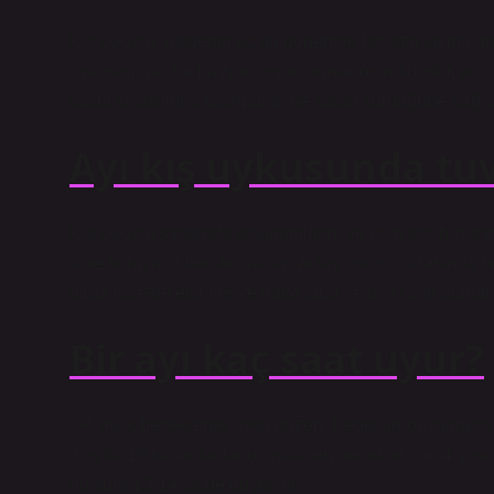
Kış uykusu, nispeten aç bir dönemde hayatta kalmalarını 
uykusundaki bir hayvanı uyandırmak mümkündür, ancak
vücut sıcaklığına ulaşmanın ne kadar sürdüğüne bağlıd
Ayı kış uykusunda tuv
Kış uykusu sırasında solunumlarını ve kalp atış hızlar
süre koruyabilirler. Ancak ayılar kış uykusu sırasında
biraz hareket ettirirler ve hatta idrar ve dışkı bile atarlar.
Bir ayı kaç saat uyur?
3-6 aylık bebeklerde uyku düzeni Bebekler büyüdükçe uy
3 ayda 18 saate kadar uyuyabilen bebekler için 4. aya g
bu süre 13-14 saate düşebilir.