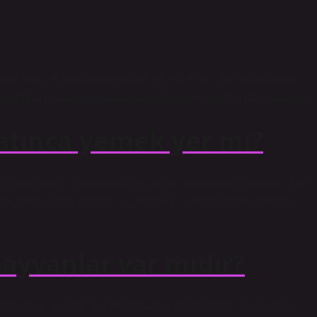
arak hem de kürklerinden elde edilen et ve yağ için avlanan
 tarafından yakalanıp bakıldıklarında ise çok daha uzun yaşarlar.
yatınca yemek yer mi?
rında yiyecek bulmak çok daha zordur. Kış uykusu, ayılar ve diğer
lmalarının bir yoludur. Kış uykusu sırasında ayıların vücut
ayvanlar var mıdır?
msahlar, tropikal bölgelerde yaşayan bazı tatlı su balıkları,