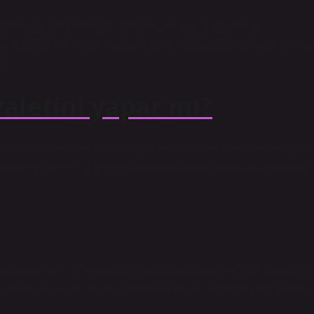
sağlar. Teorik olarak, vücut sıcaklığını artırarak kış
 uyanma hızı vücut sıcaklığının ne kadar düştüğüne ve normal
ır.
aletini yapar mı?
ını en aza indirerek, bu yağ rezervlerini mümkün olduğunca uzun
 tamamen hareketsiz değildir. Zaman zaman uyanırlar, vücutlarını
ku süreleri giderek azalır ve düzenli hale gelmeye başlar. İlk
elindiğinde 15-16 saat uyku yeterlidir. 6. aya gelindiğinde ise