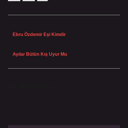
Önceki Yazı
Ebru Özdemir Eşi Kimdir
Sonraki Yazı
Ayılar Bütün Kış Uyur Mu
Bir yanıt yazın
E-posta adresiniz yayınlanmayacak.
Gerekli alanlar
*
ile işaretlenmişlerdir
Yorum