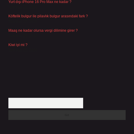
Yurt dışı iPhone 16 Pro Max ne kadar ?
Temmuz 29, 2026
Köftelik bulgur ile pilavlık bulgur arasındaki fark ?
Temmuz 27, 2026
Maaş ne kadar olursa vergi dilimine girer ?
Temmuz 25, 2026
Kiwi iyi mi ?
Temmuz 25, 2026
Arama