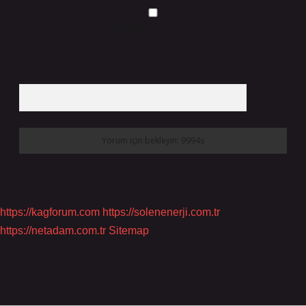
Daha sonraki yorumlarımda kullanılması için adım, e-posta adresim ve
site adresim bu tarayıcıya kaydedilsin.
9 - 5 kaçtır?
*
https://kagforum.com
https://solenenerji.com.tr
https://netadam.com.tr
Sitemap