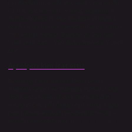
Çin yemeklerinin önünde saray subayı olarak çalışan
Cai Lun, ağaç kaselerinin ve kumaş parçalarının ilk
kağıdını gerçekleştirdi. Ağaç kabuklarını ve havluları
ezerek hamuru hamurun içine getiren Cai Lun, hamuru
suyla karıştırdı. -Avansas Blogavansas ›Blog› Kagit-
Schne-ve-Ne-Zam … VOR ›Blog› Kagit-Inersil-V ve-ne-
zam …
Açı ölçeri kim icat etti?
Evangelista Torricellitorricellis Memur Lesioni
d’Argelista Torricellli’nin kapağında. DOSUM15 Ekim
1608 Faenza, Ravenna Eyaleti, Pontifical Eyalet
Bölümü 25 Ekim 1647 (39 yaşında) Floransa, Tuscan
Duke Iliyethatthatiyista10 Morevangelista torricelli –
vikipedi: evangelista torricelli ini: ›› ›› ›› ›› ›› ›› ››› ›› ››› ›