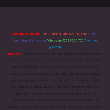
famecasino giriş
grandoperabet
www.betexper.xyz/
Reklam ve İletişim:
E-mail:
backlinkpaneli@gmail.com
Teams:
forumhizmeti@gmail.com
Whatsapp: 0262 606 0 726
Telegram:
@karabul
Yasal Uyarı:
Sitemiz, 5651 Sayılı Kanun gereğince Bilgi Teknolojileri ve
İletişim Kurumu (BTK) tarafından onaylanmış bir Yer Sağlayıcı olarak
hizmet vermektedir. Bu nedenle, sitedeki içerikleri proaktif olarak
denetleme veya araştırma yükümlülüğümüz bulunmamaktadır. Ancak,
üyelerimiz yazdıkları içeriklerin sorumluluğunu taşımakta olup, siteye
üye olarak bu sorumluluğu kabul etmiş sayılırlar. Bu internet sitesi,
herhangi bir marka, kurum veya şahıs şirketi ile hiçbir bağlantısı
bulunmamaktadır. Sitede yalnızca kendi hazırladığımız makaleler
paylaşılmaktadır. Burada yer alan içerikler haber niteliği taşımamakta