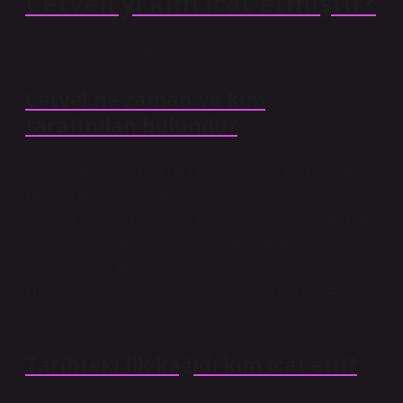
Cetveli’yi kim icat etmiştir?
Anton Ullrichcevevel / Creator
Cetvel ne zaman ve kim
tarafından bulundu?
Bu sistemin ilk kez MÖ 4000 ve 3000’de Mezopotamya,
Mısır ve İndus Vadisi halklarında olduğu bilinmektedir.
Uygulandı. Eski Mısır ve klasik dünyada, el, parmaklar,
önkol ve ayaklarda bir ölçüm birimi olarak kullanılan
uzuvlarımız. 2 Haz 2020Cetvel –
Manimold.pressmanifold.press ›CetvetManifold.Press›
Tablo
Tarihteki ilk kağıdı kim icat etti?