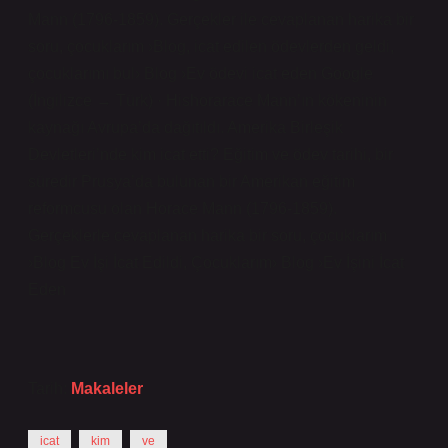
Mann (1796-1859). Gerçekler ile cevaplanan harika bir
soru, çocuklarım ›Blog, icat edilen ödevlerden geldi,
çocuklarımı bul› Blog ›Ev ödevi icat eden Google
(İngilizce → Türk) · Hishorarace Mann’ın kökeninin
kaynağı Avrupa’da dağıtıldı. Amerika Birleşik
Devletleri’nde kim icat etti? Eğitim ve ödev tarihi, bir
süredir Prusya’da bulunan bir Amerikan eğitim
reformcusu olan Horace Mann (1796-1859).
Gerçeklerle cevaplanan harika bir soru, çocuklarım
›Blog Ev İşi İcat Edildi, Çocuklarım› Blog ›Ev İşini İcat
Eden
Tarih:
Makaleler
icat
kim
ve