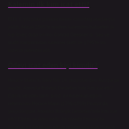
Kalemin ilk kim icat etti?
M.Ö. 1. yüzyılda şiirlerini mermi -wrrrriting araçlarıyla
yazdı. Ancak 1565’te modern kalemden bahseten ilk
kişi İsveç doğa bilimci Conrad Geesner’dı. Ses ve
grafiti karışımından kalemler üretti ve 1795’te bu
sürecin patentini aldı.
Ödevi icat eden kişi kimdir?
Horace Mann’ın ödev fikri 19. yüzyıldan beri Avrupa’ya
yayıldı. Amerika Birleşik Devletleri’nde kim icat etti?
Eğitim ve ödev tarihi şimdi bir Amerikan eğitim
reformcusu Horace Mann (1796-1859) Prusya’da
gerçekleşiyor. Amerika Birleşik Devletleri’nde kim icat
etti? Eğitim ve ödev tarihi, bir süredir Prusya’da
bulunan bir Amerikan eğitim reformcusu olan Horace