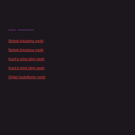
Son yorumlar
Bebek Agulama nedir
için
admin
Bebek Agulama nedir
için
Öykü
Kant’a göre bilgi nedir
için
admin
Kant’a göre bilgi nedir
için
Şengül
Dijital hedefleme nedir
için
admin