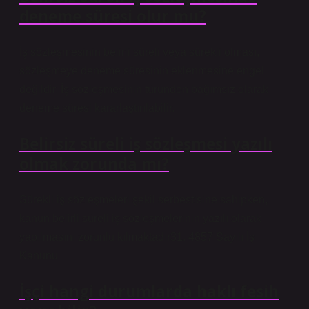
deneme süresi olur mu?
İş sözleşmesinin belirli süreli veya sürekli olması,
sözleşmeye deneme süresinin eklenmesine engel
değildir. İş sözleşmesinin türünden bağımsız olarak
deneme süresi kararlaştırılabilir.
Belirsiz süreli iş sözleşmesi yazılı
olmak zorunda mı?
Sürekli iş sözleşmeleri şekil serbestisine sahipken,
kanun belirli süreli iş sözleşmelerinin yazılı olarak
yapılmasını zorunlu kılmaktadır31. 4857 Sayılı İş
Kanunu
İşçi hangi durumlarda haklı fesih