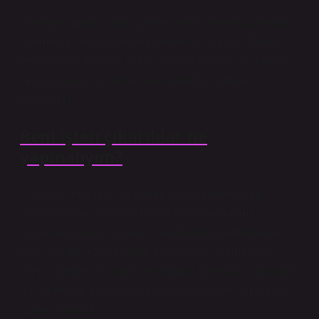
Deneme süresi içinde, çalışan veya işveren, tazminat
ödemeden veya süre belirtmeden iş ilişkisini (derhal)
feshedebilir. Taraflar, bunu yapmak için meşru, geçerli
veya geçersiz bir neden ileri sürmek zorunda
değildir[1].
Beni işten çıkardılar ne
yapmalıyım?
Çalışanın herhangi bir sebep göstermeden işten
çıkarılması ve çalışanın haklarını kullanamaması
durumunda dava açılması ve iddiaların mahkemede
ileri sürülmesi zorunludur. Aynı cevabı, tazminatsız
işten çıkarılan çalışanın ne yapması gerektiği sorusuna
da verebiliriz. Burada da çalışanın iddiaları için dava
açması gerekir.