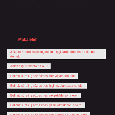
sürekli iş sözleşmeleri için geçerlidir. Belirli süreli iş
sözleşmeleri, belirli süreli bildirim süresiyle
feshedilemez.
Tarih:
Makaleler
3 Belirsiz süreli iş sözleşmesinin işçi tarafından feshi istifa ne
demek
Aniden işi bırakırsa ne olur
Belirsiz süreli iş sözleşmesi her yıl yenilenir mi
Belirsiz süreli iş sözleşmesi işçi imzalamazsa ne olur
Belirsiz süreli iş sözleşmesi ne şekilde sona erer
Belirsiz süreli iş sözleşmesi yazılı olmak zorunda mı