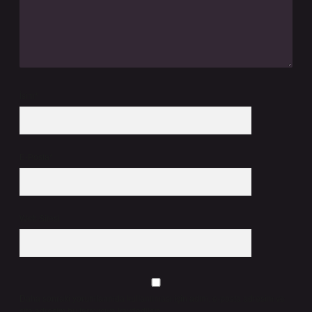
İsim*
E-Posta*
Web Sitesi
Daha sonraki yorumlarımda kullanılması için adım, e-posta adresim ve
site adresim bu tarayıcıya kaydedilsin.