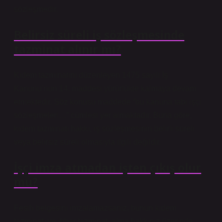
sözleşmedir.
Belirsiz süreli iş sözleşmesinde
tazminat alınır mı?
Kıdem tazminatını düzenleyen 1475 sayılı İş
Kanunu’nun 14. maddesi yürürlükte kalmaya devam
etmektedir. Söz konusu maddede “bu kanuna tabi işçi
sözleşmeleri…” cümlesi yer almaktadır. Buna göre,
kıdem tazminatı hakkı, iş sözleşmesinin belirli süreli
veya belirsiz süreli olmasıyla ilgili değildir.
İşçi imza atmadan işten çıkış olur
mu?
Fesih belgesini imzalamazsanız, bunun kıdem
tazminatı ve ihbar tazminatı alma hakkınız üzerinde