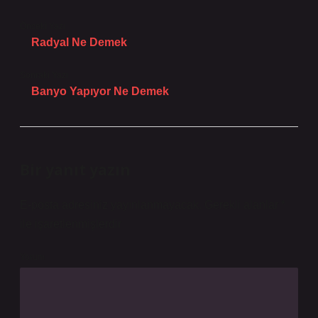
Önceki Yazı
Radyal Ne Demek
Sonraki Yazı
Banyo Yapıyor Ne Demek
Bir yanıt yazın
E-posta adresiniz yayınlanmayacak.
Gerekli alanlar
*
ile işaretlenmişlerdir
Yorum