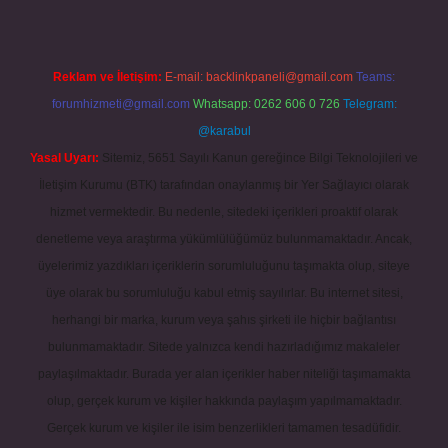
Reklam ve İletişim:
E-mail:
backlinkpaneli@gmail.com
Teams:
forumhizmeti@gmail.com
Whatsapp: 0262 606 0 726
Telegram:
@karabul
Yasal Uyarı:
Sitemiz, 5651 Sayılı Kanun gereğince Bilgi Teknolojileri ve
İletişim Kurumu (BTK) tarafından onaylanmış bir Yer Sağlayıcı olarak
hizmet vermektedir. Bu nedenle, sitedeki içerikleri proaktif olarak
denetleme veya araştırma yükümlülüğümüz bulunmamaktadır. Ancak,
üyelerimiz yazdıkları içeriklerin sorumluluğunu taşımakta olup, siteye
üye olarak bu sorumluluğu kabul etmiş sayılırlar. Bu internet sitesi,
herhangi bir marka, kurum veya şahıs şirketi ile hiçbir bağlantısı
bulunmamaktadır. Sitede yalnızca kendi hazırladığımız makaleler
paylaşılmaktadır. Burada yer alan içerikler haber niteliği taşımamakta
olup, gerçek kurum ve kişiler hakkında paylaşım yapılmamaktadır.
Gerçek kurum ve kişiler ile isim benzerlikleri tamamen tesadüfidir.