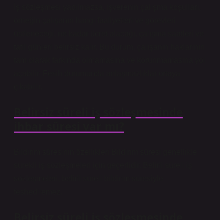
İş sözleşmesi yapılmazsa, işverenin çalışma koşulları,
örneğin çalışanın hangi faaliyetleri ve görevleri
üstleneceği, ne kadar ücret alacağı, çalışma saatleri ve
tatil günleri belirsiz kalır. Bu durum, çalışanın haklarının
tam olarak farkında olmamasına ve korunmamasına yol
açabilir. Fesih durumunda anlaşmazlıklar ortaya
çıkabilir.
Belirsiz süreli iş sözleşmesinde
ihbar süresi var mı?
Bildirim süresinin özellikleri Bildirim süresi genellikle
sürekli iş sözleşmeleri için geçerlidir. Belirli süreli iş
sözleşmeleri, belirli süreli bildirim süresiyle
feshedilemez.
Belirsiz süreli iş sözleşmesinde