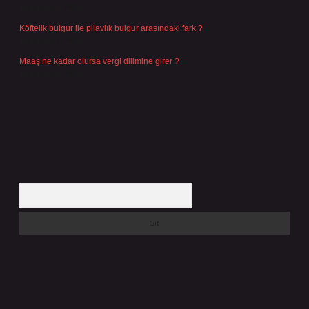
Temmuz 29, 2026
Köftelik bulgur ile pilavlık bulgur arasındaki fark ?
Temmuz 27, 2026
Maaş ne kadar olursa vergi dilimine girer ?
Temmuz 25, 2026
Arama