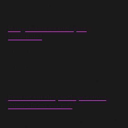
ve işverenin belirlediği sürenin sonunda kendiliğinden
sona erer.
Hangi hallerde sözleşme
feshedilir?
1. İşveren hangi durumlarda sözleşmeyi yasal olarak
feshedebilir? İş Kanunu’nun 25. maddesi, işveren için
fesih için meşru nedenleri üç başlık altında düzenler.
Bunlar; sağlık nedenleri, ahlak ve iyi niyet kurallarına
uymayan durumlar vb. ve zorlayıcı nedenler.
Belirsiz süreli iş sözleşmesinde
ihbar süresi var mı?
Bildirim süresinin özellikleri Bildirim süresi genellikle