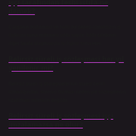
işçi tarafından feshi istifa ne
demek?
Çalışanın bildirimsiz ve haklı bir sebep olmaksızın iş
ilişkisini sona erdirmesi istifa sayılır. İstifa talebinin
diğer tarafa ulaşmasıyla iş ilişkisi sona erer.
Belirsiz süreli iş sözleşmesi her yıl
yenilenir mi?
Belirsiz süreli iş sözleşmelerinin süresi belirli
olmadığından, sürenin dolması nedeniyle sözleşmenin
uzatılması mümkün değildir.
Belirsiz süreli iş sözleşmesi işçi
imzalamazsa ne olur?