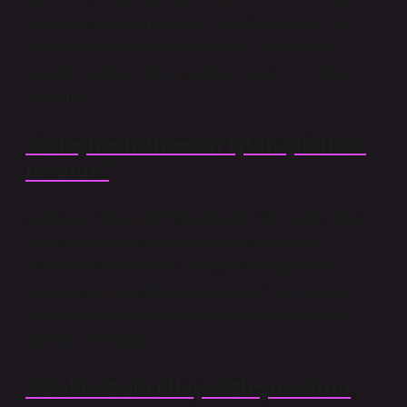
anında bir etkisi olmayacaktır. İş sözleşmesinin fesih
şartları ve süreleri yasal haklarınıza uyuyorsa ve
işveren hatalıysa, kıdem tazminatı almak için imza
gerekmez.
Sözleşme bitmeden işten çıkılırsa
ne olur?
Çalışanın sözleşmeyi feshetmesinin sonuçları Çalışan,
belirli süreli iş sözleşmesini haksız yere erken
feshederse veya haksız yere hiç işe başlamazsa,
işverene tazminat ödemek zorundadır. Bu durumda
çalışan, aylık ücretinin dörtte biri tutarında tazminat
ödemek zorundadır.
3 Belirsiz süreli iş sözleşmesinin