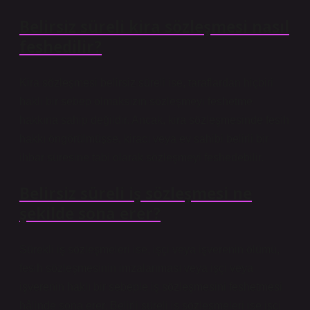
Belirsiz süreli kira sözleşmesi nasıl
feshedilir?
Kira sözleşmesi belirsiz süreli ise, taraflardan hiçbiri
haklı bir sebep olmaksızın sözleşmeyi feshetme
hakkına sahip değildir. Ancak, kira sözleşmesinde fesih
hakkı öngörülmüşse, kiracı veya ev sahibi belirli bir
ihbar süresine tabi olarak sözleşmeyi feshedebilir.
Belirsiz süreli iş sözleşmesi ne
şekilde sona erer?
Sürekli iş sözleşmeleri ise, işçi veya işverenin ölümü,
fesih sözleşmesinin imzalanması veya işçi veya
işverenin haklı bir sebeple iş sözleşmesini feshetmesi
hâlinde sona erer. Belirli süreli iş sözleşmeleri ise işçi