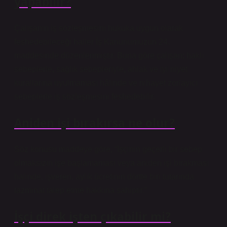
yapabilir?
Çalışanın iş sözleşmesini hukuka uygun olarak
feshedebileceği haller İş Kanunumuzun 24.
maddesinde düzenlenmiştir. Buna göre çalışan; haklı
sebeplerle, sağlık sebepleriyle, ahlak ve iyi niyet
kurallarına uyulmaması hâlinde ve nihayet zorlayıcı
sebeplerle iş sözleşmesini feshedebilir.
Aniden işi bırakırsa ne olur?
Söz konusu maddeye göre, “İşçinin geçerli bir sebep
olmaksızın işe başlamaması veya aniden işi bırakması
halinde, işveren, aylık ücretinin dörtte biri tutarında
tazminat talep etme hakkına sahiptir.”
İşçi direk işten çıkabilir mi?