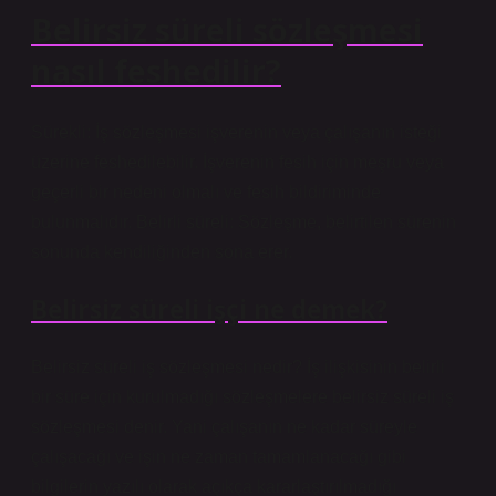
Belirsiz süreli sözleşmesi
nasıl feshedilir?
Sürekli: İş sözleşmesi işverenin veya çalışanın isteği
üzerine feshedilebilir. İşverenin fesih için meşru veya
geçerli bir nedeni olmalı ve fesih bildiriminde
bulunmalıdır. Belirli süreli: Sözleşme, belirtilen sürenin
sonunda kendiliğinden sona erer.
Belirsiz süreli işçi ne demek?
Belirsiz süreli iş sözleşmesi nedir? İş ilişkisinin belirli
bir süre için kurulmadığı sözleşmelere belirsiz süreli iş
sözleşmesi denir. Yani çalışanın ne kadar süreyle
çalışacağı ve işin ne zaman tamamlanacağı gibi
bilgilerin yazılı olarak açıkça kararlaştırılmadığı