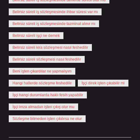
Belirsiz süreli iş sözleşmesinde deneme süresi olur mu
Belirsiz süreli iş sözleşmesinde ihbar süresi var mı
Belirsiz süreli iş sözleşmesinde tazminat alınır mı
Belirsiz süreli işçi ne demek
Belirsiz süreli kira sözleşmesi nasıl feshedilir
Belirsiz süreli sözleşmesi nasıl feshedilir
Beni işten çıkardılar ne yapmalıyım
Hangi hallerde sözleşme feshedilir
İşçi direk işten çıkabilir mi
İşçi hangi durumlarda haklı fesih yapabilir
İşçi imza atmadan işten çıkış olur mu
Sözleşme bitmeden işten çıkılırsa ne olur