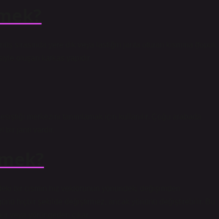
emek?
dönüş sırasında yere dik veya lastiğin janta oturan kısmına (topuk
siyle oluşan karkas yapıdır.
kesiştiği merkezini tanımlamak için kullanılır. Çoğu arabada
 bir jantı vardır.
emek?
ndeki bir cismin hız vektörünün yönündeki değişimden
ünü hiçbir şekilde değiştirmez, ancak yönünü değiştirebilir. Bu
lır veya yörüngeden çıkar.