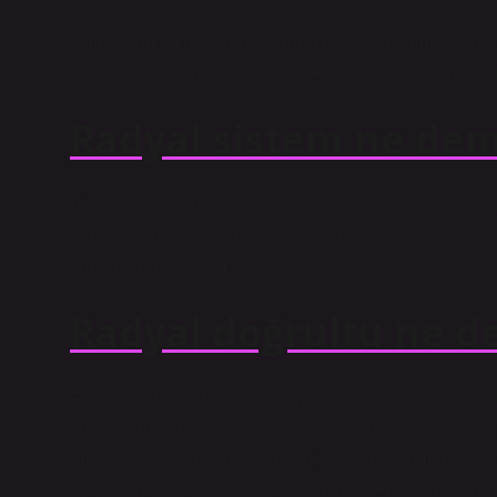
Radius, ön koldaki kemiklerden biridir. Anatomik duruş
alır. Dirsekte humerus ile ve bilekte skafoid ve lunat ke
Radyal sistem ne de
Radyal sistem, havalandırma mekanizmalarında işlevsel 
genellikle havalandırma sistemlerinde kullanılır. Bu si
yönlendirerek çalışır.
Radyal doğrultu ne 
Radyal lastik (daha doğrusu radyal lastik), bir araç las
yönüne 90 derecelik bir açıyla veya radyal olarak (las
radyal lastik), bir araç lastiğinin özel bir tasarımıdır.
açıyla veya radyal olarak (lastiğin merkezinden) düzenl