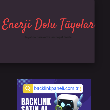
Enerji Dolu Tüyolar
Hayatına hareket katan neşeli fikirler!
Sidebar
://ilbet.online/
famecasino giriş
grandoperabet
www.betexper.xyz