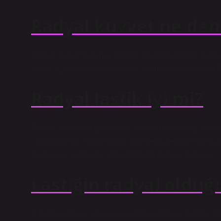
Radyal kuvvet ne de
Radyal kuvvet F2r max (N): Bu, eksenel kuvvete dikey
noktası, şaft tarafından eksenel bir mesafede bulunur.
Radyal lastik iyi mi?
Radyal lastiklerin geleneksel lastiklere göre başlıca a
soğumalarıdır. Ayrıca radyal lastiklerin zemine temas a
geleneksel lastiklere göre yüzde 20 daha iyi tutunur.
Lastiğin radyal olduğu
R harfi lastiğin iç yapısının radyal olduğunu gösterir. M