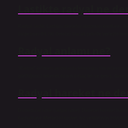
Lastikte radyal ne d
Radyal lastik; Lastiğin iskeletini oluşturan kordların, 
bölgesine) dik (90 derece) olacak şekilde yerleştirilme
Radyal anlamı ne?
“Radyal” kelimesi arabalarda tekerleğin tüm tellerinin 
gördüğünüz tekerlek tipinin birkaç teli ve geniş, dairesel
Radyal hareket ne d
Diametrical ivme (radyal ivme): Dairesel hareket hali
kaynaklanır. Merkezcil kuvvet, hız vektörünün büyüklüğ
kuvvetin büyüklüğüne bağlı olarak, cisim yörüngede ka