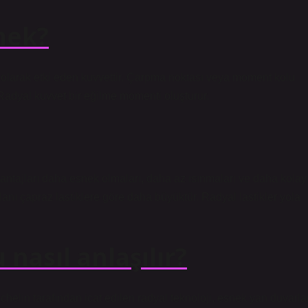
mek?
 olarak etki eden kuvvettir. Çarpma noktası veya moment kolu
 Radyal kuvvet bir eğilme momenti oluşturur.
vantajları daha esnek olmaları, daha az ısınmaları ve daha kolay
lanı çapraz lastiklere göre daha büyüktür. Radyal lastikler yola
 nasıl anlaşılır?
ichelin tarafından icat edilen radyal teknoloji, esnek yan duvarla