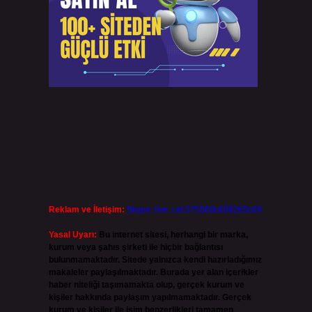
Reklam ve İletişim:
Skype: live:.cid.575569c608265c69
Yasal Uyarı:
Bu internet sitesi, herhangi bir marka,
kurum veya şahıs şirketi ile hiçbir bağlantısı
bulunmamaktadır. Sitede yalnızca kendi hazırladığımız
i
makaleler paylaşılmaktadır. Burada yer alan içerikler
haber niteliği taşımamakta olup, gerçek kurum ve
kişiler hakkında paylaşım yapılmamaktadır. Gerçek
kurum ve kişiler ile isim benzerlikleri tamamen