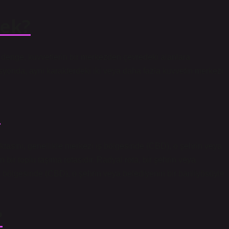
ek?
 denge, kuvvetlerin bir merkezden çevredeki alanlara
isyonda, aynı karakterdeki iki veya daha fazla kuvvetin merkezi
?
ktasını, genellikle merkezi iş bölgesinde (CBD), o şehrin veya
bir toplu taşıma rotasıdır. Radyal rota, bir şehrin veya
iş bölgesinde (CBD), o şehrin veya belediyenin bir banliyösüyle
?