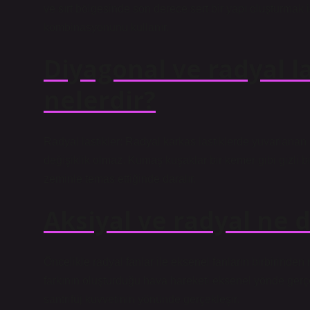
ve sırt bölgesinde son derece sert bir yapı oluşturmak i
kombinasyonunu kullanır.
Diyagonal ve radyal la
nelerdir?
Radyal lastikler: Radyal karkas lastiklerde yuvarlanan
değişiklik olmaz. Kumaş kuşaklar bir kemer gibi gizli b
zeminle temas ettiğinde daralır.
Aksiyal ve radyal ne
Öncelikle radyal fanlar ile eksenel fanların birbirinde
farkının oluşturduğu hava hareketi eksenel yönde gerç
santrifüj kuvvetinin yönünde gerçekleşir.