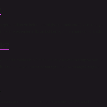
?
a göre, radius ön kolun lateral (başparmak tarafı) kısmında yer
emiklerle eklemlenir. İki ön kol kemiğinin en hareketli olanıdır.
k?
rden biridir. Yaklaşık 2-3 mm ince ve yüzeysel bir yapıya sahiptir.
. Bu, komplikasyonları ve istenmeyen sonuçları büyük ölçüde
?
ktasını, genellikle merkezi iş bölgesinde (CBD), o şehrin veya