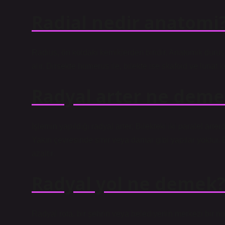
Radial nedir anatomi
Radius, ön koldaki kemiklerden biridir. Anatomik duruş
alır. Dirsekte humerus ile, bilekte ise skafoid ve lunat k
Radyal arter ne deme
İşlemin yapıldığı radyal arter; Bilekteki iki paralel arte
Yakın çevresinde sinir veya damar gibi yapılar yoktur
azaltır.
Radyal yol ne demek
Radyal rota, bir şehrin veya belediyenin merkezi bir no