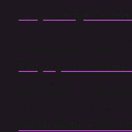
Radyal denge ne dem
Radyal denge Bu tür dengede simetri de önemlidir. Bu
dağıtılmasıyla elde edilir. Tekerlek benzeri bir kompoz
bir nokta etrafında toplanması ilkesine dayanır.
Radyal yol ne demek
Radyal rota, bir şehrin veya belediyenin merkezi bir no
belediyenin bir banliyösüyle (veya uydusuyla) bağlayan 
belediyenin merkezi bir noktasını, genellikle merkezi 
(veya uydusuyla) bağlayan bir toplu taşıma rotasıdır.
Radial nedir anatomi