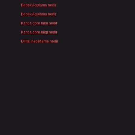
Bebek Agulama nedir
için
admin
Bebek Agulama nedir
için
Öykü
Kant’a göre bilgi nedir
için
admin
Kant’a göre bilgi nedir
için
Şengül
Dijital hedefleme nedir
için
admin
r