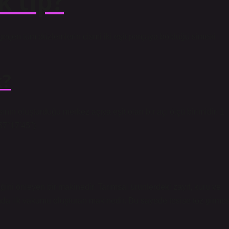
 tıp?
 geçen tüm düzlemlerin cismi iki eşit parçaya böldüğü simetri
k?
ın oluşturduğu merkez açıya eşit olan bir açı ölçü birimidir. 1
57°17′45″).
liğini önleyen bir makinedir. Tarımsal ürünlerdeki zayıf, kuru ve
dığında ilk vakumu oluşturan makinedir. Bu sayede tesise toz girmes