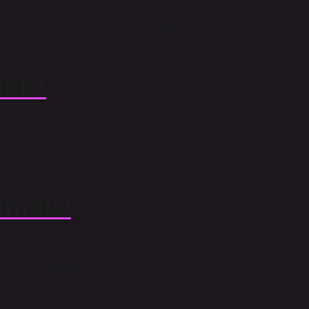
a göre, radius ön kolun lateral (başparmak tarafı) kısmında yer
miklerle eklemlenir. İki ön kol kemiğinin en hareketli olanıdır.
mek?
bir ilkeye atıfta bulunur. Radyal fanlar ve radyal kanallar
stemler, havayı merkezi bir noktadan dairesel bir yol boyunca
demek?
tiğinin özel bir tasarımıdır. Bu tasarımda, kord katmanları seyaha
tiğin merkezinden) düzenlenmiştir. Radyal lastik (daha doğrusu
 Bu tasarımda, kord katmanları seyahat yönüne 90 derecelik bir
enmiştir.