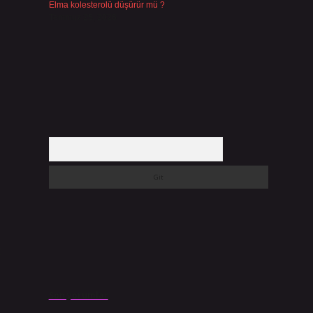
Elma kolesterolü düşürür mü ?
Temmuz 25, 2026
Arama
t
Son yorumlar