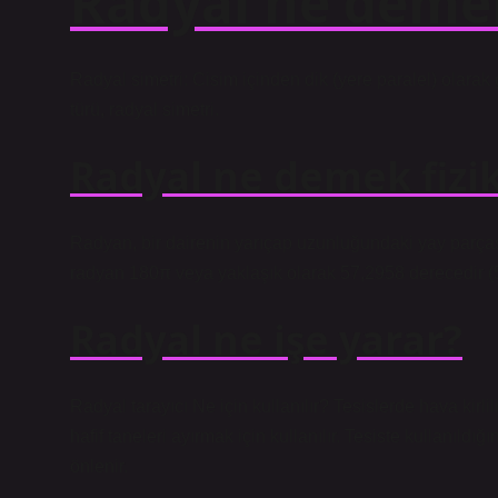
Radyal ne demek
Radyal simetri: Cisim içinden dik (yere paralel) olarak
türü, radyal simetri.
Radyal ne demek fizi
Radyan, bir dairenin yarıçap uzunluğundaki yay parçasın
radyan 180π veya yaklaşık olarak 57,2958 derecedir (
Radyal ne işe yarar?
Radyal tarayıcı Ne için kullanılır? Tesislerde hava kirli
hafif taneleri ayırmak için kullanılır. Tesiste kullanıl
önlenir.