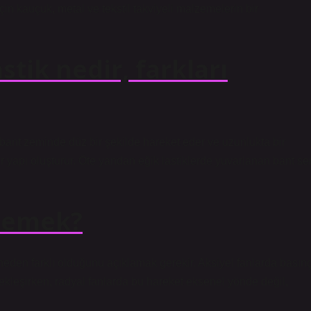
çin kauçuk, metal ve tekstil takviyeli malzemelerin bir
stik nedir, farkları
 bant zeminde düz bir şekilde hareket eder ve uzunlukta bir
ir yapı oluşturur. Öte yandan eğik lastiklerde yuvarlanan bant ser
 demek?
n neden farklı olduğunu açıklamak gerekir. Aksiyel fanlarda basın
ekleşirken, radyal fanlarda bu hareket eksenel yönde değil,