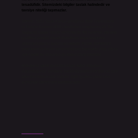
tesadüfidir. Sitemizdeki bilgiler taslak halindedir ve
tavsiye niteliği taşımazlar.
Sitemiz, 5651 Sayılı Kanun gereğince Bilgi Teknolojileri
ve İletişim Kurumu (BTK) tarafından onaylanmış bir Yer
Sağlayıcı olarak hizmet vermektedir. Bu nedenle, sitedeki
içerikleri proaktif olarak denetleme veya araştırma
yükümlülüğümüz bulunmamaktadır. Ancak, üyelerimiz
yazdıkları içeriklerin sorumluluğunu taşımakta olup, siteye
üye olarak bu sorumluluğu kabul etmiş sayılırlar.
Hukuka ve yasal düzenlemelere aykırı olduğunu
düşündüğünüz içerikleri,
backlinkpanelicomtr@gmail.com
adresine bildirmeniz halinde, ilgili içerikler yasal süre
içerisinde sitemizden kaldırılacaktır.
Son Yazılar