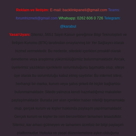
Reklam ve İletişim:
E-mail:
backlinkpaneli@gmail.com
Teams:
forumhizmeti@gmail.com
Whatsapp: 0262 606 0 726
Telegram:
@karabul
Yasal Uyarı:
Sitemiz, 5651 Sayılı Kanun gereğince Bilgi Teknolojileri ve
İletişim Kurumu (BTK) tarafından onaylanmış bir Yer Sağlayıcı olarak
hizmet vermektedir. Bu nedenle, sitedeki içerikleri proaktif olarak
denetleme veya araştırma yükümlülüğümüz bulunmamaktadır. Ancak,
üyelerimiz yazdıkları içeriklerin sorumluluğunu taşımakta olup, siteye
üye olarak bu sorumluluğu kabul etmiş sayılırlar. Bu internet sitesi,
herhangi bir marka, kurum veya şahıs şirketi ile hiçbir bağlantısı
bulunmamaktadır. Sitede yalnızca kendi hazırladığımız makaleler
paylaşılmaktadır. Burada yer alan içerikler haber niteliği taşımamakta
olup, gerçek kurum ve kişiler hakkında paylaşım yapılmamaktadır.
Gerçek kurum ve kişiler ile isim benzerlikleri tamamen tesadüfidir.
Sitemiz, kar amacı gütmeyen ve tamamen ücretsiz bir bilgi paylaşım
platformudur. Hukuka ve yasal düzenlemelere aykırı olduğunu