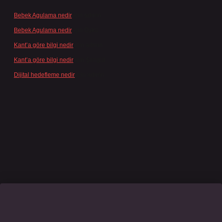
Bebek Agulama nedir
için
admin
Bebek Agulama nedir
için
Öykü
Kant’a göre bilgi nedir
için
admin
Kant’a göre bilgi nedir
için
Şengül
Dijital hedefleme nedir
için
admin
casino giriş
grandoperabet
www.betexper.xyz/