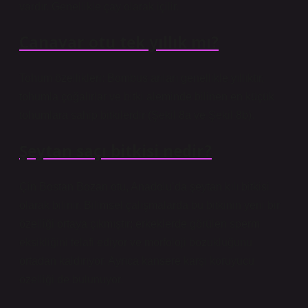
vardır. Genellikle çay olarak içilir.
Canavar otu tek yıllık mı?
Tohum özellikleri: Bombus arıları genellikle yıllıktır,
tohumla çoğalırlar ve bitki aleminde bilinen en küçük
tohumlara sahip bitkilerdir (Şekil 8a ve Şekil 8b).
Şeytan saçı bitkisi nedir?
Çin Bostan Bozan otu, Anadolu’da şeytan kılı bitkisi
olarak bilinir. Bilimsel çalışmalarda bu bitkinin yeni bir
özelliği ortaya çıkmıştır; erkeklerde görülen sperm
eksikliğini telafi ediyor ve morfoloji bozukluğunu
ortadan kaldırıyor. Ayrıca kansere karşı koruyucu
özelliği de bulunuyor.