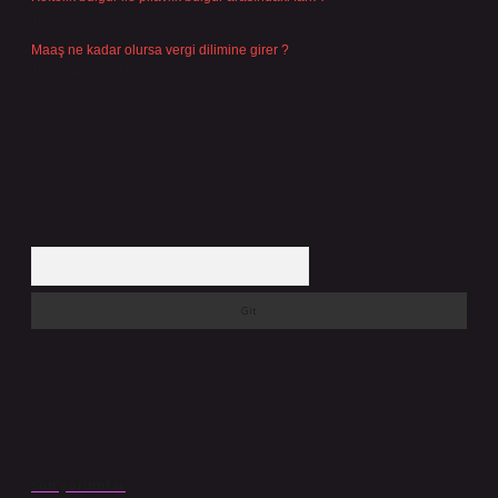
Temmuz 27, 2026
Maaş ne kadar olursa vergi dilimine girer ?
Temmuz 25, 2026
Arama
Son yorumlar