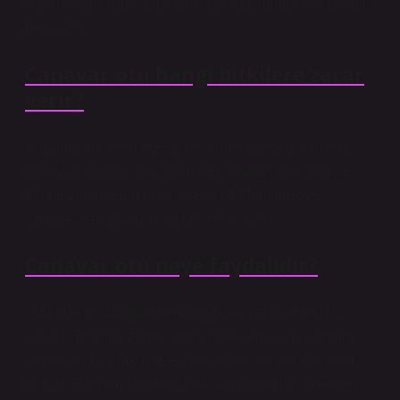
kontrolü için suda dağılabilen granül formülasyonlu bir
herbisittir.
Canavar otu hangi bitkilere zarar
verir?
Ayçiçeği mahsullerine zarar veren ayçiçeği yanıklığı.
Buruşuk süpürge otu. Domates, patates, patlıcan ve
tütüne zarar veren mavi çiçekli ot. Mercimek ve
domateslere zararlı olan Mısır süpürgesi.
Canavar otu neye faydalıdır?
Süpürge otu doğada kendiliğinden yetişen otsu bir
bitkidir. Tarımda zararlı statüsünde olmasına rağmen
yüzyıllardır tüberküloz tedavisinde kullanılan tıbbi bir
bitkidir. Balgam söktürücü ve antimikrobiyal özellikleri