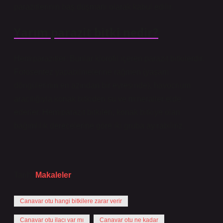
parazitlerinin baş düşmanı olarak kabul edilir.
Yarım parazit bitki nedir?
Hemiparazitler: Bunlar klorofil içeren parazit bitkilerdir.
Fotosentez yapabilmelerine rağmen (yaşam
döngülerinin en azından bir evresinde), havocrium
aracılığıyla konak bitkiden su ve mineraller elde
ederler. Hemiparazit bitkileri, konak bitkiye olan
bağımlılık derecelerine göre iki gruba ayırabiliriz.
Tarih:
Makaleler
Canavar otu hangi bitkilere zarar verir
Canavar otu ilacı var mı
Canavar otu ne kadar