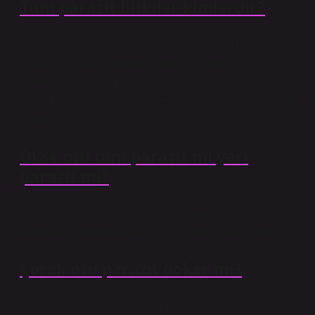
Tam parazit bitkiler kimlerdir?
Cuscuta cinsi, Cuscutaceae familyasına ait tamamen
parazitik bir bitki grubudur. Ülkemizde tarçın,
tüberküloz, maraz, sarı ot, sarmaşık, keçi sakalı,
dodder, gelin saçı, kuş saçı ve şeytan saçı gibi isimlerle
bilinirler.
Ökse otu tam parazit mi yarı
parazit mi?
Ökse otları tohumlarla çoğalır ve birçok farklı ağaç
türünde ve dallarında yarı parazit olarak büyüyebilirler.
Çörek otu parazit döker mi?
Bağırsak dostu siyah kimyon yağı, bağırsak