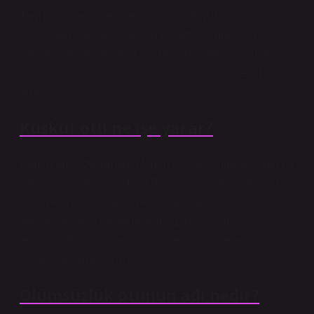
Tam parazitler: Kendileri dışındaki tüm ihtiyaçlarını
bitkilerden karşıladıkları için hayatta kalmak için bu
bitkilere ihtiyaç duyarlar. Bu nedenle tam parazitler
olarak adlandırılırlar. Cinsaçı bu parazit türüne bir
örnektir.
Küsküt otu ne işe yarar?
Bunun en güzel örneği Mardin ve yöresinde kültürün bir
parçası haline gelen “İKŞUT” veya “dodder” bitkisidir.
Yörede özellikle karaciğer hastalıkları ve
yenidoğanlarda ve annelerde fizyolojik sarılık
tedavisinde kullanılan bu bitkisel ilaç, yöre ve
kültürüyle özdeşleşmiştir.
Ölümsüzlük otunun adı nedir?