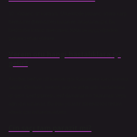
10. Yabancı ot kontrolü: Ülkemizde yabancı otlara karşı
herbisitler (herbisitler) kullanımı onaylanmıştır. Bu
herbisitler kırmızı mercimek, tütün ve ayçiçeğindeki
yabancı otları öldürür.
Verem otu hangi hastalıklara iyi
gelir?
Akciğer, lenf ve cilt kanseri gibi kanserlere karşı koruma
sağlar. Öksürük, bronşit, grip ve astım gibi hastalıklara
iyi gelir. Lenf şişmesi, lenf damarlarının tıkanması veya
ağrı için kullanılır. Bu bitki yıllardır tüberkülozu tedavi
etmek için kullanılmaktadır.
Cin saçı tam parazit mi?