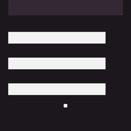
İsim*
E-Posta*
Web Sitesi
Daha sonraki yorumlarımda kullanılması için adım, e-posta adresim ve
site adresim bu tarayıcıya kaydedilsin.