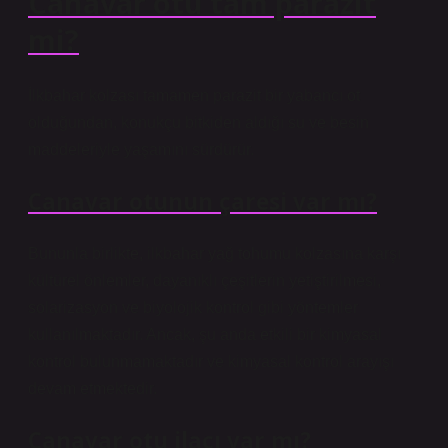
Canavar otu tam parazit
mi?
İlkbahar kolzası tamamen parazit bir yabancı ot
olduğundan, konukçu bitkiden aldığı su ve besin
maddeleriyle yaşamını sürdürür.
Canavar otunun çaresi var mı?
Bununla birlikte, ilkbahar yağ tohumu kolzasına karşı
kültürel önlemler, dayanıklı çeşitlerin yetiştirilmesi,
solarizasyon ve biyolojik kontrol gibi yöntemler
kullanılmaktadır. Ancak, şu anda etkili bir kimyasal
kontrol bulunmamaktadır ve kimyasal kontrol arayışı
devam etmektedir.
Canavar otu ilacı var mı?