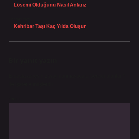
Lösemi Olduğunu Nasıl Anlarız
Sonraki Yazı
Kehribar Taşı Kaç Yılda Oluşur
Bir yanıt yazın
E-posta adresiniz yayınlanmayacak.
Gerekli alanlar
*
ile işaretlenmişlerdir
Yorum