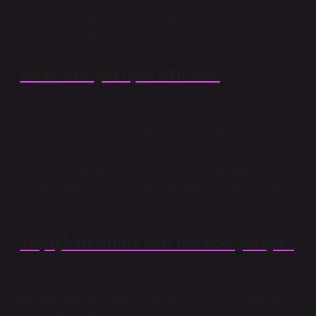
Ölümsüzlük bitkisi: Aloe Vera Aloe Vera, zambakgiller
familyasından kaktüs benzeri bir bitkidir.
Ökse otu yarı parazit mi?
Ökse otu en çok nerede yetişir? Ökse otu tohumlar
aracılığıyla çoğalır ve birçok farklı ağaç türü ve
dallarında yarı parazit olarak büyüyebilir. Örneğin,
ıhlamur, elma, armut, erik, meşe, kestane, fındık, ceviz,
kavak ağaçları ve tüm çam ailesinde yarı parazit olarak
bulunabilir.
Yapışkan andız otu nerede yetişir?
Andız otu Manisa ve Akhisar yörelerinde bol miktarda
bulunur. Akdeniz bölgesinde yollarda ve kıyılarda çok