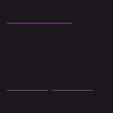
yaygındır. İstiridye otu Manisa, Balıkesir, Mersin,
Antalya, Çanakkale, Muğla ve İzmir illerinde yaygındır.
Canavar otu ne kadar?
Timaş Çocuk Canavar Otu – Hikaye Çemberi 2 – Aysel
Gürmen çoğu kitapla karşılaştırıldığındaTimaş Çocuk
Canavar Otu – Hikaye Çemberi 2 – Aysel
GürmenKayıp Çileğin Sırrı / Masumiyet Karinesi –
Ergün KazanırFiyat46,43 TL85,00
TLYorumlar5,05,0SatıcıHepsi buradaHepsi
buradaYazarAysel GürmenErgün Kazanır8 satır daha
Domatese hangi ot ilacı atılır?
FEİNZİN. FEİNZİN® patates, domates ve soya
fasulyesinde geniş yapraklı yıllık yabancı otların