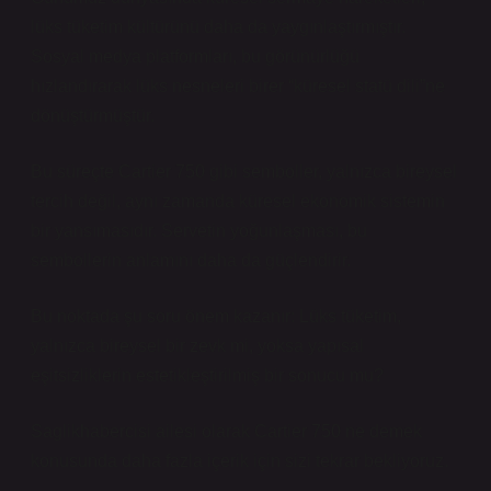
lüks tüketim kültürünü daha da yaygınlaştırmıştır.
Sosyal medya platformları, bu görünürlüğü
hızlandırarak lüks nesneleri birer “küresel statü dili”ne
dönüştürmüştür.
Bu süreçte Cartier 750 gibi semboller, yalnızca bireysel
tercih değil, aynı zamanda küresel ekonomik sistemin
bir yansımasıdır. Servetin yoğunlaşması, bu
sembollerin anlamını daha da güçlendirir.
Bu noktada şu soru önem kazanır: Lüks tüketim,
yalnızca bireysel bir zevk mi, yoksa yapısal
eşitsizliklerin estetikleştirilmiş bir sonucu mu?
Saglikhabercisi ailesi olarak Cartier 750 ne demek
konusunda daha fazla içerik için sizi tekrar bekliyoruz.