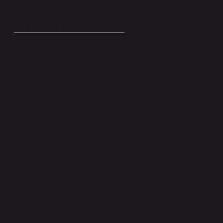
eder.
Cartier 750 ne demektir?
Cartier ürünlerinde görülen “750” damgası, altının saflık
oranını ifade eder. Kuyumculukta bu sayı, 1000 birimlik
alaşımın 750’sinin saf altın olduğunu belirtir. Yani 18
ayar altına karşılık gelir. Geri kalan 250 birim ise metali
daha dayanıklı hale getiren gümüş, bakır veya
paladyum gibi alaşımlardan oluşur.
Bu teknik bilgi ilk bakışta nötr görünür. Ancak siyaset
bilimi perspektifinden bakıldığında, bu tür “nötr” teknik
göstergeler bile toplumsal hiyerarşilerin diline
dönüşebilir. Çünkü saflık oranı, yalnızca fiziksel bir
özellik değil, aynı zamanda değer üretiminin sembolik
bir aracıdır. Altının “kaç ayar” olduğu bilgisi, ekonomik