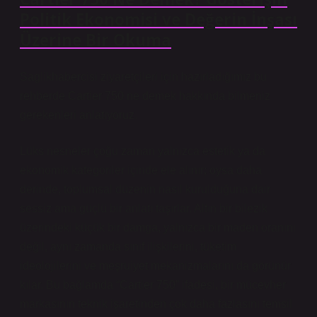
Politik Ekonomisi ve Değerin İnşası
Üzerine Bir Okuma
Saglikhabercisi ziyaretçileri için hazırladığımız bu
rehberde Cartier 750 ne demek hakkında bilmeniz
gerekenleri anlatıyoruz.
Lüks nesneler çoğu zaman yalnızca estetik ya da
ekonomik kategoriler içinde ele alınır; oysa daha
derinde, toplumsal düzenin nasıl kurulduğuna dair
sessiz ama güçlü bir anlatı taşırlar. Altın bir bilezik
üzerindeki küçük bir damga, yalnızca bir maden oranını
değil, aynı zamanda sınıf ilişkilerini, tüketim
ideolojilerini ve meşruiyet mekanizmalarını da görünür
kılar. Bu bağlamda “Cartier 750” ifadesi, bir mücevher
markasının teknik işaretinden çok daha fazlasını temsil