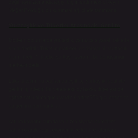
değil, aynı zamanda algıyı biçimlendirmektir. Neyin
“değerli” olduğu, bu kurumsal ağ içinde tanımlanır.
Yurttaşlık ve Tüketim Arasındaki Gerilim
Modern toplumlarda yurttaşlık, yalnızca siyasal haklarla
sınırlı değildir. Tüketim pratikleri de dolaylı bir yurttaşlık
biçimi üretir. “Tüketici yurttaş” kavramı, bu dönüşümün
merkezindedir.
Lüks tüketim, bu bağlamda eşitlikçi yurttaşlık idealiyle
gerilim içindedir. Bir yanda eşit oy hakkı, diğer yanda
eşitsiz satın alma gücü vardır. Cartier 750 gibi nesneler,
bu gerilimi görünür kılar.
katılım
kavramı burada yalnızca siyasal süreçlere
katılım olarak değil, ekonomik ve kültürel alanlara