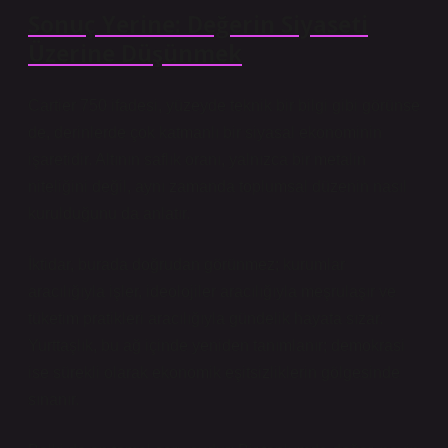
Sonuç Yerine: Değerin Siyaseti
Üzerine Düşünmek
Cartier 750 ifadesi, yüzeyde teknik bir bilgi gibi görünse
de, derinlerde çok katmanlı bir siyasal ekonominin
işaretidir. Altının saflık oranı, yalnızca bir metalin
niteliğini değil, aynı zamanda toplumsal düzenin nasıl
kurulduğunu da anlatır.
İktidar, burada doğrudan görünmez; kurumlar
aracılığıyla işler, ideolojiler aracılığıyla meşrulaşır ve
tüketim pratikleri aracılığıyla gündelik hayata sızar.
Yurttaşlık, bu ağ içinde yeniden tanımlanır; demokrasi
ise sürekli olarak ekonomik eşitsizliklerin gölgesinde
sınanır.