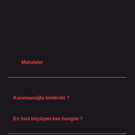
Belki de en temel soru şudur: Bir toplumda değer, neyin
“gerçekten değerli” olduğuna kim karar verir?
Bu soru, yalnızca Cartier 750’ye değil, modern
toplumsal düzenin tamamına yöneltilmiş bir sorgudur.
Tarih:
Makaleler
Önceki Yazı
Karamanoğlu kimlerdir ?
Sonraki Yazı
En hızlı büyüyen kas hangisi ?