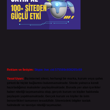
Reklam ve İletişim:
Skype: live:.cid.575569c608265c69
Yasal Uyarı:
Bu internet sitesi, herhangi bir marka, kurum veya şahıs
şirketi ile hiçbir bağlantısı bulunmamaktadır. Sitede yalnızca kendi
hazırladığımız makaleler paylaşılmaktadır. Burada yer alan içerikler
haber niteliği taşımamakta olup, gerçek kurum ve kişiler hakkında
paylaşım yapılmamaktadır. Gerçek kurum ve kişiler ile isim
benzerlikleri tamamen tesadüfidir. Sitemizdeki bilgiler taslak
halindedir ve tavsiye niteliği taşımazlar.