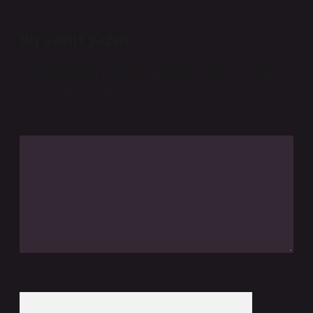
Bir yanıt yazın
E-posta adresiniz yayınlanmayacak.
Gerekli alanlar
*
ile işaretlenmişlerdir
Yorum
İsim*