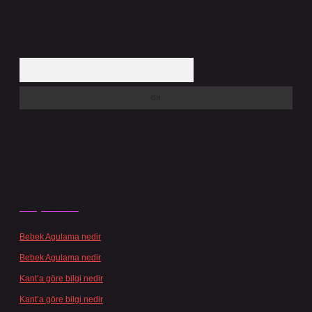
Arama
Son yorumlar
Bebek Agulama nedir
için
admin
Bebek Agulama nedir
için
Öykü
Kant’a göre bilgi nedir
için
admin
Kant’a göre bilgi nedir
için
Şengül