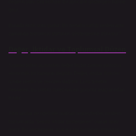
değerin yanı sıra kültürel bir ayrıcalık göstergesi hâline
gelir.
Burada kritik soru şudur: Bir metalin saflığı neden aynı
zamanda toplumsal statünün göstergesine dönüşür?
Değer, İktidar ve Toplumsal Düzen
Siyaset bilimi açısından değer hiçbir zaman yalnızca
ekonomik bir kategori değildir. Değer, iktidar ilişkileri
içinde üretilir ve yeniden dağıtılır. Lüks tüketim
nesneleri, bu üretim sürecinin en görünür araçlarından
biridir.
Altın takılar ve özellikle markalı mücevherler, modern
toplumlarda “sessiz iktidar göstergeleri” olarak işlev
görür. Bu göstergeler, açık bir zor kullanımı olmadan