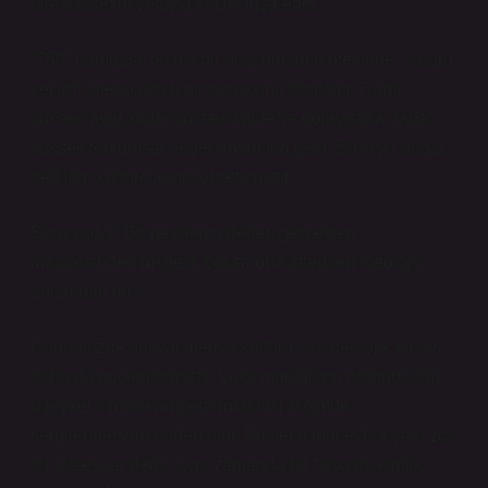
birey, tüketim yoluyla kimlik inşa eder.
“750” damgası, teknik bir bilgi olmanın ötesinde, “doğru
seçim” ideolojisinin bir parçasına dönüşür. Daha
yüksek ayar, daha yüksek kalite ve dolayısıyla daha
yüksek toplumsal değer anlamına gelir. Bu ilişki doğal
değildir; kültürel olarak üretilmiştir.
Soru şudur: Bir nesnenin değeri gerçekten
maddesinden mi gelir, yoksa ona atfedilen ideolojik
anlamdan mı?
Günümüzde sosyal medya kültürü, bu ideolojik yapıyı
daha da güçlendirmiştir. Lüks markaların görünürlüğü,
bireysel kimliklerin performatif bir biçimde
sergilenmesine neden olur. Böylece mücevher yalnızca
bir aksesuar değil, aynı zamanda bir “siyasal kimlik