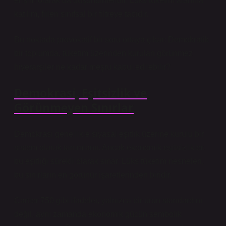
erişim olarak da düşünülmelidir. Lüks tüketim alanına
katılım, fiilen sınıfsal bir filtreye tabidir.
Bu noktada provokatif bir soru ortaya çıkar: Demokratik
bir toplumda, tüketim üzerinden kurulan görünmez
hiyerarşiler ne kadar meşru kabul edilebilir?
Demokrasi, Eşitsizlik ve
Görünmeyen Sınırlar
Demokrasi genellikle siyasal eşitlik üzerine kurulu bir
sistem olarak tanımlanır. Ancak ekonomik eşitsizlikler,
bu eşitliği sürekli olarak sınar. Lüks tüketim nesneleri,
bu sınırların en görünür işaretlerinden biridir.
Cartier 750 gibi ifadeler, yalnızca bir ürün standardını
değil, aynı zamanda ekonomik gücün sembolik