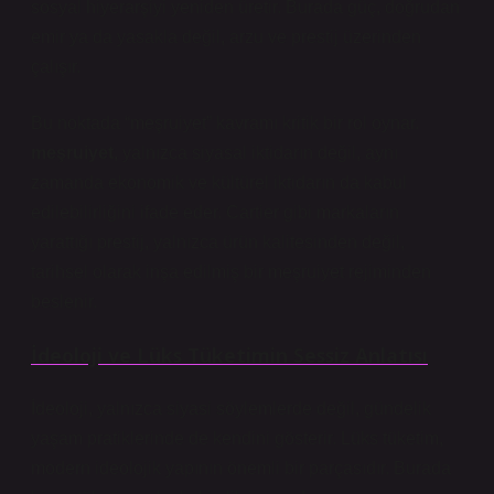
sosyal hiyerarşiyi yeniden üretir. Burada güç, doğrudan
emir ya da yasakla değil, arzu ve prestij üzerinden
çalışır.
Bu noktada “meşruiyet” kavramı kritik bir rol oynar.
meşruiyet
, yalnızca siyasal iktidarın değil, aynı
zamanda ekonomik ve kültürel iktidarın da kabul
edilebilirliğini ifade eder. Cartier gibi markaların
yarattığı prestij, yalnızca ürün kalitesinden değil,
tarihsel olarak inşa edilmiş bir meşruiyet rejiminden
beslenir.
İdeoloji ve Lüks Tüketimin Sessiz Anlatısı
İdeoloji, yalnızca siyasi söylemlerde değil, gündelik
yaşam pratiklerinde de kendini gösterir. Lüks tüketim,
modern ideolojik yapının önemli bir parçasıdır. Burada