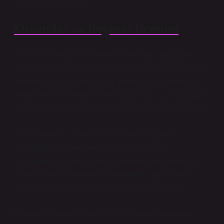
beyanı” hâline gelir.
Kurumlar ve Değerin Üretimi
Kurumlar, toplumsal düzenin sürekliliğini sağlayan
yapılardır. Kuyumculuk sektörü de bu anlamda yalnızca
ekonomik bir alan değil, aynı zamanda kurumsal bir
değer üretim sistemidir. Sertifikasyonlar, ayar damgaları
ve marka logoları, güvenin kurumsallaşmış biçimleridir.
“750” damgası, aslında bir tür kurumsal güven
mühürüdür. Devletin ve piyasanın ortaklaşa
oluşturduğu bir doğrulama sistemine işaret eder. Bu
sistem, bireyin nesneye güvenmesini sağlar. Ancak
aynı zamanda tüketiciyi belirli normlara da bağlar.
Burada kurumların işlevi yalnızca düzen sağlamak