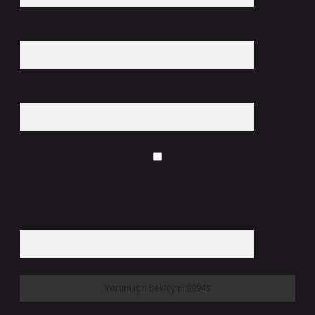
E-Posta*
Web Sitesi
Daha sonraki yorumlarımda kullanılması için adım, e-posta adresim ve
site adresim bu tarayıcıya kaydedilsin.
7 + 8 kaçtır?
*