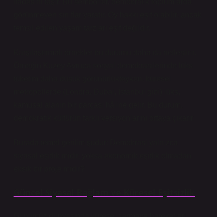
ifadesini taşır. Bu semboller, demokratik toplumlarda
görünmeyen sınıflar yaratır. Oy hakkı eşit olabilir, ancak
temsil edilen yaşam tarzları eşit değildir.
Karşılaştırmalı örnekler bu durumu daha da netleştirir.
Örneğin Kuzey Avrupa sosyal demokrasilerinde lüks
tüketim daha düşük görünürlükteyken, küresel
metropollerde (Londra, Dubai, İstanbul gibi) lüks,
kamusal alanın bir parçası hâline gelir. Bu durum,
demokratik kültürün farklı versiyonlarını ortaya çıkarır.
Burada temel gerilim şudur: Demokrasi yalnızca
siyasal eşitlik midir, yoksa ekonomik eşitlik olmadan
eksik bir proje midir?
Güncel Siyasal Bağlam ve Küresel Eşitsizlik
Günümüz dünyasında küresel sermaye hareketleri,