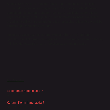
Sitemiz, 5651 Sayılı Kanun gereğince Bilgi Teknolojileri ve İletişim
Kurumu (BTK) tarafından onaylanmış bir Yer Sağlayıcı olarak hizmet
vermektedir. Bu nedenle, sitedeki içerikleri proaktif olarak denetleme
veya araştırma yükümlülüğümüz bulunmamaktadır. Ancak, üyelerimiz
yazdıkları içeriklerin sorumluluğunu taşımakta olup, siteye üye olarak bu
sorumluluğu kabul etmiş sayılırlar.
Hukuka ve yasal düzenlemelere aykırı olduğunu düşündüğünüz
içerikleri,
backlinkpanelicomtr@gmail.com
adresine bildirmeniz halinde,
ilgili içerikler yasal süre içerisinde sitemizden kaldırılacaktır.
Son Yazılar
Epifenomen nedir felsefe ?
Ağustos 6, 2026
Kur’an-ı Kerim hangi ayda ?
Ağustos 6, 2026