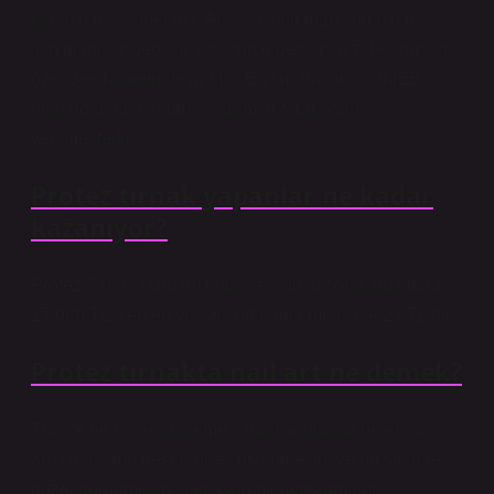
sahip olmak yeterlidir. Ancak iyi bir manikürcü olmak
için manikür-pedikür kursuna gidebilirsiniz. Bu kurslar
özel dershaneler veya Milli Eğitim Bakanlığı (MEB)
tarafından onaylanmış kurumlar tarafından
verilmektedir.
Protez tırnak yapanlar ne kadar
kazanıyor?
Protez Tırnak Uzmanı olarak en düşük ortalama maaş
17.000 TL iken en yüksek ortalama maaş ise 23 TL’dir.
Protez tırnakta nail art ne demek?
Türkçe’de tırnak süsleme sanatı anlamına gelen nail
art, tırnakların desenlerle süslenmesini ve bu sayede
güzel görünmesini sağlayan bir uygulamadır.