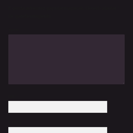
E-posta adresiniz yayınlanmayacak.
Gerekli alanlar
*
ile işaretlenmişlerdir
Yorum
İsim*
E-Posta*