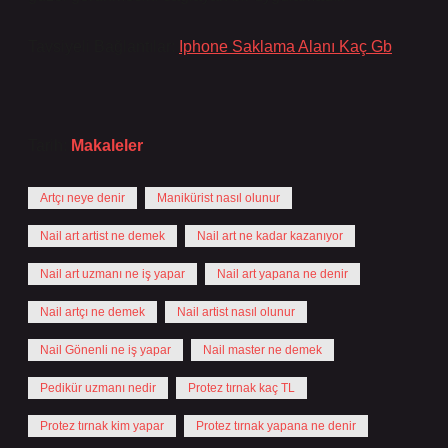
Tavsiyeli Bağlantılar:
Iphone Saklama Alanı Kaç Gb
Tarih:
Makaleler
Artçı neye denir
Manikürist nasıl olunur
Nail art artist ne demek
Nail art ne kadar kazanıyor
Nail art uzmanı ne iş yapar
Nail art yapana ne denir
Nail artçı ne demek
Nail artist nasıl olunur
Nail Gönenli ne iş yapar
Nail master ne demek
Pedikür uzmanı nedir
Protez tırnak kaç TL
Protez tırnak kim yapar
Protez tırnak yapana ne denir