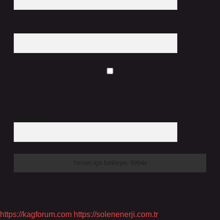
Web Sitesi
Daha sonraki yorumlarımda kullanılması için adım, e-posta adresim ve
site adresim bu tarayıcıya kaydedilsin.
6 + 2 kaçtır?
*
https://kagforum.com
https://solenenerji.com.tr