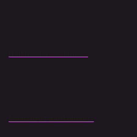
sahip olmak yeterlidir. Ancak iyi bir manikürcü olmak
için manikür-pedikür kursuna gidebilirsiniz. Bu kurslar
özel dershaneler veya Milli Eğitim Bakanlığı (MEB)
tarafından onaylanmış kurumlar tarafından
verilmektedir.
Nail master ne demek?
Nail Master Nail Master Kalıcı Oje Protez Tırnak
Yapışkanlık Temizleme Spreyi 250ml. Kalıcı oje ve
tırnak protezlerinin üretiminde kullanılır. Baz katın
yapışkanlığı kalıcı oje tabakasını çıkarmak için
kullanılır.
Manikürist nasıl olunur?
Manikürcü olmak için en azından ilkokul diplomasına