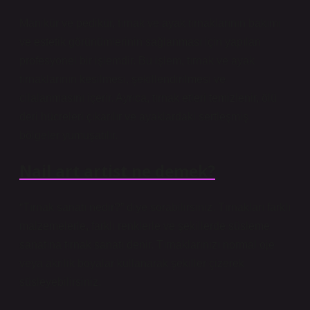
Manikür ve pedikür, tırnak ve ayak tırnaklarının bakımı
ve estetik görünümlerinin sağlanması için yapılan
profesyonel bir işlemdir. Bu işlem, tırnak ve ayak
tırnaklarının kesilmesi, şekillendirilmesi ve
cilalanmasını içerir. Ayrıca, tırnak etleri temizlenir, ölü
deri hücreleri çıkarılır ve ayaklardaki sertleşmiş
bölgeler yumuşatılır.
Nail art artist ne demek?
“Tırnak sanatı nedir?” diye sorabilirsiniz. Tırnakları farklı
malzemelerle, farklı renklerle ve şekillerde süsleme
sanatına tırnak sanatı denir. Tırnaklarınızı normal oje
veya akrilik boyalar kullanarak şekiller çizerek
süsleyebilirsiniz.