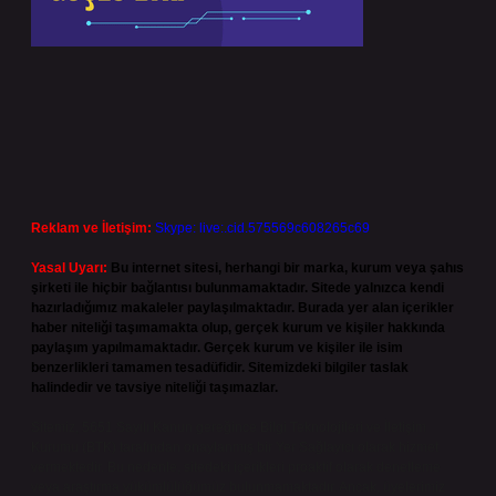
Reklam ve İletişim:
Skype: live:.cid.575569c608265c69
Yasal Uyarı:
Bu internet sitesi, herhangi bir marka, kurum veya şahıs
şirketi ile hiçbir bağlantısı bulunmamaktadır. Sitede yalnızca kendi
hazırladığımız makaleler paylaşılmaktadır. Burada yer alan içerikler
haber niteliği taşımamakta olup, gerçek kurum ve kişiler hakkında
paylaşım yapılmamaktadır. Gerçek kurum ve kişiler ile isim
benzerlikleri tamamen tesadüfidir. Sitemizdeki bilgiler taslak
halindedir ve tavsiye niteliği taşımazlar.
Sitemiz, 5651 Sayılı Kanun gereğince Bilgi Teknolojileri ve İletişim
Kurumu (BTK) tarafından onaylanmış bir Yer Sağlayıcı olarak hizmet
vermektedir. Bu nedenle, sitedeki içerikleri proaktif olarak denetleme
veya araştırma yükümlülüğümüz bulunmamaktadır. Ancak, üyelerimiz