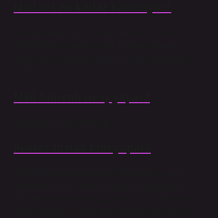
Nail art ne kadar kazanıyor?
Kullanıcıların en çok paylaştığı maaşlar 17.900 TL ile
20.600 TL arasında değişiyor. Bir manikürcü için en
düşük paylaşılan maaş 17.000 TL iken, en yüksek 22
TL’dir.
Nail Gönenli ne iş yapar?
AskerNail Gönenli / Mesleği
Protez tırnak kim yapar?
Protez tırnaklar tırnak uzmanı veya güzellik uzmanı
tarafından yapılır. Öncelikle doğal tırnağa uygun bir
şekil verilir ve ardından yapıştırıcı veya jel ile yapay
tırnağa yapıştırılır. Son olarak protez tırnağa istenilen