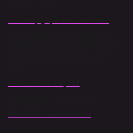
renk veya desen uygulanır.
Tırnak işi yapanlara ne denir?
Manikürcü, çalıştığı kuaför veya güzellik salonunun
genel prensiplerine uygun olarak tırnakların sağlıklı
bakımından sorumludur. Tırnak bakımı için gerekli
ekipmanlar; tırnak makası, törpü, tırnak makası, oje,
parlatıcı.
Protez tırnak kaç TL?
Tırnak protezi fiyatları nasıl belirleniyor?
Manikürist nasıl olunur?
Manikürcü olmak için en azından ilkokul diplomasına