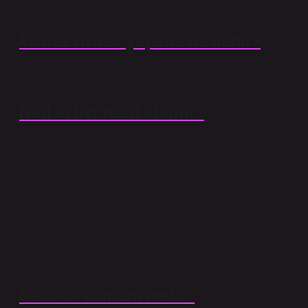
uygulayarak estetik bir görünüm sağlayan uzmandır.
Protez tırnak yapana ne denir?
Tırnak protezi yapan kişilere tırnak protez uzmanı denir.
Nail artist nasıl olunur?
Tırnak sanatı uzmanı nasıl olunur? MEB tarafından
tanınan bir güzellik uzmanı kursunu veya bu konuda
eğitim veren bir okulu tamamlamanız yeterlidir. Bu
kapsam ayrıca kurslar aracılığıyla hedeflenen eğitimi
de içerir. İlkokul diplomasına sahip olan ve mesleki
engeli olmayan kişiler meslek liselerinde eğitim
görebilirler.
Pedikür uzmanı nedir?