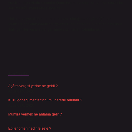
yazdıkları içeriklerin sorumluluğunu taşımakta olup, siteye üye olarak bu
sorumluluğu kabul etmiş sayılırlar.
Hukuka ve yasal düzenlemelere aykırı olduğunu düşündüğünüz
içerikleri,
backlinkpanelicomtr@gmail.com
adresine bildirmeniz halinde,
ilgili içerikler yasal süre içerisinde sitemizden kaldırılacaktır.
Son Yazılar
Âşârm vergisi yerine ne geldi ?
Ağustos 9, 2026
Kuzu göbeği mantar tohumu nerede bulunur ?
Ağustos 8, 2026
Muhtıra vermek ne anlama gelir ?
Ağustos 7, 2026
Epifenomen nedir felsefe ?