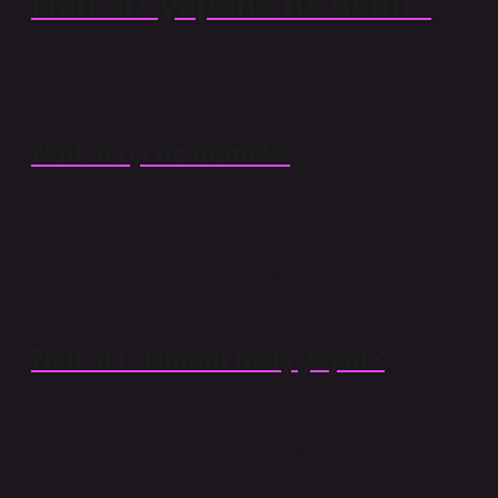
Nail art yapana ne denir?
Bu sanat dalında uzmanlaşmış kişilere “tırnak
sanatçısı” denir.
Nail artçı ne demek?
Tırnak sanatı, tırnakları estetik olarak dekore etme ve
süsleme sanatıdır. Tırnak süslemeleri, son yıllarda hem
profesyonel salonlarda hem de evde uygulanan
popüler bir güzellik trendi haline geldi.
Nail art uzmanı ne iş yapar?
Tırnak protez uzmanı; yaralanma veya hastalık
nedeniyle tırnaklarını kaybeden veya mevcut
tırnaklarında sorun olan kişilere yapay tırnak