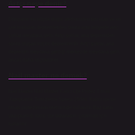
Artçı neye denir?
Dünyanın en büyük doğal afetlerinden biri olan ve en
çok korkulan depremlerden sonra aynı bölgede artçı
şoklar meydana gelir. Artçı şoklar, ana depremden
sonra oluşan küçük depremlerdir. Artçı şoklar, ana
depremin meydana geldiği merkezde meydana gelir,
ancak daha küçüktürler.
Nail master ne demek?
Nail Master Nail Master Kalıcı Oje Protez Tırnak
Yapışkanlık Temizleme Spreyi 250ml. Kalıcı oje ve
tırnak protezlerinin üretiminde kullanılır. Baz katın
yapışkanlığı kalıcı oje tabakasını çıkarmak için
kullanılır.