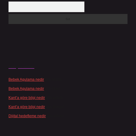
Arama
Son yorumlar
Bebek Agulama nedir
için
admin
Bebek Agulama nedir
için
Öykü
Kant’a göre bilgi nedir
için
admin
Kant’a göre bilgi nedir
için
Şengül
Dijital hedefleme nedir
için
admin