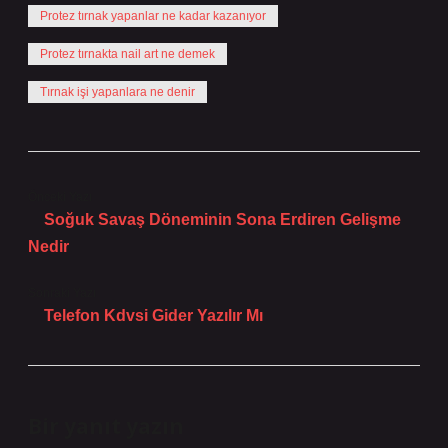
Protez tırnak yapanlar ne kadar kazanıyor
Protez tırnakta nail art ne demek
Tırnak işi yapanlara ne denir
Önceki Yazı
Soğuk Savaş Döneminin Sona Erdiren Gelişme
Nedir
Sonraki Yazı
Telefon Kdvsi Gider Yazılır Mı
Bir yanıt yazın