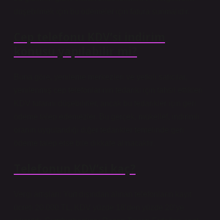
düşebilmek için bu ödemeler için fatura sunmalıdır.
Cep telefonu KDV’si indirim
konusu yapılabilir mi?
Buna göre, yenileme merkezleri ve yetkili satıcılar,
yenilenmiş cep telefonlarının tedariki için tahsil ettikleri
KDV tutarını düşebilirler, ancak bu tedarikler için geri
ödeme talep edemezler. Bu gerçek, mükellef, indirimli
oranın uygulandığı diğer tedarikler temelinde geri
ödeme talep etse bile dikkate alınacaktır.
Telefonun KDV’si kaç?
Vergi artışları: Yurt dışından alınan telefonların kayıt
ücreti 20.000 TL, KDV yüzde 18’den yüzde 20’ye