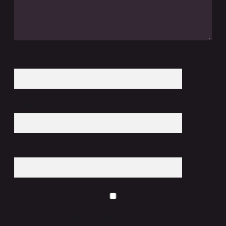
İsim*
E-Posta*
Web Sitesi
Daha sonraki yorumlarımda kullanılması için adım, e-posta adresim ve
site adresim bu tarayıcıya kaydedilsin.