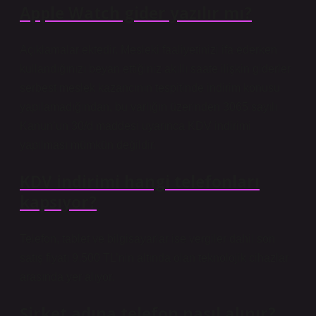
Apple Watch gider yazılır mı?
Açıklamalar ektedir. Mesleki faaliyetinizi ifa ederken
kullandığınızı beyan ettiğiniz akıllı saate ilişkin giderler
serbest meslek kazancının tespitinde indirim konusu
yapılamadığından, bu varlığın üzerinden 3065 sayılı
Kanun’un 30/d maddesi uyarınca KDV indirimi
yapılması mümkün değildir.
KDV indirimi hangi telefonları
kapsıyor?
Telefon, tablet ve bilgisayarlar ise vergiler dahil son
satış fiyatı 9.500 TL’nin altında olan teknolojik cihazlar
arasında yer alıyor.
Şirket adına telefon nasıl alınır?