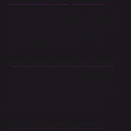
Telefon ÖTV gider yazılır mı?
ÖTV’nin yasal dayanağı olan 6802 sayılı Gider Vergisi
Kanunu’nun 39/6. maddesi. Madde, ÖTV’nin gelir ve
kurumlar vergisi uygulamasında gider olarak dahil
edilmediğini ve vergilerden indirilemeyeceğini
düzenlemektedir.
Şirket adına telefon nasıl alınır?
Kurumsal bağlantı almak için yapmanız gereken tek
şey başvuru formunu doldurmak veya size en yakın
Kurumsal Çözüm Merkezi veya Turkcell Mağazasına
başvurmak. Başvurunuz tamamlandıktan sonra
bağlantınız 24 saat içinde kullanılabilir olacaktır.
Apple Watch gider yazılır mı?