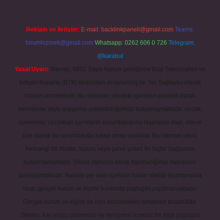
Reklam ve İletişim:
E-mail:
backlinkpaneli@gmail.com
Teams:
forumhizmeti@gmail.com
Whatsapp: 0262 606 0 726
Telegram:
@karabul
Yasal Uyarı:
Sitemiz, 5651 Sayılı Kanun gereğince Bilgi Teknolojileri ve
İletişim Kurumu (BTK) tarafından onaylanmış bir Yer Sağlayıcı olarak
hizmet vermektedir. Bu nedenle, sitedeki içerikleri proaktif olarak
denetleme veya araştırma yükümlülüğümüz bulunmamaktadır. Ancak,
üyelerimiz yazdıkları içeriklerin sorumluluğunu taşımakta olup, siteye
üye olarak bu sorumluluğu kabul etmiş sayılırlar. Bu internet sitesi,
herhangi bir marka, kurum veya şahıs şirketi ile hiçbir bağlantısı
bulunmamaktadır. Sitede yalnızca kendi hazırladığımız makaleler
paylaşılmaktadır. Burada yer alan içerikler haber niteliği taşımamakta
olup, gerçek kurum ve kişiler hakkında paylaşım yapılmamaktadır.
Gerçek kurum ve kişiler ile isim benzerlikleri tamamen tesadüfidir.
Sitemiz, kar amacı gütmeyen ve tamamen ücretsiz bir bilgi paylaşım