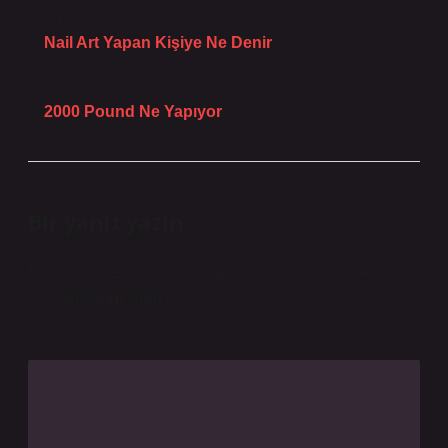
Önceki Yazı
Nail Art Yapan Kişiye Ne Denir
Sonraki Yazı
2000 Pound Ne Yapıyor
Bir yanıt yazın
E-posta adresiniz yayınlanmayacak.
Gerekli alanlar
*
ile işaretlenmişlerdir
Yorum