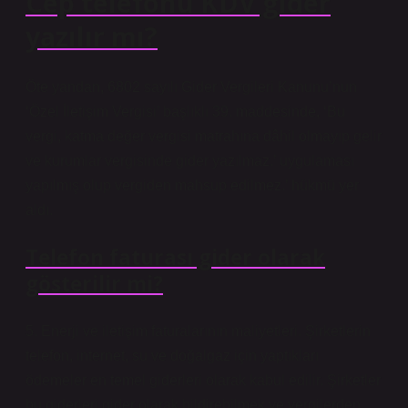
Cep telefonu KDV gider
yazılır mı?
Öte yandan, 6802 sayılı Gider Vergileri Kanunu’nun
‘Özel İletişim Vergisi’ başlıklı 39. maddesinde, ‘Bu
vergi, katma değer vergisi matrahına dâhil olmayıp gelir
ve kurumlar vergisinde gider yazılmaz.’ uygulaması
yapılmış olup vergiden mahsup edilmez.’ hükmü yer
aldı.
Telefon faturası gider olarak
gösterilir mi?
5. Enerji ve iletişim faturalarının maliyetleri. Şirketlerin
telefon, internet, su ve doğalgaz için yaptıkları
ödemeler en temel giderleri olarak kabul edilir. Şirketler
bu giderleri gider olarak bildirebilmek ve vergilerden