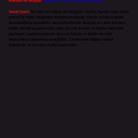
Reklam ve İletişim:
Skype: live:.cid.575569c608265c69
Yasal Uyarı:
Bu internet sitesi, herhangi bir marka, kurum veya şahıs
şirketi ile hiçbir bağlantısı bulunmamaktadır. Sitede yalnızca kendi
hazırladığımız makaleler paylaşılmaktadır. Burada yer alan içerikler
haber niteliği taşımamakta olup, gerçek kurum ve kişiler hakkında
paylaşım yapılmamaktadır. Gerçek kurum ve kişiler ile isim
benzerlikleri tamamen tesadüfidir. Sitemizdeki bilgiler taslak
halindedir ve tavsiye niteliği taşımazlar.
Sitemiz, 5651 Sayılı Kanun gereğince Bilgi Teknolojileri ve İletişim
Kurumu (BTK) tarafından onaylanmış bir Yer Sağlayıcı olarak hizmet
vermektedir. Bu nedenle, sitedeki içerikleri proaktif olarak denetleme
veya araştırma yükümlülüğümüz bulunmamaktadır. Ancak, üyelerimiz
yazdıkları içeriklerin sorumluluğunu taşımakta olup, siteye üye olarak bu
sorumluluğu kabul etmiş sayılırlar.
Hukuka ve yasal düzenlemelere aykırı olduğunu düşündüğünüz
içerikleri,
backlinkpanelicomtr@gmail.com
adresine bildirmeniz halinde,
ilgili içerikler yasal süre içerisinde sitemizden kaldırılacaktır.