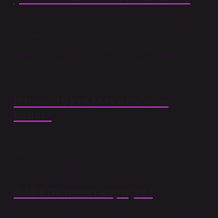
Kurumsal hat almak için başvuru formunu doldurmanız
veya en yakın Kurumsal Çözüm Merkezi’nizi veya
Turkcell Mağazası’nızı ziyaret ederek başvurunuzu
yapmanız yeterlidir. Başvurunuz tamamlandıktan sonra
hattınız 24 saat içinde kullanıma hazır olacaktır.
İPhone 15 Pro Max KDV’si ne
kadar?
iPhone 15 Pro Max vergisiz fiyatı Türkiye Fiyatı: 76.000
999 TLÖTV (%50): 22.000 689 TLKDV (%20): 7.000
563 TLToplam vergi (%103).
%10 KDV neleri kapsıyor?
2. İndirimli KDV oranı: %10. Bazı temel ürün ve