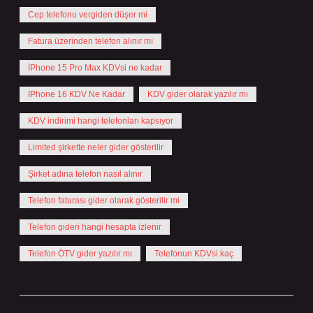
Cep telefonu vergiden düşer mi
Fatura üzerinden telefon alınır mı
İPhone 15 Pro Max KDVsi ne kadar
İPhone 16 KDV Ne Kadar
KDV gider olarak yazılır mı
KDV indirimi hangi telefonları kapsıyor
Limited şirkette neler gider gösterilir
Şirket adına telefon nasıl alınır
Telefon faturası gider olarak gösterilir mi
Telefon gideri hangi hesapta izlenir
Telefon ÖTV gider yazılır mı
Telefonun KDVsi kaç