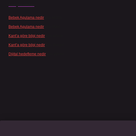
Son yorumlar
Bebek Agulama nedir
için
admin
Bebek Agulama nedir
için
Öykü
Kant’a göre bilgi nedir
için
admin
Kant’a göre bilgi nedir
için
Şengül
Dijital hedefleme nedir
için
admin
ino giriş
grandoperabet
www.betexper.xyz/