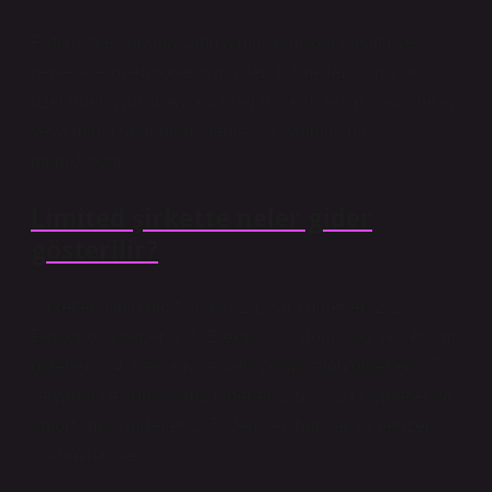
Faturaya ek arama satın almak oldukça basittir ve
genellikle operatörlerin müşteri hizmetleri kanalları
üzerinden yapılır. Ayrıca operatörlerin resmi web siteleri
veya mağazalarından değişiklik yapmak da
mümkündür.
Limited şirkette neler gider
gösterilir?
Şirketler için gider tablosu 2.1. Kira giderleri.2.2.
Personel giderleri.2.3. Elektrik, su, doğalgaz ve iletişim
giderleri.2.4. Reklam ve satış promosyon giderleri.2.5.
Seyahat ve konaklama giderleri.2.6. Sabit kıymetler ve
amortisman giderleri.2.7. Vergiler, harçlar ve benzeri
yükümlülükler.