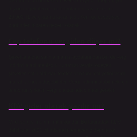
çıkarıldı. Cumhurbaşkanı Recep Tayyip Erdoğan, yurt
dışından getirilen cep telefonlarının kayıt ücretini
20.000 TL’ye çıkarma kararı aldı. Yeni ücret seviyesi
bugünden itibaren geçerli olacak.
Cep telefonu vergiden düşer mi?
Şirket telefonu satın almanın faydalarından biri de vergi
indirimi alabilmenizdir. Kurumlar vergisi ödeyen
şirketler, satın aldıkları telefonların tüm maliyetini vergi
matrahlarından düşebilirler. Vergi indirimi alabilmek için
telefonun şirketin vergi plakasında olması gerekir.
KDV gider olarak yazılır mı?
Girdi vergisi indirimi mümkündür. Bu faturadaki KDV
dahil tutar 2021 yılında indirilemeyen gider olarak