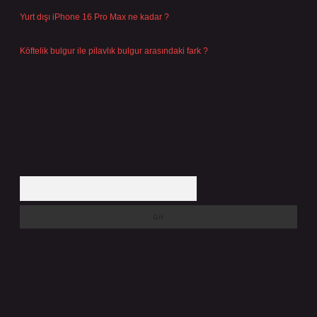
Yurt dışı iPhone 16 Pro Max ne kadar ?
Temmuz 29, 2026
Köftelik bulgur ile pilavlık bulgur arasındaki fark ?
Temmuz 27, 2026
Arama