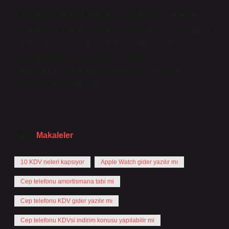
Açıklamalar ektedir. Mesleki faaliyetinizi ifa ederken
kullandığınızı beyan ettiğiniz akıllı saate ilişkin giderler
serbest meslek kazancının tespitinde indirim konusu
yapılamadığından, bu varlığın üzerinden 3065 sayılı
Kanun’un 30/d maddesi uyarınca KDV indirimi
yapılması mümkün değildir.
Tarih:
Makaleler
10 KDV neleri kapsıyor
Apple Watch gider yazılır mı
Cep telefonu amortismana tabi mi
Cep telefonu KDV gider yazılır mı
Cep telefonu KDVsi indirim konusu yapılabilir mi