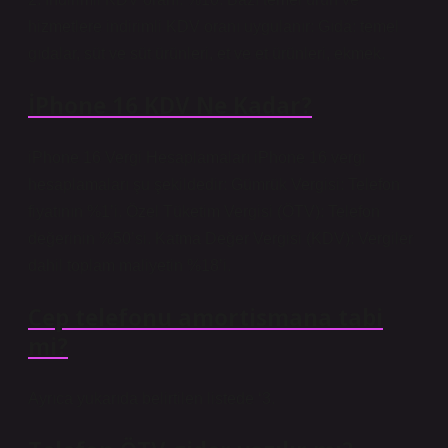
hizmetlere indirimli KDV oranı uygulanır: Gıda: temel
gıdalar, süt ve süt ürünleri, et ve et ürünleri, ekmek.
İPhone 16 KDV Ne Kadar?
iPhone 16 Vergi Hesaplamaları iPhone 16 vergi
hesaplamaları şu şekildedir: Gümrük Vergisi: Telefon
fiyatının %1’i. Özel Tüketim Vergisi (ÖTV): Telefon
değerinin %50’si. Katma Değer Vergisi (KDV): Vergiler
dahil toplam maliyetin %18’i.
Cep telefonu amortismana tabi
mi?
Ayrıca yukarıda belirtilen listede ‘3.