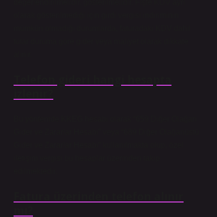
değerlendirilmelidir. gösterilmelidir. Fişte KDV ayrı
olarak gösterilmediği için girdi vergisi indiriminin
mümkün olmadığı durumlarda, faturadaki KDV dahil
tutar duruma göre gider veya maliyet olarak dikkate
alınır.
Telefon gideri hangi hesapta
izlenir?
Bu yöntemde KKEG hesabı olarak “659 Diğer Olağan
Gider ve Zararlar Hesabı” veya “689 Diğer Olağanüstü
Gider ve Zararlar Hesabı” kullanılmakta olup, özel
iletişim vergisi bu hesaplar üzerinden takip
edilmektedir.
Fatura üzerinden telefon alınır
mı?