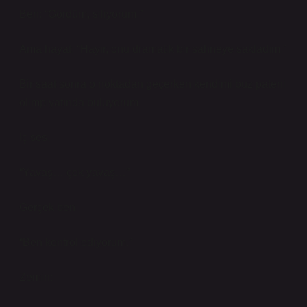
Ben: “Gördüm, siliyorum.”
Ama hayat: “Hayır, onu dramatik bir sahneye sakladım.”
Bir saat sonra o noktadan geçerken kendimi buz pateni
olimpiyatında buluyorum.
İç ses:
“Yavaş… çok yavaş…”
Gerçek ben:
“Ben kontrol ediyorum.”
Zemin: