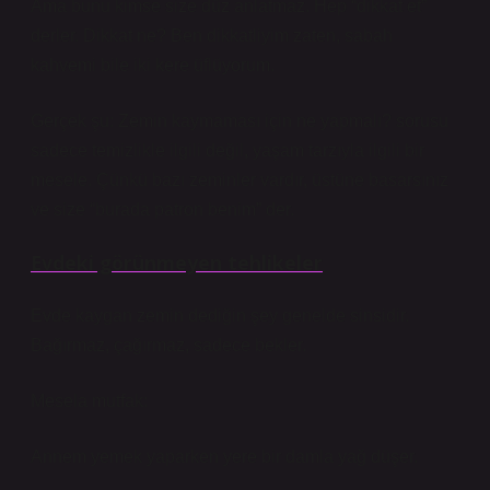
Ama bunu kimse size düz anlatmaz. Hep “dikkat et”
derler. Dikkat ne? Ben dikkatliyim zaten, sabah
kahvemi bile iki kere üflüyorum.
Gerçek şu: Zemin kaymaması için ne yapmalı? sorusu
sadece temizlikle ilgili değil, yaşam tarzıyla ilgili bir
mesele. Çünkü bazı zeminler vardır, üstüne basarsınız
ve size “burada patron benim” der.
Evdeki görünmeyen tehlikeler
Evde kaygan zemin dediğin şey genelde sinsidir.
Bağırmaz, çağırmaz, sadece bekler.
Mesela mutfak:
Annem yemek yaparken yere bir damla yağ düşer.