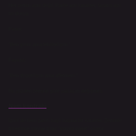
Her zemin aynı değil. Parke ayrı karakter, fayans ayrı
bir dünya.
Parke:
“Ben şıkım ama tehlikeliyim.”
Fayans:
“Ben düzenliyim ama affetmem.”
Bu yüzden zemine göre yaklaşım değişmeli.
Nem kontrolü
İzmir’de nem zaten başlı başına bir karakter. Zeminle
birleşince olaylar biraz “sürpriz paket” oluyor.