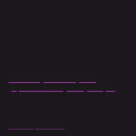
Sen görmezsin.
Ama o seni görür.
Sonra öğleden sonra biri gelir:
“Burada neden dikkatli yürünüyor?”
Çünkü hayat artık bir “denge egzersizi”dir.
Zemin kaymaması için ne
yapmalı? Profesyonel yaklaşım
İşin uzman kısmına geçelim ama fazla resmi
olmayalım. Çünkü kimse evde laboratuvar kurmuyor.
Zemin kaplama farkı