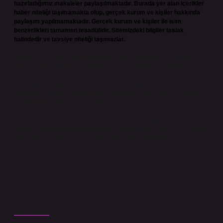
hazırladığımız makaleler paylaşılmaktadır. Burada yer alan içerikler
haber niteliği taşımamakta olup, gerçek kurum ve kişiler hakkında
paylaşım yapılmamaktadır. Gerçek kurum ve kişiler ile isim
benzerlikleri tamamen tesadüfidir. Sitemizdeki bilgiler taslak
halindedir ve tavsiye niteliği taşımazlar.
Sitemiz, 5651 Sayılı Kanun gereğince Bilgi Teknolojileri ve İletişim
Kurumu (BTK) tarafından onaylanmış bir Yer Sağlayıcı olarak hizmet
vermektedir. Bu nedenle, sitedeki içerikleri proaktif olarak denetleme
veya araştırma yükümlülüğümüz bulunmamaktadır. Ancak, üyelerimiz
yazdıkları içeriklerin sorumluluğunu taşımakta olup, siteye üye olarak bu
sorumluluğu kabul etmiş sayılırlar.
Hukuka ve yasal düzenlemelere aykırı olduğunu düşündüğünüz
içerikleri,
backlinkpanelicomtr@gmail.com
adresine bildirmeniz halinde,
ilgili içerikler yasal süre içerisinde sitemizden kaldırılacaktır.
Son Yazılar