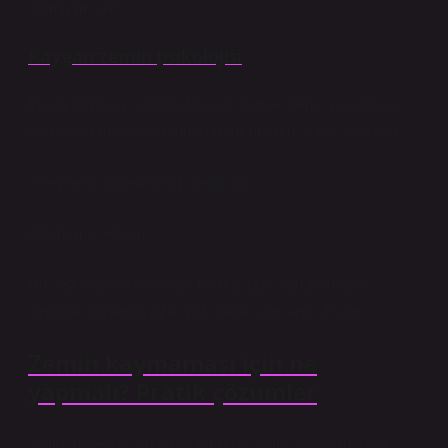
“Emin misin?”
Kaygan zemin psikolojisi
İnsan kayınca sadece fiziksel olarak değil, psikolojik
olarak da düşüyor. Çünkü o an beynin şunu söylüyor:
“Sen artık güvenilir biri değilsin.”
Abartı mı? Hayır.
Bir kez kaydıktan sonra evin içinde yürürken bile
kendine güvenin azalıyor. Sanki yer seni izliyor.
Zemin kaymaması için ne
yapmalı? Pratik çözümler
Şimdi gelelim işin ciddi tarafına. Ama çok ciddi değil,