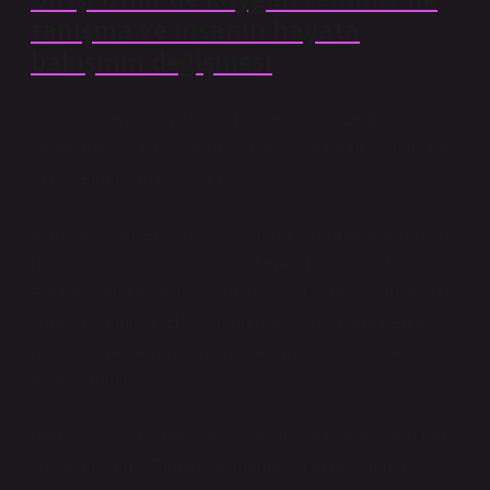
tanışma ve insanın hayata
bakışının değişmesi
Saglikhabercisi sayfasına hoş geldiniz! “Zemin
kaymaması için ne yapmalı” hakkında hazırladığımız bu
özel içeriğin tadını çıkarın.
İzmir’de büyüyen biriyseniz, deniz kenarında yürürken
rüzgârla saçınızın şekil değiştirmesine alışmışsınızdır.
Ama asıl eğitim, evin içinde başlıyor. Çünkü kimse size
şunu söylemiyor: Hayatın en ciddi tehlikelerinden biri
ne trafik, ne de yanlış anlaşılmış mesajlar… direkt
mutfak zemini.
Ben 25 yaşında, İzmir’de yaşayan biri olarak şunu net
söyleyebilirim: “Zemin kaymaması için ne yapmalı?”