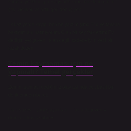
sorusu, yetişkinliğin Hogwarts kabul mektubu gibi bir
şey. Geliyor, ve artık geri dönüş yok.
İlk kez yerde kayıp “ben ne yaptım şimdi?” diye tavana
baktığım anı hatırlıyorum. O an bir şey fark ettim: Ev
dediğin yer güvenli alan değil, sadece iyi niyetli bir
tuzak düzeni.
Zemin kaymaması için ne
yapmalı? Temel gerçekler
Zemin kayması dediğimiz olay aslında çok basit bir
denklemden ibaret:
Islak yüzey + yanlış ayakkabı + fazla özgüven =
dramatik kayış sahnesi.