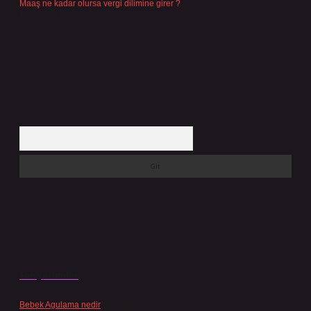
Maaş ne kadar olursa vergi dilimine girer ?
Temmuz 25, 2026
Arama
Son yorumlar
Bebek Agulama nedir
için
admin