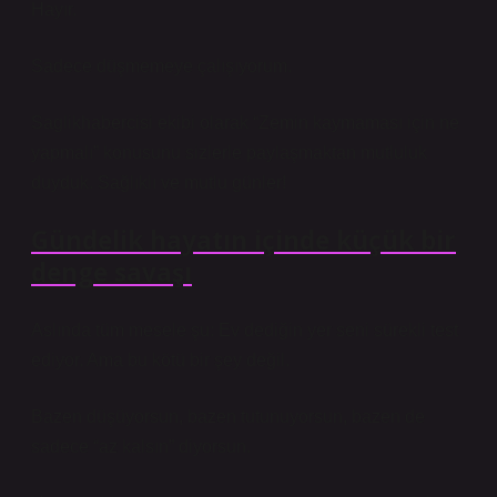
Hayır.
Sadece düşmemeye çalışıyorum.
Saglikhabercisi ekibi olarak “Zemin kaymaması için ne
yapmalı” konusunu sizlerle paylaşmaktan mutluluk
duyduk. Sağlıklı ve mutlu günler!
Gündelik hayatın içinde küçük bir
denge savaşı
Aslında tüm mesele şu: Ev dediğin yer seni sürekli test
ediyor. Ama bu kötü bir şey değil.
Bazen düşüyorsun, bazen tutunuyorsun, bazen de
sadece “az kalsın” diyorsun.