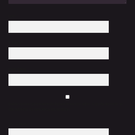
İsim*
E-Posta*
Web Sitesi
Daha sonraki yorumlarımda kullanılması için adım, e-posta adresim ve
site adresim bu tarayıcıya kaydedilsin.
10 - 4 kaçtır?
*