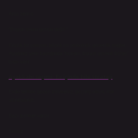
Ama zemin:
“Bugün senin günün değil.”
Küçük bir paspas, büyük bir psikolojik güvenlik sağlar.
Ayağınız yere bastığında “tamam, burası güvenli bölge”
hissi verir.
Ayakkabı seçimi: Ev içinde bile strateji
Evde terlikle gezen biriyseniz, geçmiş olsun, risk
altındasınız.
Bazı terlikler vardır:
Sessiz