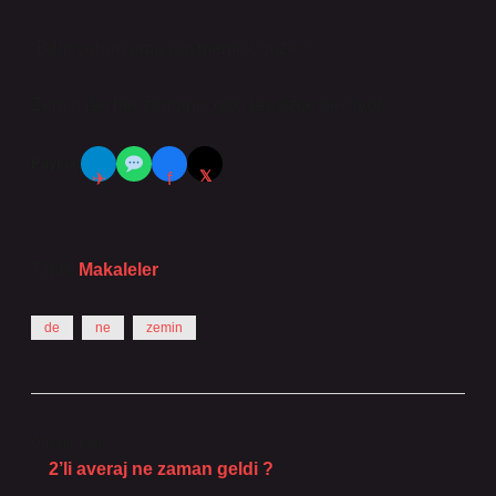
“Bilmiyorum ama düşmemek güzel.”
Zemin ise her zamanki gibi sessizce bekliyor.
Paylaş:
𝕏
✈
f
Tarih:
Makaleler
de
ne
zemin
Önceki Yazı
2’li averaj ne zaman geldi ?