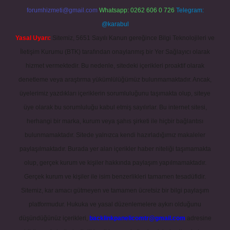
forumhizmeti@gmail.com
Whatsapp: 0262 606 0 726
Telegram:
@karabul
Yasal Uyarı:
Sitemiz, 5651 Sayılı Kanun gereğince Bilgi Teknolojileri ve
İletişim Kurumu (BTK) tarafından onaylanmış bir Yer Sağlayıcı olarak
hizmet vermektedir. Bu nedenle, sitedeki içerikleri proaktif olarak
denetleme veya araştırma yükümlülüğümüz bulunmamaktadır. Ancak,
üyelerimiz yazdıkları içeriklerin sorumluluğunu taşımakta olup, siteye
üye olarak bu sorumluluğu kabul etmiş sayılırlar. Bu internet sitesi,
herhangi bir marka, kurum veya şahıs şirketi ile hiçbir bağlantısı
bulunmamaktadır. Sitede yalnızca kendi hazırladığımız makaleler
paylaşılmaktadır. Burada yer alan içerikler haber niteliği taşımamakta
olup, gerçek kurum ve kişiler hakkında paylaşım yapılmamaktadır.
Gerçek kurum ve kişiler ile isim benzerlikleri tamamen tesadüfidir.
Sitemiz, kar amacı gütmeyen ve tamamen ücretsiz bir bilgi paylaşım
platformudur. Hukuka ve yasal düzenlemelere aykırı olduğunu
düşündüğünüz içerikleri,
backlinkpanelicomtr@gmail.com
adresine