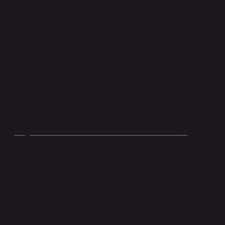
değil, buz pisti.
Arkadaşım geldi:
“Burada olimpiyat mı var?”
Ben:
“Hayır, sadece makarna yapıyordum.”
Kaydırmaz ürünler: Sessiz kahramanlar
Kaydırmaz paspaslar, hayatın görünmeyen süper
kahramanlarıdır. Onları fark etmezsiniz ama
yokluklarında hayat kaosa döner.
Banyo özellikle kritik bölge. Çünkü duş sonrası insan
kendini “yenilmez” sanır.