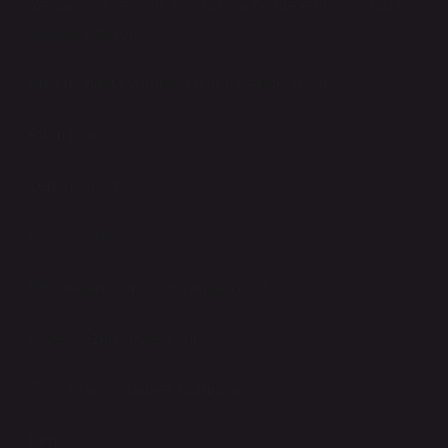
Ve garip bir şekilde, bu küçük mücadeleler seni daha
dikkatli yapıyor.
Artık mutfakta yürürken bile bir stratejin var:
Adım planı
Zemin analizi
Kaçış rotası
Bir yandan komik, bir yandan ciddi.
İç ses bazen şöyle diyor:
“Bu kadar düşünmek normal mi?”
Ben: