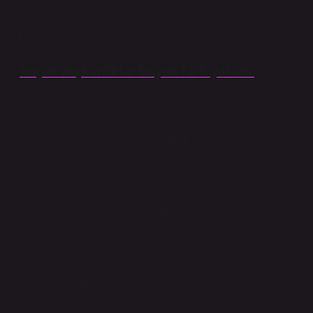
Nem arttıkça kayma ihtimali de artar. Bu yüzden
havalandırma küçümsenmemeli.
Küçük alışkanlıklar büyük fark yaratır
Banyodan çıkınca zemini hızlı silmek
Mutfakta dökülenleri bekletmemek
Islak ayakla yürümemek (evet, bu önemli)
Bunlar basit görünüyor ama hayati.
Bir gün arkadaşım dedi ki:
“Sen evde NASA protokolü mü uyguluyorsun?”