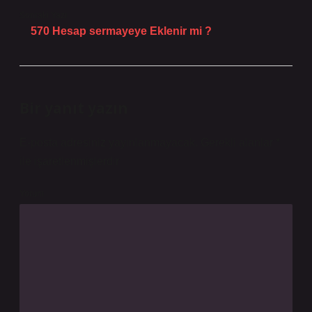
Sonraki Yazı
570 Hesap sermayeye Eklenir mi ?
Bir yanıt yazın
E-posta adresiniz yayınlanmayacak.
Gerekli alanlar
*
ile işaretlenmişlerdir
Yorum