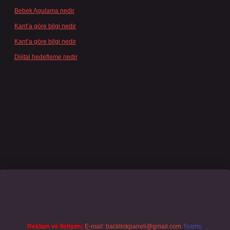
Bebek Agulama nedir
için
Öykü
Kant’a göre bilgi nedir
için
admin
Kant’a göre bilgi nedir
için
Şengül
Dijital hedefleme nedir
için
admin
iriş
grandoperabet
www.betexper.xyz/
Reklam ve İletişim:
E-mail:
backlinkpaneli@gmail.com
Teams: