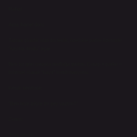
Rahat
Ama ihanet dolu
Tabanı plastik olan bir terlik, özellikle parke üzerinde
“kayma modu” açar.
Ben bir gün çorapla mutfağa girdim. Çorap + parke =
bilimsel olarak “hayır” kombinasyonu.
Kendi kendime:
“Ben niye böyle bir şey yaptım?”
Zemin:
“Hoş geldin.”