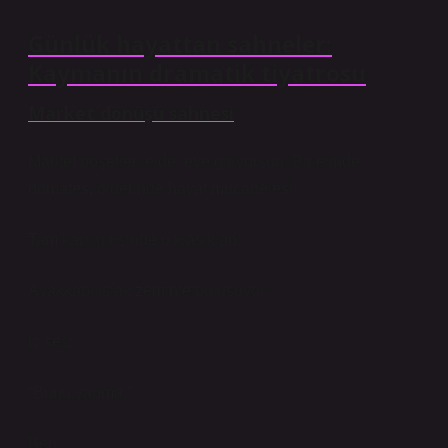
Günlük hayattan sahneler:
Kaymanın dramatik tiyatrosu
Market dönüşü sahnesi
Market poşetleri elde, eve giriyorsun. Bir elinde
domates, diğerinde hayat mücadelesi.
Tam kapı girişinde o klasik an:
Ayakkabı ıslak zeminle buluşuyor.
İç ses:
“Bunu yapma.”
Ben: