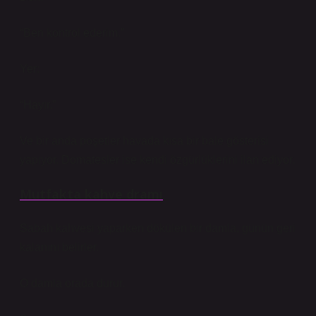
“Ben kontrol ederim.”
Yer:
“Hayır.”
Ve bir anda poşetler havada kısa bir bale gösterisi
yapıyor. Domatesler ise kendi özgürlüklerini ilan ediyor.
Mutfakta kahve dramı
Sabah kahvesi yaparken dökülen bir damla, günün geri
kalanını belirler.
O damla orada durur.