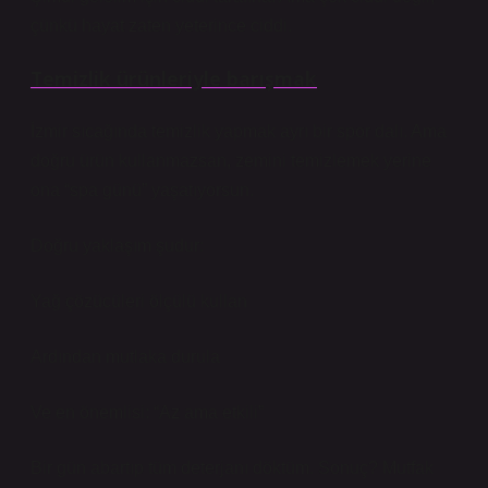
çünkü hayat zaten yeterince ciddi.
Temizlik ürünleriyle barışmak
İzmir sıcağında temizlik yapmak ayrı bir spor dalı. Ama
doğru ürün kullanmazsan, zemini temizlemek yerine
ona “spa günü” yaşatıyorsun.
Doğru yaklaşım şudur:
Yağ çözücüleri ölçülü kullan
Ardından mutlaka durula
Ve en önemlisi: “Az ama etkili”
Bir gün abartıp tüm deterjanı döktüm. Sonuç? Mutfak