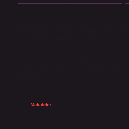
Günümüzde Osmanlı’da iâne uygulamaları, tarihçiler ve 
anlaşılması açısından önemli bir konu olarak ele alınmak
halkın devletle olan bağını, dayanışma anlayışını ve to
uygulamalarının zamanla vergiye dönüşmesi, Osmanlı m
göstermektedir.
Sonuç olarak, Osmanlı’da iâne uygulamaları, devletin m
yardımların ötesinde, toplumun dayanışma kültürünü ve 
sunmaktadır.
Tarih:
Makaleler