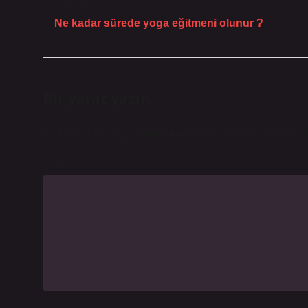
Önceki Yazı
Ne kadar sürede yoga eğitmeni olunur ?
Bir yanıt yazın
E-posta adresiniz yayınlanmayacak.
Gerekli alanlar
*
i
Yorum