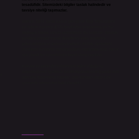
tesadüfidir. Sitemizdeki bilgiler taslak halindedir ve
tavsiye niteliği taşımazlar.
Sitemiz, 5651 Sayılı Kanun gereğince Bilgi Teknolojileri
ve İletişim Kurumu (BTK) tarafından onaylanmış bir Yer
Sağlayıcı olarak hizmet vermektedir. Bu nedenle, sitedeki
içerikleri proaktif olarak denetleme veya araştırma
yükümlülüğümüz bulunmamaktadır. Ancak, üyelerimiz
yazdıkları içeriklerin sorumluluğunu taşımakta olup, siteye
üye olarak bu sorumluluğu kabul etmiş sayılırlar.
Hukuka ve yasal düzenlemelere aykırı olduğunu
düşündüğünüz içerikleri,
backlinkpanelicomtr@gmail.com
u
adresine bildirmeniz halinde, ilgili içerikler yasal süre
içerisinde sitemizden kaldırılacaktır.
Son Yazılar