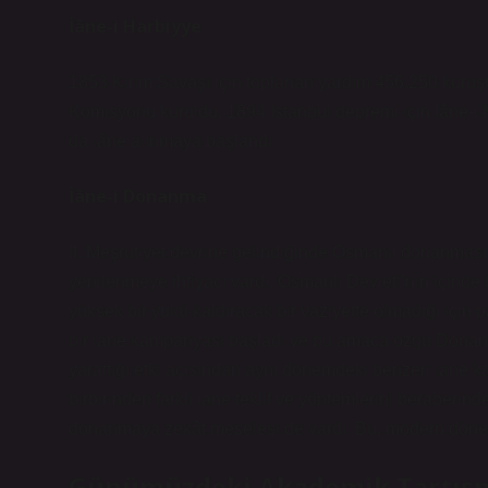
İâne-i Harbiyye
1853 Kırım Savaşı için toplanan yardım 456.250 kuruş
Komisyonu kuruldu. 1894 İstanbul depremi için İâne-
da iâne alınmaya başlandı.
İâne-i Donanma
II. Meşrutiyet devrine gelindiğinde Osmanlı donanması, 
yenilenmeye ihtiyacı vardı. Osmanlı Devleti’nin içind
yüksek bir yükü kaldıracak bir vaziyette olmadığı için
bir iane kampanyası başladı ve bu amaca özgü Donanm
yarattığı etki açısından aynı dönemdeki benzeri iane
birbirinden farklı iane teklif ve yöntemlerini beraberind
donanmaya zekât meselesi de vardı. Bu, modern dönemdek
Günümüzdeki Akademik Tartış