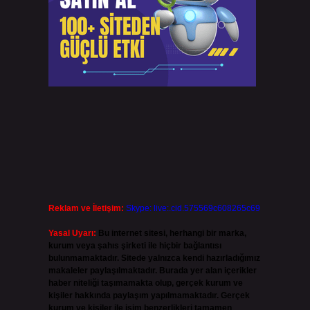
Reklam ve İletişim:
Skype: live:.cid.575569c608265c69
Yasal Uyarı:
Bu internet sitesi, herhangi bir marka,
kurum veya şahıs şirketi ile hiçbir bağlantısı
bulunmamaktadır. Sitede yalnızca kendi hazırladığımız
makaleler paylaşılmaktadır. Burada yer alan içerikler
haber niteliği taşımamakta olup, gerçek kurum ve
kişiler hakkında paylaşım yapılmamaktadır. Gerçek
kurum ve kişiler ile isim benzerlikleri tamamen