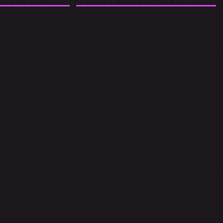
anan yardımları ifade eden bir terimdi. Bu yardımlar, genellikle
lamak amacıyla toplanırdı. “İâne” kelimesi, Arapça kökenli olup
adlarla anılan bu yardımlar, zamanla vergiye dönüşerek devletin
la yardım toplama geleneği oldukça eski tarihlere dayanır.
 fevkalâde hallerde ve sefer zamanında halktan aynî veya nakdî
aren çok çeşitlenen bu tip vergiler, hazineye düzenli gelir getiren
n yeni gelirler bulma ihtiyacı ortaya çıktı. Hazinenin mali
landığı dönemlerde halktan çeşitli ihtiyaçların temini için yardım
ar altında sonradan düzenli vergi haline gelecek olan yardımlar