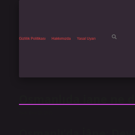
Gizlilik Politikası
Hakkımızda
Yasal Uyarı
Osmanlıda iane ne 
Tarih: Ekim 29, 2025
Osmanlı’da İâne: Dev