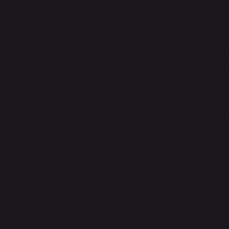
eferiyye” (Defterdar Sarı Mehmed Paşa, s. 221, 223) veya
3’te II. Viyana Kuşatması ile başlayan ve yıllarca süren çok
 yardım kampanyası şeklinde başlayan imdâd-ı seferiyye, zamanla
e imdâd-ı hazariyye adıyla barış zamanına da teşmil edilmiştir.
ltusunda farklı türlerde iâne uygulamaları hayata geçirilmiştir. B
alkın dayanışma bilincini artırmak amacıyla şekillenmiştir.
Her kazanın gelirine ve halkının mali gücüne göre toplanırdı.
enlendi. 1838’de Tanzimat’la birlikte Redif Hazinesi’nin