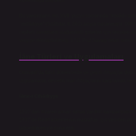
toplanmaya başlandı.
Bu yardımların ilki, XVII. yüzyıl sonlarında “imdâd-ı s
“imdâdiyye” (Silâhdar, II, 262) adıyla toplanmıştır. 168
cepheli savaşların olağanüstü giderleri için önceleri
vergiye dönüştürülmüş, 1711 Prut Savaşı’ndan sonra is
İâne Türleri ve Uygulamaları
Osmanlı’da farklı dönemlerde ve çeşitli ihtiyaçlar doğru
uygulamalar, devletin mali ihtiyaçlarını karşılamak ve h
İâne-i Cihâdiyye
1810’dan itibaren alınan savaş yardımı kampanyasıydı. 
1837’de Redif askerlerinin masrafları için yeniden düz
lağvedilmesiyle sona erdi.