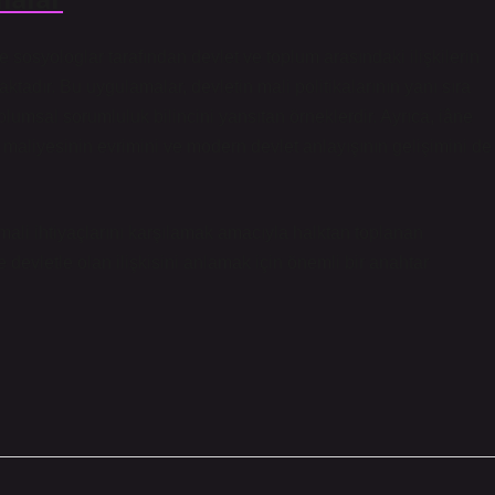
sosyologlar tarafından devlet ve toplum arasındaki ilişkilerin
tadır. Bu uygulamalar, devletin mali politikalarının yanı sıra
plumsal sorumluluk bilincini yansıtan örneklerdir. Ayrıca, iâne
aliyesinin evrimini ve modern devlet anlayışının gelişimini de
ali ihtiyaçlarını karşılamak amacıyla halktan toplanan
devletle olan ilişkisini anlamak için önemli bir anahtar