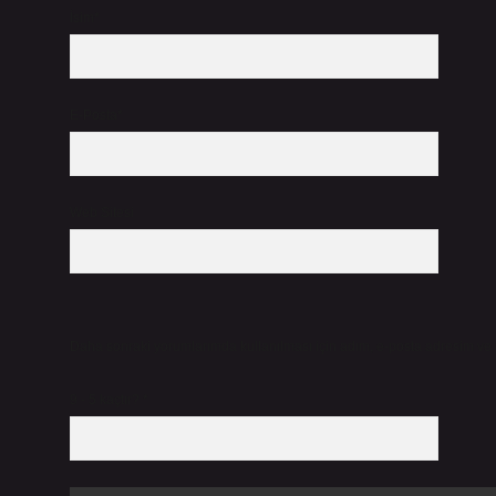
İsim*
E-Posta*
Web Sitesi
Daha sonraki yorumlarımda kullanılması için adım, e-posta adresim ve s
9 - 5 kaçtır?
*