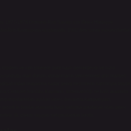
tu. 1877-1878 Osmanlı-Rus Savaşı için İâne-i Harbiyye
i Musâbîn Komisyonu oluşturuldu. 1902’den sonra yabancılardan
modern ve ileri ülkelere göre hayli gerilerdeydi ve hızla
e bulunduğu mali durum, donanmanın yenilenmesi gibi maliyeti
 padişahından reayasına kadar geniş kesimlerin katılımıyla büyük
a Cemiyeti kuruldu. Kapsamı, sistematikliği ve halk arasında
 kampanyalarından ayrılan iane-i donanma kampanyası,
e getirdi ki bunlar arasında hayli tartışma yaratacak olan iane-i
i ilk izlerini taşıyan tartışmalardan biridir.
malar