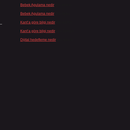
ı
Bebek Agulama nedir
için
admin
Bebek Agulama nedir
için
Öykü
Kant’a göre bilgi nedir
için
admin
Kant’a göre bilgi nedir
için
Şengül
Dijital hedefleme nedir
için
admin