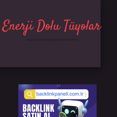
Enerji Dolu Tüyolar
Hayatına hareket katan neşeli fikirler!
Sidebar
https://ilbet.on