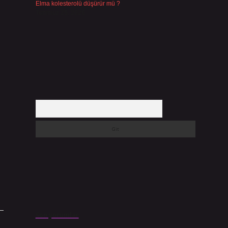
Elma kolesterolü düşürür mü ?
Temmuz 25, 2026
Arama
Son yorumlar