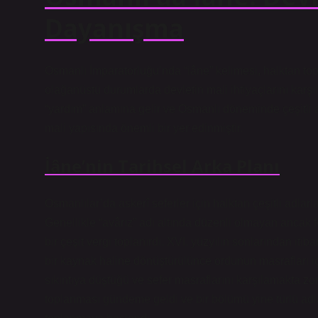
Dayanışma
Osmanlı İmparatorluğu’nda “iâne” kelimesi, halktan topl
olağanüstü durumlarda devletin mali ihtiyaçlarını karşı
“yardım” anlamına gelir ve Osmanlı döneminde çeşitli 
mali yapısında önemli bir yer edinmiştir.
İâne’nin Tarihsel Arka Planı
Osmanlılar’da askerî seferler için halktan çeşitli adlar
Genellikle “avârız” adı altında düzenli olmayan ancak
bir çeşit vergi toplanırdı. XVI. yüzyılın sonlarından itib
bir kaynak haline dönüştürülünce ordunun masrafları içi
sıkıntıya düştüğü ve sefer masraflarını karşılamakta zor
toplanması gündeme geldi ve bir bölümü yine türlü adl