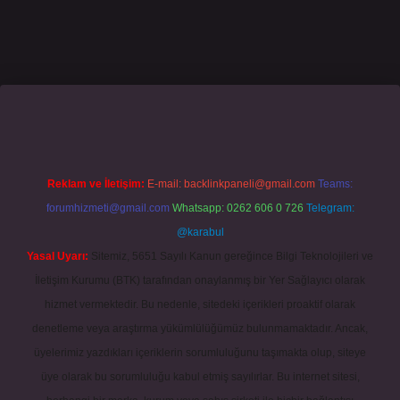
asino giriş
grandoperabet
www.betexper.xyz/
Reklam ve İletişim:
E-mail:
backlinkpaneli@gmail.com
Teams:
forumhizmeti@gmail.com
Whatsapp: 0262 606 0 726
Telegram:
@karabul
Yasal Uyarı:
Sitemiz, 5651 Sayılı Kanun gereğince Bilgi Teknolojileri ve
İletişim Kurumu (BTK) tarafından onaylanmış bir Yer Sağlayıcı olarak
hizmet vermektedir. Bu nedenle, sitedeki içerikleri proaktif olarak
denetleme veya araştırma yükümlülüğümüz bulunmamaktadır. Ancak,
üyelerimiz yazdıkları içeriklerin sorumluluğunu taşımakta olup, siteye
üye olarak bu sorumluluğu kabul etmiş sayılırlar. Bu internet sitesi,