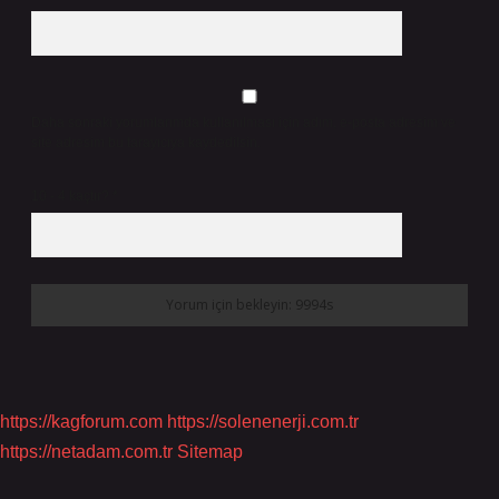
Daha sonraki yorumlarımda kullanılması için adım, e-posta adresim ve
site adresim bu tarayıcıya kaydedilsin.
10 - 4 kaçtır?
*
https://kagforum.com
https://solenenerji.com.tr
https://netadam.com.tr
Sitemap