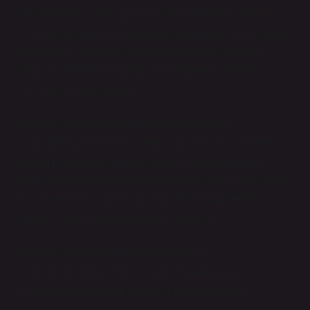
etkileşim değil, aynı zamanda bir karakterin, toplumun
ve bireysel kimliklerin yeniden şekillendiği anlar olarak
kabul edilir. Ziyaretler, yalnızca dışsal bir görüşme
değil, içsel bir dönüşümün, bir hikayenin yeniden
yazılmasının başlangıcıdır.
Protokol ziyaretlerinin ne zaman yapıldığını
sorgularken, bizler de aslında zamanın ve ilişkilerin
anlamını, gücünü ve dönüşümünü keşfetmiş oluruz.
Peki, edebiyatın hangi karakteri bir protokol ziyaretinde
hayatının en büyük kararını almıştır? Hangi edebi
ziyaret, sizce bir dönüm noktası olmuştur?
Etiketler: #protokolziyaretleri #edebiyat
#toplumsalritüeller #güçilişkileri #karakteranalizi
#zamanlamaveanlam #ritüeller #edebiyatdersi