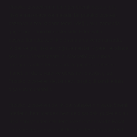
Protokol ziyaretlerinin bir diğer önemli boyutu, güç
ilişkilerinin ortaya konmasıdır. Bir protokol ziyareti,
bazen yalnızca iktidarın temsili değil, aynı zamanda
güç dengelerinin bir gösterisidir. Edebiyatın
başyapıtlarında, özellikle dramalarda ve romanlarda,
iktidar ve güç ilişkileri çoğu zaman bir “ziyaret” etrafında
şekillenir. Shakespeare’in “Macbeth” oyununda,
örneğin, karakterler arasındaki güç mücadelesi ve
ihanet, bir dizi ziyaret ve görüşme ile açığa çıkar.
Protokol ziyaretleri de, bir nevi, bu güç dinamiklerinin
dışa vurumu olabilir.
Protokol ziyaretlerinde, iktidar sahiplerinin ya da önemli
liderlerin, hem içerideki hem de dışarıdaki güçlerle olan
ilişkilerini yeniden şekillendirme fırsatları vardır. Fakat
bu ziyaretler, yalnızca politik bir etkileşim olarak değil,