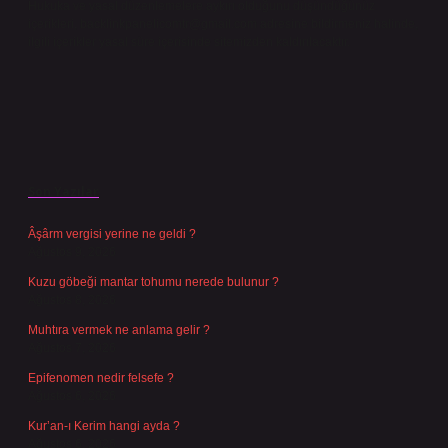
Hukuka ve yasal düzenlemelere aykırı olduğunu düşündüğünüz
içerikleri,
backlinkpanelicomtr@gmail.com
adresine bildirmeniz halinde,
ilgili içerikler yasal süre içerisinde sitemizden kaldırılacaktır.
Son Yazılar
Âşârm vergisi yerine ne geldi ?
Ağustos 9, 2026
Kuzu göbeği mantar tohumu nerede bulunur ?
Ağustos 8, 2026
Muhtıra vermek ne anlama gelir ?
Ağustos 7, 2026
Epifenomen nedir felsefe ?
Ağustos 6, 2026
Kur’an-ı Kerim hangi ayda ?
Ağustos 6, 2026