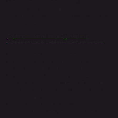
Edebiyatçılar için, ziyaretler bir dönüm noktasıdır; bir
karakterin, hayatındaki önemli bir başka karakterle
yaptığı görüşme, bir hikayenin akışını değiştirebilir, bir
dünyayı yeniden kurabilir.
Toplumsal Ritüeller ve Ziyaretlerin
Zamanlaması: Bir Anlatı ve Anlam Üzerine
Protokol ziyaretleri, toplumsal ritüellerin bir parçasıdır.
Bir ritüelin belirli bir zamanlaması vardır; bu
zamanlama, toplumun normlarını ve değerlerini yansıtır.
Edebiyatın büyük ustaları, toplumsal ritüelleri ve onları
takip eden karakterleri anlamamız için bizlere önemli
ipuçları sunar. James Joyce’un “Ulysses” adlı eserinde,
Leopold Bloom’un sokakta yapacağı küçük ziyaretler
bile, toplumsal normların ve ritüellerin birer
yansımasıdır. Bu ziyaretler, zamanlama ve mekânın