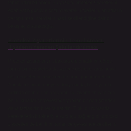
tanımladığı bir anıdır. Bu yazıda, protokol ziyaretlerini,
edebiyatın gücüyle çözümleyerek, ritüellerin, anlatıların
ve toplumsal normların nasıl şekillendiğine dair bir
bakış açısı sunacağız.
Protokol Ziyaretlerinin Temel Amacı:
İlişkilerin Yeniden Şekillendirilmesi
Protokol ziyaretleri, ilk bakışta diplomatik bir görev,
formal bir nezaket ya da sadece devletler arasındaki
güç dengelerini pekiştiren bir araç gibi görünebilir.
Ancak edebiyatın büyülü dünyasında, her ziyaretin
ardında derin bir anlam yatar. Bu ziyaretler, yalnızca
belirli kurallar çerçevesinde yapılan bir görüşmeden
daha fazlasıdır; birer “anlatıdır”. Tıpkı bir romanda
karakterlerin birbirleriyle kurduğu bağlar gibi, protokol
ziyaretleri de belirli bir anlatı çerçevesinde şekillenir.