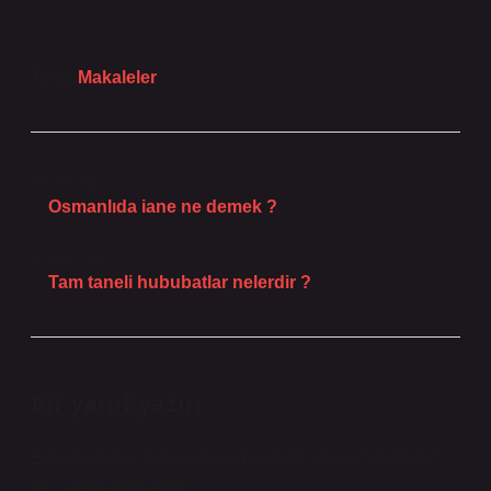
Tarih:
Makaleler
Önceki Yazı
Osmanlıda iane ne demek ?
Sonraki Yazı
Tam taneli hububatlar nelerdir ?
Bir yanıt yazın
E-posta adresiniz yayınlanmayacak.
Gerekli alanlar
*
ile işaretlenmişlerdir