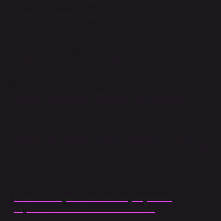
Bu anlatı, sadece politik değil, aynı zamanda toplumsal
ilişkilerin temellerini atar.
Edebiyatçılar için, protokol ziyaretleri yalnızca fiziksel
bir buluşma değil, aynı zamanda bir tür metinsel yapı
olarak değerlendirilebilir. Ziyaretler, ilişkilerin bir
yansımasıdır; tıpkı bir romanın karakterlerinin
birbirleriyle olan etkileşimleri gibi. Kimi zaman, bir
görüşme bir karakterin büyümesini, gelişmesini ve
değişmesini sağlayan bir dönüm noktası olur.
Edebiyatın derinliklerinde, bir ziyaretin veya
görüşmenin ne zaman yapıldığı, sadece kronolojik bir
mesele değil, aynı zamanda psikolojik ve toplumsal bir
anlam taşır.
Protokol Ziyaretleri ve Güç İlişkileri:
Diplomasi ve İktidarın Yansıması