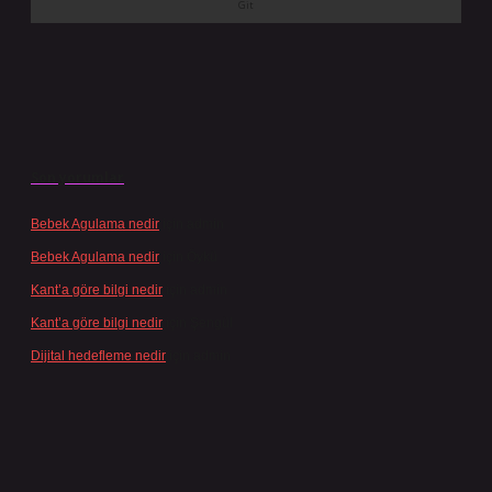
Son yorumlar
Bebek Agulama nedir
için
admin
Bebek Agulama nedir
için
Öykü
Kant’a göre bilgi nedir
için
admin
Kant’a göre bilgi nedir
için
Şengül
Dijital hedefleme nedir
için
admin