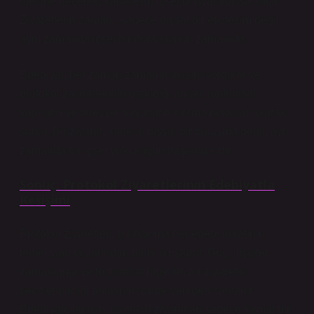
ötesine geçerek, karakterin içsel dünyasına ışık tutar.
Ziyaretlerin zamanı, sadece dışsal bir etkileşim değil,
aynı zamanda içsel bir dönüşümün zamanıdır.
Edebiyat, her zaman zamanın akışını sorgular ve
protokol ziyaretlerinin yapıldığı anları, toplumsal
yapıların ve bireysel hayatların kırılma noktaları olarak
sunar. Bir ziyaret, sadece dışsal bir buluşma değil, aynı
zamanda bir içsel yolculuğun başlangıcıdır.
Sonuç: Protokol Ziyaretlerinin Edebiyatla
Kesişimi
Protokol ziyaretleri, bir bakıma her edebi anlatının
temel yapı taşlarından birini oluşturur. Güç, ilişkiler,
zamanlama ve toplumsal ritüeller, bir ziyaretin
şekillendirdiği anlatının içinde yeniden canlanır.
Edebiyatçılar için, protokol ziyaretleri sadece formal bir