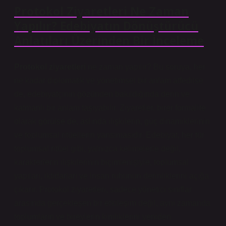
Protokol Ziyaretleri Ne Zaman
Yapılır? Edebiyatın Dönüştürücü
Anlatıları Üzerinden Bir İnceleme
Protokol ziyaretleri
ne zaman yapılır? Bu soruya, her
ne kadar diplomatik ve yönetimsel bir anlam atfedilse
de, edebiyatçının gözünden bakıldığında derin ve
katmanlı bir anlam taşıyabilir. Ziyaretler, birer formalite
olarak görülse de, aslında ilişkilerin, güç dinamiklerinin
ve toplumsal ritüellerin yansımasıdır. Edebiyat, her tür
toplumsal ritüel gibi, yalnızca kelimelerle değil,
karakterlerin ilişkilerinin biçimlenişiyle, toplumsal
yapıları, iktidarları ve insan ruhunun derinliklerini açığa
çıkarır. Protokol ziyaretleri, sadece yönetici sınıflar
arasında gerçekleşen bir etkileşim değil, aynı zamanda
toplumların ve bireylerin kimliklerini yeniden