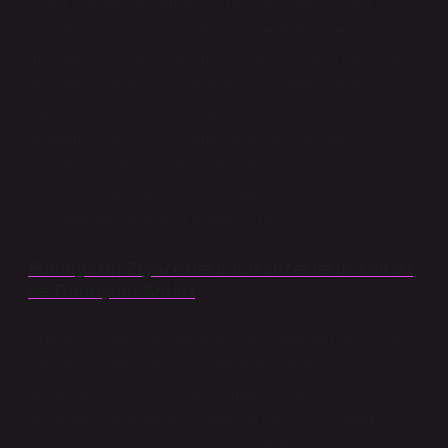
bir tür “toplumsal roman” olarak ele alınabilir. Her
ziyaret, aslında bir toplumsal sözleşmenin veya güç
mücadelesinin bir yansımasıdır. Kişiler veya devletler
arasındaki protokol ziyaretleri, tıpkı romanlardaki
karakterlerin bir araya gelmesi gibi, belli bir ritüeli,
adabımuaşereti ve söylemi takip eder. Bu da,
toplumların ve bireylerin kimliklerini nasıl
oluşturduğunu, güç ilişkilerini nasıl yeniden
şekillendirdiğini gözler önüne serer.
Edebiyatın Ziyaretleri: Karakterlerin Yolları
ve Dönüşüm Anları
Protokol ziyaretleri yalnızca siyasi figürlerin değil, aynı
zamanda edebiyatın karakterlerinin de hayatında
önemli bir yer tutar. Çoğu zaman, bir karakterin
hayatında bir protokol ziyaretinin etkisi, bir dönüm
noktası olabilir. Virginia Woolf’un “Mrs. Dalloway” adlı